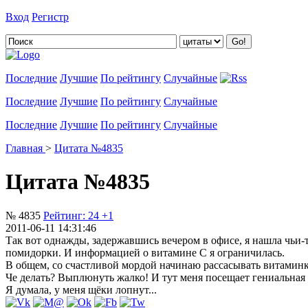
Вход
Регистр
Добавить цитату
Последние
Лучшие
По рейтингу
Случайные
Последние
Лучшие
По рейтингу
Случайные
Последние
Лучшие
По рейтингу
Случайные
Главная
>
Цитата №4835
Цитата №4835
№ 4835
Рейтинг:
24
+1
2011-06-11 14:31:46
Так вот однажды, задержавшись вечером в офисе, я нашла чьи-т
помидорки. И информацией о витамине С я ограничилась.
В общем, со счастливой мордой начинаю рассасывать витаминку, 
Че делать? Выплюнуть жалко! И тут меня посещает гениальная 
Я думала, у меня щёки лопнут...