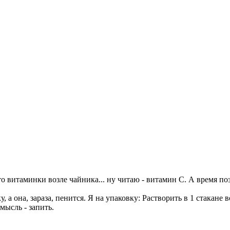
о витаминки возле чайника... ну читаю - витамин С. А время поз
а она, зараза, пенится. Я на упаковку: Растворить в 1 стакане в
мысль - запить.