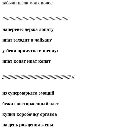
забыли шёлк моих волос
////////////////////////////////////////////////////////
наперевес держа лопату
ипат заходит в чайхану
узбеки прячутца и шепчут
ипат копат ипат копат
////////////////////////////////////////////////////////// //
из супермаркета эмоций
бежит восторженный олег
купил коробочку оргазма
на день рождения жены