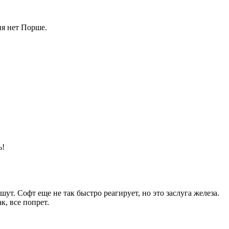
ня нет Порше.
ь!
т. Софт еще не так быстро реагирует, но это заслуга железа.
к, все попрет.