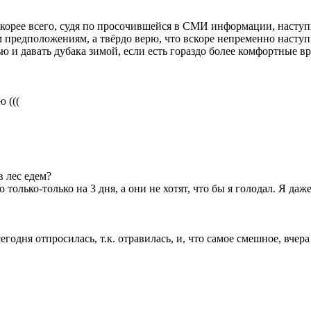
. Скорее всего, судя по просочившейся в СМИ информации, наступ
 предположениям, а твёрдо верю, что вскоре непременно наступи
 и давать дубака зимой, если есть гораздо более комфортные вр
 (((
в лес едем?
о только-только на 3 дня, а они не хотят, что бы я голодал. Я даж
годня отпросилась, т.к. отравилась, и, что самое смешное, вчера