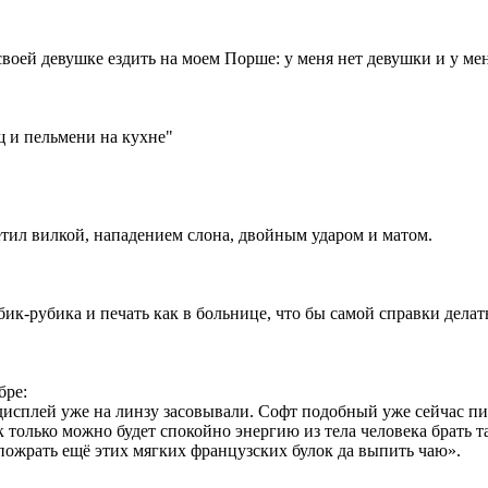
своей девушке ездить на моем Порше: у меня нет девушки и у ме
рщ и пельмени на кухне"
тил вилкой, нападением слона, двойным ударом и матом.
ик-рубика и печать как в больнице, что бы самой справки делат
бре:
дисплей уже на линзу засовывали. Софт подобный уже сейчас пишу
 только можно будет спокойно энергию из тела человека брать та
о пожрать ещё этих мягких французских булок да выпить чаю».