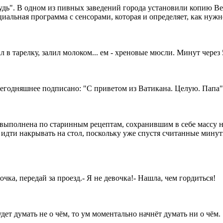
рудь". В одном из пивных заведений города установили копию 
циальная программа с сенсорами, которая и определяет, как нужн
в тарелку, залил молоком... ем - хреновые мюсли. Минут через 5
Сегодняшнее подписано: "С приветом из Ватикана. Целую. Папа"
я выполнена по старинным рецептам, сохранившим в себе массу н
гу идти накрывать на стол, поскольку уже спустя считанные мин
ка, передай за проезд.- Я не девочка!- Нашла, чем гордиться!
дет думать не о чём, то ум моментально начнёт думать ни о чём.