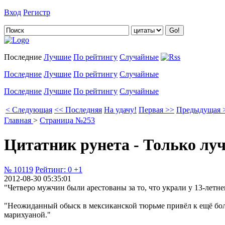
Вход
Регистр
Добавить цитату
Последние
Лучшие
По рейтингу
Случайные
Последние
Лучшие
По рейтингу
Случайные
Последние
Лучшие
По рейтингу
Случайные
< Следующая
<< Последняя
На удачу!
Первая >>
Предыдущая 
Главная
>
Страница №253
Цитатник рунета - Только лу
№ 10119
Рейтинг:
0
+1
2012-08-30 05:35:01
"Четверо мужчин были арестованы за то, что украли у 13-летн
"Неожиданный обыск в мексиканской тюрьме привёл к ещё боле
марихуаной."