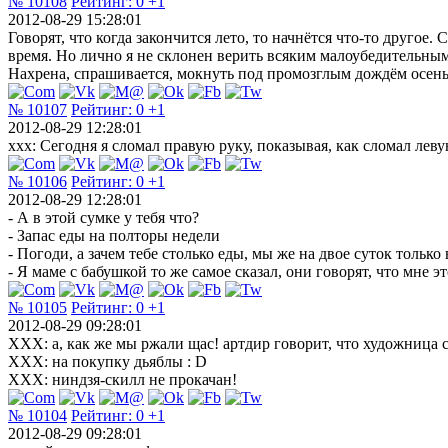
№ 10108
Рейтинг:
0
+1
2012-08-29 15:28:01
Говорят, что когда закончится лето, то начнётся что-то другое
время. Но лично я не склонен верить всяким малоубедительным
Нахрена, спрашивается, мокнуть под промозглым дождём осенью
№ 10107
Рейтинг:
0
+1
2012-08-29 12:28:01
xxx: Сегодня я сломал правую руку, показывая, как сломал левую
№ 10106
Рейтинг:
0
+1
2012-08-29 12:28:01
- А в этой сумке у тебя что?
- Запас еды на полторы недели
- Погоди, а зачем тебе столько еды, мы же на двое суток только 
- Я маме с бабушкой то же самое сказал, они говорят, что мне эт
№ 10105
Рейтинг:
0
+1
2012-08-29 09:28:01
XXX: а, как же мы ржали щас! артдир говорит, что художница се
XXX: на покупку дьяблы : D
XXX: ниндзя-скилл не прокачан!
№ 10104
Рейтинг:
0
+1
2012-08-29 09:28:01