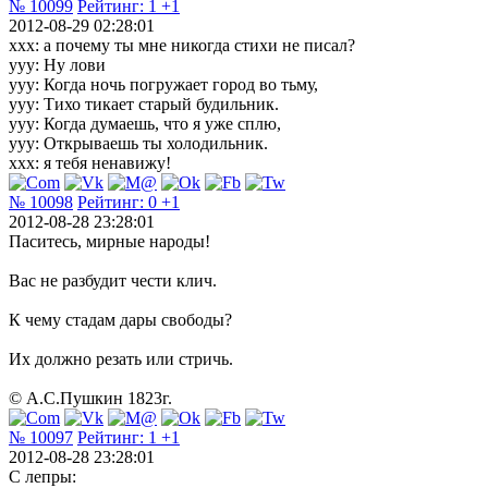
№ 10099
Рейтинг:
1
+1
2012-08-29 02:28:01
ххх: а почему ты мне никогда стихи не писал?
ууу: Ну лови
ууу: Когда ночь погружает город во тьму,
ууу: Тихо тикает старый будильник.
ууу: Когда думаешь, что я уже сплю,
ууу: Открываешь ты холодильник.
ххх: я тебя ненавижу!
№ 10098
Рейтинг:
0
+1
2012-08-28 23:28:01
Паситесь, мирные народы!
Вас не разбудит чести клич.
К чему стадам дары свободы?
Их должно резать или стричь.
© А.С.Пушкин 1823г.
№ 10097
Рейтинг:
1
+1
2012-08-28 23:28:01
С лепры: