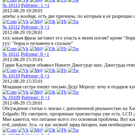
№ 10113
Рейтинг:
1
+1
2012-08-29 19:28:01
ameba: а вообще, есть две причины, по которым я не разрешаю 
№ 10112
Рейтинг:
0
+1
2012-08-29 19:28:01
xxx: какая фраза заставит его упасть к моим ногам? кроме "бо
yyy: "борщ и пельмени в спальне"
№ 10111
Рейтинг:
0
+1
2012-08-29 15:35:01
Гарри Каспаров объявил Никите Джигурде шах. Джигурда отве
№ 10110
Рейтинг:
0
+1
2012-08-29 15:35:01
Младшая сестра пишет письмо Деду Морозу: хочу в подарок куб
№ 10109
Рейтинг:
0
+1
2012-08-29 15:28:01
Обсуждение статьи о линзах с дополненной реальностью на Ха
Zelgadis: Ну смотрите, прозрачные транзисторы уже есть. LCD 
Мне кажется, что питание всего это основная проблема. Вот как
evil_random: Ага, «у вас низкий заряд батареи, вам необходим