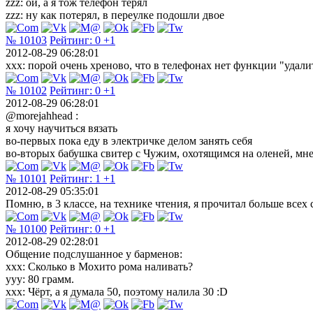
zzz: ой, а я тож телефон терял
zzz: ну как потерял, в переулке подошли двое
№ 10103
Рейтинг:
0
+1
2012-08-29 06:28:01
xxx: порой очень хреново, что в телефонах нет функции "удалит
№ 10102
Рейтинг:
0
+1
2012-08-29 06:28:01
@morejahhead :
я хочу научиться вязать
во-первых пока еду в электричке делом занять себя
во-вторых бабушка свитер с Чужим, охотящимся на оленей, мне 
№ 10101
Рейтинг:
1
+1
2012-08-29 05:35:01
Помню, в 3 классе, на технике чтения, я прочитал больше всех с
№ 10100
Рейтинг:
0
+1
2012-08-29 02:28:01
Общение подслушанное у барменов:
ххх: Сколько в Мохито рома наливать?
ууу: 80 грамм.
ххх: Чёрт, а я думала 50, поэтому налила 30 :D