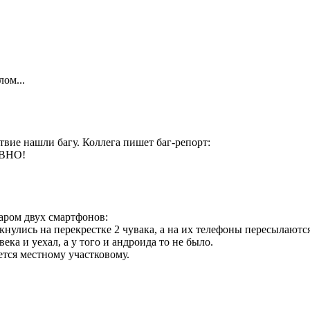
ом...
ствие нашли багу. Коллега пишет баг-репорт:
ОВНО!
аром двух смартфонов:
нулись на перекрестке 2 чувака, а на их телефоны пересылаются
века и уехал, а у того и андроида то не было.
ется местному участковому.