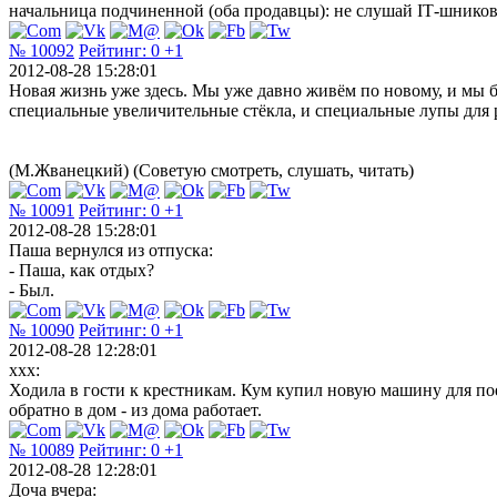
начальница подчиненной (оба продавцы): не слушай IТ-шников,
№ 10092
Рейтинг:
0
+1
2012-08-28 15:28:01
Новая жизнь уже здесь. Мы уже давно живём по новому, и мы б 
специальные увеличительные стёкла, и специальные лупы для 
(М.Жванецкий) (Советую смотреть, слушать, читать)
№ 10091
Рейтинг:
0
+1
2012-08-28 15:28:01
Паша вернулся из отпуска:
- Паша, как отдых?
- Был.
№ 10090
Рейтинг:
0
+1
2012-08-28 12:28:01
xxx:
Ходила в гости к крестникам. Кум купил новую машину для поез
обратно в дом - из дома работает.
№ 10089
Рейтинг:
0
+1
2012-08-28 12:28:01
Доча вчера: