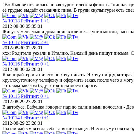
"Во Львове появилась новая туристическая фишка - "пивная г
её грудью выдаёт стаканчик пива. В груди скульптуры есть спе
№ 10118
Рейтинг:
1
+1
2012-08-30 05:35:01
Живут у меня мыши домашние в клетке... купил мюсли, насыпал 
№ 10117
Рейтинг:
2
+1
2012-08-30 02:28:01
xxx: Родители уехали в Италию. Каждый день пишут письма. 
№ 10116
Рейтинг:
0
+1
2012-08-30 02:28:01
Я копирайтер и я ничего не хочу писать. Я хочу пиццу, котора
круглосуточному телефону и оформить заказ, после чего я мо
готовым заказом будут стоять на моем пороге.
№ 10115
Рейтинг:
0
+1
2012-08-29 23:28:01
В автобусе. Бабушка говорит парню сдлинными волосами:- Девоч
№ 10114
Рейтинг:
0
+1
2012-08-29 23:28:01
Пытливый ум всегда себе занятие отыщет. И если уму совсем бу