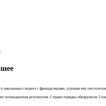
>
чшее
его школьника сэндвич с фрикадельками, угрожая ему пистолетом
е неожиданным результатам. Стражи порядка обнаружили 2 павл