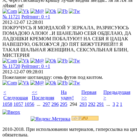
А, через съехавшую крышу лучше видны звезды.. ля ля ЛЯ ля
лЯяяя! ля!
№ 11721
Рейтинг:
0
+1
2012-12-07 12:28:01
ПОКРУЧУСЬ Я МОРДАХОЙ У ЗЕРКАЛА, РАЗРИСУЮСЬ
ПОМАДОЮ АЛОЮ! ..И ШАНЕЛЬЮ СЕБЯ ОБДЕЛАЮ, ДА
ЛАДОШКИ КРЕМОМ ПОБАЛУЮ!!! НА СЕБЯ Я ЦАЦАК
НАВЕШУЮ, ОБЛОЖУСЯ ДО ПЯТ БИЖУТЕРИЕЙ!!! Я
ТАКАЯ ШАЛЬНАЯ ЖЕНЩИНА, СЕКСУАЛЬНАЯ БЛИН,
МИСТЕРИЯ
№ 11720
Рейтинг:
0
+1
2012-12-07 09:28:01
Пожелание шотландцу: семь футов под килтом.
<
<<
На
Первая
Предыдущая
Следующая
Последняя
удачу!
>>
>
1058
1057
1056
...
297
296
295
294
293
292
291
...
3
2
1
2010-2018. При использовании материалов, гиперссылка на ц
обязательна.