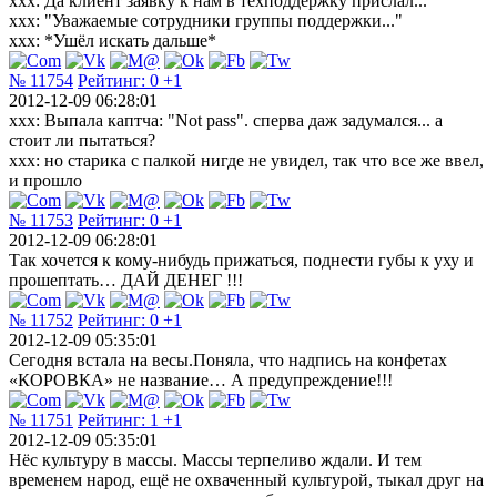
ххх: Да клиент заявку к нам в техподдержку прислал...
ххх: "Уважаемые сотрудники группы поддержки..."
ххх: *Ушёл искать дальше*
№ 11754
Рейтинг:
0
+1
2012-12-09 06:28:01
xxx: Выпала каптча: "Not pass". сперва даж задумался... а
стоит ли пытаться?
xxx: но старика с палкой нигде не увидел, так что все же ввел,
и прошло
№ 11753
Рейтинг:
0
+1
2012-12-09 06:28:01
Так хочется к кому-нибудь прижаться, поднести губы к уху и
прошептать… ДАЙ ДЕНЕГ !!!
№ 11752
Рейтинг:
0
+1
2012-12-09 05:35:01
Сегодня встала на весы.Поняла, что надпись на конфетах
«КОРОВКА» не название… А предупреждение!!!
№ 11751
Рейтинг:
1
+1
2012-12-09 05:35:01
Нёс культуру в массы. Массы терпеливо ждали. И тем
временем народ, ещё не охваченный культурой, тыкал друг на