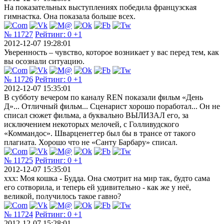
На показательных выступлениях победила французская
гимнастка. Она показала больше всех.
№ 11727
Рейтинг:
0
+1
2012-12-07 19:28:01
Уверенность – чувство, которое возникает у вас перед тем, как
вы осознали ситуацию.
№ 11726
Рейтинг:
0
+1
2012-12-07 15:35:01
В субботу вечером по каналу REN показали фильм «День
Д»... Отличный фильм... Сценарист хорошо поработал... Он не
списал сюжет фильма, а буквально ВЫЛИЗАЛ его, за
исключением некоторых мелочей, с Голливудского
«Коммандос». Шварценеггер был бы в трансе от такого
плагиата. Хорошо что не «Санту Барбару» списал.
№ 11725
Рейтинг:
0
+1
2012-12-07 15:35:01
ххх: Моя кошка - Будда. Она смотрит на мир так, будто сама
его сотворила, и теперь ей удивительно - как же у неё,
великой, получилось такое гавно?
№ 11724
Рейтинг:
0
+1
2012-12-07 15:28:01