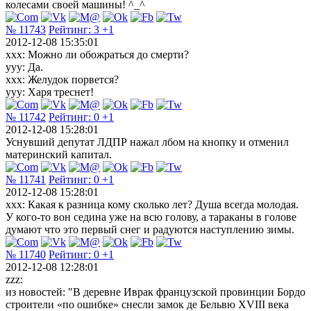
колесами своей машины! ^_^
№ 11743
Рейтинг:
3
+1
2012-12-08 15:35:01
ххх: Можно ли обожраться до смерти?
ууу: Да.
ххх: Желудок порвется?
ууу: Харя треснет!
№ 11742
Рейтинг:
0
+1
2012-12-08 15:28:01
Уснувший депутат ЛДПР нажал лбом на кнопку и отменил
материнский капитал.
№ 11741
Рейтинг:
0
+1
2012-12-08 15:28:01
xxx: Какая к разница кому сколько лет? Душа всегда молодая.
У кого-то вон седина уже на всю голову, а тараканы в голове
думают что это первый снег и радуются наступлению зимы.
№ 11740
Рейтинг:
0
+1
2012-12-08 12:28:01
zzz:
из новостей: "В деревне Иврак французской провинции Бордо
строители «по ошибке» снесли замок де Бельвю XVIII века