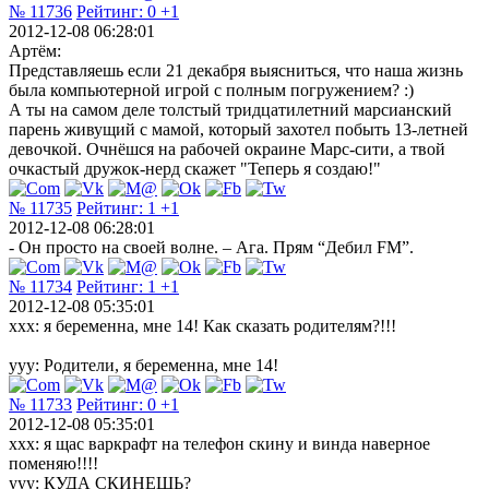
№ 11736
Рейтинг:
0
+1
2012-12-08 06:28:01
Артём:
Представляешь если 21 декабря выясниться, что наша жизнь
была компьютерной игрой с полным погружением? :)
А ты на самом деле толстый тридцатилетний марсианский
парень живущий с мамой, который захотел побыть 13-летней
девочкой. Очнёшся на рабочей окраине Марс-сити, а твой
очкастый дружок-нерд скажет "Теперь я создаю!"
№ 11735
Рейтинг:
1
+1
2012-12-08 06:28:01
- Он просто на своей волне. – Ага. Прям “Дебил FМ”.
№ 11734
Рейтинг:
1
+1
2012-12-08 05:35:01
xxx: я беременна, мне 14! Как сказать родителям?!!!
yyy: Родители, я беременна, мне 14!
№ 11733
Рейтинг:
0
+1
2012-12-08 05:35:01
xxx: я щас варкрафт на телефон скину и винда наверное
поменяю!!!!
yyy: КУДА СКИНЕШЬ?