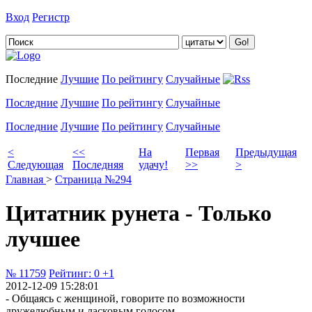
Вход
Регистр
Добавить цитату
Последние
Лучшие
По рейтингу
Случайные
Последние
Лучшие
По рейтингу
Случайные
Последние
Лучшие
По рейтингу
Случайные
<
<<
На
Первая
Предыдущая
Следующая
Последняя
удачу!
>>
>
Главная
>
Страница №294
Цитатник рунета - Только
лучшее
№ 11759
Рейтинг:
0
+1
2012-12-09 15:28:01
- Общаясь с женщиной, говорите по возможности
дружелюбным и ласковым голосом.