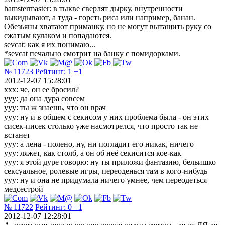
hamstermaster: в тыкве сверлят дырку, внутренности
выкидывают, а туда - горсть риса или например, банан.
Обезьяны хватают приманку, но не могут вытащить руку со
сжатым кулаком и попадаются.
sevcat: как я их понимаю...
*sevcat печально смотрит на банку с помидорками.
№ 11723
Рейтинг:
1
+1
2012-12-07 15:28:01
ххx: че, он ее бросил?
ууу: да она дура совсем
ууу: ты ж знаешь, что он врач
ууу: ну и в общем с секисом у них проблема была - он этих
сисек-писек столько уже насмотрелся, что просто так не
встанет
ууу: а лена - полено, ну, ни погладит его никак, ничего
ууу: ляжет, как столб, а он об неё секисится кое-как
ууу: я этой дуре говорю: ну ты приложи фантазию, бельишко
сексуальное, ролевые игры, переоденься там в кого-нибудь
ууу: ну и она не придумала ничего умнее, чем переодеться
медсестрой
№ 11722
Рейтинг:
0
+1
2012-12-07 12:28:01