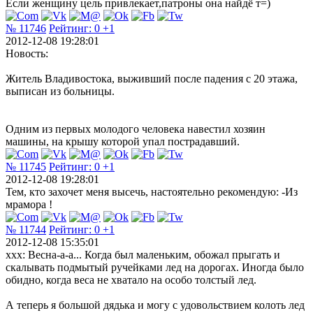
Если женщину цель привлекает,патроны она найдё т=)
№ 11746
Рейтинг:
0
+1
2012-12-08 19:28:01
Новость:
Житель Владивостока, выживший после падения с 20 этажа,
выписан из больницы.
Одним из первых молодого человека навестил хозяин
машины, на крышу которой упал пострадавший.
№ 11745
Рейтинг:
0
+1
2012-12-08 19:28:01
Тем, кто захочет меня высечь, настоятельно рекомендую: -Из
мрамора !
№ 11744
Рейтинг:
0
+1
2012-12-08 15:35:01
ххх: Весна-а-а... Когда был маленьким, обожал прыгать и
скалывать подмытый ручейками лед на дорогах. Иногда было
обидно, когда веса не хватало на особо толстый лед.
А теперь я большой дядька и могу с удовольствием колоть лед