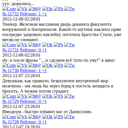
yyy: дожились...
№ 11732
Рейтинг:
1
+1
2012-12-08 02:28:01
Универ. Железная массивная дверь деканата факультета
вооружений и боеприпасов. Какой-то шутник наклеил прям
посередке здоровую наклейку логотипа Братства Стали, уже
месяц не снимают.
№ 11731
Рейтинг:
0
+1
2012-12-08 02:28:01
sly: и после фразы "... и сделаем всё тупо по уму!" я завис
№ 11730
Рейтинг:
1
+1
2012-12-07 23:28:01
Девушкам, как правило, безразличен внутренний мир
мужчины - им лишь бы через борщ в постель затащить и
бросить. А мужик потом страдает.
№ 11729
Рейтинг:
0
+1
2012-12-07 23:28:01
Имодиум - быстро избавит вас от Даниссимо.
№ 11728
Рейтинг:
0
+1
2012-12-07 19:28:01