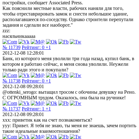
постройки, сообщает Associated Press.
Как пояснили местные власти, рабочих наняли для того,
чтобы отреставрировать замок и снести небольшое здание,
располагавшееся по-соседству. Однако строители перепутали
задания и сделали все наоборот."
zzz:
насяльникааааа
№ 11739
Рейтинг:
0
+1
2012-12-08 12:28:01
Банк, из которого меня уволили три года назад, купил банк, в
котором я работаю сейчас, и меня снова уволили. Неужели
только ради этого и покупали?
№ 11738
Рейтинг:
0
+1
2012-12-08 09:28:01
@ottenki_serogo: вытащил тросом с обочины девушку на Рено.
С ОГРОМНЫМ трудом. Оказалось, она была на ручнике!
№ 11737
Рейтинг:
1
+1
2012-12-08 09:28:01
xxx: приветик как на счет познакомиться?
yyy: Привет. Я тебя не знаю, ты меня не знаешь, зачем портить
такие идеальные взаимоотношения?