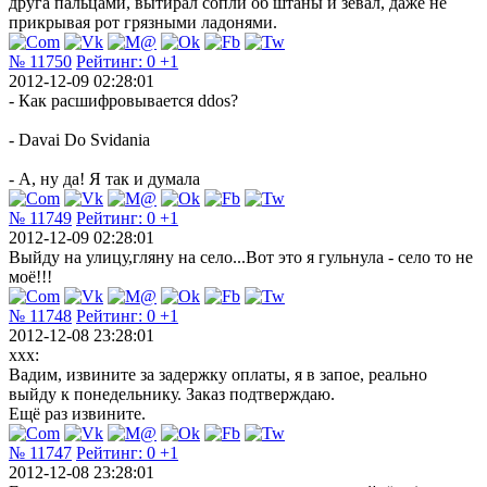
друга пальцами, вытирал сопли об штаны и зевал, даже не
прикрывая рот грязными ладонями.
№ 11750
Рейтинг:
0
+1
2012-12-09 02:28:01
- Как расшифровывается ddos?
- Davai Do Svidania
- А, ну да! Я так и думала
№ 11749
Рейтинг:
0
+1
2012-12-09 02:28:01
Выйду на улицу,гляну на село...Вот это я гульнула - село то не
моё!!!
№ 11748
Рейтинг:
0
+1
2012-12-08 23:28:01
xxx:
Вадим, извините за задержку оплаты, я в запое, реально
выйду к понедельнику. Заказ подтверждаю.
Ещё раз извините.
№ 11747
Рейтинг:
0
+1
2012-12-08 23:28:01