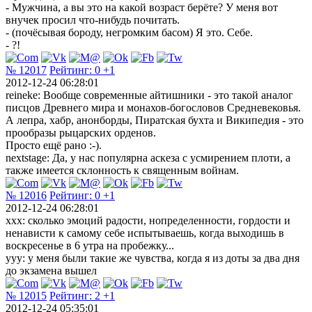
- Мужчина, а вы это на какой возраст берёте? У меня вот
внучек просил что-нибудь почитать.
- (почёсывая бороду, негромким басом) Я это. Себе.
- ?!
№ 12017
Рейтинг:
0
+1
2012-12-24 06:28:01
reineke: Вообще современные айтишники - это такой аналог
писцов Древнего мира и монахов-богословов Средневековья.
А лепра, хабр, анонборды, Пиратская бухта и Википедия - это
прообразы рыцарских орденов.
Просто ещё рано :-).
nextstage: Да, у нас популярна аскеза с усмирением плоти, а
также имеется склонность к священным войнам.
№ 12016
Рейтинг:
0
+1
2012-12-24 06:28:01
ххх: сколько эмоций радости, нопределенности, гордости и
ненависти к самому себе испытываешь, когда выходишь в
воскресенье в 6 утра на пробежку...
ууу: у меня были такие же чувства, когда я из доты за два дня
до экзамена вышел
№ 12015
Рейтинг:
2
+1
2012-12-24 05:35:01