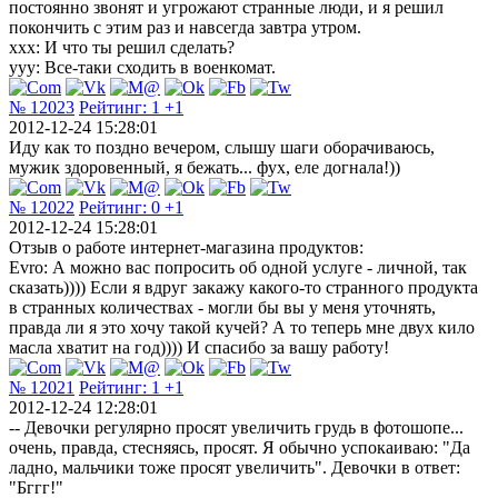
постоянно звонят и угрожают странные люди, и я решил
покончить с этим раз и навсегда завтра утром.
xxx: И что ты решил сделать?
yyy: Все-таки сходить в военкомат.
№ 12023
Рейтинг:
1
+1
2012-12-24 15:28:01
Иду как то поздно вечером, слышу шаги оборачиваюсь,
мужик здоровенный, я бежать... фух, еле догнала!))
№ 12022
Рейтинг:
0
+1
2012-12-24 15:28:01
Отзыв о работе интернет-магазина продуктов:
Evro: А можно вас попросить об одной услуге - личной, так
сказать)))) Если я вдруг закажу какого-то странного продукта
в странных количествах - могли бы вы у меня уточнять,
правда ли я это хочу такой кучей? А то теперь мне двух кило
масла хватит на год)))) И спасибо за вашу работу!
№ 12021
Рейтинг:
1
+1
2012-12-24 12:28:01
-- Девочки регулярно просят увеличить грудь в фотошопе...
очень, правда, стесняясь, просят. Я обычно успокаиваю: "Да
ладно, мальчики тоже просят увеличить". Девочки в ответ:
"Бггг!"