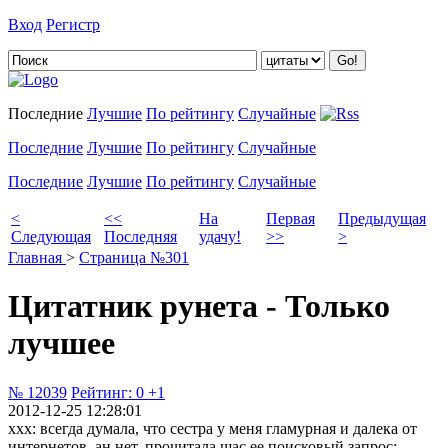
Вход
Регистр
Добавить цитату
Последние
Лучшие
По рейтингу
Случайные
Последние
Лучшие
По рейтингу
Случайные
Последние
Лучшие
По рейтингу
Случайные
<
<<
На
Первая
Предыдущая
Следующая
Последняя
удачу!
>>
>
Главная
>
Страница №301
Цитатник рунета - Только
лучшее
№ 12039
Рейтинг:
0
+1
2012-12-25 12:28:01
ххх: всегда думала, что сестра у меня гламурная и далека от
интернетов, ан нет. прочитала щас ее поисковый запрос: