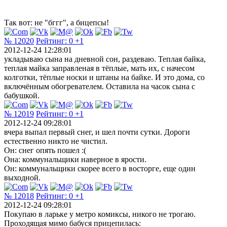
Так вот: не "бггг", а бицепсы!
№ 12020
Рейтинг:
0
+1
2012-12-24 12:28:01
укладываю сына на дневной сон, раздеваю. Теплая байка,
теплая майка заправленая в тёплые, мать их, с начесом
колготки, тёплые носки и штаны на байке. И это дома, со
включённым обогревателем. Оставила на часок сына с
бабушкой.
№ 12019
Рейтинг:
0
+1
2012-12-24 09:28:01
вчера выпал первый снег, и шел почти сутки. Дороги
естественно никто не чистил.
Он: снег опять пошел :(
Она: коммунальщики наверное в ярости.
Он: коммунальщики скорее всего в восторге, еще один
выходной.
№ 12018
Рейтинг:
0
+1
2012-12-24 09:28:01
Покупаю в ларьке у метро комиксы, никого не трогаю.
Проходящая мимо бабуся прицепилась: