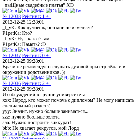
"пыЩные свадебные платья" XD
№ 12038
Рейтинг:
1
+1
2012-12-25 12:28:01
_l_yK: Как думаешь, она мне не изменяет?
P1petKa: Кто?
_l_yK: Ну... как её там....
P1petKa: Память? :D
№ 12037
Рейтинг:
0
+1
2012-12-25 09:28:01
Врачи не рекомендуют слушать духовой оркестр лёжа и в
окружении родственников. ))
№ 12036
Рейтинг:
2
+1
2012-12-25 09:28:01
Из обсуждений в группе университета:
xxx: Народ, кто может помочь с дипломом? Не могу написать
специальный раздел :(
yyy: Значит, нужно больше заниматься...
zzz: нужно боольше золота
aaa: Нужно построить зиккурат!
bbb: Не хватает рекрутов, мой Лорд