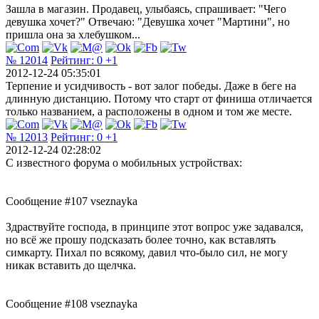
Зашла в магазин. Продавец, улыбаясь, спрашивает: "Чего
девушка хочет?" Отвечаю: "Девушка хочет "Мартини", но
пришла она за хлебушком...
№ 12014
Рейтинг:
0
+1
2012-12-24 05:35:01
Терпение и усидчивость - вот залог победы. Даже в беге на
длинную дистанцию. Потому что старт от финиша отличается
только названием, а расположены в одном и том же месте.
№ 12013
Рейтинг:
0
+1
2012-12-24 02:28:02
С известного форума о мобильных устройствах:
Сообщение #107 vseznayka
Здраствуйте господа, в принципе этот вопрос уже задавался,
но всё же прошу подсказать более точно, как вставлять
симкарту. Пихал по всякому, давил что-было сил, не могу
никак вставить до щелчка.
Сообщение #108 vseznayka