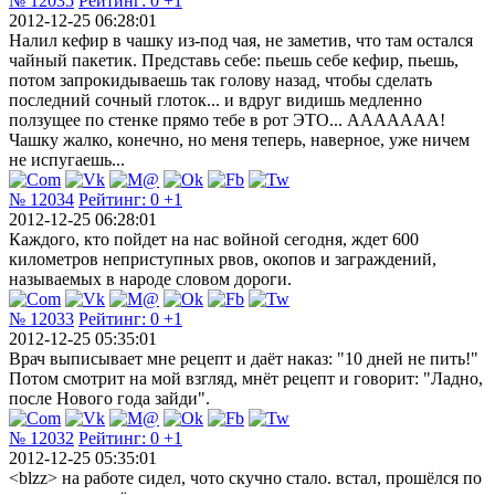
№ 12035
Рейтинг:
0
+1
2012-12-25 06:28:01
Налил кефир в чашку из-под чая, не заметив, что там остался
чайный пакетик. Представь себе: пьешь себе кефир, пьешь,
потом запрокидываешь так голову назад, чтобы сделать
последний сочный глоток... и вдруг видишь медленно
ползущее по стенке прямо тебе в рот ЭТО... ААААААА!
Чашку жалко, конечно, но меня теперь, наверное, уже ничем
не испугаешь...
№ 12034
Рейтинг:
0
+1
2012-12-25 06:28:01
Каждого, кто пойдет на нас войной сегодня, ждет 600
километров неприступных рвов, окопов и заграждений,
называемых в народе словом дороги.
№ 12033
Рейтинг:
0
+1
2012-12-25 05:35:01
Врач выписывает мне рецепт и даёт наказ: "10 дней не пить!"
Потом смотрит на мой взгляд, мнёт рецепт и говорит: "Ладно,
после Нового года зайди".
№ 12032
Рейтинг:
0
+1
2012-12-25 05:35:01
<blzz> на работе сидел, чото скучно стало. встал, прошёлся по