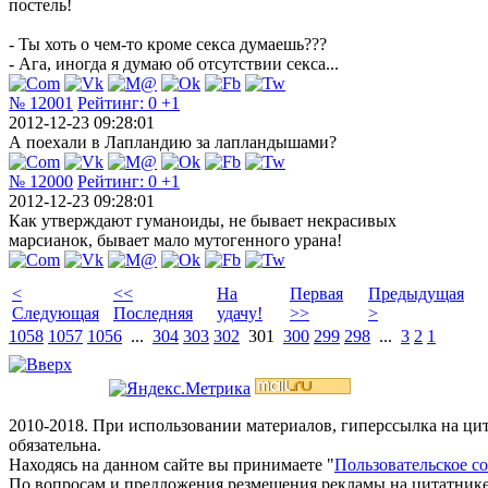
постель!
- Ты хоть о чем-то кроме секса думаешь???
- Ага, иногда я думаю об отсутствии секса...
№ 12001
Рейтинг:
0
+1
2012-12-23 09:28:01
А поехали в Лапландию за лапландышами?
№ 12000
Рейтинг:
0
+1
2012-12-23 09:28:01
Как утверждают гуманоиды, не бывает некрасивых
марсианок, бывает мало мутогенного урана!
<
<<
На
Первая
Предыдущая
Следующая
Последняя
удачу!
>>
>
1058
1057
1056
...
304
303
302
301
300
299
298
...
3
2
1
2010-2018. При использовании материалов, гиперссылка на ц
обязательна.
Находясь на данном сайте вы принимаете "
Пользовательское с
По вопросам и предложения резмещения рекламы на цитатнике