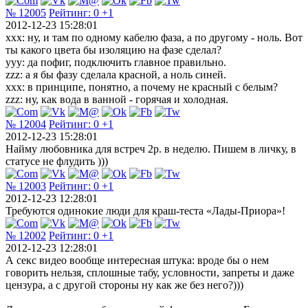
№ 12005
Рейтинг:
0
+1
2012-12-23 15:28:01
xxx: ну, и там по одному кабелю фаза, а по другому - ноль. Вот
ты какого цвета бы изоляцию на фазе сделал?
yyy: да пофиг, подключить главное правильно.
zzz: а я бы фазу сделала красной, а ноль синей.
xxx: в принципе, понятно, а почему не красный с белым?
zzz: ну, как вода в ванной - горячая и холодная.
№ 12004
Рейтинг:
0
+1
2012-12-23 15:28:01
Найму любовника для встреч 2р. в неделю. Пишем в личку, в
статусе не флудить )))
№ 12003
Рейтинг:
0
+1
2012-12-23 12:28:01
Требуются одинокие люди для краш-теста «Лады-Приора»!
№ 12002
Рейтинг:
0
+1
2012-12-23 12:28:01
А секс видео вообще интересная штука: вроде бы о нем
говорить нельзя, сплошные табу, условности, запреты и даже
цензура, а с другой стороны ну как же без него?)))