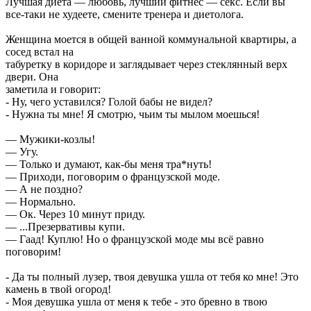
Лучшая диета — любовь, лучший фитнес — секс. Если вы
все-таки не худеете, смените тренера и диетолога.
Женщина моется в общей ванной коммунальной квартиры, а
сосед встал на
табуретку в коридоре и заглядывает через стеклянный верх
двери. Она
заметила и говорит:
- Ну, чего уставился? Голой бабы не видел?
- Нужна ты мне! Я смотрю, чьим ты мылом моешься!
— Мужики-козлы!
— Угу.
— Только и думают, как-бы меня тра*нуть!
— Приходи, поговорим о французской моде.
— А не поздно?
— Нормально.
— Ок. Через 10 минут приду.
— ...Презервативы купи.
— Гаад! Куплю! Но о французской моде мы всё равно
поговорим!
- Да ты полный лузер, твоя девушка ушла от тебя ко мне! Это
камень в твой огород!
- Моя девушка ушла от меня к тебе - это бревно в твою