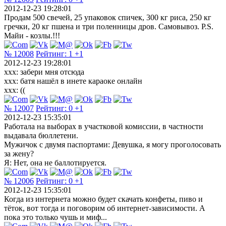
2012-12-23 19:28:01
Продам 500 свечей, 25 упаковок спичек, 300 кг риса, 250 кг
гречки, 20 кг пшена и три поленницы дров. Самовывоз. P.S.
Майи - козлы.!!!
№ 12008
Рейтинг:
1
+1
2012-12-23 19:28:01
ххх: забери мня отсюда
ххх: батя нашёл в инете караоке онлайн
ххх: ((
№ 12007
Рейтинг:
0
+1
2012-12-23 15:35:01
Работала на выборах в участковой комиссии, в частности
выдавала бюллетени.
Мужичок с двумя паспортами: Девушка, я могу проголосовать
за жену?
Я: Нет, она не баллотируется.
№ 12006
Рейтинг:
0
+1
2012-12-23 15:35:01
Когда из интернета можно будет скачать конфеты, пиво и
тёток, вот тогда и поговорим об интернет-зависимости. А
пока это только чушь и миф...