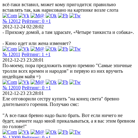
всё-таки вставил, может кому пригодится: правильно
вставлять так, как нарисовано на картинке возле слота
№ 12012
Рейтинг:
0
+1
2012-12-24 02:28:02
- Прихожу домой, а там здрасьте, «Четыре танкиста и собака».
- Кино идет или жена изменяет?
№ 12011
Рейтинг:
1
+1
2012-12-23 23:28:01
По-моему, пора предложить новую премию "Самые эпичные
тролли всех времен и народов" и первую из них вручить
индейцам майя =)
№ 12010
Рейтинг:
0
+1
2012-12-23 23:28:01
Еле отговорили сестру купить "на конец света" бревно
длительного горения. Получаю смс:
"А все-таки бревно надо было брать. Вот если ничего не
будет, начнете надо мной прикалываться, а я вас этим бревном
по голове!"
№ 12009
Рейтинг:
0
+1