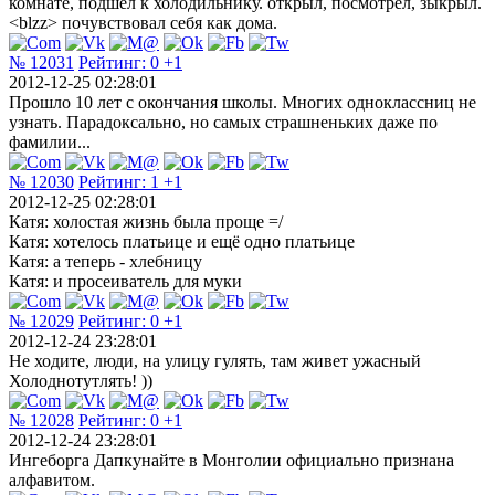
комнате, подшёл к холодильнику. открыл, посмотрел, зыкрыл.
<blzz> почувствовал себя как дома.
№ 12031
Рейтинг:
0
+1
2012-12-25 02:28:01
Прошло 10 лет с окончания школы. Многих одноклассниц не
узнать. Парадоксально, но самых страшненьких даже по
фамилии...
№ 12030
Рейтинг:
1
+1
2012-12-25 02:28:01
Катя: холостая жизнь была проще =/
Катя: хотелось платьице и ещё одно платьице
Катя: а теперь - хлебницу
Катя: и просеиватель для муки
№ 12029
Рейтинг:
0
+1
2012-12-24 23:28:01
Не ходите, люди, на улицу гулять, там живет ужасный
Холоднотутлять! ))
№ 12028
Рейтинг:
0
+1
2012-12-24 23:28:01
Ингеборга Дапкунайте в Монголии официально признана
алфавитом.