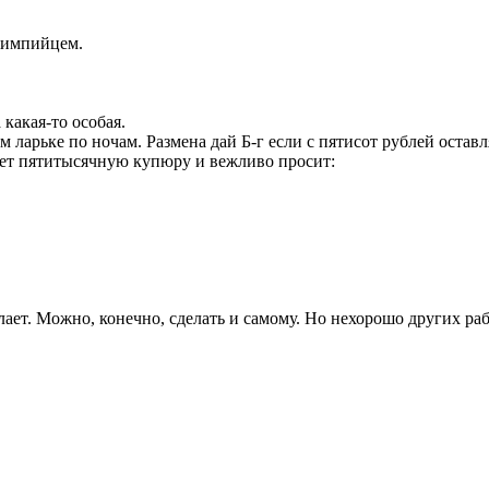
лимпийцем.
 какая-то особая.
 ларьке по ночам. Размена дай Б-г если с пятисот рублей оставл
вает пятитысячную купюру и вежливо просит:
елает. Можно, конечно, сделать и самому. Но нехорошо других ра