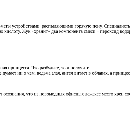
оматы устройствами, распыляющими горячую пену. Специалисты
 кислоту. Жук «хранит» два компонента смеси – пероксид водор
ная принцесса. Что разбудите, то и получите...
е думает ни о чем, ведьма злая, ангел витает в облаках, а принц
т осознания, что из новомодных офисных лежачее место хрен соб