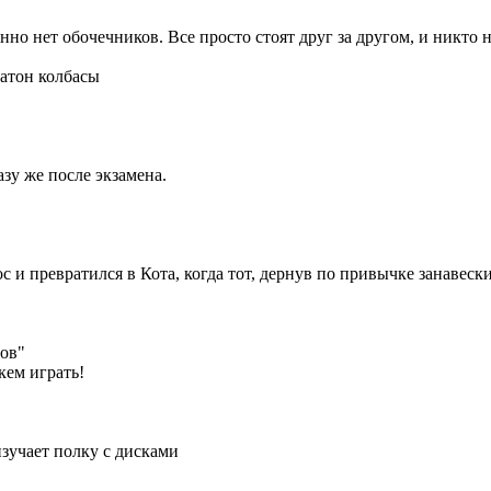
енно нет обочечников. Все просто стоят друг за другом, и никто н
батон колбасы
зу же после экзамена.
и превратился в Кота, когда тот, дернув по привычке занавески,
сов"
кем играть!
зучает полку с дисками