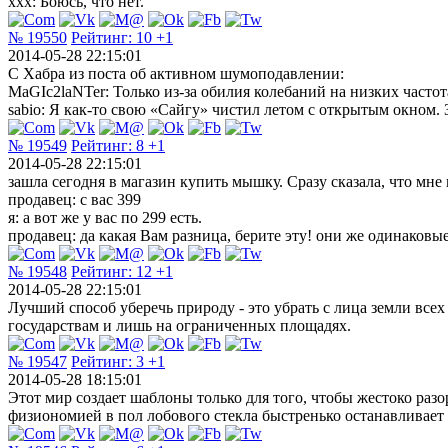
xxx: Боюсь, что нет.
№ 19550
Рейтинг:
10
+1
2014-05-28 22:15:01
С Хабра из поста об активном шумоподавлении:
MaGIc2laNTer: Только из-за обилия колебаний на низких частот
sabio: Я как-то свою «Сайгу» чистил летом с открытым окном. 
№ 19549
Рейтинг:
8
+1
2014-05-28 22:15:01
зашла сегодня в магазин купить мышку. Сразу сказала, что мне 
продавец: с вас 399
я: а вот же у вас по 299 есть.
продавец: да какая Вам разница, берите эту! они же одинаковые
№ 19548
Рейтинг:
12
+1
2014-05-28 22:15:01
Лучший способ уберечь природу - это убрать с лица земли все
государствам и лишь на ограниченных площадях.
№ 19547
Рейтинг:
3
+1
2014-05-28 18:15:01
Этот мир создает шаблоны только для того, чтобы жестоко раз
физиономией в пол лобового стекла быстренько останавливает 