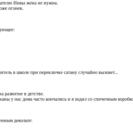
адателю Нивы жена не нужна.
оже огонек.
дующее:
читель в школе при перекличке сатану случайно вызовет...
а развитие в детстве.
каны у нас дома часто кончались и я ходил со спичечным коробк
енным декольте: