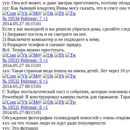
yyy: Она всё может, и даже завтрак приготовить, поэтому обл
zzz: Как бывший владелец Нивы могу сказать, что в сексе она т
№ 19534
Рейтинг:
7
+1
2014-05-27 16:15:01
Если у вас выходной и вы решили убраться дома, сделайте сле
1) Заправьте постель и не смотрите на нее.
2) Выключите компьютер и не подходите к нему.
3) Разрядите телефон и съешьте зарядку.
Всё. Теперь можно приступать.
№ 19533
Рейтинг:
5
+1
2014-05-27 16:15:01
xxx: Такая странная мода пошла на имена детей. Лет через 10 у
№ 19532
Рейтинг:
6
+1
2014-05-27 00:15:01
С Хабра: ностальгический пост о событиях, которые повлияли н
Powerhead: Я конструировал камеры пыток для тараканов. Тара
№ 19531
Рейтинг:
6
+1
2014-05-27 00:15:01
Обсуждение фотографии телеведущей новостей с очень откров
xxx: на что только люди не идут ради популярности
yyy: Это фотошоп