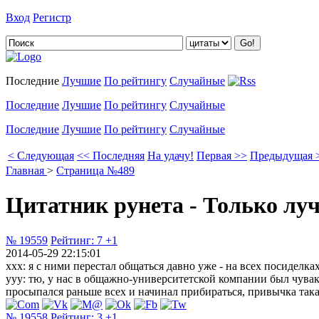
Вход
Регистр
Добавить цитату
Последние
Лучшие
По рейтингу
Случайные
Последние
Лучшие
По рейтингу
Случайные
Последние
Лучшие
По рейтингу
Случайные
< Следующая
<< Последняя
На удачу!
Первая >>
Предыдущая 
Главная
>
Страница №489
Цитатник рунета - Только лу
№ 19559
Рейтинг:
7
+1
2014-05-29 22:15:01
xxx: я с ними перестал общаться давно уже - на всех посиделк
yyy: тю, у нас в общажно-университетской компании был чувак,
просыпался раньше всех и начинал прибираться, привычка такая
№ 19558
Рейтинг:
3
+1