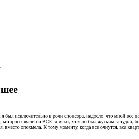
>
чшее
ах я был исключительно в роли спонсора, надоело, что мной все 
 которого звали на ВСЕ вписки, хотя он был жутким занудой, бе
, вместо опохмела. К тому моменту, когда все очнутся, вся квар