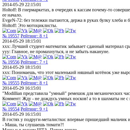
2014-05-29 22:15:01
Holtoff: В гиермаркетах, в очередях к кассам почему-то соверш
ее начало.
EvgeN-72: без тележки пытаются, держа в руках булку хлеба и 
Holtoff: Это мотоциклисты.
№ 19557
Рейтинг:
8
+1
2014-05-29 18:15:01
xxx: Лучший студент-математик забывает сданный материал сра
yyy: Главное, не промахнуться, и не забыть накануне.
№ 19556
Рейтинг:
7
+1
2014-05-29 18:15:01
xxx: Понимаешь, что этот маленький няшный котёнок уже вырос 
№ 19555
Рейтинг:
8
+1
2014-05-29 16:15:01
"Modillian представила "умный" ремешок для механических ча
Коммент: Жду - не дождусь умных носков! а то в шахматы не с 
№ 19554
Рейтинг:
9
+1
2014-05-29 16:15:01
В гостях у подруги-металистки: впервые пришедший мальчик и
- Маша, ты слушаешь тимати?!
Маша и я делаем ШТА. Потом дошло.