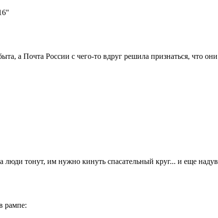
16"
ыта, а Почта России с чего-то вдруг решила признаться, что они
гда люди тонут, им нужно кинуть спасательный круг... и еще над
в рампе: