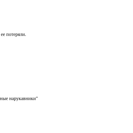
 ее потеряли.
увные нарукавники"