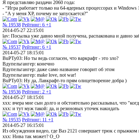
Я представляю раздачи 2060 года:
- "Игра работает только на 64-ядерных процессорах и Windows 
- "А у меня ХР, почему не запускается?"
№ 19538
Рейтинг:
6
+1
2014-05-27 22:15:01
lav: Посылка уже давно мной получена, распакована и давно заб
№ 19537
Рейтинг:
6
+1
2014-05-27 18:15:01
BuPTy03: Но ты ведь согласен, что варкрафт - это зло?
Вдупельгангер: конечно
Вдупельгангер: даже само название говорит об этом
Вдупельгангер: make love, not war!
BuPTy03: Ну да, Лавкрафт-то прям олицетворение добра )
№ 19536
Рейтинг:
2
+1
2014-05-27 18:15:01
ххх: вчера мне сын долго и обстоятельно рассказывал, что "ко
ххх: и тут муж такой: да, и резиновых уточек накидать
№ 19535
Рейтинг:
11
+1
2014-05-27 16:15:01
Из обсуждения видео, где Ваз 2121 совершает трюк с прыжком 
xxx: Нива так может? О_О