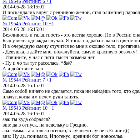
№ 19546
Рейтинг:
6
+1
2014-05-28 18:15:01
И поскандалив вдруг с ревнивою женой, стал олимпиец парао
№ 19545
Рейтинг:
10
+1
2014-05-28 16:15:01
Вежливость и галантность - это всегда хорошо. Но в России она
Был у меня однажды случай. Я тогда подрабатывала в цветочном
И в очередную смену стучится ко мне в окошко тело, протяги
- Девушка, а дайте мне, пожалуйста, самую красивую розочку!
- Извините, у нас с пяти тысяч размена нет.
- Ну и чо ты тут расселась, *&#?
А и действительно.
№ 19544
Рейтинг:
7
+1
2014-05-28 16:15:01
Само собой ничего не сделается, пока ни найдёшь того, кто сд
плачут, когда им нечем руки занять.
№ 19543
Рейтинг:
10
+1
2014-05-28 16:15:01
ааа: ты куда собрался?
ввв: да в отпуск, на недельку в Грецию.
ааа: эммм... а я только осенью, в лучшем случае в Египет(((
ввв: Ну да, понимаю, Ипотекус, древний бог новоселья.