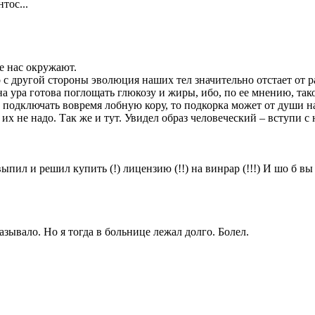
тос...
е нас окружают.
о с другой стороны эволюция наших тел значительно отстает от
 ура готова поглощать глюкозу и жиры, ибо, по ее мнению, такое
 подключать вовремя лобную кору, то подкорка может от души на
 их не надо. Так же и тут. Увидел образ человеческий – вступи 
л и решил купить (!) лицензию (!!) на винрар (!!!) И шо б вы дума
азывало. Но я тогда в больнице лежал долго. Болел.