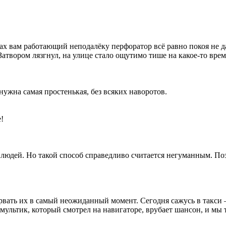
ах вам работающий неподалёку перфоратор всё равно покоя не да
Затвором лязгнул, на улице стало ощутимо тише на какое-то врем
нужна самая простенькая, без всяких наворотов.
!
х людей. Но такой способ справедливо считается негуманным. По
орвать их в самый неожиданный момент. Сегодня сажусь в такси
мультик, который смотрел на навигаторе, врубает шансон, и мы 