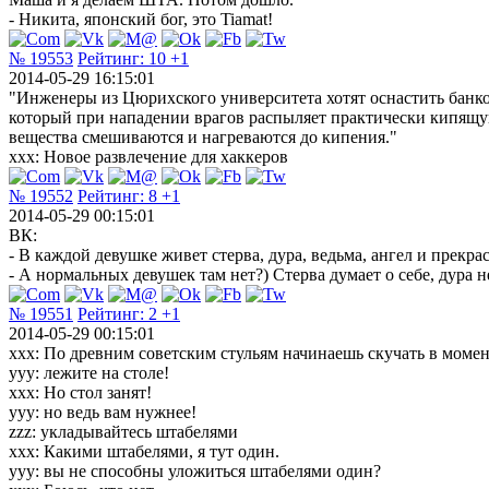
- Никита, японский бог, это Tiamat!
№ 19553
Рейтинг:
10
+1
2014-05-29 16:15:01
"Инженеры из Цюрихского университета хотят оснастить банк
который при нападении врагов распыляет практически кипящую
вещества смешиваются и нагреваются до кипения."
xxx: Новое развлечение для хаккеров
№ 19552
Рейтинг:
8
+1
2014-05-29 00:15:01
ВК:
- В каждой девушке живет стерва, дура, ведьма, ангел и прекрас
- А нормальных девушек там нет?) Стерва думает о себе, дура н
№ 19551
Рейтинг:
2
+1
2014-05-29 00:15:01
xxx: По древним советским стульям начинаешь скучать в момен
yyy: лежите на столе!
xxx: Но стол занят!
yyy: но ведь вам нужнее!
zzz: укладывайтесь штабелями
xxx: Какими штабелями, я тут один.
yyy: вы не способны уложиться штабелями один?