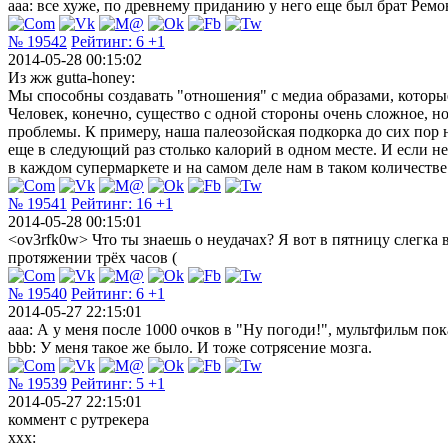
ааа: все хуже, по древнему приданию у него еще был брат Ремон
№ 19542
Рейтинг:
6
+1
2014-05-28 00:15:02
Из жж gutta-honey:
Мы способны создавать "отношения" с медиа образами, которы
Человек, конечно, существо с одной стороны очень сложное, н
проблемы. К примеру, наша палеозойская подкорка до сих пор на
еще в следующий раз столько калорий в одном месте. И если не
в каждом супермаркете и на самом деле нам в таком количестве
№ 19541
Рейтинг:
16
+1
2014-05-28 00:15:01
<ov3rfk0w> Что ты знаешь о неудачах? Я вот в пятницу слегка выпи
протяжении трёх часов (
№ 19540
Рейтинг:
6
+1
2014-05-27 22:15:01
aaa: А у меня после 1000 очков в "Ну погоди!", мультфильм пок
bbb: У меня такое же было. И тоже сотрясение мозга.
№ 19539
Рейтинг:
5
+1
2014-05-27 22:15:01
коммент с рутрекера
xxx: