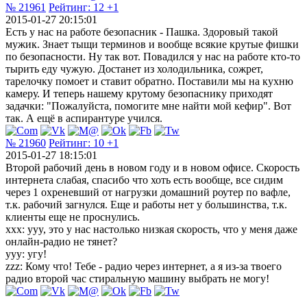
№ 21961
Рейтинг:
12
+1
2015-01-27 20:15:01
Есть у нас на работе безопасник - Пашка. Здоровый такой
мужик. Знает тыщи терминов и вообще всякие крутые фишки
по безопасности. Ну так вот. Повадился у нас на работе кто-то
тырить еду чужую. Достанет из холодильника, сожрет,
тарелочку помоет и ставит обратно. Поставили мы на кухню
камеру. И теперь нашему крутому безопаснику приходят
задачки: "Пожалуйста, помогите мне найти мой кефир". Вот
так. А ещё в аспирантуре учился.
№ 21960
Рейтинг:
10
+1
2015-01-27 18:15:01
Второй рабочий день в новом году и в новом офисе. Скорость
интернета слабая, спасибо что хоть есть вообще, все сидим
через 1 охреневший от нагрузки домашний роутер по вафле,
т.к. рабочий загнулся. Еще и работы нет у большинства, т.к.
клиенты еще не проснулись.
ххх: yyy, это у нас настолько низкая скорость, что у меня даже
онлайн-радио не тянет?
yyy: угу!
zzz: Кому что! Тебе - радио через интернет, а я из-за твоего
радио второй час стиральную машину выбрать не могу!