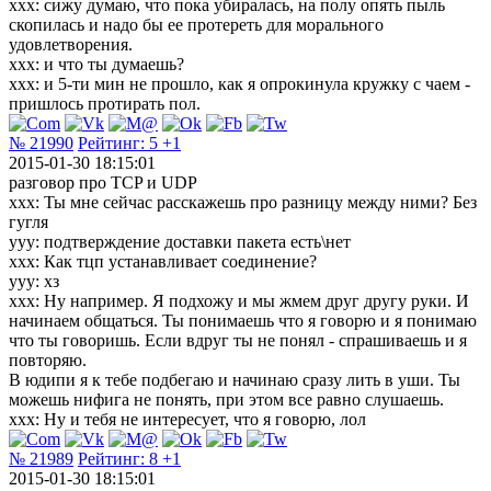
xxx: сижу думаю, что пока убиралась, на полу опять пыль
скопилась и надо бы ее протереть для морального
удовлетворения.
xxx: и что ты думаешь?
xxx: и 5-ти мин не прошло, как я опрокинула кружку с чаем -
пришлось протирать пол.
№ 21990
Рейтинг:
5
+1
2015-01-30 18:15:01
разговор про TCP и UDP
xxx: Ты мне сейчас расскажешь про разницу между ними? Без
гугля
yyy: подтверждение доставки пакета есть\нет
xxx: Как тцп устанавливает соединение?
yyy: хз
xxx: Ну например. Я подхожу и мы жмем друг другу руки. И
начинаем общаться. Ты понимаешь что я говорю и я понимаю
что ты говоришь. Если вдруг ты не понял - спрашиваешь и я
повторяю.
В юдипи я к тебе подбегаю и начинаю сразу лить в уши. Ты
можешь нифига не понять, при этом все равно слушаешь.
xxx: Ну и тебя не интересует, что я говорю, лол
№ 21989
Рейтинг:
8
+1
2015-01-30 18:15:01