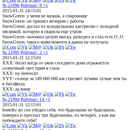
№ 21996
Рейтинг:
9
+1
2015-01-31 14:15:01
SnowGreen: у меня не мужик, а сокровище
SnowGreen: он пришел вечером с работы
SnowGreen: достал из холодильника кастрюлю с холодной
овсянкой, которую я сварила еще утром
SnowGreen: наложил целую миску, разогрел и стал есть О_О
SnowGreen: такого комплимента я давно не получала
№ 21995
Рейтинг:
2
+1
2015-01-31 12:15:01
XXX: бесит когда от окон соседнего дома отражается
солнечный свет прям в глаза
XXX: ну беееесит
YYY: солнце за 149 600 000 км стреляет лучами лучше чем ты
в батлфилд
XXX: да ваще
№ 21994
Рейтинг:
14
+1
2015-01-31 12:15:01
bratello: во сне убедил себя, что будильник не будильник,
поверил и проспал три будильника. из четырёх. а как вы
побеждаете себя?