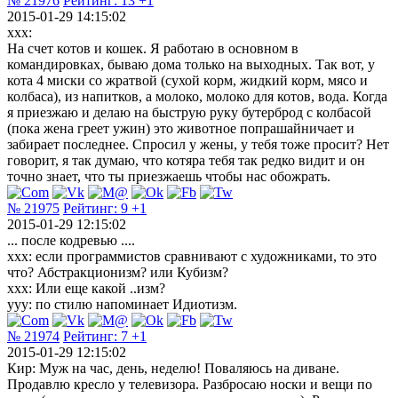
№ 21976
Рейтинг:
13
+1
2015-01-29 14:15:02
xxx:
На счет котов и кошек. Я работаю в основном в
командировках, бываю дома только на выходных. Так вот, у
кота 4 миски со жратвой (сухой корм, жидкий корм, мясо и
колбаса), из напитков, а молоко, молоко для котов, вода. Когда
я приезжаю и делаю на быструю руку бутерброд с колбасой
(пока жена греет ужин) это животное попрашайничает и
забирает последнее. Спросил у жены, у тебя тоже просит? Нет
говорит, я так думаю, что котяра тебя так редко видит и он
точно знает, что ты приезжаешь чтобы нас обожрать.
№ 21975
Рейтинг:
9
+1
2015-01-29 12:15:02
... после кодревью ....
ххх: если программистов сравнивают с художниками, то это
что? Абстракционизм? или Кубизм?
ххх: Или еще какой ..изм?
yyy: по стилю напоминает Идиотизм.
№ 21974
Рейтинг:
7
+1
2015-01-29 12:15:02
Кир: Муж на час, день, неделю! Поваляюсь на диване.
Продавлю кресло у телевизора. Разбросаю носки и вещи по