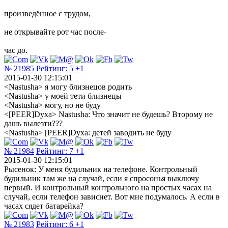
произведённое с трудом,
не открывайте рот час после-
час до.
№ 21985
Рейтинг:
5
+1
2015-01-30 12:15:01
<Nastusha> я могу близнецов родить
<Nastusha> у моей тети близнецы
<Nastusha> могу, но не буду
<[PEER]Dyxa> Nastusha: Что значит не будешь? Второму не
дашь вылезти???
<Nastusha> [PEER]Dyxa: детей заводить не буду
№ 21984
Рейтинг:
7
+1
2015-01-30 12:15:01
Рысенок: У меня будильник на телефоне. Контрольный
будильник там же на случай, если я спросонья выключу
первый. И контрольный контрольного на простых часах на
случай, если телефон зависнет. Вот мне подумалось. А если в
часах сядет батарейка?
№ 21983
Рейтинг:
6
+1