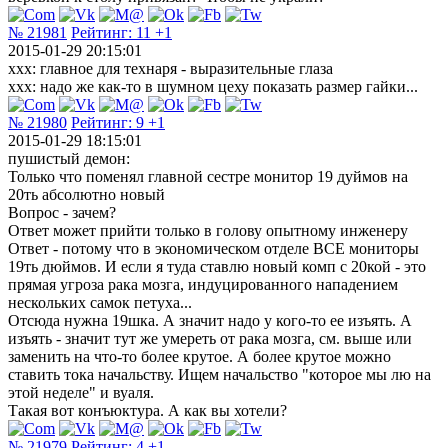
№ 21981
Рейтинг:
11
+1
2015-01-29 20:15:01
xxx: главное для технаря - выразительные глаза
xxx: надо же как-то в шумном цеху показать размер гайки...
№ 21980
Рейтинг:
9
+1
2015-01-29 18:15:01
пушистый демон:
Только что поменял главной сестре монитор 19 дуймов на
20ть абсолютно новый
Вопрос - зачем?
Ответ может прийти только в голову опытному инженеру
Ответ - потому что в экономическом отделе ВСЕ мониторы
19ть дюймов. И если я туда ставлю новый комп с 20кой - это
прямая угроза рака мозга, индуцированного нападением
нескольких самок петуха...
Отсюда нужна 19шка. А значит надо у кого-то ее изъять. А
изъять - значит тут же умереть от рака мозга, см. выше или
заменить на что-то более крутое. А более крутое можно
ставить тока начальству. Ищем начальство "которое мы лю на
этой неделе" и вуаля.
Такая вот конъюктура. А как вы хотели?
№ 21979
Рейтинг:
4
+1