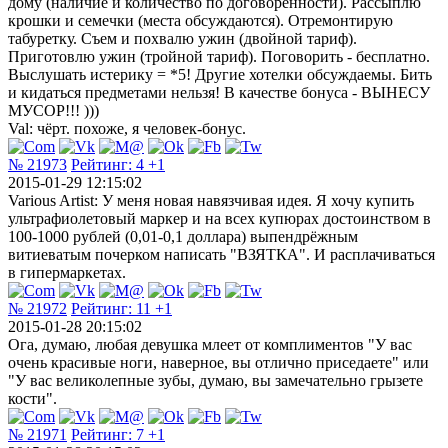
дому (наличие и количество по договоренности). Рассыплю
крошки и семечки (места обсуждаются). Отремонтирую
табуретку. Съем и похвалю ужин (двойной тариф).
Приготовлю ужин (тройной тариф). Поговорить - бесплатно.
Выслушать истерику = *5! Другие хотелки обсуждаемы. Бить
и кидаться предметами нельзя! В качестве бонуса - ВЫНЕСУ
МУСОР!!! )))
Val: чёрт. похоже, я человек-бонус.
№ 21973
Рейтинг:
4
+1
2015-01-29 12:15:02
Various Artist: У меня новая навязчивая идея. Я хочу купить
ультрафиолетовый маркер и на всех купюрах достоинством в
100-1000 рублей (0,01-0,1 доллара) выпендрёжным
витиеватым почерком написать "ВЗЯТКА". И расплачиваться
в гипермаркетах.
№ 21972
Рейтинг:
11
+1
2015-01-28 20:15:02
Ога, думаю, любая девушка млеет от комплиментов "У вас
очень красивые ноги, наверное, вы отлично приседаете" или
"У вас великолепные зубы, думаю, вы замечательно грызете
кости".
№ 21971
Рейтинг:
7
+1