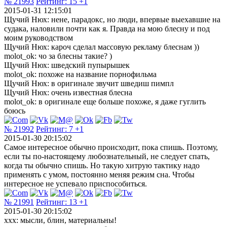
№ 21993
Рейтинг:
15
+1
2015-01-31 12:15:01
Щучий Нюх: нене, парадокс, но люди, впервые выехавшие на
судака, наловили почти как я. Правда на мою блесну и под
моим руководством
Щучий Нюх: кароч сделал массовую рекламу блеснам ))
molot_ok: чо за блесны такие? )
Щучий Нюх: шведский пупырышек
molot_ok: похоже на название порнофильма
Щучий Нюх: в оригинале звучит шведиш пимпл
Щучий Нюх: очень известная блесна
molot_ok: в оригинале еще больше похоже, я даже гуглить
боюсь
№ 21992
Рейтинг:
7
+1
2015-01-30 20:15:02
Самое интересное обычно происходит, пока спишь. Поэтому,
если ты по-настоящему любознательный, не следует спать,
когда ты обычно спишь. Но такую хитрую тактику надо
применять с умом, постоянно меняя режим сна. Чтобы
интересное не успевало приспособиться.
№ 21991
Рейтинг:
13
+1
2015-01-30 20:15:02
xxx: мысли, блин, материальны!