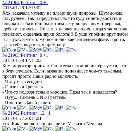
№ 21964
Рейтинг:
0
+1
2015-01-28 12:15:02
Ххх: закачала музыку на плеер: звуки природы. Шум дождя,
лес, ручеёк. Так и представляла, что буду сидеть работать и
ощущать себя в тёплом летнем лесу, вокруг шумят деревья,
щебечут пичуги... Но самая первая мелодия, когда я запустила
плейлист, оказалась звуки болота!!! В уши упоённо орут жабы
и лягухи, и что то жуткое подвывает на заднем фоне. Про то,
где я себя ощутила, я промолчу.
№ 21963
Рейтинг:
8
+1
2015-01-28 12:15:02
Ком. директор приехал. Он всегда вежливо интересуется, что
я буду слушать. Если название попахивает чем-то тяжёлым,
просит просто Наше радио включить.
- Что у нас сегодня?
- Ганзель и Греттель.
- Что-то подозрительно хорошее. Прям так и называется?
- Нууу... Ганзель UND Греттель.
- Понятно. Давай радио.
№ 21962
Рейтинг:
12
+1
2015-01-27 20:15:01
xxx: Как говорят верстальщики: V значит Verdana