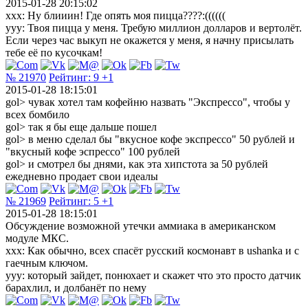
2015-01-28 20:15:02
xxx: Ну блииин! Где опять моя пицца????:((((((
yyy: Твоя пицца у меня. Требую миллион долларов и вертолёт.
Если через час выкуп не окажется у меня, я начну присылать
тебе её по кусочкам!
№ 21970
Рейтинг:
9
+1
2015-01-28 18:15:01
gol> чувак хотел там кофейню назвать "Экспрессо", чтобы у
всех бомбило
gol> так я бы еще дальше пошел
gol> в меню сделал бы "вкусное кофе экспрессо" 50 рублей и
"вкусный кофе эспрессо" 100 рублей
gol> и смотрел бы днями, как эта хипстота за 50 рублей
ежедневно продает свои идеалы
№ 21969
Рейтинг:
5
+1
2015-01-28 18:15:01
Обсуждение возможной утечки аммиака в американском
модуле МКС.
xxx: Как обычно, всех спасёт русский космонавт в ushanka и с
гаечным ключом.
yyy: который зайдет, понюхает и скажет что это просто датчик
барахлил, и долбанёт по нему