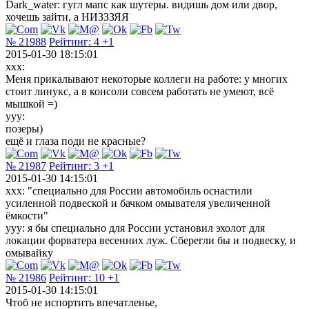
Dark_water: гугл мапс как шутеры. видишь дом или двор,
хочешь зайти, а НИЗЗЗЯЯ
№ 21988
Рейтинг:
4
+1
2015-01-30 18:15:01
xxx:
Меня прикалывают некоторые коллеги на работе: у многих
стоит линукс, а в консоли совсем работать не умеют, всё
мышкой =)
yyy:
позеры)
ещё и глаза поди не красные?
№ 21987
Рейтинг:
3
+1
2015-01-30 14:15:01
ххх: "специально для России автомобиль оснастили
усиленной подвеской и бачком омывателя увеличенной
ёмкости"
ууу: я бы специально для России установил эхолот для
локации форватера весенних луж. Сберегли бы и подвеску, и
омывайку
№ 21986
Рейтинг:
10
+1
2015-01-30 14:15:01
Чтоб не испортить впечатленье,