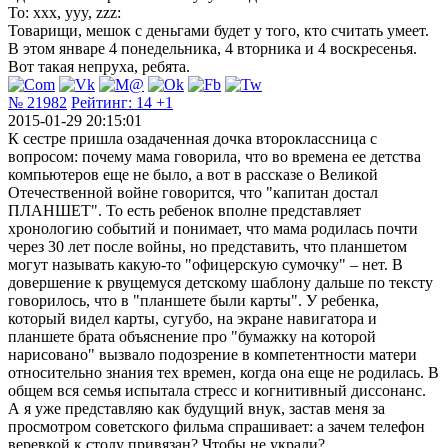
To: xxx, yyy, zzz:
Товарищи, мешок с деньгами будет у того, кто считать умеет.
В этом январе 4 понедельника, 4 вторника и 4 воскресенья.
Вот такая непруха, ребята.
№ 21982
Рейтинг:
14
+1
2015-01-29 20:15:01
К сестре пришла озадаченная дочка второклассница с
вопросом: почему мама говорила, что во времена ее детства
компьютеров еще не было, а вот в рассказе о Великой
Отечественной войне говорится, что "капитан достал
ПЛАНШЕТ". То есть ребенок вполне представляет
хронологию событий и понимает, что мама родилась почти
через 30 лет после войны, но представить, что планшетом
могут называть какую-то "офицерскую сумочку" – нет. В
довершение к рвущемуся детскому шаблону дальше по тексту
говорилось, что в "планшете были карты". У ребенка,
который видел карты, сугубо, на экране навигатора и
планшете брата объяснение про "бумажку на которой
нарисовано" вызвало подозрение в компетентности матери
относительно знания тех времен, когда она еще не родилась. В
общем вся семья испытала стресс и когнитивный диссонанс.
А я уже представляю как будущий внук, застав меня за
просмотром советского фильма спрашивает: а зачем телефон
веревкой к столу привязан? Чтобы не украли?