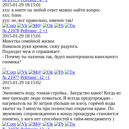
2015-01-29 18:15:01
ххх: в инете на любой ответ можно найти вопрос
ххх: блин
ууу: не, все правильно, именно так!
№ 21978
Рейтинг:
2
+1
2015-01-29 18:15:01
Минутка семейной жизни.
Намазала руки кремом, сижу радуюсь.
Подходит муж и спрашивает:
- Почему ты пахнешь так, будто выпотрошила ванильного
гномика?
...
№ 21977
Рейтинг:
12
+1
2015-01-29 14:15:02
xxx:
Экономить воду, тонкая струйка.. Занудство какое! Когда ко
мне приходят люди помыться, Я всегда предупреждаю -
нагреватель на 30 литров (больше не влез), горячей воды
хватит на 3 минуты при полностью открытом кране. По
звуковому сопровождению к концу процедуры становится
понятно, у кого нет способностей к тайм-менеджменту )