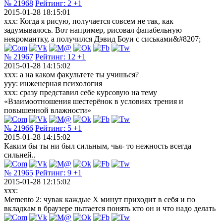
№ 21968
Рейтинг:
2
+1
2015-01-28 18:15:01
xxx: Когда я рисую, получается совсем не так, как
задумывалось. Вот например, рисовал фапабельную
некромантку, а получился Дэвид Боуи с сиськами&#8207;
№ 21967
Рейтинг:
12
+1
2015-01-28 14:15:02
ххх: а на каком факультете ты учишься?
ууу: инженерная психология
ххх: сразу представил себе курсовую на тему
«Взаимоотношения шестерёнок в условиях трения и
повышенной влажности»
№ 21966
Рейтинг:
5
+1
2015-01-28 14:15:02
Каким бы ты ни был сильным, чья- то нежность всегда
сильней..
№ 21965
Рейтинг:
9
+1
2015-01-28 12:15:02
xxx:
Memento 2: чувак каждые Х минут приходит в себя и по
вкладкам в браузере пытается понять кто он и что надо делать