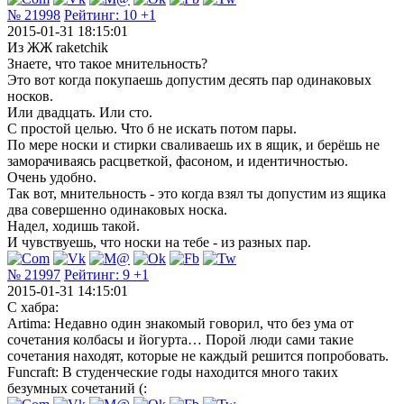
№ 21998
Рейтинг:
10
+1
2015-01-31 18:15:01
Из ЖЖ raketchik
Знаете, что такое мнительность?
Это вот когда покупаешь допустим десять пар одинаковых
носков.
Или двадцать. Или сто.
С простой целью. Что б не искать потом пары.
По мере носки и стирки сваливаешь их в ящик, и берёшь не
заморачиваясь расцветкой, фасоном, и идентичностью.
Очень удобно.
Так вот, мнительность - это когда взял ты допустим из ящика
два совершенно одинаковых носка.
Надел, ходишь такой.
И чувствуешь, что носки на тебе - из разных пар.
№ 21997
Рейтинг:
9
+1
2015-01-31 14:15:01
С хабра:
Artima: Недавно один знакомый говорил, что без ума от
сочетания колбасы и йогурта… Порой люди сами такие
сочетания находят, которые не каждый решится попробовать.
Funcraft: В студенческие годы находится много таких
безумных сочетаний (: