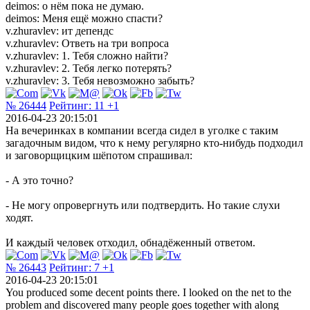
deimos: о нём пока не думаю.
deimos: Меня ещё можно спасти?
v.zhuravlev: ит депендс
v.zhuravlev: Ответь на три вопроса
v.zhuravlev: 1. Тебя сложно найти?
v.zhuravlev: 2. Тебя легко потерять?
v.zhuravlev: 3. Тебя невозможно забыть?
№ 26444
Рейтинг:
11
+1
2016-04-23 20:15:01
На вечеринках в компании всегда сидел в уголке с таким
загадочным видом, что к нему регулярно кто-нибудь подходил
и заговорщицким шёпотом спрашивал:
- А это точно?
- Не могу опровергнуть или подтвердить. Но такие слухи
ходят.
И каждый человек отходил, обнадёженный ответом.
№ 26443
Рейтинг:
7
+1
2016-04-23 20:15:01
You produced some decent points there. I looked on the net to the
problem and discovered many people goes together with along