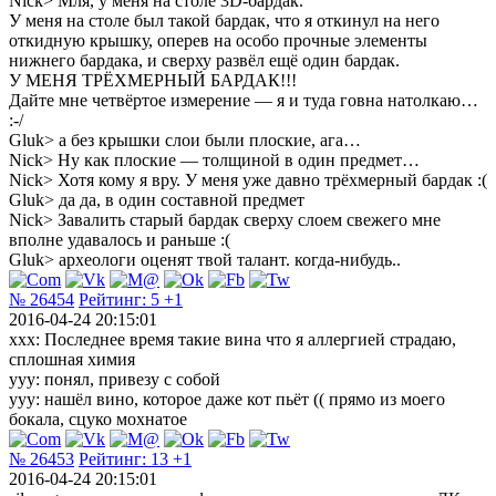
Nick> Мля, у меня на столе 3D-бардак.
У меня на столе был такой бардак, что я откинул на него
откидную крышку, оперев на особо прочные элементы
нижнего бардака, и сверху развёл ещё один бардак.
У МЕНЯ ТРЁХМЕРНЫЙ БАРДАК!!!
Дайте мне четвёртое измерение — я и туда говна натолкаю…
:-/
Gluk> а без крышки слои были плоские, ага…
Nick> Ну как плоские — толщиной в один предмет…
Nick> Хотя кому я вру. У меня уже давно трёхмерный бардак :(
Gluk> да да, в один составной предмет
Nick> Завалить старый бардак сверху слоем свежего мне
вполне удавалось и раньше :(
Gluk> археологи оценят твой талант. когда-нибудь..
№ 26454
Рейтинг:
5
+1
2016-04-24 20:15:01
xxx: Последнее время такие вина что я аллергией страдаю,
сплошная химия
yyy: понял, привезу с собой
yyy: нашёл вино, которое даже кот пьёт (( прямо из моего
бокала, сцуко мохнатое
№ 26453
Рейтинг:
13
+1
2016-04-24 20:15:01