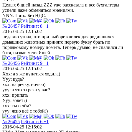
Целых 6 дней назад ZZZ ужe рассказала и все бухгалтеры
успели даже обменяться мнениями.
NNN: Пять. Без НДС.
№ 26457
Рейтинг:
8
+1
2016-04-25 12:15:02
недавно узнал, что при выборе кличек для родившихся
домашних животных принято первую букву брать по
порядковому номеру помета. Теперь думаю, не спалился ли
батя, назвав меня Яшей
№ 26456
Рейтинг:
9
+1
2016-04-25 12:15:02
Ххх: а я же купаться ходила)
Yyy: куда?
ххх: на речку, ночью)
ууу: а что за река у вас?
ххх: припять
Ууу: зовёт?)
ххх: ты о чём?
ууу: ясно всё с тобой))
№ 26455
Рейтинг:
6
+1
2016-04-25 12:15:02