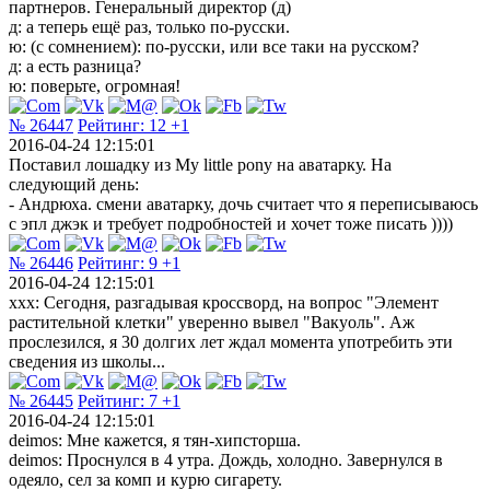
партнеров. Генеральный директор (д)
д: а теперь ещё раз, только по-русски.
ю: (с сомнением): по-русски, или все таки на русском?
д: а есть разница?
ю: поверьте, огромная!
№ 26447
Рейтинг:
12
+1
2016-04-24 12:15:01
Поставил лошадку из My little pony на аватарку. На
следующий день:
- Андрюха. смени аватарку, дочь считает что я переписываюсь
с эпл джэк и требует подробностей и хочет тоже писать ))))
№ 26446
Рейтинг:
9
+1
2016-04-24 12:15:01
xxx: Сегодня, разгадывая кроссворд, на вопрос "Элемент
растительной клетки" уверенно вывел "Вакуоль". Аж
прослезился, я 30 долгих лет ждал момента употребить эти
сведения из школы...
№ 26445
Рейтинг:
7
+1
2016-04-24 12:15:01
deimos: Мне кажется, я тян-хипсторша.
deimos: Проснулся в 4 утра. Дождь, холодно. Завернулся в
одеяло, сел за комп и курю сигарету.