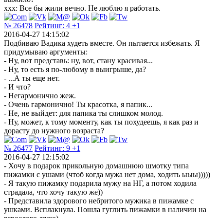
xxx: Все бы жили вечно. Не люблю я работать.
№ 26478
Рейтинг:
4
+1
2016-04-27 14:15:02
Подбиваю Вадика худеть вместе. Он пытается избежать. Я
придумываю аргументы:
- Ну, вот представь: ну, вот, стану красивая...
- Ну, то есть я по-любому в выигрыше, да?
- ...А ты еще нет.
- И что?
- Негармонично жеж.
- Очень гармонично! Ты красотка, я папик...
- Не, не выйдет: для папика ты слишком молод.
- Ну, может, к тому моменту, как ты похудеешь, я как раз и
дорасту до нужного возраста?
№ 26477
Рейтинг:
9
+1
2016-04-27 12:15:02
- Хочу в подарок прикольную домашнюю шмотку типа
пижамки с ушами (чтоб когда мужа нет дома, ходить ыыы)))))
- Я такую пижамку подарила мужу на НГ, а потом ходила
страдала, что хочу такую же))
- Представила здорового небритого мужика в пижамке с
ушками. Всплакнула. Пошла гуглить пижамки в наличии на