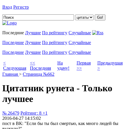
Вход
Регистр
Добавить цитату
Последние
Лучшие
По рейтингу
Случайные
Последние
Лучшие
По рейтингу
Случайные
Последние
Лучшие
По рейтингу
Случайные
<
<<
На
Первая
Предыдущая
Следующая
Последняя
удачу!
>>
>
Главная
>
Страница №662
Цитатник рунета - Только
лучшее
№ 26479
Рейтинг:
8
+1
2016-04-27 14:15:02
пост в ВК: "Если бы ты был смертью, как много людей бы
выжило?"