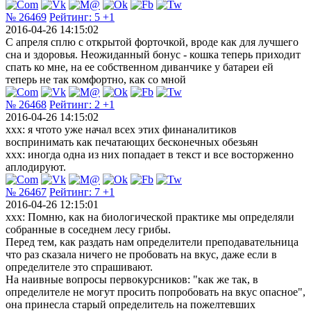
№ 26469
Рейтинг:
5
+1
2016-04-26 14:15:02
С апреля сплю с открытой форточкой, вроде как для лучшего
сна и здоровья. Неожиданный бонус - кошка теперь приходит
спать ко мне, на ее собственном диванчике у батареи ей
теперь не так комфортно, как со мной
№ 26468
Рейтинг:
2
+1
2016-04-26 14:15:02
xxx: я чтото уже начал всех этих финаналитиков
воспринимать как печатающих бесконечных обезьян
xxx: иногда одна из них попадает в текст и все восторженно
аплодируют.
№ 26467
Рейтинг:
7
+1
2016-04-26 12:15:01
ххх: Помню, как на биологической практике мы определяли
собранные в соседнем лесу грибы.
Перед тем, как раздать нам определители преподавательница
что раз сказала ничего не пробовать на вкус, даже если в
определителе это спрашивают.
На наивные вопросы первокурсников: "как же так, в
определителе не могут просить попробовать на вкус опасное",
она принесла старый определитель на пожелтевших