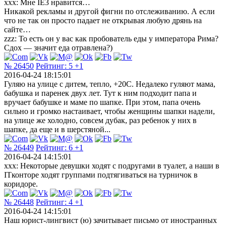
xxx: Мне IE3 нравится…
Никакой рекламы и другой фигни по отслеживанию. А если
что не так он просто падает не открывая любую дрянь на
сайте…
zzz: То есть он у вас как пробователь еды у императора Рима?
Сдох — значит еда отравлена?)
№ 26450
Рейтинг:
5
+1
2016-04-24 18:15:01
Гуляю на улице с дитем, тепло, +20C. Недалеко гуляют мама,
бабушка и паренек двух лет. Тут к ним подходит папа и
вручает бабушке и маме по шапке. При этом, папа очень
сильно и громко настаивает, чтобы женщины шапки надели,
на улице же холодно, совсем дубак, раз ребенок у них в
шапке, да еще и в шерстяной...
№ 26449
Рейтинг:
6
+1
2016-04-24 14:15:01
xxx: Некоторые девушки ходят с подругами в туалет, а наши в
ITконторе ходят группами подтягиваться на турничок в
коридоре.
№ 26448
Рейтинг:
4
+1
2016-04-24 14:15:01
Наш юрист-лингвист (ю) зачитывает письмо от иностранных