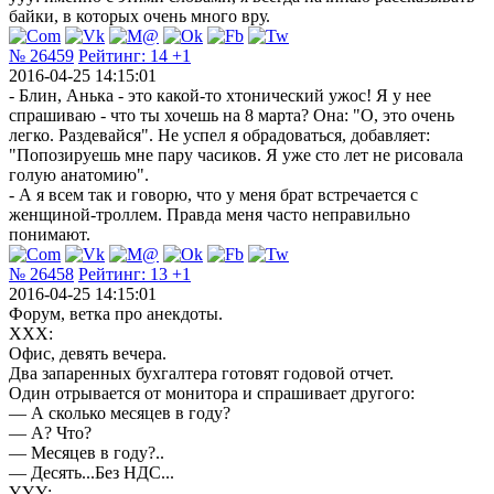
байки, в которых очень много вру.
№ 26459
Рейтинг:
14
+1
2016-04-25 14:15:01
- Блин, Анька - это какой-то хтонический ужос! Я у нее
спрашиваю - что ты хочешь на 8 марта? Она: "О, это очень
легко. Раздевайся". Не успел я обрадоваться, добавляет:
"Попозируешь мне пару часиков. Я уже сто лет не рисовала
голую анатомию".
- А я всем так и говорю, что у меня брат встречается с
женщиной-троллем. Правда меня часто неправильно
понимают.
№ 26458
Рейтинг:
13
+1
2016-04-25 14:15:01
Форум, ветка про анекдоты.
XXX:
Офис, девять вечера.
Два запаренных бухгалтера готовят годовой отчет.
Один отрывается от монитора и спрашивает другого:
— А сколько месяцев в году?
— А? Что?
— Месяцев в году?..
— Десять...Без НДС...
YYY: