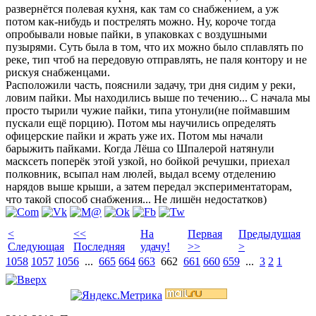
развернётся полевая кухня, как там со снабжением, а уж
потом как-нибудь и пострелять можно. Ну, короче тогда
опробывали новые пайки, в упаковках с воздушными
пузырями. Суть была в том, что их можно было сплавлять по
реке, тип чтоб на передовую отправлять, не паля контору и не
рискуя снабженцами.
Расположили часть, пояснили задачу, три дня сидим у реки,
ловим пайки. Мы находились выше по течению... С начала мы
просто тырили чужие пайки, типа утонули(не поймавшим
пускали ещё порцию). Потом мы научились определять
офицерские пайки и жрать уже их. Потом мы начали
барыжить пайками. Когда Лёша со Шпалерой натянули
масксеть поперёк этой узкой, но бойкой речушки, приехал
полковник, всыпал нам люлей, выдал всему отделению
нарядов выше крыши, а затем передал экспериментаторам,
что такой способ снабжения... Не лишён недостатков)
<
<<
На
Первая
Предыдущая
Следующая
Последняя
удачу!
>>
>
1058
1057
1056
...
665
664
663
662
661
660
659
...
3
2
1