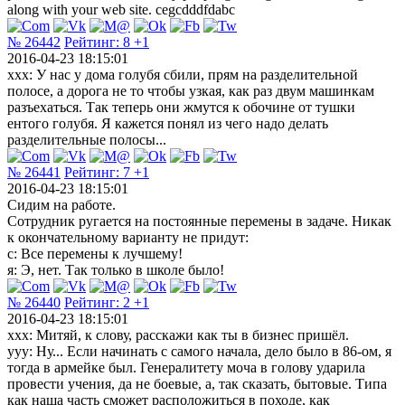
along with your web site. cegcdddfdabc
№ 26442
Рейтинг:
8
+1
2016-04-23 18:15:01
xxx: У нас у дома голубя сбили, прям на разделительной
полосе, а дорога не то чтобы узкая, как раз двум машинкам
разъехаться. Так теперь они жмутся к обочине от тушки
ентого голубя. Я кажется понял из чего надо делать
разделительные полосы...
№ 26441
Рейтинг:
7
+1
2016-04-23 18:15:01
Сидим на работе.
Сотрудник ругается на постоянные перемены в задаче. Никак
к окончательному варианту не придут:
с: Все перемены к лучшему!
я: Э, нет. Так только в школе было!
№ 26440
Рейтинг:
2
+1
2016-04-23 18:15:01
xxx: Митяй, к слову, расскажи как ты в бизнес пришёл.
yyy: Ну... Если начинать с самого начала, дело было в 86-ом, я
тогда в армейке был. Генералитету моча в голову ударила
провести учения, да не боевые, а, так сказать, бытовые. Типа
как наша часть сможет расположиться в походе, как