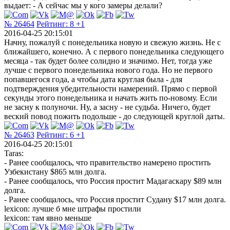
выдает: - А сейчас мы у кого замеры делали?
№ 26464
Рейтинг:
8
+1
2016-04-25 20:15:01
Начну, пожалуй с понедельника новую и свежую жизнь. Не с
ближайшего, конечно. А с первого понедельника следующего
месяца - так будет более солидно и значимо. Нет, тогда уже
лучше с первого понедельника нового года. Но не первого
попавшегося года, а чтобы дата круглая была - для
подтверждения убедительности намерений. Прямо с первой
секунды этого понедельника и начать жить по-новому. Если
не засну к полуночи. Ну, а засну - не судьба. Ничего, будет
веский повод пожить подольше - до следующей круглой даты.
№ 26463
Рейтинг:
6
+1
2016-04-25 20:15:01
Taras:
- Ранее сообщалось, что правительство намерено простить
Узбекистану $865 млн долга.
- Ранее сообщалось, что Россия простит Мадагаскару $89 млн
долга.
- Ранее сообщалось, что Россия простит Судану $17 млн долга.
lexicon: лучше б мне штрафы простили
lexicon: там явно меньше