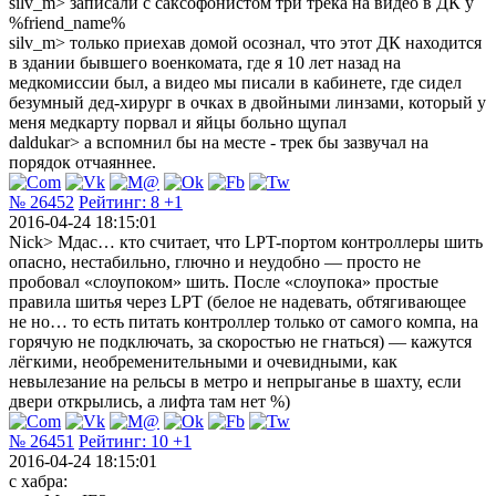
silv_m> записали с саксофонистом три трека на видео в ДК у
%friend_name%
silv_m> только приехав домой осознал, что этот ДК находится
в здании бывшего военкомата, где я 10 лет назад на
медкомиссии был, а видео мы писали в кабинете, где сидел
безумный дед-хирург в очках в двойными линзами, который у
меня медкарту порвал и яйцы больно щупал
daldukar> а вспомнил бы на месте - трек бы зазвучал на
порядок отчаяннее.
№ 26452
Рейтинг:
8
+1
2016-04-24 18:15:01
Nick> Мдас… кто считает, что LPT-портом контроллеры шить
опасно, нестабильно, глючно и неудобно — просто не
пробовал «слоупоком» шить. После «слоупока» простые
правила шитья через LPT (белое не надевать, обтягивающее
не но… то есть питать контроллер только от самого компа, на
горячую не подключать, за скоростью не гнаться) — кажутся
лёгкими, необременительными и очевидными, как
невылезание на рельсы в метро и непрыганье в шахту, если
двери открылись, а лифта там нет %)
№ 26451
Рейтинг:
10
+1
2016-04-24 18:15:01
с хабра: