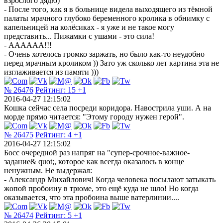
взрослого дядю)
- После того, как я в больнице видела выходящего из тёмной
палаты мрачного глубоко беременного кролика в обнимку с
капельницей на колёсиках - я уже и не такое могу
представить... Пижамки с ушами - это сила!
- АААААА!!!
- Очень хотелось громко заржать, но было как-то неудобно
перед мрачным кроликом )) Зато уж сколько лет картина эта не
изглаживается из памяти )))
№ 26476
Рейтинг:
15
+1
2016-04-27 12:15:02
Кошка сейчас села посреди коридора. Навострила уши. А на
морде прямо читается: "Этому городу нужен герой".
№ 26475
Рейтинг:
4
+1
2016-04-27 12:15:02
Босс очередной раз напряг на "супер-срочное-важное-
задание& quot;, которое как всегда оказалось в конце
ненужным. Не выдержал:
- Александр Михайлович! Когда человека посылают затыкать
жопой пробоину в трюме, это ещё куда не шло! Но когда
оказывается, что эта пробоина выше ватерлинии....
№ 26474
Рейтинг:
5
+1