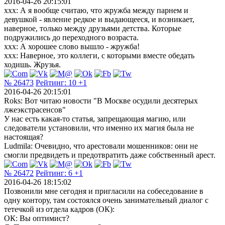
2016-04-26 20:15:01
xxx: А я вообще считаю, что жружба между парнем и
девушкой - явление редкое и выдающееся, и возникает,
наверное, только между друзьями детства. Которые
подружились до переходного возраста.
xxx: А хорошее слово вышло - жружба!
xxx: Наверное, это коллеги, с которыми вместе обедать
ходишь. Жрузья.
№ 26473
Рейтинг:
10
+1
2016-04-26 20:15:01
Roks: Вот читаю новости "В Москве осудили десятерых
лжеэкстрасенсов"
У нас есть какая-то статья, запрещающая магию, или
следователи установили, что именно их магия была не
настоящая?
Ludmila: Очевидно, что арестовали мошенников: они не
смогли предвидеть и предотвратить даже собственный арест.
№ 26472
Рейтинг:
6
+1
2016-04-26 18:15:02
Позвонили мне сегодня и пригласили на собеседование в
одну контору, там состоялся очень занимательный диалог с
тетечкой из отдела кадров (ОК):
ОК: Вы оптимист?