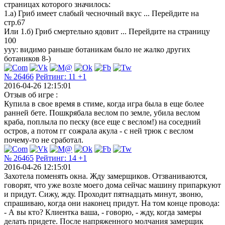
страницах которого значилось:
1.а) Гриб имеет слабый чесночный вкус ... Перейдите на
стр.67
Или 1.б) Гриб смертельно ядовит ... Перейдите на страницу
100
ууу: видимо раньше ботаникам было не жалко других
ботаников 8-)
№ 26466
Рейтинг:
11
+1
2016-04-26 12:15:01
Отзыв об игре :
Купила в свое время в стиме, когда игра была в еще более
ранней бете. Пошкрябала веслом по земле, убила веслом
краба, поплыла по песку (все еще с веслом!) на соседний
остров, а потом гг сожрала акула - с ней трюк с веслом
почему-то не сработал.
№ 26465
Рейтинг:
14
+1
2016-04-26 12:15:01
Захотела поменять окна. Жду замерщиков. Отзваниваются,
говорят, что уже возле моего дома сейчас машину припаркуют
и придут. Сижу, жду. Проходит пятнадцать минут, звоню,
спрашиваю, когда они наконец придут. На том конце провода:
- А вы кто? Клиентка ваша, - говорю, - жду, когда замеры
делать придете. После напряженного молчания замерщик