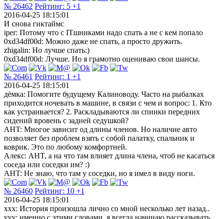
№ 26462
Рейтинг:
5
+1
2016-04-25 18:15:01
И снова гиктаймс
iper: Потому что с ITшниками надо спать а не с кем попало
0xd34df00d: Можно даже не спать, а просто дружить.
zhigalin: Но лучше спать:)
0xd34df00d: Лучше. Но я грамотно оцениваю свои шансы.
№ 26461
Рейтинг:
1
+1
2016-04-25 18:15:01
дёмка: Помогите будущему Калиноводу. Часто на рыбалках
приходится ночевать в машине, в связи с чем и вопрос: 1. Кто
как устраивается? 2. Раскладываются ли спинки передних
сидений вровень с задней седушкой?
AHT: Многое зависит од длины членов. Но наличие авто
позволяет без проблем взять с собой палатку, спальник и
коврик. Это по любому комфортней.
Алекс: AHT, а на что там влияет длина члена, чтоб не касаться
соседа или соседки им? :)
AHT: Не знаю, что там у соседки, но я имел в виду ноги.
№ 26460
Рейтинг:
10
+1
2016-04-25 18:15:01
ххх: История произошла лично со мной несколько лет назад..
ууу: именно с этими словами, я всегда начинаю рассказывать