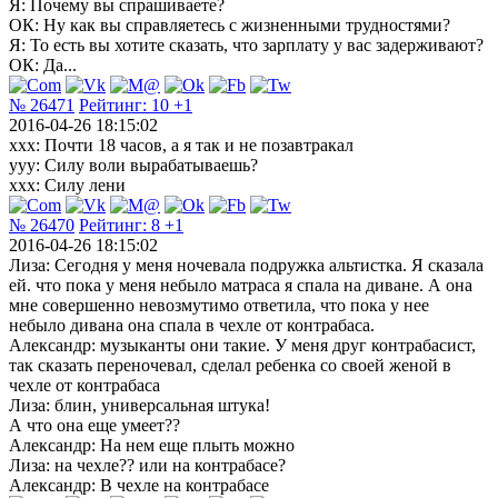
Я: Почему вы спрашиваете?
ОК: Ну как вы справляетесь с жизненными трудностями?
Я: То есть вы хотите сказать, что зарплату у вас задерживают?
ОК: Да...
№ 26471
Рейтинг:
10
+1
2016-04-26 18:15:02
xxx: Почти 18 часов, а я так и не позавтракал
yyy: Силу воли вырабатываешь?
xxx: Силу лени
№ 26470
Рейтинг:
8
+1
2016-04-26 18:15:02
Лиза: Сегодня у меня ночевала подружка альтистка. Я сказала
ей. что пока у меня небыло матраса я спала на диване. А она
мне совершенно невозмутимо ответила, что пока у нее
небыло дивана она спала в чехле от контрабаса.
Александр: музыканты они такие. У меня друг контрабасист,
так сказать переночевал, сделал ребенка со своей женой в
чехле от контрабаса
Лиза: блин, универсальная штука!
А что она еще умеет??
Александр: На нем еще плыть можно
Лиза: на чехле?? или на контрабасе?
Александр: В чехле на контрабасе