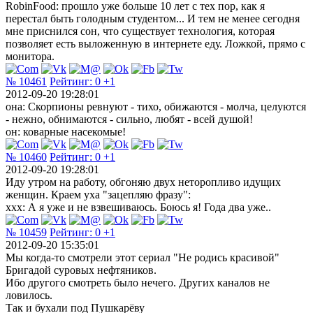
RobinFood: прошло уже больше 10 лет с тех пор, как я
перестал быть голодным студентом... И тем не менее сегодня
мне приснился сон, что существует технология, которая
позволяет есть выложенную в интернете еду. Ложкой, прямо с
монитора.
№ 10461
Рейтинг:
0
+1
2012-09-20 19:28:01
она: Скорпионы ревнуют - тихо, обижаются - молча, целуются
- нежно, обнимаются - сильно, любят - всей душой!
он: коварные насекомые!
№ 10460
Рейтинг:
0
+1
2012-09-20 19:28:01
Иду утром на работу, обгоняю двух неторопливо идущих
женщин. Краем уха "зацепляю фразу":
xxx: А я уже и не взвешиваюсь. Боюсь я! Года два уже..
№ 10459
Рейтинг:
0
+1
2012-09-20 15:35:01
Мы когда-то смотрели этот сериал "Не родись красивой"
Бригадой суровых нефтяников.
Ибо другого смотреть было нечего. Других каналов не
ловилось.
Так и бухали под Пушкарёву