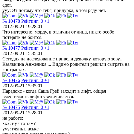
едет.
yyy: Эт потому что тебя, придурка, в том ряду нет.
№ 10478
Рейтинг:
0
+1
2012-09-21 19:28:01
Что интересно, морду, в отличии от лица, никто особо
потерять не боится.
№ 10477
Рейтинг:
0
+1
2012-09-21 15:35:01
Сегодня на исследование привели девочку, которую зовут
Казявкина Анжелика ... Видимо родители решили сыграть на
контрастах.
№ 10476
Рейтинг:
0
+1
2012-09-21 15:35:01
Парадокс - когда Саша Грей заходит в лифт, общая
вместимость лифта увеличивается.
№ 10475
Рейтинг:
0
+1
2012-09-21 15:28:01
на работе:
ххх: ну что там?
ууу: глянь в аське