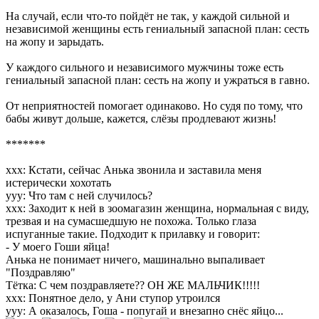
На случай, если что-то пойдёт не так, у каждой сильной и
независимой женщины есть гениальный запасной план: сесть
на жопу и зарыдать.
У каждого сильного и независимого мужчины тоже есть
гениальный запасной план: сесть на жопу и ужраться в гавно.
От неприятностей помогает одинаково. Но судя по тому, что
бабы живут дольше, кажется, слёзы продлевают жизнь!
*******
ххх: Кстати, сейчас Анька звонила и заставила меня
истерически хохотать
ууу: Что там с ней случилось?
ххх: Заходит к ней в зоомагазин женщина, нормальная с виду,
трезвая и на сумасшедшую не похожа. Только глаза
испуганные такие. Подходит к прилавку и говорит:
- У моего Гоши яйца!
Анька не понимает ничего, машинально выпаливает
"Поздравляю"
Тётка: С чем поздравляете?? ОН ЖЕ МАЛЬЧИК!!!!!
ххх: Понятное дело, у Ани ступор утроился
ууу: А оказалось, Гоша - попугай и внезапно снёс яйцо...