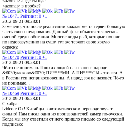
<azomat> а где ты щас
<azomat> в пробке?
№ 10471
Рейтинг:
0
+1
2012-09-21 09:28:01
Замечено, что после реализации каждая мечта теряет большую
часть своего очарования. Данный факт объясняется легко -
сменой среды обитания. Многие виды рыб, которые попали
по недоразумению на сушу, тут же теряют свою яркую
окраску.
№ 10470
Рейтинг:
0
+1
2012-09-21 09:28:01
Чё-то не понимаю. Плохих людей называют в народе
&#039;ласково&#039; ПИ****МИ. А ПИ****СЫ - это геи. А
в России геи неприкосновенны. А народ зря не назовёт. Чё-то
не понимаю...
№ 10469
Рейтинг:
0
+1
2012-09-21 06:28:01
С хабра:
ivideon: Ох! Китайцы в автоматическом переводе звучат
сильно! Нам писал один из производителей камер по-русски.
Когда мы ему ответили от него пришло письмо со следующей
подписью: