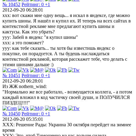
№ 10452
Рейтинг:
0
+1
2012-09-20 06:28:01
xxx: вот скажи мне одну вещь... я искал в яндексе, где можно
купить шины. Я нашёл и купил их. И теперь на всех сайтах в
контекстной рекламе мне предлагают купить шины и
кактусы. Как это убрать?
yyy: Забей в яндекс "я купил шины"
ххх: а это поможет?
yyy: как тебе сказать... ты хотя бы известишь яндекс о
покупке, он порадуется. А ты будешь наслаждаться
контекстной рекламой, которая расскажет тебе, что делать с
этими шинами дальше :)
№ 10451
Рейтинг:
0
+1
2012-09-20 06:28:01
Из ЖЖ nothern_wind:
"Нормально же все работало, - возмущается коллега, - а потом
каждый вложил в код частичку своей души, и ПОЛУЧИЛСЯ
ПИЗДЕЦ!!!!"
№ 10450
Рейтинг:
0
+1
2012-09-20 05:35:01
XXX: Решение Рады: Украина 30 октября перейдет на зимнее
время
YYY: Это, чтоб Тимошенко на час дольше сидела...