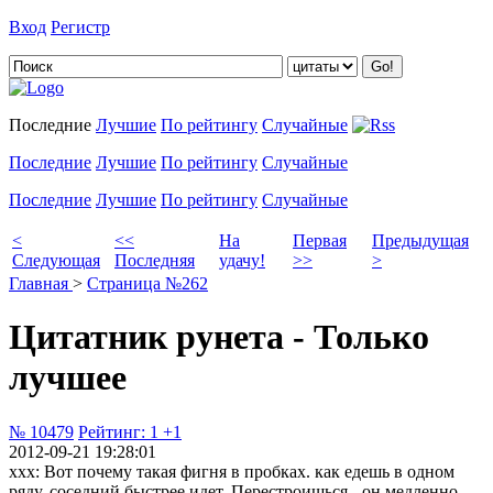
Вход
Регистр
Добавить цитату
Последние
Лучшие
По рейтингу
Случайные
Последние
Лучшие
По рейтингу
Случайные
Последние
Лучшие
По рейтингу
Случайные
<
<<
На
Первая
Предыдущая
Следующая
Последняя
удачу!
>>
>
Главная
>
Страница №262
Цитатник рунета - Только
лучшее
№ 10479
Рейтинг:
1
+1
2012-09-21 19:28:01
xxx: Вот почему такая фигня в пробках. как едешь в одном
ряду, соседний быстрее идет. Перестроишься - он медленно