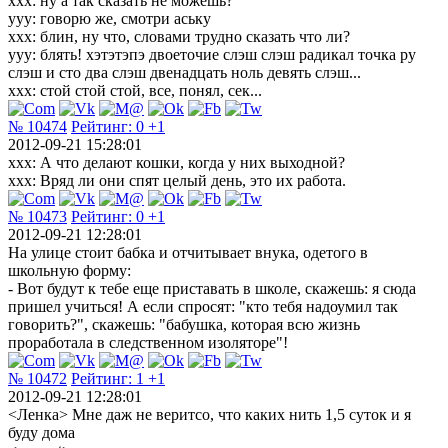
ххх: ну а так сказать не можешь?
ууу: говорю же, смотри аську
ххх: блин, ну что, словами трудно сказать что ли?
ууу: блять! хэтэтэпэ двоеточие слэш слэш радикал точка ру
слэш и сто два слэш двенадцать ноль девять слэш...
ххх: стой стой стой, все, понял, сек...
№ 10474
Рейтинг:
0
+1
2012-09-21 15:28:01
xxx: А что делают кошки, когда у них выходной?
xxx: Вряд ли они спят целый день, это их работа.
№ 10473
Рейтинг:
0
+1
2012-09-21 12:28:01
На улице стоит бабка и отчитывает внука, одетого в
школьную форму:
- Вот будут к тебе еще приставать в школе, скажешь: я сюда
пришел учиться! А если спросят: "кто тебя надоумил так
говорить?", скажешь: "бабушка, которая всю жизнь
проработала в следственном изоляторе"!
№ 10472
Рейтинг:
1
+1
2012-09-21 12:28:01
<Ленка> Мне даж не веритсо, что каких нить 1,5 суток и я
буду дома