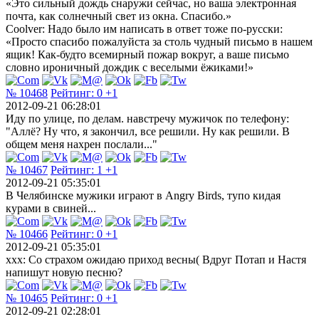
«Это сильный дождь снаружи сейчас, но ваша электронная
почта, как солнечный свет из окна. Спасибо.»
Coolver: Надо было им написать в ответ тоже по-русски:
«Просто спасибо пожалуйста за столь чудный письмо в нашем
ящик! Как-будто всемирный пожар вокруг, а ваше письмо
словно ироничный дождик с веселыми ёжиками!»
№ 10468
Рейтинг:
0
+1
2012-09-21 06:28:01
Иду по улице, по делам. навстречу мужичок по телефону:
"Аллё? Ну что, я закончил, все решили. Ну как решили. В
общем меня нахрен послали..."
№ 10467
Рейтинг:
1
+1
2012-09-21 05:35:01
В Челябинске мужики играют в Angry Birds, тупо кидая
курами в свиней...
№ 10466
Рейтинг:
0
+1
2012-09-21 05:35:01
ххх: Со страхом ожидаю приход весны( Вдруг Потап и Настя
напишут новую песню?
№ 10465
Рейтинг:
0
+1
2012-09-21 02:28:01