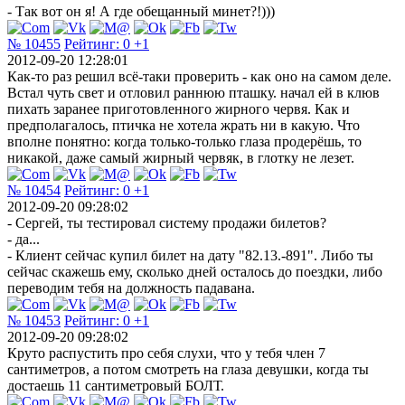
- Так вот он я! А где обещанный минет?!)))
№ 10455
Рейтинг:
0
+1
2012-09-20 12:28:01
Как-то раз решил всё-таки проверить - как оно на самом деле.
Встал чуть свет и отловил раннюю пташку. начал ей в клюв
пихать заранее приготовленного жирного червя. Как и
предполагалось, птичка не хотела жрать ни в какую. Что
вполне понятно: когда только-только глаза продерёшь, то
никакой, даже самый жирный червяк, в глотку не лезет.
№ 10454
Рейтинг:
0
+1
2012-09-20 09:28:02
- Сергей, ты тестировал систему продажи билетов?
- да...
- Клиент сейчас купил билет на дату "82.13.-891". Либо ты
сейчас скажешь ему, сколько дней осталось до поездки, либо
переводим тебя на должность падавана.
№ 10453
Рейтинг:
0
+1
2012-09-20 09:28:02
Круто распустить про себя слухи, что у тебя член 7
сантиметров, а потом смотреть на глаза девушки, когда ты
достаешь 11 сантиметровый БОЛТ.