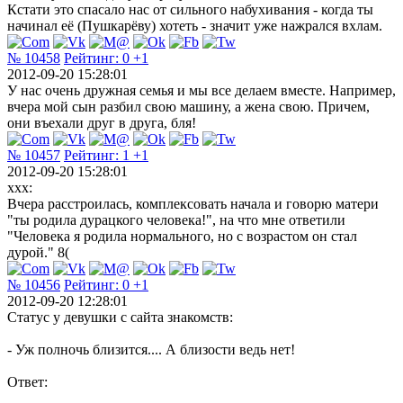
Кстати это спасало нас от сильного набухивания - когда ты
начинал её (Пушкарёву) хотеть - значит уже нажрался вхлам.
№ 10458
Рейтинг:
0
+1
2012-09-20 15:28:01
У нас очень дружная семья и мы все делаем вместе. Например,
вчера мой сын разбил свою машину, а жена свою. Причем,
они въехали друг в друга, бля!
№ 10457
Рейтинг:
1
+1
2012-09-20 15:28:01
xxx:
Вчера расстроилась, комплексовать начала и говорю матери
"ты родила дурацкого человека!", на что мне ответили
"Человека я родила нормального, но с возрастом он стал
дурой." 8(
№ 10456
Рейтинг:
0
+1
2012-09-20 12:28:01
Статус у девушки с сайта знакомств:
- Уж полночь близится.... А близости ведь нет!
Ответ: