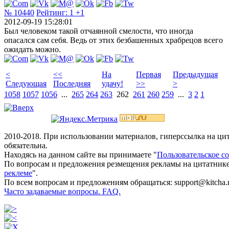
№ 10440
Рейтинг:
1
+1
2012-09-19 15:28:01
Был человеком такой отчаянной смелости, что иногда
опасался сам себя. Ведь от этих безбашенных храбрецов всего
ожидать можно.
<
<<
На
Первая
Предыдущая
Следующая
Последняя
удачу!
>>
>
1058
1057
1056
...
265
264
263
262
261
260
259
...
3
2
1
2010-2018. При использовании материалов, гиперссылка на ц
обязательна.
Находясь на данном сайте вы принимаете "
Пользовательское с
По вопросам и предложения резмещения рекламы на цитатнике
реклеме
".
По всем вопросам и предложениям обращаться: support@kitcha.
Часто задаваемые вопросы. FAQ.