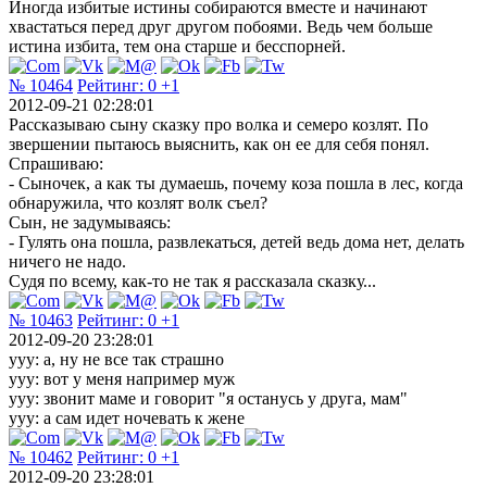
Иногда избитые истины собираются вместе и начинают
хвастаться перед друг другом побоями. Ведь чем больше
истина избита, тем она старше и бесспорней.
№ 10464
Рейтинг:
0
+1
2012-09-21 02:28:01
Рассказываю сыну сказку про волка и семеро козлят. По
звершении пытаюсь выяснить, как он ее для себя понял.
Спрашиваю:
- Сыночек, а как ты думаешь, почему коза пошла в лес, когда
обнаружила, что козлят волк съел?
Сын, не задумываясь:
- Гулять она пошла, развлекаться, детей ведь дома нет, делать
ничего не надо.
Судя по всему, как-то не так я рассказала сказку...
№ 10463
Рейтинг:
0
+1
2012-09-20 23:28:01
yyy: а, ну не все так страшно
yyy: вот у меня например муж
yyy: звонит маме и говорит "я останусь у друга, мам"
yyy: а сам идет ночевать к жене
№ 10462
Рейтинг:
0
+1
2012-09-20 23:28:01