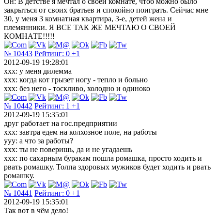
Он: В детстве я мечтал о своей комнате, чтоб можно было
закрыться от своих братьев и спокойно поиграть. Сейчас мне
30, у меня 3 комнатная квартира, 3-е, детей жена и
племянники. Я ВСЕ ТАК ЖЕ МЕЧТАЮ О СВОЕЙ
КОМНАТЕ!!!!!
№ 10443
Рейтинг:
0
+1
2012-09-19 19:28:01
xxx: у меня дилемма
xxx: когда кот грызет ногу - тепло и больно
xxx: без него - тоскливо, холодно и одиноко
№ 10442
Рейтинг:
1
+1
2012-09-19 15:35:01
друг работает на гос.предприятии
xxx: завтра едем на колхозное поле, на работы
yyy: а что за работы?
xxx: ты не поверишь, да и не угадаешь
xxx: по сахарным буракам пошла ромашка, просто ходить и
рвать ромашку. Толпа здоровых мужиков будет ходить и рвать
ромашку.
№ 10441
Рейтинг:
0
+1
2012-09-19 15:35:01
Так вот в чём дело!