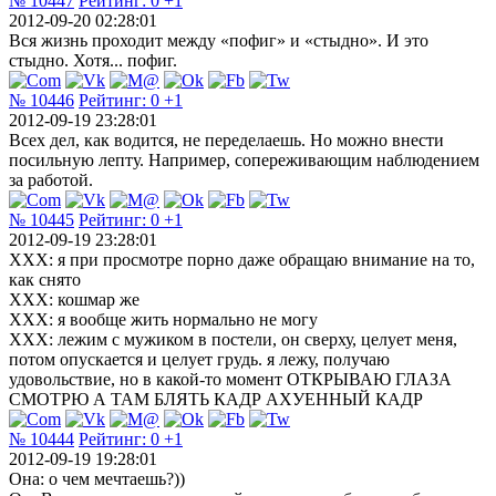
№ 10447
Рейтинг:
0
+1
2012-09-20 02:28:01
Вся жизнь проходит между «пофиг» и «стыдно». И это
стыдно. Хотя... пофиг.
№ 10446
Рейтинг:
0
+1
2012-09-19 23:28:01
Всех дел, как водится, не переделаешь. Но можно внести
посильную лепту. Например, сопереживающим наблюдением
за работой.
№ 10445
Рейтинг:
0
+1
2012-09-19 23:28:01
ХХХ: я при просмотре порно даже обращаю внимание на то,
как снято
ХХХ: кошмар же
ХХХ: я вообще жить нормально не могу
ХХХ: лежим с мужиком в постели, он сверху, целует меня,
потом опускается и целует грудь. я лежу, получаю
удовольствие, но в какой-то момент ОТКРЫВАЮ ГЛАЗА
СМОТРЮ А ТАМ БЛЯТЬ КАДР АХУЕННЫЙ КАДР
№ 10444
Рейтинг:
0
+1
2012-09-19 19:28:01
Она: о чем мечтаешь?))