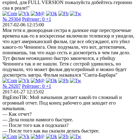
expired, для FULL VERSION пожалуйста добейтесь героиню
сна в реале!"
№ 29304
Рейтинг:
0
+1
2017-02-06 12:15:00
Моя тетя и двоюродная сестра в далекие еще перестроечные
времена как-то в воскресенье включили телевизор и увидели,
что идет американский фильм, где все обсуждают, кто убил
какого-то Ченнинга. Они подумали, что вот, детективчик,
понимаешь, так что надо сесть и досмотреть в чем там дело.
Тут фильм неожиданно быстро закончился, а убийцу
Ченнинга так и не нашли. Тетя с сестрой удивились, но
подумали, что может фильм двухсерийный и можно будет
досмотреть завтра. Фильм назывался "Санта-Барбара"
№ 29207
Рейтинг:
0
+1
2017-01-27 12:15:02
BigEmoTIK: Мой начальник делает какой-то сложный и
огромный отчет. Под конец рабочего дня заходит его
начальник.
— Как отчет?
— Дела пошли намного быстрее.
— После того как я подсказал?
— После того как вы сказали делать быстрее.