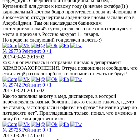
sergey_ilyin: Совершенно интернациональная беда.
Купленный для дочки к новому году (в начале октября(!) )
карнавальный костюм бодро пропутешествовал из Флориды в
Люксембург, откуда чертовы арденнские гномы заслали его в
Азербайджан. Там он наслаждался бакинским
гостеприимством 45 суток, после чего внезапно стронулся с
места и приехал в Россию аккурат 11 января.
Но вроде на следующий год должен налезть :)
№ 29773
Рейтинг:
0
+1
2017-03-24 20:15:02
xxx: а я опечаталась и отправила письмо в департамент
ЗДРАВОЗАХОРОНЕНИЯ. Оттуда позвонили и сообщили, что
если я ещё раз их оскорблю, то они мне отвечать не будут!
№ 29742
Рейтинг:
0
+1
2017-03-21 20:15:02
Как-то заполнял анкету в мед. диспансере, в которой
перечислялись разные болезни. Где-то ставлю галочку, где-то
не ставлю, застопорился и офигел на фразе “Внезапно умер до
пятидесяти лет”. Приглядевшись только, понял, что имелись в
виду болезни родственников.
№ 29725
Рейтинг:
0
+1
2017-03-20 12:15:01