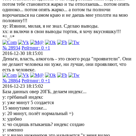
потом тебе становится жарко и ты отползаешь... потом опять
одиноко... потом опять жарко... а потом ты полночи
ворочаешься на самом краю и не даешь мне уползти на мою
половину!!!
ху: Извини, милая, я не знал. Сделаю выводы.
хх: и включи в свои выводы тортик, я хочу вкусняшку!!!
*^_^*
№ 28934
Рейтинг:
0
+1
2016-12-30 18:15:01
Деньги, власть, алкоголь - это своего рода "проявители". Они
не делают человека ни хуже, ни лучше, они проявляют, что
есть в человеке.
№ 28864
Рейтинг:
0
+1
2016-12-23 18:15:02
База данных овер 20ГБ, делаем индекс...
y: грёбаный индекс
y: уже минут 5 создается
15 минутами позже...
y: 20 минут, полёт нормальный =)
x: удобно
x: чо сидишь втыкаешь? индекс создаю
y: именно
y: у видео инженеров это называется "у меня видео