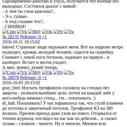
Одновременно работаю и учусь, получается что вообще без
выходных. Состоялся диалог с мамой:
- А чем ты глаза красишь?..
- Э-э, тушью.
- А под глазами что?..
- СИНЯКИ!
№ 28135
Рейтинг:
0
+1
2016-10-11 18:15:02
lalavel: Странные люди окружают меня. Вот на перроне метро
подходит, хромая, молодой человек, садится на скамейку.
Снимает с левой ноги ботинок, надевает на правую - и
наоборот. Встает и молча уходит.
А мне, значит, думай теперь.
№ 28078
Рейтинг:
0
+1
2016-10-05 20:15:02
gray_bird: Изучать трехфазную силовуху на стендах без
защиты - увлекательнейшее дело, почти на каждой лабе у
кого-нибудь начинал стенд... гм... попахивать. :)
di_halt: Попахивать? У нас взрывалось так, что столб пламени
до потолка и закопченый потолок. Трехфазное КЗ на 380
вольтах. Причем препод даже ухом не повел. Оторвался от
чтения журнала, поглядел на нас как на дебилов... и сказал
только - сломали - чините. Ну и чинили. Меняли всю