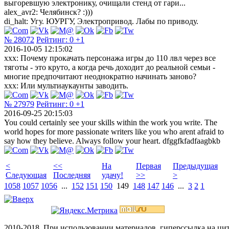
выгоревшую электронику, очищали стенд от гари...
alex_avr2: Челябинск? :)))
di_halt: Угу. ЮУРГУ, Электропривод. Лабы по приводу.
№ 28072
Рейтинг:
0
+1
2016-10-05 12:15:02
xxx: Почему прокачать персонажа игры до 110 лвл через все
тяготы - это круто, а когда речь доходит до реальной семьи -
многие предпочитают неоднократно начинать заново?
xxx: Или мультиаукаунты заводить.
№ 27979
Рейтинг:
0
+1
2016-09-25 20:15:03
You could certainly see your skills within the work you write. The
world hopes for more passionate writers like you who arent afraid to
say how they believe. Always follow your heart. dfggfkfadfaagbkb
<
<<
На
Первая
Предыдущая
Следующая
Последняя
удачу!
>>
>
1058
1057
1056
...
152
151
150
149
148
147
146
...
3
2
1
2010-2018. При использовании материалов, гиперссылка на ц