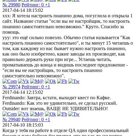
№ 29980
Рейтинг:
0
+1
2017-04-14 18:15:02
ххх: Я хотела настроить пианино дома, погуглила и открыла 1
сайт. Название статьи "если вы не настройщик, то настроить
пианино самостоятельно невозможно." Круто. Спасибо за
помощь.
yyy: это ещё сильно повезло. Обычно статья называется "Как
настроить пианино самостоятельно", и ты минут 15 читаешь о
том, как каждому из нас бывает нужно настроить пианино,
как оно было изобретено, какие заводы их производят, как
правильно держать руки при игре... Устаешь читать,
проматываешь до конца и видишь последнее предложение -
"если вы не настройщик, то настроить пианино
самостоятельно невозможно".
№ 29974
Рейтинг:
0
+1
2017-04-14 12:15:02
Ferdinando: Завтра, кстати, выходит квест по Кафке.
Ferdinando: Как это не удивительно, ее сделал русский.
Outsider: вот знаешь, ВАЩЕ НЕ УДИВИТЕЛЬНО!
№ 29940
Рейтинг:
0
+1
2017-04-10 18:15:03
Когда у тебя на работе в отделе QA один профессиональный
боксер и пара бойцов без правил, что-то как-то сцыкотно