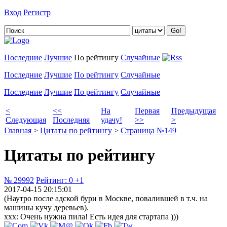
Вход
Регистр
Добавить цитату
Последние
Лучшие
По рейтингу
Случайные
Последние
Лучшие
По рейтингу
Случайные
Последние
Лучшие
По рейтингу
Случайные
<
<<
На
Первая
Предыдущая
Следующая
Последняя
удачу!
>>
>
Главная
>
Цитаты по рейтингу
>
Страница №149
Цитаты по рейтингу
№ 29992
Рейтинг:
0
+1
2017-04-15 20:15:01
(Наутро после адской бури в Москве, повалившей в т.ч. на
машины кучу деревьев).
xxx: Очень нужна пила! Есть идея для стартапа )))