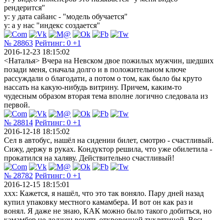
рендерится"
y: у дата сайанс - "модель обучается"
y: а у нас "индекс создается"
№ 28863
Рейтинг:
0
+1
2016-12-23 18:15:02
<Наталья> Вчера на Невском двое пожилых мужчин, шедших
позади меня, сначала долго и в положительном ключе
рассуждали о благодати, а потом о том, как было бы круто
нассать на какую-нибудь витрину. Причем, каким-то
чудесным образом вторая тема вполне логично следовала из
первой.
№ 28814
Рейтинг:
0
+1
2016-12-18 18:15:02
Сел в автобус, нашёл на сидении билет, смотрю - счастливый.
Сижу, держу в руках. Кондуктор решила, что уже обилетила -
прокатился на халяву. Действительно счастливый!
№ 28782
Рейтинг:
0
+1
2016-12-15 18:15:01
xxx: Кажется, я нашёл, что это так воняло. Пару дней назад
купил упаковку местного камамбера. И вот он как раз и
вонял. Я даже не знаю, КАК можно было такого добиться, но
камамбер не должен вонять откровенной тухлятиной. Весь