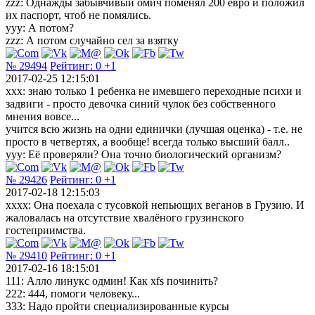
zzz: Однажды забывчивый омич поменял 200 евро и положил
их паспорт, чтоб не помялись.
yyy: А потом?
zzz: А потом случайно сел за взятку
№ 29494
Рейтинг:
0
+1
2017-02-25 12:15:01
ххх: знаю только 1 ребенка не имевшего переходные психи и
задвиги - просто девочка синий чулок без собственного
мнения вовсе...
учится всю жизнь на одни единички (лучшая оценка) - т.е. не
просто в четвертях, а вообще! всегда только высший балл..
ууу: Её проверяли? Она точно биологический организм?
№ 29426
Рейтинг:
0
+1
2017-02-18 12:15:03
xxxx: Она поехала с тусовкой непьющих веганов в Грузию. И
жаловалась на отсутствие хвалёного грузинского
гостеприимства.
№ 29410
Рейтинг:
0
+1
2017-02-16 18:15:01
111: Алло линукс одмин! Как xfs починить?
222: 444, помоги человеку...
333: Надо пройти специализированные курсы