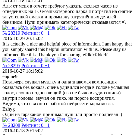
2016-11-18 14:15:01
Аль: от меня в отчете требуют указать, сколько часов из
отведенных на ТО компьютерного парка я потратил на снятие
загустевшей смазки и промывку загрязнённых деталей
бензином. Нули принимать категорически отказываются =\
№ 28319
Рейтинг:
0
+1
2016-10-29 20:15:02
It is actually a nice and helpful piece of information. I am happy that
you simply shared this helpful information with us. Please stay us
informed like this. Thank you for sharing. efdkfcfddddf
№ 28295
Рейтинг:
0
+1
2016-10-27 18:15:02
engine9
Позавчера слушал музыку и одна знакомая композиция
оказалась без вокала, очень удивился когда в голове услышал
голос, словно подпевающий (его не было в аудиозаписи)
внутри головы, звучал он тихо, на пороге восприятия.
Видимо, это связано с работой нейросети коры мозга.
Ezhyg
Один из тараканов принимал душ или просто подпевал :)
№ 28208
Рейтинг:
0
+1
2016-10-18 20:15:02