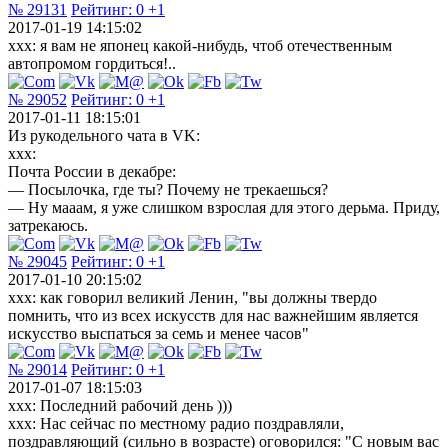
№ 29131
Рейтинг:
0
+1
2017-01-19 14:15:02
xxx: я вам не японец какой-нибудь, чтоб отечественным
автопромом гордиться!..
№ 29052
Рейтинг:
0
+1
2017-01-11 18:15:01
Из рукодельного чата в VK:
xxx:
Почта России в декабре:
— Посылочка, где ты? Почему не трекаешься?
— Ну мааам, я уже слишком взрослая для этого дерьма. Приду,
затрекаюсь.
№ 29045
Рейтинг:
0
+1
2017-01-10 20:15:02
xxx: как говорил великий Ленин, "вы должны твердо
помнить, что из всех искусств для нас важнейшим является
искусство выспаться за семь и менее часов"
№ 29014
Рейтинг:
0
+1
2017-01-07 18:15:03
xxx: Последний рабочий день )))
xxx: Нас сейчас по местному радио поздравляли,
поздравляющий (сильно в возрасте) оговорился: "С новым вас