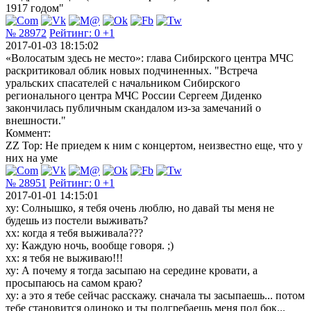
1917 годом"
№ 28972
Рейтинг:
0
+1
2017-01-03 18:15:02
«Волосатым здесь не место»: глава Сибирского центра МЧС
раскритиковал облик новых подчиненных. "Встреча
уральских спасателей с начальником Сибирского
регионального центра МЧС России Сергеем Диденко
закончилась публичным скандалом из-за замечаний о
внешности."
Коммент:
ZZ Top: Не приедем к ним с концертом, неизвестно еще, что у
них на уме
№ 28951
Рейтинг:
0
+1
2017-01-01 14:15:01
ху: Солнышко, я тебя очень люблю, но давай ты меня не
будешь из постели выживать?
xx: когда я тебя выживала???
ху: Каждую ночь, вообще говоря. ;)
хх: я тебя не выживаю!!!
ху: А почему я тогда засыпаю на середине кровати, а
просыпаюсь на самом краю?
ху: а это я тебе сейчас расскажу. сначала ты засыпаешь... потом
тебе становится одиноко и ты подгребаешь меня под бок...