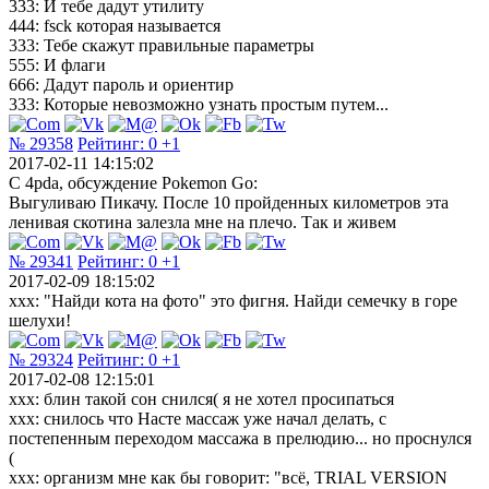
333: И тебе дадут утилиту
444: fsck которая называется
333: Тебе скажут правильные параметры
555: И флаги
666: Дадут пароль и ориентир
333: Которые невозможно узнать простым путем...
№ 29358
Рейтинг:
0
+1
2017-02-11 14:15:02
С 4pda, обсуждение Pokemon Go:
Выгуливаю Пикачу. После 10 пройденных километров эта
ленивая скотина залезла мне на плечо. Так и живем
№ 29341
Рейтинг:
0
+1
2017-02-09 18:15:02
xxx: "Найди кота на фото" это фигня. Найди семечку в горе
шелухи!
№ 29324
Рейтинг:
0
+1
2017-02-08 12:15:01
xxx: блин такой сон снился( я не хотел просипаться
ххх: снилось что Насте массаж уже начал делать, с
постепенным переходом массажа в прелюдию... но проснулся
(
ххх: организм мне как бы говорит: "всё, TRIAL VERSION