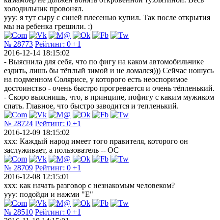
холодильник провонял.
yyy: я тут сыру с синей плесенью купил. Так после открытия
мы на ребенка грешили. :)
№ 28773
Рейтинг:
0
+1
2016-12-14 18:15:02
- Выяснила для себя, что по фигу на каком автомобильчике
ездить, лишь бы тёплый зимой и не ломался))) Сейчас ношусь
на подменном Солярисе, у которого есть неоспоримое
достоинство - очень быстро прогревается и очень тёпленький.
- Скоро выяснишь, что, в принципе, пофигу с каким мужиком
спать. Главное, что быстро заводится и тепленький.
№ 28724
Рейтинг:
0
+1
2016-12-09 18:15:02
xxx: Каждый народ имеет того правителя, которого он
заслуживает, а пользователь -- ОС
№ 28709
Рейтинг:
0
+1
2016-12-08 12:15:01
xxx: как начать разговор с незнакомым человеком?
yyy: подойди и нажми "Е"
№ 28510
Рейтинг:
0
+1