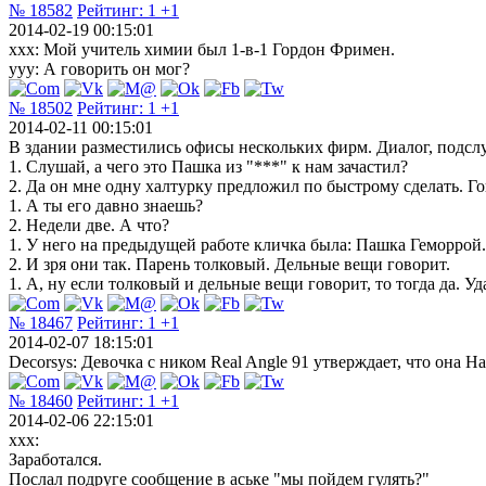
№ 18582
Рейтинг:
1
+1
2014-02-19 00:15:01
xxx: Мой учитель химии был 1-в-1 Гордон Фримен.
yyy: А говорить он мог?
№ 18502
Рейтинг:
1
+1
2014-02-11 00:15:01
В здании разместились офисы нескольких фирм. Диалог, подсл
1. Слушай, а чего это Пашка из "***" к нам зачастил?
2. Да он мне одну халтурку предложил по быстрому сделать. Г
1. А ты его давно знаешь?
2. Недели две. А что?
1. У него на предыдущей работе кличка была: Пашка Геморрой
2. И зря они так. Парень толковый. Дельные вещи говорит.
1. А, ну если толковый и дельные вещи говорит, то тогда да. Уд
№ 18467
Рейтинг:
1
+1
2014-02-07 18:15:01
Decorsys: Девочка с ником Real Angle 91 утверждает, что она Н
№ 18460
Рейтинг:
1
+1
2014-02-06 22:15:01
xxx:
Заработался.
Послал подруге сообщение в аське "мы пойдем гулять?"