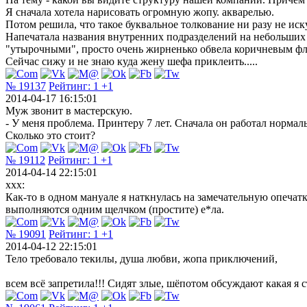
Я сначала хотела нарисовать огромную жопу. акварелью.
Потом решила, что такое буквальное толкование ни разу не иск
Напечатала названия внутренних подразделений на небольших 
"утырочными", просто очень жирненько обвела коричневым фло
Сейчас сижу и не знаю куда жену шефа приклеить.....
№ 19137
Рейтинг:
1
+1
2014-04-17 16:15:01
Муж звонит в мастерскую.
- У меня проблема. Принтеру 7 лет. Сначала он работал норма
Сколько это стоит?
№ 19112
Рейтинг:
1
+1
2014-04-14 22:15:01
xxx:
Как-то в одном мануале я наткнулась на замечательную опечатк
выполняются одним щелчком (простите) е*ла.
№ 19091
Рейтинг:
1
+1
2014-04-12 22:15:01
Тело требовало текилы, душа любви, жопа приключений,
всем всё запретила!!! Сидят злые, шёпотом обсуждают какая я с