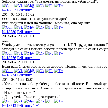
SetColor: Сказал бы "товаровет, ни подбигай, узбагойся!".
№ 18812
Рейтинг:
1
+1
2014-03-15 18:15:02
xxx: как подкатить к девушке-технарю?
yyy: подкати к ней на машине Тьюринга, она оценит
№ 18780
Рейтинг:
1
+1
2014-03-12 16:15:01
xxx:
Чтобы уменьшить текучку и увеличить КПД труда, начальник IT 
заходит на сайты поиска работы перенаправлять на сайты соцс
№ 18776
Рейтинг:
1
+1
2014-03-12 00:15:01
Если ваш бизнес развивается хорошо. Полиция, чиновники вас н
№ 18774
Рейтинг:
1
+1
2014-03-11 22:15:01
- Устроился на работу. Обещали бесплатный кофе. В первый ден
сахар. Сижу, пью кофе. Смотрю по сторонам - все точат конфеты.
- И кончилась вода?
- Да ну тебя! Тоже мне, экстрасенс!
№ 18743
Рейтинг:
1
+1