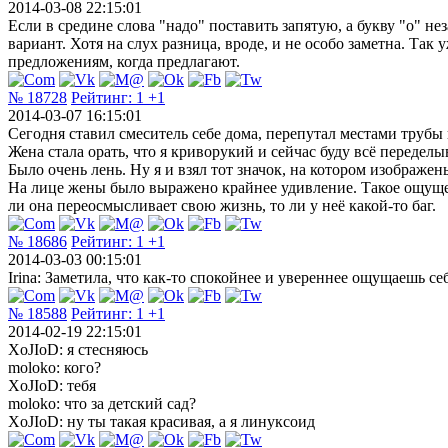
2014-03-08 22:15:01
Если в средине слова "надо" поставить запятую, а букву "о" н
вариант. Хотя на слух разница, вроде, и не особо заметна. Та
предложениям, когда предлагают.
№ 18728
Рейтинг:
1
+1
2014-03-07 16:15:01
Сегодня ставил смеситель себе дома, перепутал местами трубы 
Жена стала орать, что я криворукий и сейчас буду всё переделы
Было очень лень. Ну я и взял тот значок, на котором изображе
На лице жены было выражено крайнее удивление. Такое ощущение
ли она переосмысливает свою жизнь, то ли у неё какой-то баг.
№ 18686
Рейтинг:
1
+1
2014-03-03 00:15:01
Irina: Заметила, что как-то спокойнее и увереннее ощущаешь себ
№ 18588
Рейтинг:
1
+1
2014-02-19 22:15:01
XoJIoD: я стесняюсь
moloko: кого?
XoJIoD: тебя
moloko: что за детский сад?
XoJIoD: ну ты такая красивая, а я линуксоид