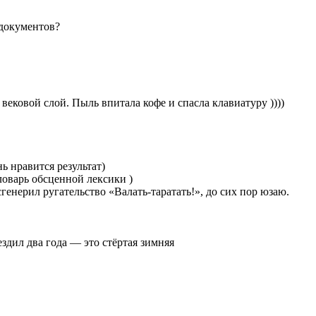
 документов?
 вековой слой. Пыль впитала кофе и спасла клавиатуру ))))
ь нравится результат)
словарь обсценной лексики )
генерил ругательство «Валать-таратать!», до сих пор юзаю.
ездил два года — это стёртая зимняя