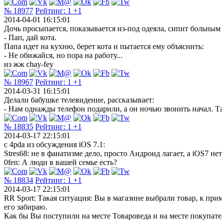
№ 18977
Рейтинг:
1
+1
2014-04-01 16:15:01
Дочь просыпается, показывается из-под одеяла, сипит больным
- Пап, дай кота.
Папа идет на кухню, берет кота и пытается ему объяснить:
- Не обижайся, но пора на работу...
из жж chay-fey
№ 18967
Рейтинг:
1
+1
2014-03-31 16:15:01
Делали бабушке телевидение, рассказывает:
- Нам однажды телефон подарили, а он ночью звонить начал. Та
№ 18835
Рейтинг:
1
+1
2014-03-17 22:15:01
c 4pda из обсуждения iOS 7.1:
Stres68: не в фанатизме дело, просто Андроид лагает, а iOS7 не
0fen: А люди в вашей семье есть?
№ 18834
Рейтинг:
1
+1
2014-03-17 22:15:01
RR Sport: Такая ситуация: Вы в магазине выбрали товар, к прим
его забираю.
Как бы Вы поступили на месте Товароведа и на месте покупате