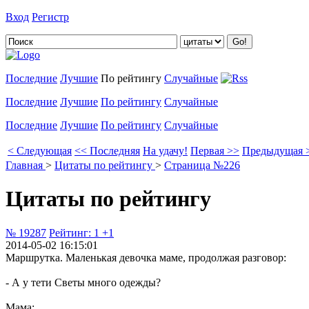
Вход
Регистр
Добавить цитату
Последние
Лучшие
По рейтингу
Случайные
Последние
Лучшие
По рейтингу
Случайные
Последние
Лучшие
По рейтингу
Случайные
< Следующая
<< Последняя
На удачу!
Первая >>
Предыдущая 
Главная
>
Цитаты по рейтингу
>
Страница №226
Цитаты по рейтингу
№ 19287
Рейтинг:
1
+1
2014-05-02 16:15:01
Маршрутка. Маленькая девочка маме, продолжая разговор:
- А у тети Светы много одежды?
Мама: