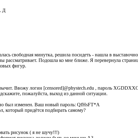
. Д
алась свободная минутка, решила посидеть - нашла в выставочном
ы рассматривает. Подошла ко мне ближе. Я перевернула страницу 
ковых фигур.
фурычит. Ввожу логин [censored]@phystech.edu , пароль XGDDXXOg
Подскажите, пожалуйста, выход из данной ситуации.
авно был изменен. Ваш новый пароль: QfHsFT*A
вол, который придётся подбирать самому?
вать рисунок ( я не шучу!!!)
 формат рисунка должен быть не меньше А3.