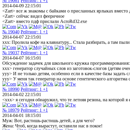
№ 19061
Рейтинг:
1
+1
2014-04-09 22:15:01
<Zart> все ж знакомы с байками о присланных ярлыках вместо
<Zart> сейчас видел фееричное
<Zart> вместо пдф прислали AcroRd32.exe
№ 19040
Рейтинг:
1
+1
2014-04-07 22:15:01
xxx: Пролила кофе на клавиатуру... Стала разбирать, а там пыли
№ 19037
Рейтинг:
1
+1
2014-04-07 16:15:01
Обсуждение задачек для школьного кружка программирования:
xxx> генератор случайных слов из заготовок-слогов (детям очен
yyy> И не только детям, особенно если в качестве базы задать 
yyy> У меня так генератор на основе генетического алгоритма с
№ 18990
Рейтинг:
1
+1
2014-04-02 22:15:01
<xxx> я сегодня обнаружил, что те летняя резина, на которой я 
№ 18979
Рейтинг:
1
+1
2014-04-01 18:15:01
Муж: Вот, растишь-растишь детей, а для чего?
Жена: Чтоб, когда вырастут, оставили нас в покое!