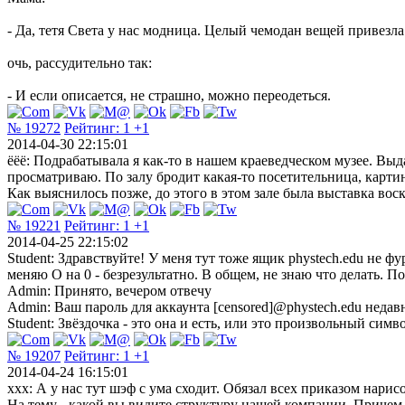
- Да, тетя Света у нас модница. Целый чемодан вещей привезла
очь, рассудительно так:
- И если описается, не страшно, можно переодеться.
№ 19272
Рейтинг:
1
+1
2014-04-30 22:15:01
ёёё: Подрабатывала я как-то в нашем краеведческом музее. Выд
просматриваю. По залу бродит какая-то посетительница, картин
Как выяснилось позже, до этого в этом зале была выставка вос
№ 19221
Рейтинг:
1
+1
2014-04-25 22:15:02
Student: Здравствуйте! У меня тут тоже ящик phystech.edu не 
меняю O на 0 - безрезультатно. В общем, не знаю что делать. 
Admin: Принято, вечером отвечу
Admin: Ваш пароль для аккаунта [censored]@phystech.edu нед
Student: Звёздочка - это она и есть, или это произвольный сим
№ 19207
Рейтинг:
1
+1
2014-04-24 16:15:01
ххх: А у нас тут шэф с ума сходит. Обязал всех приказом нарисо
На тему - какой вы видите структуру нашей компании. Причем