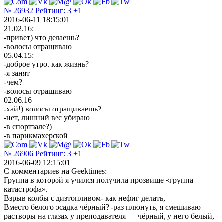
№ 26932
Рейтинг:
3
+1
2016-06-11 18:15:01
21.02.16:
-привет) что делаешь?
-волосы отращиваю
05.04.15:
-доброе утро. как жизнь?
-я занят
-чем?
-волосы отращиваю
02.06.16
-хай!) волосы отращиваешь?
-нет, лишний вес убираю
-в спортзале?)
-в парикмахерской
№ 26906
Рейтинг:
3
+1
2016-06-09 12:15:01
С комментариев на Geektimes:
Группа в которой я учился получила прозвище «группа
катастрофа».
Взрыв колбы с дизтопливом- как нефиг делать,
Вместо белого осадка чёрный? -раз плюнуть, я смешиваю
растворы на глазах у преподавателя — чёрный, у него белый,