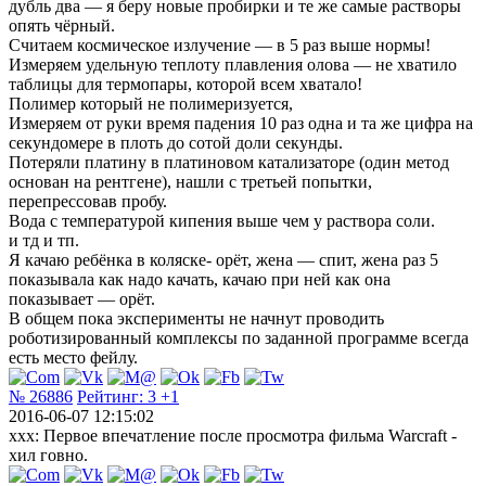
дубль два — я беру новые пробирки и те же самые растворы
опять чёрный.
Считаем космическое излучение — в 5 раз выше нормы!
Измеряем удельную теплоту плавления олова — не хватило
таблицы для термопары, которой всем хватало!
Полимер который не полимеризуется,
Измеряем от руки время падения 10 раз одна и та же цифра на
секундомере в плоть до сотой доли секунды.
Потеряли платину в платиновом катализаторе (один метод
основан на рентгене), нашли с третьей попытки,
перепрессовав пробу.
Вода с температурой кипения выше чем у раствора соли.
и тд и тп.
Я качаю ребёнка в коляске- орёт, жена — спит, жена раз 5
показывала как надо качать, качаю при ней как она
показывает — орёт.
В общем пока эксперименты не начнут проводить
роботизированный комплексы по заданной программе всегда
есть место фейлу.
№ 26886
Рейтинг:
3
+1
2016-06-07 12:15:02
xxx: Первое впечатление после просмотра фильма Warcraft -
хил говно.