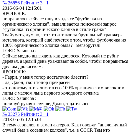
№ 26856
Рейтинг:
3
+1
2016-06-04 12:15:01
ЯРОПОЛК:
понравилось сейчас: ищу в яндексе "футболка из
органического хлопка", вываливается поисковой запрос
"футболка из органического хлопка в стиле гранж".
Твайумать, думаю, это что ж такое за брутальный гранжер-
металлюга, который ещё печётся о том, чтобы футболочка из
100% органического хлопка была? - мегабрутал!
LORD Sarancha :
Сейчас модно выглядеть как дровосек. Который не рубит
деревья, а целый день ухаживает за собой, чтобы понравиться
другим дровосекам.
ЯРОПОЛК:
- Гарри, у меня топор достаточно блестит?
- да, Джон, твой топор прекрасен
- это потому что я чистил его 100% органическим волокном
липы с маслом льна первого холодного отжима
LORD Sarancha :
полируй рукоять лучше, Джон, тщательнее
№ 33275
Рейтинг:
3
+1
2018-05-05 12:15:01
В тему сериалов и замен актеров. Как говорят, "аналогичный
случай был в соседнем колхозе", т.е. в СССР. Тем кто