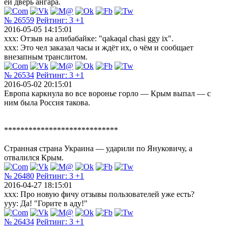
ей дверь ангара.
№ 26559
Рейтинг:
3
+1
2016-05-05 14:15:01
xxx: Отзыв на алибабайке: "qakaqal chasi ggy ix".
xxx: Это чел заказал часы и ждёт их, о чём и сообщает
внезапным транслитом.
№ 26534
Рейтинг:
3
+1
2016-05-02 20:15:01
Европа каркнула во все воронье горло — Крым выпал — с
ним была Россия такова.
****************************
Странная страна Украина — ударили по Януковичу, а
отвалился Крым.
№ 26480
Рейтинг:
3
+1
2016-04-27 18:15:01
xxx: Про новую фичу отзывы пользователей уже есть?
yyy: Да! "Горите в аду!"
№ 26434
Рейтинг:
3
+1