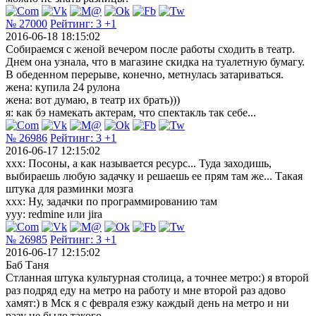
№ 27000
Рейтинг:
3
+1
2016-06-18 18:15:02
Собираемся с женой вечером после работы сходить в театр.
Днем она узнала, что в магазине скидка на туалетную бумагу.
В обеденном перерыве, конечно, метнулась затариваться.
жена: купила 24 рулона
жена: вот думаю, в театр их брать)))
я: как бэ намекать актерам, что спектакль так себе...
№ 26986
Рейтинг:
3
+1
2016-06-17 12:15:02
xxx: Посоны, а как называется ресурс... Туда заходишь,
выбираешь любую задачку и решаешь ее прям там же... Такая
штука для разминки мозга
xxx: Ну, задачки по программированию там
yyy: redmine или jira
№ 26985
Рейтинг:
3
+1
2016-06-17 12:15:02
Баб Таня
Стланная штука культурная столица, а точнее метро:) я второй
раз подряд еду на метро на работу и мне второй раз адово
хамят:) в Мск я с февраля езжу каждый день на метро и ни
разу не было такого