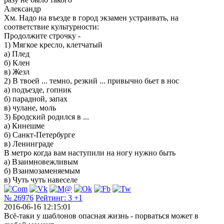
Александр
Хм. Надо на въезде в город экзамен устраивать, на
соответствие культурности:
Продолжите строчку -
1) Мягкое кресло, клетчатый
а) Плед
б) Клен
в) Жезл
2) В твоей ... темно, резкий ... привычно бьет в нос
а) подъезде, гопник
б) парадной, запах
в) чулане, моль
3) Бродский родился в ...
а) Кинешме
б) Санкт-Петербурге
в) Ленинграде
В метро когда вам наступили на ногу нужно быть
а) Взаимновежливым
б) Взаимозаменяемым
в) Чуть чуть навеселе
№ 26976
Рейтинг:
3
+1
2016-06-16 12:15:01
Всё-таки у шаблонов опасная жизнь - порваться может в