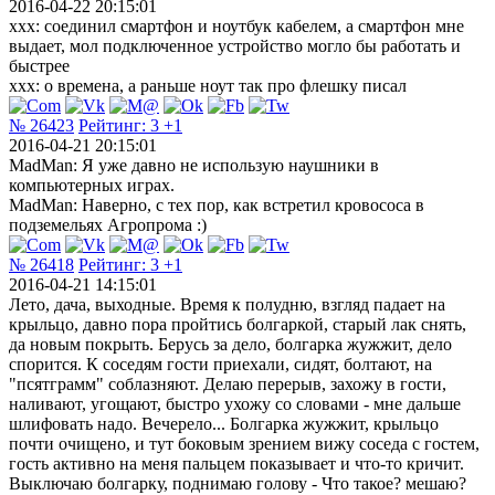
2016-04-22 20:15:01
xxx: соединил смартфон и ноутбук кабелем, а смартфон мне
выдает, мол подключенное устройство могло бы работать и
быстрее
xxx: о времена, а раньше ноут так про флешку писал
№ 26423
Рейтинг:
3
+1
2016-04-21 20:15:01
MadMan: Я уже давно не использую наушники в
компьютерных играх.
MadMan: Наверно, с тех пор, как встретил кровососа в
подземельях Агропрома :)
№ 26418
Рейтинг:
3
+1
2016-04-21 14:15:01
Лето, дача, выходные. Время к полудню, взгляд падает на
крыльцо, давно пора пройтись болгаркой, старый лак снять,
да новым покрыть. Берусь за дело, болгарка жужжит, дело
спорится. К соседям гости приехали, сидят, болтают, на
"псятграмм" соблазняют. Делаю перерыв, захожу в гости,
наливают, угощают, быстро ухожу со словами - мне дальше
шлифовать надо. Вечерело... Болгарка жужжит, крыльцо
почти очищено, и тут боковым зрением вижу соседа с гостем,
гость активно на меня пальцем показывает и что-то кричит.
Выключаю болгарку, поднимаю голову - Что такое? мешаю?