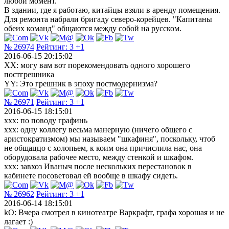
любой момент.
В здании, где я работаю, китайцы взяли в аренду помещения.
Для ремонта набрали бригаду северо-корейцев. "Капитаны
обеих команд" общаются между собой на русском.
№ 26974
Рейтинг:
3
+1
2016-06-15 20:15:02
XX: могу вам вот порекомендовать одного хорошего
постгрешника
YY: Это грешник в эпоху постмодернизма?
№ 26971
Рейтинг:
3
+1
2016-06-15 18:15:01
xxx: по поводу графинь
xxx: одну коллегу весьма манерную (ничего общего с
аристократизмом) мы называем "шкафиня", поскольку, чтоб
не общаццо с холопьем, к коим она причислила нас, она
оборудовала рабочее место, между стенкой и шкафом.
xxx: завхоз Иваныч после нескольких перестановок в
кабинете посоветовал ей вообще в шкафу сидеть.
№ 26962
Рейтинг:
3
+1
2016-06-14 18:15:01
kO: Вчера смотрел в кинотеатре Варкрафт, графа хорошая и не
лагает :)