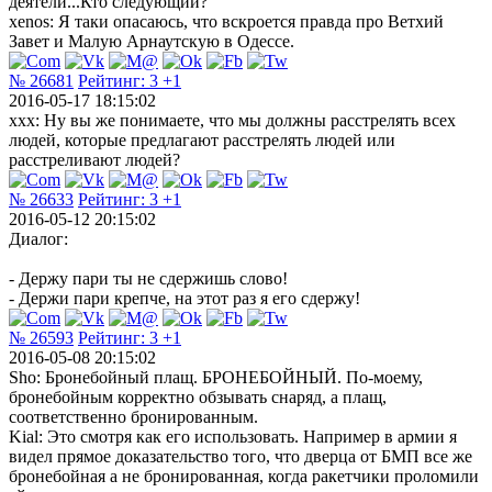
деятели...Кто следующий?
xenos: Я таки опасаюсь, что вскроется правда про Ветхий
Завет и Малую Арнаутскую в Одессе.
№ 26681
Рейтинг:
3
+1
2016-05-17 18:15:02
xxx: Ну вы же понимаете, что мы должны расстрелять всех
людей, которые предлагают расстрелять людей или
расстреливают людей?
№ 26633
Рейтинг:
3
+1
2016-05-12 20:15:02
Диалог:
- Держу пари ты не сдержишь слово!
- Держи пари крепче, на этот раз я его сдержу!
№ 26593
Рейтинг:
3
+1
2016-05-08 20:15:02
Sho: Бронебойный плащ. БРОНЕБОЙНЫЙ. По-моему,
бронебойным корректно обзывать снаряд, а плащ,
соответственно бронированным.
Kial: Это смотря как его использовать. Например в армии я
видел прямое доказательство того, что дверца от БМП все же
бронебойная а не бронированная, когда ракетчики проломили