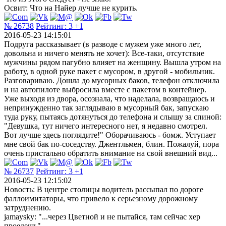
Освит: Что на Найер лучше не курить.
№ 26738
Рейтинг:
3
+1
2016-05-23 14:15:01
Подруга рассказывает (в разводе с мужем уже много лет,
довольна и ничего менять не хочет): Все-таки, отсутствие
мужчины рядом пагубно влияет на женщину. Вышла утром на
работу, в одной руке пакет с мусором, в другой - мобильник.
Разговариваю. Дошла до мусорных баков, телефон отключила
и на автопилоте выбросила вместе с пакетом в контейнер.
Уже выходя из двора, осознала, что наделала, возвращаюсь и
непринужденно так заглядываю в мусорный бак, запускаю
туда руку, пытаясь дотянуться до телефона и слышу за спиной:
"Девушка, тут ничего интересного нет, я недавно смотрел.
Вот лучше здесь поглядите!" Оборачиваюсь - бомж. Уступает
мне свой бак по-соседству. Джентльмен, блин. Пожалуй, пора
очень пристально обратить внимание на свой внешний вид...
№ 26737
Рейтинг:
3
+1
2016-05-23 12:15:02
Новость: В центре столицы водитель рассыпал по дороге
фаллоимитаторы, что привело к серьезному дорожному
затруднению.
jamaysky: "...через Цветной и не пытайся, там сейчас хер
проедешь"