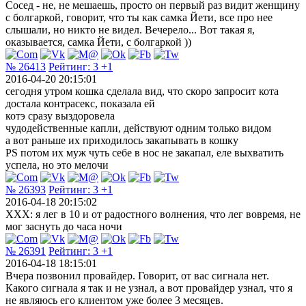
Сосед - не, не мешаешь, просто он первый раз видит женщину
с болгаркой, говорит, что ты как самка Йети, все про нее
слышали, но никто не видел. Вечерело... Вот такая я,
оказывается, самка Йети, с болгаркой ))
№ 26413
Рейтинг:
3
+1
2016-04-20 20:15:01
сегодня утром кошка сделала вид, что скоро запросит кота
достала контрасекс, показала ей
котэ сразу выздоровела
чудодейственные капли, действуют одним только видом
а вот раньше их приходилось закапывать в кошку
PS потом их муж чуть себе в нос не закапал, еле выхватить
успела, но это мелочи
№ 26393
Рейтинг:
3
+1
2016-04-18 20:15:02
XXX: я лег в 10 и от радостного волнения, что лег вовремя, не
мог заснуть до часа ночи
№ 26391
Рейтинг:
3
+1
2016-04-18 18:15:01
Вчера позвонил провайдер. Говорит, от вас сигнала нет.
Какого сигнала я так и не узнал, а вот провайдер узнал, что я
не являюсь его клиентом уже более 3 месяцев.