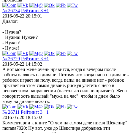
№ 26734
Рейтинг:
3
+1
2016-05-22 20:15:01
Диалог:
- Нужна?
- Нужна! Нужен?
- Нужен!
- Ну же!
№ 26729
Рейтинг:
3
+1
2016-05-22 14:15:02
А вот моей жене очень нравится, когда я вечером после
работы валяюсь на диване. Потому что когда папа на диване -
ребенок играет на полу, когда папы на диване нет - ребенок
прыгает на этом самом диване, рискуя улететь с него в
неизвестном направлении (настолько сильно прыгает). Жена
говорит: хоть вызывай "мужа на час", чтобы и днем было
кому на диване лежать.
№ 26711
Рейтинг:
3
+1
2016-05-20 18:15:02
Комментарии к книге "О чем на самом деле писал Шекспир"
morana7020: Ну вот, уже до Шекспира добрались эти