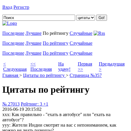
Вход
Регистр
Добавить цитату
Последние
Лучшие
По рейтингу
Случайные
Последние
Лучшие
По рейтингу
Случайные
Последние
Лучшие
По рейтингу
Случайные
<
<<
На
Первая
Предыдущая
Следующая
Последняя
удачу!
>>
>
Главная
>
Цитаты по рейтингу
>
Страница №357
Цитаты по рейтингу
№ 27013
Рейтинг:
3
+1
2016-06-19 20:15:02
xxx: Как правильно - "ехать в автобусе" или "ехать на
автобусе"?
yyy: Жители Индии смотрят на вас с непониманием, как
можно не знать разницы?