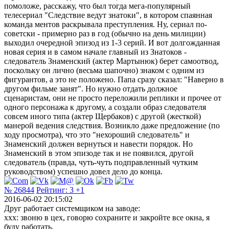
помоложе, расскажу, что был тогда мега-популярный
телесериал "Следствие ведут знатоки", в котором спаянная
команда ментов раскрывала преступления. Ну, сериал по-
советски - примерно раз в год (обычно на день милиции)
выходил очередной эпизод из 1-3 серий. И вот долгожданная
новая серия и в самом начале главный из Знатоков -
следователь Знаменский (актер Мартынюк) берет самоотвод,
поскольку он лично (весьма шапочно) знаком с одним из
фигурантов, а это не положено. Папа сразу сказал: "Наверно в
другом фильме занят". Но нужно отдать должное
сценаристам, они не просто переложили реплики и прочее от
одного персонажа к другому, а создали образ следователя
совсем иного типа (актер Щербаков) с другой (жесткой)
манерой ведения следствия. Возникло даже предложение (по
ходу просмотра), что это "нехороший следователь" и
Знаменский должен вернуться и навести порядок. Но
Знаменский в этом эпизоде так и не появился, другой
следователь (правда, чуть-чуть подправленный чутким
руководством) успешно довел дело до конца.
№ 26844
Рейтинг:
3
+1
2016-06-02 20:15:02
Друг работает системщиком на заводе:
xxx: звоню в цех, говорю сохраните и закройте все окна, я
буду работать.