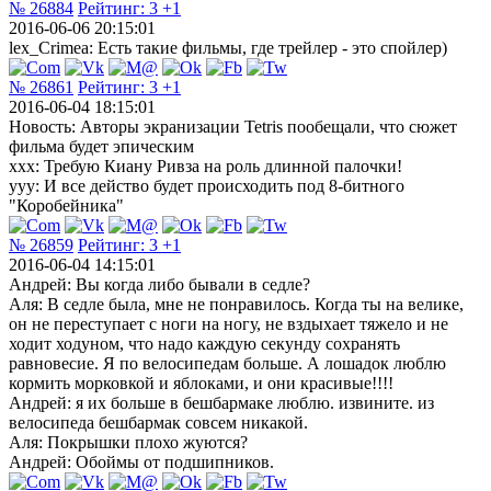
№ 26884
Рейтинг:
3
+1
2016-06-06 20:15:01
lex_Crimea: Есть такие фильмы, где трейлер - это спойлер)
№ 26861
Рейтинг:
3
+1
2016-06-04 18:15:01
Новость: Авторы экранизации Tetris пообещали, что сюжет
фильма будет эпическим
xxx: Требую Киану Ривза на роль длинной палочки!
yyy: И все действо будет происходить под 8-битного
"Коробейника"
№ 26859
Рейтинг:
3
+1
2016-06-04 14:15:01
Андрей: Вы когда либо бывали в седле?
Аля: В седле была, мне не понравилось. Когда ты на велике,
он не переступает с ноги на ногу, не вздыхает тяжело и не
ходит ходуном, что надо каждую секунду сохранять
равновесие. Я по велосипедам больше. А лошадок люблю
кормить морковкой и яблоками, и они красивые!!!!
Андрей: я их больше в бешбармаке люблю. извините. из
велосипеда бешбармак совсем никакой.
Аля: Покрышки плохо жуются?
Андрей: Обоймы от подшипников.