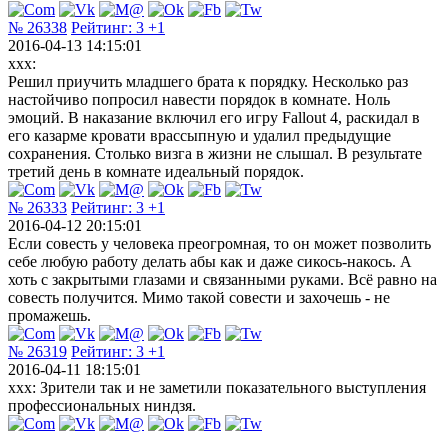
№ 26338
Рейтинг:
3
+1
2016-04-13 14:15:01
xxx:
Решил приучить младшего брата к порядку. Несколько раз
настойчиво попросил навести порядок в комнате. Ноль
эмоций. В наказание включил его игру Fallout 4, раскидал в
его казарме кровати врассыпную и удалил предыдущие
сохранения. Столько визга в жизни не слышал. В результате
третий день в комнате идеальный порядок.
№ 26333
Рейтинг:
3
+1
2016-04-12 20:15:01
Если совесть у человека преогромная, то он может позволить
себе любую работу делать абы как и даже сикось-накось. А
хоть с закрытыми глазами и связанными руками. Всё равно на
совесть получится. Мимо такой совести и захочешь - не
промажешь.
№ 26319
Рейтинг:
3
+1
2016-04-11 18:15:01
xxx: Зрители так и не заметили показательного выступления
профессиональных ниндзя.