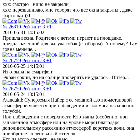
xxx: cмотрю - ничо не закрыли
xxx: перезваниваю, мне говорят что все окна закрыты , даже
форточки ))0
№ 26819
Рейтинг:
3
+1
2016-05-31 14:15:02
Пришла весна. Родители с детьми играют на площадке,
предназначенной для выгула собак (с забором). А почему? Там
говна меньше...
№ 26759
Рейтинг:
3
+1
2016-05-25 14:15:01
Из отзыва на смартфон:
Экран яркий, но на солнце проверить не удалось - Питер...
№ 26750
Рейтинг:
3
+1
2016-05-24 18:15:01
Atandakil: Суперземля Найер с ее мощной азотно-метановой
атмосферой является при наблюдении из космоса насыщенно
голубой.
При наблюдении с поверхности Кэртианы (особенно, при
запыленной атмосфере или на уровне моря) благодаря
дополнительному рассеянию атмосферой коротких волн, она
приобретает зеленоватый оттенок.
Что из этого следует - не знаю.