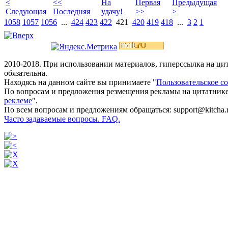
<
<<
На
Первая
Предыдущая
Следующая
Последняя
удачу!
>>
>
1058
1057
1056
...
424
423
422
421
420
419
418
...
3
2
1
2010-2018. При использовании материалов, гиперссылка на ц
обязательна.
Находясь на данном сайте вы принимаете "
Пользовательское с
По вопросам и предложения резмещения рекламы на цитатнике
реклеме
".
По всем вопросам и предложениям обращаться: support@kitcha.
Часто задаваемые вопросы. FAQ.