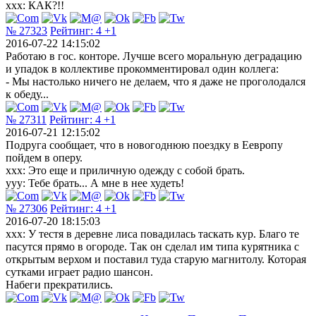
xxx: КАК?!!
№ 27323
Рейтинг:
4
+1
2016-07-22 14:15:02
Работаю в гос. конторе. Лучше всего моральную деградацию
и упадок в коллективе прокомментировал один коллега:
- Мы настолько ничего не делаем, что я даже не проголодался
к обеду...
№ 27311
Рейтинг:
4
+1
2016-07-21 12:15:02
Подруга сообщает, что в новогоднюю поездку в Еевропу
пойдем в оперу.
ххх: Это еще и приличную одежду с собой брать.
ууу: Тебе брать... А мне в нее худеть!
№ 27306
Рейтинг:
4
+1
2016-07-20 18:15:03
xxx: У тестя в деревне лиса повадилась таскать кур. Благо те
пасутся прямо в огороде. Так он сделал им типа курятника с
открытым верхом и поставил туда старую магнитолу. Которая
сутками играет радио шансон.
Набеги прекратились.