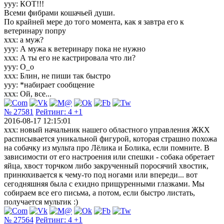
yyy: КОТ!!!
Всеми фибрами кошачьей души.
По крайней мере до того момента, как я завтра его к
ветеринару попру
ххх: а муж?
yyy: А мужа к ветеринару пока не нужно
ххх: А ты его не кастрировала что ли?
yyy: О_о
ххх: Блин, не пиши так быстро
yyy: *набирает сообщение
ххх: Ой, все...
№ 27581
Рейтинг:
4
+1
2016-08-17 12:15:01
xxx: новый начальник нашего областного управления ЖКХ
расписывается уникальной фигурой, которая страшно похожа
на собачку из мульта про Лёлика и Болика, если помните. В
зависимости от его настроения или спешки - собака обретает
яйца, хвост торчком либо закрученный поросячий хвостик,
принюхивается к чему-то под ногами или впереди... вот
сегодняшняя была с ехидно прищуренными глазками. Мы
собираем все его письма, а потом, если быстро листать,
получается мультик :)
№ 27564
Рейтинг:
4
+1