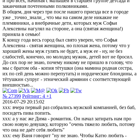
и про всех, начиная с малышей в старшей группе детсада и
заканчивая почтенными полковниками.
В общем, дня через три после нашего приезда все в городе
уже _точно_знали_, что мы на самом деле никакие не
племянники, а внебрачные дети, которых муж Софьи
Алексевны нагулял на стороне, а она (святая женщина!)
приняла в семью!
К концу года весь город был свято уверен, что Софья
Алексевна - святая женщина, но плохая жена, потому что у
хорошей жены муж гулять не будет, а муж ее - ну, не без
слабостей, конечно, но молодец мужик, детей вот не бросил.
До сих пор не знаю, почему никому не пришло в голову, что
мы с братом оба - копия тётушки (она мамина родная сестра,
их по сей день можно перепутать) и нордические блондины, а
тётушкин супруг - этнический армянин с соответствующей
внешностью...
№ 27399
Рейтинг:
4
+1
2016-07-29 20:15:02
ххх: вчера первый раз собрались мужской компанией, без баб,
посидеть пива попить.
ххх: а у нас же Дима - романтик. Он начал затирать нам про
свою новую девушку, которую "очень тяжело любить, потому
что она не даёт себя любить"
ххх: ему Ваня говорит "ну не знаю. Чтобы Катю любить -