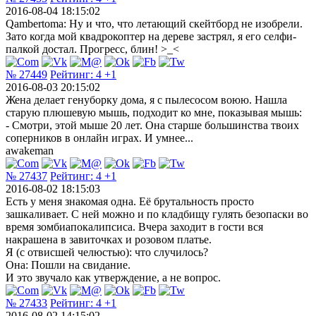
2016-08-04 18:15:02
Qambertoma: Ну и что, что летающий скейтборд не изобрели.
Зато когда мой квадрокоптер на дереве застрял, я его селфи-
палкой достал. Прогресс, блин! >_<
№ 27449
Рейтинг:
4
+1
2016-08-03 20:15:02
Жена делает генуборку дома, я с пылесосом воюю. Нашла
старую плюшевую мышь, подходит ко мне, показывая мышь:
- Смотри, этой мыше 20 лет. Она старше большинства твоих
соперников в онлайн играх. И умнее...
awakeman
№ 27437
Рейтинг:
4
+1
2016-08-02 18:15:03
Есть у меня знакомая одна. Её брутальность просто
зашкаливает. С ней можно и по кладбищу гулять безопаски во
время зомбиапокалипсиса. Вчера заходит в гости вся
накрашена в завиточках и розовом платье.
Я (с отвисшей челюстью): что случилось?
Она: Пошли на свидание.
И это звучало как утверждение, а не вопрос.
№ 27433
Рейтинг:
4
+1
2016-08-02 14:15:02