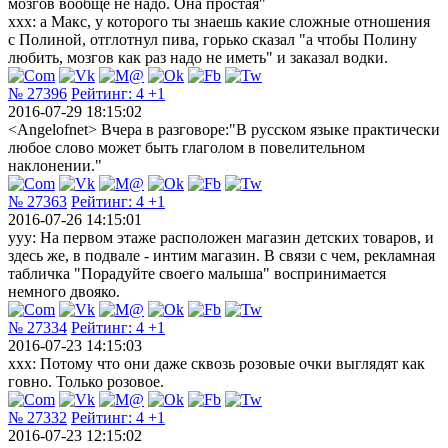
мозгов вообще не надо. Она простая"
ххх: а Макс, у которого ты знаешь какие сложные отношения
с Полиной, отглотнул пива, горько сказал "а чтобы Полину
любить, мозгов как раз надо не иметь" и заказал водки.
№ 27396
Рейтинг:
4
+1
2016-07-29 18:15:02
<Angelofnet> Вчера в разговоре:"В русском языке практически
любое слово может быть глаголом в повелительном
наклонении."
№ 27363
Рейтинг:
4
+1
2016-07-26 14:15:01
yyу: На первом этаже расположен магазин детских товаров, и
здесь же, в подвале - интим магазин. В связи с чем, рекламная
табличка "Порадуйте своего малыша" воспринимается
немного двояко.
№ 27334
Рейтинг:
4
+1
2016-07-23 14:15:03
xxx: Потому что они даже сквозь розовые очки выглядят как
говно. Только розовое.
№ 27332
Рейтинг:
4
+1
2016-07-23 12:15:02