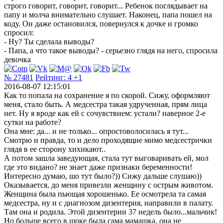
строго говорит, говорит, говорит... Ребенок поглядывает на
папу и молча внимательно слушает. Наконец, папа пошел на
коду. Он даже остановился, повернулся к дочке и громко
спросил:
- Ну? Ты сделала выводы?
- Папа, а что такое выводы? - серьезно глядя на него, спросила
девочка
№ 27481
Рейтинг:
4
+1
2016-08-07 12:15:01
Как то попала на сохранение я по скорой. Сижу, оформляют
меня, стало быть. А медсестра такая удрученная, прям лица
нет. Ну я вроде как ей с сочувствием: устали? наверное 2-е
сутки на работе?
Она мне: да... и не только... опростоволосилась я тут...
Смотрю и правда, то и дело проходящие мимо медсестрички
глядя в ее сторону хихикают..
А потом зашла заведующая, стала тут выговаривать ей, мол
где это видано? не знает даже признаки беременности!
Интересно думаю, шо тут было?)) Сижу дальше слушаю))
Оказывается, до меня привезли женщину с острым животом.
Женщина была пьющая хорошенько. Ее осмотрела та самая
медсестра, ну и с диагнозом дизентерия, направили в палату.
Там она и родила. Этой дизентерии 37 недель было...мальчик!
Но больше всего в шоке была сама мамашка, она не