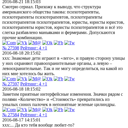
2016-08-21 18:15:03
Смотрю сериал. Прихожу к выводу, что структура
американского общества такова: психотерапевты,
психотерапевты психотерапевтов, психотерапевты
психотерапевтов психотерапевтов, юристы, юристы юристов,
психотерапевты юристов, юристы психотерапевтов и всё это
слегка разбавлено маньяками и фермерами. Допускаются
прочие комбинации.
№ 27598
Рейтинг:
4
+1
2016-08-18 20:15:02
xxx: Знакомые дети играют в «лего», и правую сторону улицы
у них охраняют правоохранительные органы, а левую –
левоохранительные. Так и не могу определиться, на какой из
них мне хотелось бы жить.
№ 27597
Рейтинг:
4
+1
2016-08-18 18:15:02
Заметим приятные интерфейсные изменения. Значки рядом с
полями «Количество» и «Стоимость» превратились из
унылых синих палочек в непонятные зеленые цилиндры.
№ 27584
Рейтинг:
4
+1
2016-08-17 14:15:01
ххх:... Да кто тебя вообще любит-то?