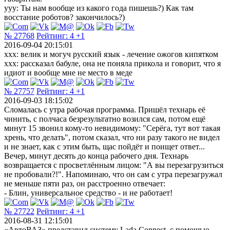
yyy: Ты нам вообще из какого года пишешь?) Как там
восстание роботов? закончилось?)
№ 27768
Рейтинг:
4
+1
2016-09-04 20:15:01
xxx: велик и могуч русский язык - лечение ожогов кипятком
xxx: рассказал бабуле, она не поняла прикола и говорит, что я
идиот и вообще мне не место в меде
№ 27757
Рейтинг:
4
+1
2016-09-03 18:15:02
Сломалась с утра рабочая программа. Пришёл технарь её
чинить, с полчаса безрезультатно возился сам, потом ещё
минут 15 звонил кому-то невидимому: "Серёга, тут вот такая
хрень, что делать", потом сказал, что ни разу такого не видел
и не знает, как с этим быть, щас пойдёт и поищет ответ...
Вечер, минут десять до конца рабочего дня. Технарь
возвращается с просветлённым лицом: "А вы перезагрузиться
не пробовали?!". Напоминаю, что он сам с утра перезагружал
не меньше пяти раз, он расстроенно отвечает:
- Блин, универсальное средство - и не работает!
№ 27722
Рейтинг:
4
+1
2016-08-31 12:15:01
«АвтоВАЗ» представил систему Lada Connect, с помощью