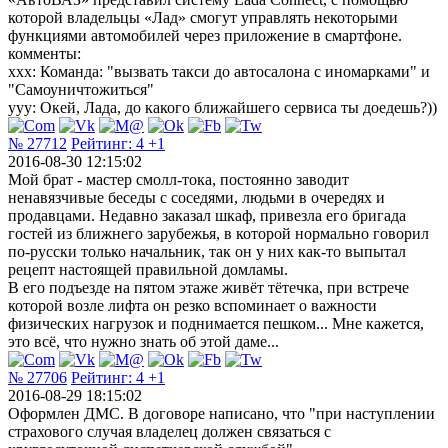
которой владельцы «Лад» смогут управлять некоторыми
функциями автомобилей через приложение в смартфоне.
комменты:
ххх: Команда: "вызвать такси до автосалона с иномарками" и
"Самоуничтожиться"
ууу: Окей, Лада, до какого ближайшего сервиса ты доедешь?))
№ 27712
Рейтинг:
4
+1
2016-08-30 12:15:02
Мой брат - мастер смолл-тока, постоянно заводит
ненавязчивые беседы с соседями, людьми в очередях и
продавцами. Недавно заказал шкаф, привезла его бригада
гостей из ближнего зарубежья, в которой нормально говорил
по-русски только начальник, так он у них как-то выпытал
рецепт настоящей правильной домламы.
В его подъезде на пятом этаже живёт тётечка, при встрече
которой возле лифта он резко вспоминает о важности
физических нагрузок и поднимается пешком... Мне кажется,
это всё, что нужно знать об этой даме...
№ 27706
Рейтинг:
4
+1
2016-08-29 18:15:02
Оформлен ДМС. В договоре написано, что "при наступлении
страхового случая владелец должен связаться с