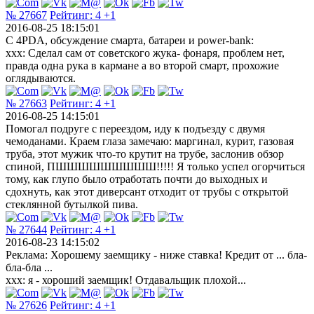
№ 27667
Рейтинг:
4
+1
2016-08-25 18:15:01
C 4PDA, обсуждение смарта, батареи и power-bank:
xxx: Сделал сам от советского жука- фонаря, проблем нет,
правда одна рука в кармане а во второй смарт, прохожие
оглядываются.
№ 27663
Рейтинг:
4
+1
2016-08-25 14:15:01
Помогал подруге с переездом, иду к подъезду с двумя
чемоданами. Краем глаза замечаю: маргинал, курит, газовая
труба, этот мужик что-то крутит на трубе, заслонив обзор
спиной, ПШШШШШШШШШ!!!!! Я только успел огорчиться
тому, как глупо было отработать почти до выходных и
сдохнуть, как этот диверсант отходит от трубы с открытой
стеклянной бутылкой пива.
№ 27644
Рейтинг:
4
+1
2016-08-23 14:15:02
Реклама: Хорошему заемщику - ниже ставка! Кредит от ... бла-
бла-бла ...
ххх: я - хороший заемщик! Отдавальщик плохой...
№ 27626
Рейтинг:
4
+1