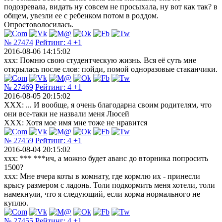
подозревала, видать ну совсем не просыхала, ну вот как так? в
общем, увезли ее с ребенком потом в роддом.
Опростоволосилась.
№ 27474
Рейтинг:
4
+1
2016-08-06 14:15:02
xxx: Помню свою студентческую жизнь. Вся её суть мне
открылась после слов: пойди, помой одноразовые стаканчики.
№ 27469
Рейтинг:
4
+1
2016-08-05 20:15:02
ХХХ: ... И вообще, я очень благодарна своим родителям, что
они все-таки не назвали меня Люсей
ХХХ: Хотя мое имя мне тоже не нравится
№ 27459
Рейтинг:
4
+1
2016-08-04 20:15:02
xxx: *** ***ич, а можно будет аванс до вторника попросить
1500?
xxx: Мне вчера коты в комнату, где кормлю их - принесли
крысу размером с ладонь. Толи подкормить меня хотели, толи
намекнули, что я следующий, если корма нормального не
куплю.
№ 27455
Рейтинг:
4
+1