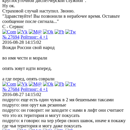
круглосуточной диспетчерской службой".
Ну ок.
Страховой случай наступил. Звоню.
"Здравствуйте! Вы позвонили в нерабочее время. Оставьте
сообщение после сигнала..."
С - Сервис
№ 27694
Рейтинг:
4
+1
2016-08-28 14:15:02
Вожди России свой народ
во имя чести и морали
опять зовут идти вперед,
а где перед, опять соврали
№ 27684
Рейтинг:
4
+1
2016-08-27 14:15:02
подруго: еще есть один чувак в 2 мя бешеными таксами
подруго: они орут как резанные
подруго: он говорит: не заходите с нами в лифт они считают
что это их територия и могут покусать
подруго: я говорю: на хер убери своих шавок, иначе я покажу
где чья територия и могу даже покусать