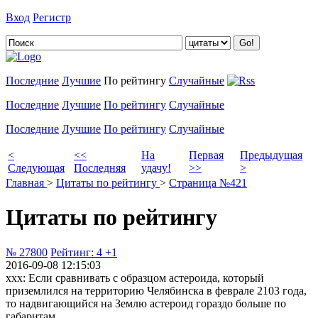
Вход
Регистр
Добавить цитату
Последние
Лучшие
По рейтингу
Случайные
Последние
Лучшие
По рейтингу
Случайные
Последние
Лучшие
По рейтингу
Случайные
<
<<
На
Первая
Предыдущая
Следующая
Последняя
удачу!
>>
>
Главная
>
Цитаты по рейтингу
>
Страница №421
Цитаты по рейтингу
№ 27800
Рейтинг:
4
+1
2016-09-08 12:15:03
xxx: Если сравнивать с образцом астероида, который
приземлился на территорию Челябинска в феврале 2103 года,
то надвигающийся на Землю астероид гораздо больше по
габаритам.