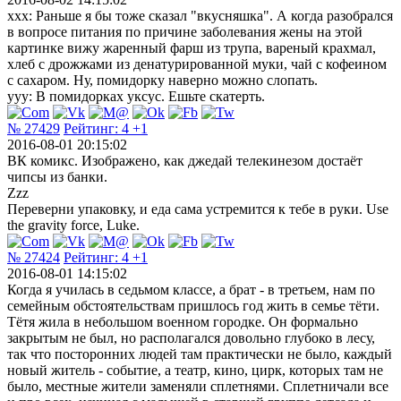
xxx: Раньше я бы тоже сказал "вкусняшка". А когда разобрался
в вопросе питания по причине заболевания жены на этой
картинке вижу жаренный фарш из трупа, вареный крахмал,
хлеб с дрожжами из денатурированной муки, чай с кофеином
с сахаром. Ну, помидорку наверно можно слопать.
yyy: В помидорках уксус. Ешьте скатерть.
№ 27429
Рейтинг:
4
+1
2016-08-01 20:15:02
ВК комикс. Изображено, как джедай телекинезом достаёт
чипсы из банки.
Zzz
Переверни упаковку, и еда сама устремится к тебе в руки. Use
the gravity force, Luke.
№ 27424
Рейтинг:
4
+1
2016-08-01 14:15:02
Когда я училась в седьмом классе, а брат - в третьем, нам по
семейным обстоятельствам пришлось год жить в семье тёти.
Тётя жила в небольшом военном городке. Он формально
закрытым не был, но располагался довольно глубоко в лесу,
так что посторонних людей там практически не было, каждый
новый житель - событие, а театр, кино, цирк, которых там не
было, местные жители заменяли сплетнями. Сплетничали все