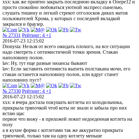
xxx: как же приятно закрыть последнюю вкладку в Опере12 и
просто спокойно любоваться уютной экспресс-панелью,
слушать тишину и легкий стрекот отголосков диких матов
пользователей Хрома, у которых с последней вкладкой
закрылся и браузер.
№ 27331
Рейтинг:
4
+1
2016-07-23 12:15:02
Dionysia: Нельзя от всего ожидать плохого, на все ситуации
надо смотреть с оптимистичной точки зрения. Стакан
наполовину полон.
lav: Ну, тут еще разные нюансы бывают
lav: Если заставить оптимиста выпить полстакана мочи, его
стакан останется наполовину полон, или вдруг станет
наполовину пуст?
№ 27330
Рейтинг:
4
+1
2016-07-23 12:15:02
xxx: я вчера достала покушать котлеты из холодильника,
прикрыла тряпочкой чтоб коты не знали и забыла про них
встаю щас
первое что вижу - в прихожей лежит недоеденная котлета на
полу
а в кухне форма с котлетами так же аккуратно прикрыта
тряпочкой, только там на одну котлету меньше