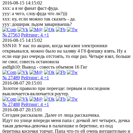
2016-08-15 14:15:02
ххх: а я не фанат фаст-фуда.
ууу: а чего, слоу-фуда что ли?)))
ххх: ну, если можно так сказать - да.
ууу: доширак льдом завариваешь?
№ 27563
Рейтинг:
4
+1
2016-08-15 14:15:02
SSN10: У нас по акции, когда магазин электроники
открвывался, можно было на халяву 4 Гб флешку взять. Ну а
если еще раз очередь отстоять, то еще раз. Четыре взял, больше
не смог, совесть остановила
asdfgh10: Вывод - совесть объемом 16 Гиг
№ 27489
Рейтинг:
4
+1
2016-08-07 20:15:01
Золотое правило при переезде: первым и последним
выключается-включается роутер.
№ 27488
Рейтинг:
4
+1
2016-08-07 20:15:01
Сегодня рассказали. Далее от лица рассказчика.
Идут по улице впереди меня папа с дочкой лет четырех, дочка
такая девочка-девочка в пальтишке и беретике, из под
беретика косички торчат. Папа что-то ей очень внушительно и