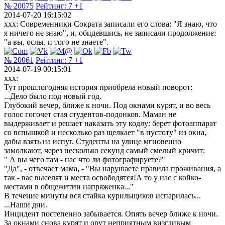
№ 20075
Рейтинг:
7
+1
2014-07-20 16:15:02
xхx: Современники Сократа записали его слова: "Я знаю, что
я ничего не знаю", и, обидевшись, не записали продолжение:
"а вы, ослы, и того не знаете".
№ 20061
Рейтинг:
7
+1
2014-07-19 00:15:01
xxx:
Тут прошлогодняя история приобрела новый поворот:
...Дело было под новый год.
Глубокий вечер, ближе к ночи. Под окнами курят, и во весь
голос гогочет стая студентов-подонков. Маман не
выдерживает и решает наказать эту кодлу: берет фотоаппарат
со вспышкой и несколько раз щелкает "в пустоту" из окна,
дабы взять на испуг. Студенты на улице мгновенно
замолкают, через несколько секунд самый смелый кричит:
" А вы чего там - нас что ли фотографируете?"
"Да", - отвечает мама, - "Вы нарушаете правила проживания, а
так - вас выселят и места освободятся!А то у нас с койко-
местами в общежитии напряженка..."
В течение минуты вся стайка курильщиков испарилась...
...Наши дни.
Инцидент постепенно забывается. Опять вечер ближе к ночи.
За окнами снова курят и орут неприятным визгливым