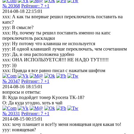
№ 20368
Рейтинг:
7
+1
2014-08-18 22:15:01
xxx: А как ты впервые решил переключатель поставить на
капс?
yyy: В смысле?
xxx: Ну, почему ты решил поставить именно на капс
переключатель раскладки
yyy: Ну потому что клавиша не используется
yyy: И одной клавишей лучше переключать, чем сочетанием
yyy: Да, и она расположена удобно
xxx: ОНА ИСПОЛЬЗУЕТСЯ!!! НЕ НАДО ТУТ!!!!!!
yyy: )))
xxx: Правда я все равно писал с нажатым шифтом
№ 20347
Рейтинг:
7
+1
2014-08-16 18:15:01
вопросы и ответы:
В: Куда подойдет тонер Kyocera TK-18?
О: Да куда угодно, хоть в чай
№ 20331
Рейтинг:
7
+1
2014-08-15 00:15:01
ххх: хочу планшет и все!!у меня новящевая идея какая то!
ууу: новящевая?