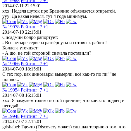
№ 19988
Рейтинг:
7
+1
2014-07-11 22:15:01
ххх: Неделя шуток про Бразилию объявляется открытой.
ууу: Да какая неделя, тут 4 года минимум.
№ 19978
Рейтинг:
7
+1
2014-07-10 22:15:01
Сисадмин бодро рапортует:
- Все четыре сервера развёрнуты и готовы к работе!
Коллега уточняет:
- А шо, не той стороной сначала поставили?
№ 19966
Рейтинг:
7
+1
2014-07-09 18:15:01
C тех пор, как динозавры вымерли, всё как-то по пи""де
пошло...
№ 19954
Рейтинг:
7
+1
2014-07-08 16:15:01
xxx: Я замужем только по той причине, что кое-кто подлец и
негодяй.
№ 19948
Рейтинг:
7
+1
2014-07-07 22:15:01
grishabel: Где–то (Discovery может) слышал теорию о том, что