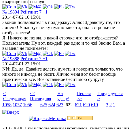
квартире по фен-шую
№ 19894
Рейтинг:
7
+1
2014-07-02 16:15:01
Звонок пользователя в поддержку: Алло! Здравствуйте, это
липецк! У нас тут точку нужно завести, она в строчке не
отображается!
Я: Ничего не понял, в какой строчке что не отображается?
Пользователь: Ну вот, каждый раз одно и то же! Звоню Вам, а
вы меня не понимаете!
№ 19888
Рейтинг:
7
+1
2014-07-01 22:15:01
NN: Да, да. Давайте делать, думать и говорить только то, что
никого и никогда не бесит. Лично меня вот бесит вообще
практически все. Все остальное бесит мою супругу.
<
<<
На
Первая
Предыдущая
Следующая
Последняя
удачу!
>>
>
1058
1057
1056
...
625
624
623
622
621
620
619
...
3
2
1
2010-2018. При использовании материалов, гиперссылка на ц