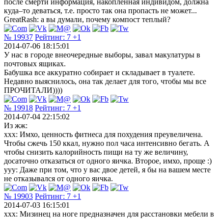
после смерти информация, накопленная индивидом, должна
куда–то деваться, т.е. просто так она пропасть не может...
GreatRash: а вы думали, почему компост теплый?
№ 19937
Рейтинг:
7
+1
2014-07-06 18:15:01
У нас в городе внеочередные выборы, завал макулатуры в
почтовых ящиках.
Бабушка все аккуратно собирает и складывает в туалете.
Недавно выяснилось, она так делает для того, чтобы мы все
ПРОЧИТАЛИ))))
№ 19918
Рейтинг:
7
+1
2014-07-04 22:15:02
Из жж:
xxx: Имхо, ценность фитнеса для похудения преувеличена.
Чтобы сжечь 150 ккал, нужно пол часа интенсивно бегать. А
чтобы снизить калорийность пищи на ту же величину,
досаточно отказаться от одного яичка. Второе, имхо, проще :)
yyy: Даже при том, что у вас двое детей, я бы на вашем месте
не отказывался от одного яичка.
№ 19903
Рейтинг:
7
+1
2014-07-03 16:15:01
xxx: Мизинец на ноге предназначен для расстановки мебели в