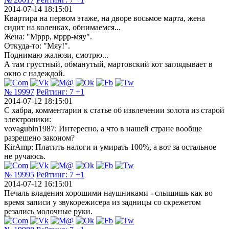
2014-07-14 18:15:01
Квартира на первом этаже, на дворе восьмое марта, жена
сидит на коленках, обнимаемся...
Жена: "Мррр, мррр-мяу".
Откуда-то: "Мяу!".
Поднимаю жалюзи, смотрю...
А там грустный, обманутый, мартовский кот заглядывает в
окно с надеждой.
№ 19997
Рейтинг:
7
+1
2014-07-12 18:15:01
С хабра, комментарии к статье об извлечении золота из старой
электроники:
vovagubin1987: Интересно, а что в нашей стране вообще
разрешено законом?
KirAmp: Платить налоги и умирать 100%, а вот за остальное
не ручаюсь.
№ 19995
Рейтинг:
7
+1
2014-07-12 16:15:01
Печаль владения хорошими наушниками - слышишь как во
время записи у звукорежисера из задницы со скрежетом
резались молочные руки.