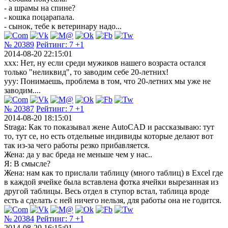
- а шрамы на спине?
- кошка поцарапала.
- сынок, тебе к ветеринару надо...
№ 20389
Рейтинг:
7
+1
2014-08-20 22:15:01
xxx: Нет, ну если среди мужиков нашего возраста остался
только "неликвид", то заводим себе 20-летних!
yyy: Понимаешь, проблема в том, что 20-летних мы уже не
заводим....
№ 20387
Рейтинг:
7
+1
2014-08-20 18:15:01
Straga: Как то показывал жене AutoCAD и рассказываю: тут
то, тут се, но есть отдельные индивиды которые делают вот
так из-за чего работы резко прибавляется.
Жена: да у вас бреда не меньше чем у нас..
Я: В смысле?
Жена: нам как то прислали таблицу (много таблиц) в Excel где
в каждой ячейке была вставлена фотка ячейки вырезанная из
другой таблицы. Весь отдел в ступор встал, таблица вроде
есть а сделать с ней ничего нельзя, для работы она не годится.
№ 20384
Рейтинг:
7
+1
2014-08-20 16:15:01