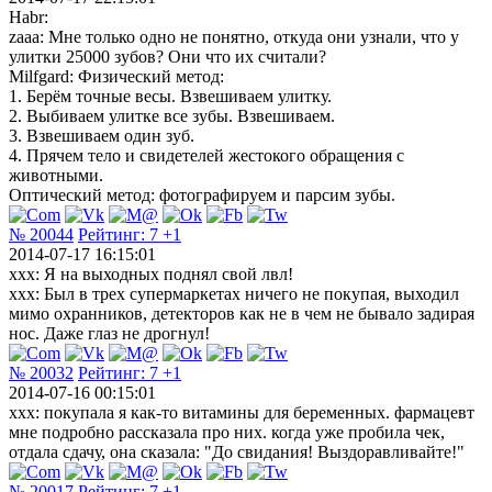
Habr:
zaaa: Мне только одно не понятно, откуда они узнали, что у
улитки 25000 зубов? Они что их считали?
Milfgard: Физический метод:
1. Берём точные весы. Взвешиваем улитку.
2. Выбиваем улитке все зубы. Взвешиваем.
3. Взвешиваем один зуб.
4. Прячем тело и свидетелей жестокого обращения с
животными.
Оптический метод: фотографируем и парсим зубы.
№ 20044
Рейтинг:
7
+1
2014-07-17 16:15:01
ххх: Я на выходных поднял свой лвл!
ххх: Был в трех супермаркетах ничего не покупая, выходил
мимо охранников, детекторов как не в чем не бывало задирая
нос. Даже глаз не дрогнул!
№ 20032
Рейтинг:
7
+1
2014-07-16 00:15:01
xxx: покупала я как-то витамины для беременных. фармацевт
мне подробно рассказала про них. когда уже пробила чек,
отдала сдачу, она сказала: "До свидания! Выздоравливайте!"
№ 20017
Рейтинг:
7
+1