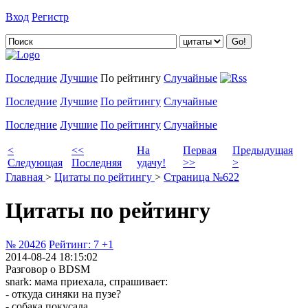
Вход
Регистр
Добавить цитату
Последние
Лучшие
По рейтингу
Случайные
Последние
Лучшие
По рейтингу
Случайные
Последние
Лучшие
По рейтингу
Случайные
<
<<
На
Первая
Предыдущая
Следующая
Последняя
удачу!
>>
>
Главная
>
Цитаты по рейтингу
>
Страница №622
Цитаты по рейтингу
№ 20426
Рейтинг:
7
+1
2014-08-24 18:15:02
Разговор о BDSM
snark: мама приехала, спрашивает:
- откуда синяки на пузе?
- собака покусала.