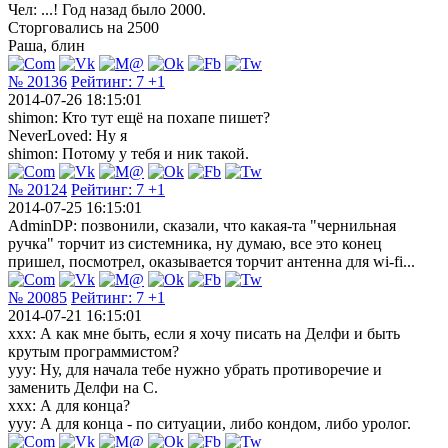
Чел: ...! Год назад было 2000.
Сторговались на 2500
Раша, блин
№ 20136
Рейтинг:
7
+1
2014-07-26 18:15:01
shimon: Кто тут ещё на похапе пишет?
NeverLoved: Ну я
shimon: Потому у тебя и ник такой.
№ 20124
Рейтинг:
7
+1
2014-07-25 16:15:01
AdminDP: позвонили, сказали, что какая-та "чернильная
ручка" торчит из системника, ну думаю, все это конец
пришел, посмотрел, оказывается торчит антенна для wi-fi...
№ 20085
Рейтинг:
7
+1
2014-07-21 16:15:01
ххх: А как мне быть, если я хочу писать на Делфи и быть
крутым программистом?
ууу: Ну, для начала тебе нужно убрать противоречие и
заменить Делфи на С.
ххх: А для конца?
ууу: А для конца - по ситуации, либо кондом, либо уролог.