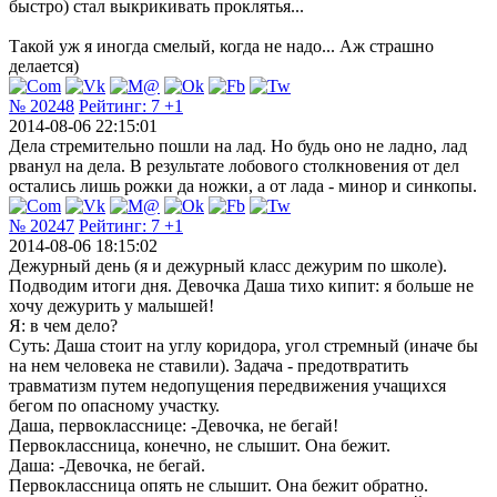
быстро) стал выкрикивать проклятья...
Такой уж я иногда смелый, когда не надо... Аж страшно
делается)
№ 20248
Рейтинг:
7
+1
2014-08-06 22:15:01
Дела стремительно пошли на лад. Но будь оно не ладно, лад
рванул на дела. В результате лобового столкновения от дел
остались лишь рожки да ножки, а от лада - минор и синкопы.
№ 20247
Рейтинг:
7
+1
2014-08-06 18:15:02
Дежурный день (я и дежурный класс дежурим по школе).
Подводим итоги дня. Девочка Даша тихо кипит: я больше не
хочу дежурить у малышей!
Я: в чем дело?
Суть: Даша стоит на углу коридора, угол стремный (иначе бы
на нем человека не ставили). Задача - предотвратить
травматизм путем недопущения передвижения учащихся
бегом по опасному участку.
Даша, первокласснице: -Девочка, не бегай!
Первоклассница, конечно, не слышит. Она бежит.
Даша: -Девочка, не бегай.
Первоклассница опять не слышит. Она бежит обратно.