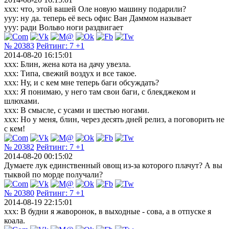
xxx: что, этой вашей Оле новую машину подарили?
yyy: ну да. теперь её весь офис Ван Даммом называет
yyy: ради Вольво ноги раздвигает
№ 20383
Рейтинг:
7
+1
2014-08-20 16:15:01
xxx: Блин, жена кота на дачу увезла.
xxx: Типа, свежий воздух и все такое.
xxx: Ну, и с кем мне теперь баги обсуждать?
xxx: Я понимаю, у него там свои баги, с блекджеком и
шлюхами.
xxx: В смысле, с усами и шестью ногами.
xxx: Но у меня, блин, через десять дней релиз, а поговорить не
с кем!
№ 20382
Рейтинг:
7
+1
2014-08-20 00:15:02
Думаете лук единственный овощ из-за которого плачут? А вы
тыквой по морде получали?
№ 20380
Рейтинг:
7
+1
2014-08-19 22:15:01
xxx: В будни я жаворонок, в выходные - сова, а в отпуске я
коала.