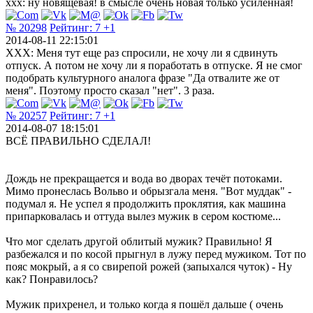
ххх: ну новящевая! в смысле очень новая только усиленная!
№ 20298
Рейтинг:
7
+1
2014-08-11 22:15:01
XXX: Меня тут еще раз спросили, не хочу ли я сдвинуть
отпуск. А потом не хочу ли я поработать в отпуске. Я не смог
подобрать культурного аналога фразе "Да отвалите же от
меня". Поэтому просто сказал "нет". 3 раза.
№ 20257
Рейтинг:
7
+1
2014-08-07 18:15:01
ВСЁ ПРАВИЛЬНО СДЕЛАЛ!
Дождь не прекращается и вода во дворах течёт потоками.
Мимо пронеслась Вольво и обрызгала меня. "Вот муддак" -
подумал я. Не успел я продолжить проклятия, как машина
припарковалась и оттуда вылез мужик в сером костюме...
Что мог сделать другой облитый мужик? Правильно! Я
разбежался и по косой прыгнул в лужу перед мужиком. Тот по
пояс мокрый, а я со свирепой рожей (запыхался чуток) - Ну
как? Понравилось?
Мужик прихренел, и только когда я пошёл дальше ( очень