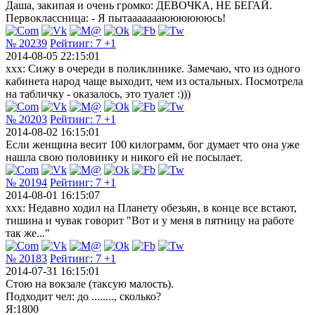
Даша, закипая и очень громко: ДЕВОЧКА, НЕ БЕГАЙ.
Первоклассница: - Я пытаааааааююююююсь!
№ 20239
Рейтинг:
7
+1
2014-08-05 22:15:01
xxx: Сижу в очереди в поликлинике. Замечаю, что из одного
кабинета народ чаще выходит, чем из остальных. Посмотрела
на табличку - оказалось, это туалет :)))
№ 20203
Рейтинг:
7
+1
2014-08-02 16:15:01
Если женщина весит 100 килограмм, бог думает что она уже
нашла свою половинку и никого ей не посылает.
№ 20194
Рейтинг:
7
+1
2014-08-01 16:15:07
xxx: Недавно ходил на Планету обезьян, в конце все встают,
тишина и чувак говорит "Вот и у меня в пятницу на работе
так же..."
№ 20183
Рейтинг:
7
+1
2014-07-31 16:15:01
Стою на вокзале (таксую малость).
Подходит чел: до ........, сколько?
Я:1800