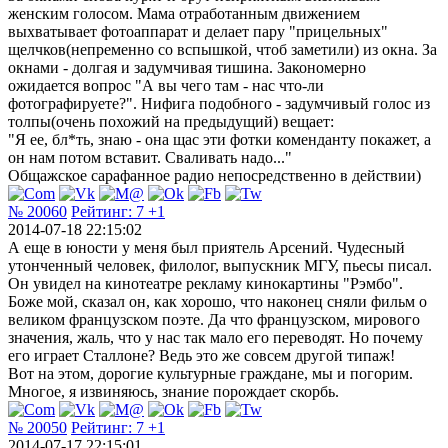
женским голосом. Мама отработанным движением
выхватывает фотоаппарат и делает пару "прицельных"
щелчков(непременно со вспышкой, чтоб заметили) из окна. За
окнами - долгая и задумчивая тишина. Закономерно
ожидается вопрос "А вы чего там - нас что-ли
фотографируете?". Нифига подобного - задумчивый голос из
толпы(очень похожий на предыдущий) вещает:
"Я ее, бл*ть, знаю - она щас эти фотки коменданту покажет, а
он нам потом вставит. Сваливать надо..."
Общажское сарафанное радио непосредственно в действии)
№ 20060
Рейтинг:
7
+1
2014-07-18 22:15:02
А еще в юности у меня был приятель Арсений. Чудесный
утонченный человек, филолог, выпускник МГУ, пьесы писал.
Он увидел на кинотеатре рекламу кинокартины "Рэмбо".
Боже мой, сказал он, как хорошо, что наконец сняли фильм о
великом французском поэте. Да что французском, мирового
значения, жаль, что у нас так мало его переводят. Но почему
его играет Сталлоне? Ведь это же совсем другой типаж!
Вот на этом, дорогие культурные граждане, мы и погорим.
Многое, я извиняюсь, знание порождает скорбь.
№ 20050
Рейтинг:
7
+1
2014-07-17 22:15:01