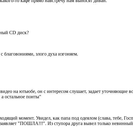
з какого-то кафе прямо навстречу нам выносят диван.
тный CD диск?
 с благовониями, злого духа изгоняем.
 видео на ютьюбе, он с интересом слушает, задает уточняющие в
, а остальное понты"
одходящий момент. Увидел, как папа под одеялом (слава, тебе, 
о заявляет "ПОШЛА!!!". Из ступора друга вывел только невинный 