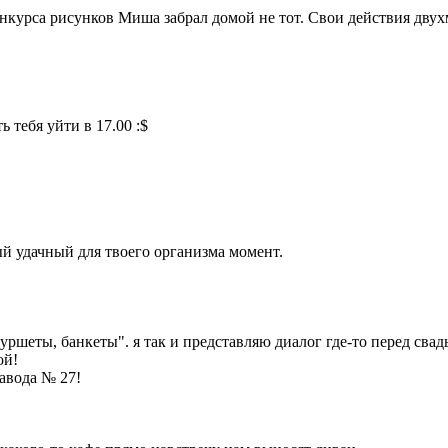
конкурса рисунков Миша забрал домой не тот. Свои действия дву
 тебя уйти в 17.00 :$
мый удачный для твоего организма момент.
ршеты, банкеты". я так и представляю диалог где-то перед свад
ой!
завода № 27!