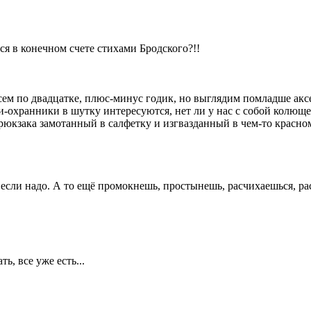
ся в конечном счете стихами Бродского?!!
 всем по двадцатке, плюс-минус годик, но выглядим помладше а
-охранники в шутку интересуются, нет ли у нас с собой колюще-
 рюкзака замотанный в салфетку и изгвазданный в чем-то красно
 если надо. А то ещё промокнешь, простынешь, расчихаешься, ра
ь, все уже есть...