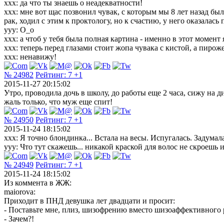
ххх: да что ты знаешь о неадекватности!
ххх: мне вот щас позвонил чувак, с которым мы 8 лет назад бы
рак, ходил с этим к проктологу, но к счастию, у него оказалась
ууу: О_о
ххх: а чтоб у тебя была полная картина - именно в этот момент я
ххх: теперь перед глазами стоит жопа чувака с кистой, а пиро
ххх: ненавижу!
№ 24982
Рейтинг:
7
+1
2015-11-27 20:15:02
Утро, проводила дочь в школу, до работы еще 2 часа, сижу на 
жаль только, что муж еще спит!
№ 24950
Рейтинг:
7
+1
2015-11-24 18:15:02
ххх: Я точно блондинка... Встала на весы. Испугалась. Задумал
ууу: Что тут скажешь... никакой краской для волос не скроешь
№ 24949
Рейтинг:
7
+1
2015-11-24 18:15:02
Из коммента в ЖЖ:
maiorova:
Приходит в ПНД девушка лет двадцати и просит:
- Поставьте мне, плиз, шизофрению вместо шизоаффективного 
- Зачем?!