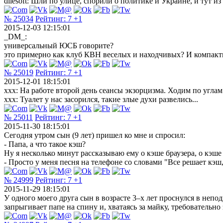
dilesoft: Шли по улице, спорили о политике и Украине, и тут и
№ 25034
Рейтинг:
7
+1
2015-12-03 12:15:01
_DM_:
универсальный ЮСБ говорите?
это примерно как клуб КВН веселых и находчивых? И компак
№ 25019
Рейтинг:
7
+1
2015-12-01 18:15:01
ххх: На работе второй день сеансы экзорцизма. Ходим по углам
ххх: Туалет у нас засорился, такие злые духи развелись...
№ 25011
Рейтинг:
7
+1
2015-11-30 18:15:01
Сегодня утром сын (9 лет) пришел ко мне и спросил:
- Папа, а что такое кэш?
Ну я несколько минут рассказываю ему о кэше браузера, о кэше
- Просто у меня песня на телефоне со словами "Все решает кэш
№ 24999
Рейтинг:
7
+1
2015-11-29 18:15:01
У одного моего друга сын в возрасте 3–х лет проснулся в неп
запрыгивает папе на спину и, хватаясь за майку, требовательн