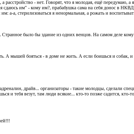
 а расстройство - нет. Говорят, что я молодая, ещё передумаю, а
 "я сдаюсь им" - кому им?, прабабушка сама на себя донос в НКВ
 им: а-а, стерилизоваться я ненормальная, а рожать и воспитыва
. Странное было бы здание из одних венцов. На самом деле кому
ть. А мышей бояться - в доме не жить. А если боишься и собак, 
адреналин, драйв... организаторы - такие молодцы, сделали спец
ся и тебя везут, там люди всякие... кто-то позже садится, кто-т
ей!!!