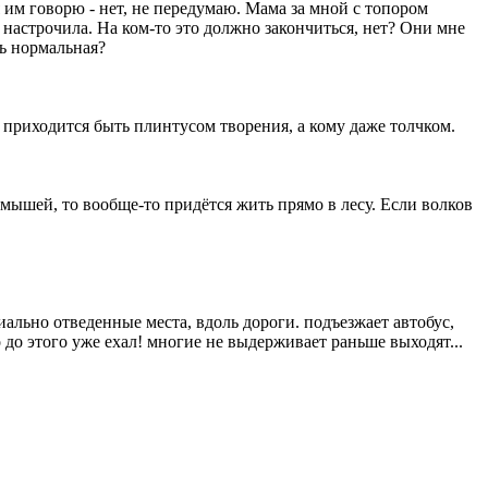
 я им говорю - нет, не передумаю. Мама за мной с топором
Д настрочила. На ком-то это должно закончиться, нет? Они мне
ть нормальная?
 приходится быть плинтусом творения, а кому даже толчком.
и мышей, то вообще-то придётся жить прямо в лесу. Если волков
иально отведенные места, вдоль дороги. подъезжает автобус,
о до этого уже ехал! многие не выдерживает раньше выходят...