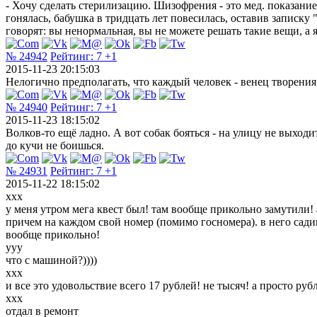
- Хочу сделать стерилизацию. Шизофрения - это мед. показание,
гонялась, бабушка в тридцать лет повесилась, оставив записку
говорят: вы ненормальная, вы не можете решать такие вещи, а я
№ 24942
Рейтинг:
7
+1
2015-11-23 20:15:03
Нелогично предполагать, что каждый человек - венец творения
№ 24940
Рейтинг:
7
+1
2015-11-23 18:15:02
Волков-то ещё ладно. А вот собак бояться - на улицу не выходи
до кучи не боишься.
№ 24931
Рейтинг:
7
+1
2015-11-22 18:15:02
ххх
у меня утром мега квест был! там вообще прикольно замутили! 
причем на каждом свой номер (помимо госномера). в него садишь
вообще прикольно!
ууу
что с машиной?))))
ххх
и все это удовольствие всего 17 рублей! не тысяч! а просто рубл
ххх
отдал в ремонт