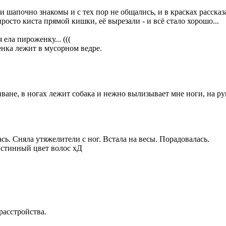
ли шапочно знакомы и с тех пор не общались, и в красках расска
 просто киста прямой кишки, её вырезали - и всё стало хорошо...
 ела пироженку... (((
женка лежит в мусорном ведре.
диване, в ногах лежит собака и нежно вылизывает мне ноги, на р
ась. Сняла утяжелители с ног. Встала на весы. Порадовалась.
 истинный цвет волос хД
расстройства.