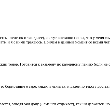
стем, железок и так далее), а я тут внезапно понял, что у меня
ать, и я с ними трахаюсь. Причём в данный момент со всеми че
ский тенор. Готовится к экзамену по камерному пению (если не 
о бормотание о заре, ямках и ланитах, и далее по тексту достав
вается, заводя очи долу (Лемешев отдыхает), как ни держится, но