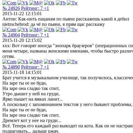
№ 24926
Рейтинг:
7
+1
2015-11-22 12:15:01
Антон: Как-нить пацанам по пьяни расскажешь какой я дебил
nietzschebrod: да чё по пьяни, я прям щас расскажу
№ 24904
Рейтинг:
7
+1
2015-11-20 12:15:02
xxx: Вот говорят иногда "зоопарк браузеров" (операционных си
меня четыре, названы женскими именами, чтобы быстро различ
сетям.
№ 24890
Рейтинг:
7
+1
2015-11-18 14:15:01
Брат учится в музыкальном училище, так получилось, классиче
На заре ты ее не буди,
На заре она сладко так спит,
Утро дышит у ней на груди,
Ярко пышет на ямках ланит...
А поскольку с запоминанием текстов у него бывают проблемы, т
На заре ты ее не буди,
На заре она сладко так спит,
Дремлет кот у нее на груди...
Всё. Теперь его каждый раз выводит на кота. Как он не настраи
подрагивать... дальше ржач.