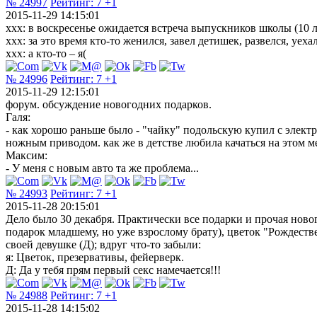
№ 24997
Рейтинг:
7
+1
2015-11-29 14:15:01
ххх: в воскресенье ожидается встреча выпускников школы (10 л
ххх: за это время кто-то женился, завел детишек, развелся, уеха
ххх: а кто-то – я(
№ 24996
Рейтинг:
7
+1
2015-11-29 12:15:01
форум. обсуждение новогодних подарков.
Галя:
- как хорошо раньше было - "чайку" подольскую купил с электро
ножным приводом. как же в детстве любила качаться на этом мех
Максим:
- У меня с новым авто та же проблема...
№ 24993
Рейтинг:
7
+1
2015-11-28 20:15:01
Дело было 30 декабря. Практически все подарки и прочая ново
подарок младшему, но уже взрослому брату), цветок "Рождестве
своей девушке (Д); вдруг что-то забыли:
я: Цветок, презервативы, фейерверк.
Д: Да у тебя прям первый секс намечается!!!
№ 24988
Рейтинг:
7
+1
2015-11-28 14:15:02