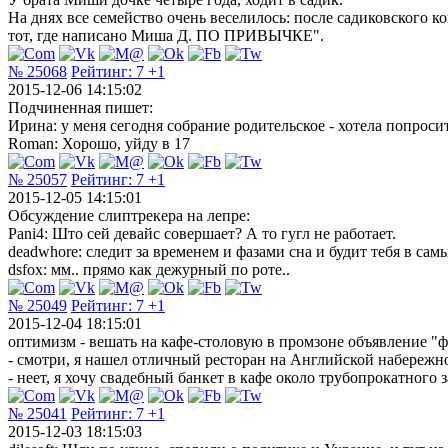
На днях все семейство очень веселилось: после садиковского 
тот, где написано Миша Д. ПО ПРИВЫЧКЕ".
№ 25068
Рейтинг:
7
+1
2015-12-06 14:15:02
Подчиненная пишет:
Ирина: у меня сегодня собрание родительское - хотела попросить
Roman: Хорошо, уйду в 17
№ 25057
Рейтинг:
7
+1
2015-12-05 14:15:01
Обсуждение слиптрекера на лепре:
Pani4: Што сей девайс совершает? А то гугл не работает.
deadwhore: следит за временем и фазами сна и будит тебя в са
dsfox: мм.. прямо как дежурный по роте..
№ 25049
Рейтинг:
7
+1
2015-12-04 18:15:01
оптимизм - вешать на кафе-столовую в промзоне объявление "фу
- смотри, я нашел отличный ресторан на Английской набережн
- неет, я хочу свадебный банкет в кафе около трубопрокатного 
№ 25041
Рейтинг:
7
+1
2015-12-03 18:15:03