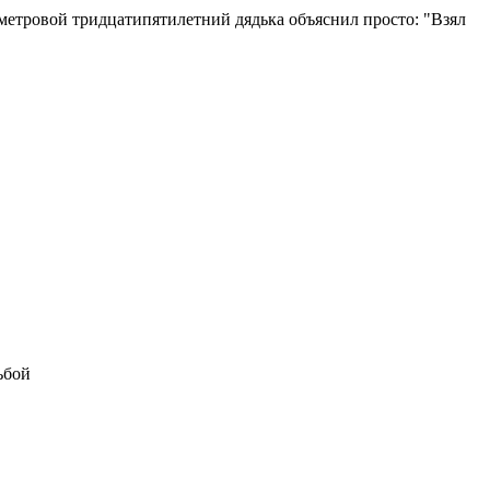
хметровой тридцатипятилетний дядька объяснил просто: "Взял
ьбой