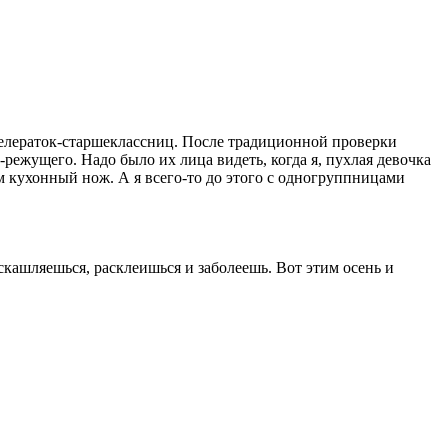
кселераток-старшеклассниц. После традиционной проверки
режущего. Надо было их лица видеть, когда я, пухлая девочка
м кухонный нож. А я всего-то до этого с одногруппницами
скашляешься, расклеишься и заболеешь. Вот этим осень и