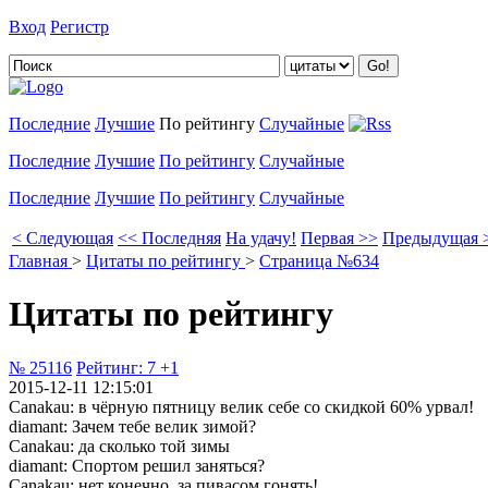
Вход
Регистр
Добавить цитату
Последние
Лучшие
По рейтингу
Случайные
Последние
Лучшие
По рейтингу
Случайные
Последние
Лучшие
По рейтингу
Случайные
< Следующая
<< Последняя
На удачу!
Первая >>
Предыдущая 
Главная
>
Цитаты по рейтингу
>
Страница №634
Цитаты по рейтингу
№ 25116
Рейтинг:
7
+1
2015-12-11 12:15:01
Canakau: в чёрную пятницу велик себе со скидкой 60% урвал!
diamant: Зачем тебе велик зимой?
Canakau: да сколько той зимы
diamant: Спортом решил заняться?
Canakau: нет конечно, за пивасом гонять!