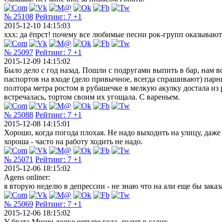
№ 25108
Рейтинг:
7
+1
2015-12-10 14:15:03
xxx: да ёпрст! почему все любимые песни рок-групп оказывают
№ 25097
Рейтинг:
7
+1
2015-12-09 14:15:02
Было дело с год назад. Пошли с подругами выпить в бар, нам
паспортов на входе (дело привычное, всегда спрашивают) парни
полтора метра ростом в рубашечке в мелкую акулку достала из
встречалась, тортом своим их угощала. С вареньем.
№ 25088
Рейтинг:
7
+1
2015-12-08 14:15:01
Хорошо, когда погода плохая. Не надо выходить на улицу, даже
хороша - часто на работу ходить не надо.
№ 25071
Рейтинг:
7
+1
2015-12-06 18:15:02
Agens onliner:
я вторую неделю в депрессии - не знаю что на али еще бы заказат
№ 25069
Рейтинг:
7
+1
2015-12-06 18:15:02
У брата Миши дочке четыре года, ходит в садик.