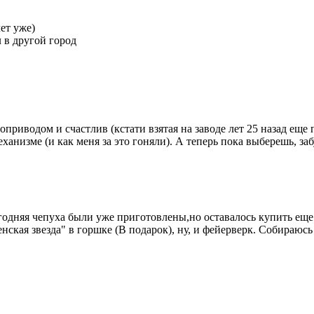
ет уже)
л в другой город
приводом и счастлив (кстати взятая на заводе лет 25 назад еще 
анизме (и как меня за это гоняли). А теперь пока выберешь, заб
годняя чепуха были уже приготовлены,но оставалось купить еще
нская звезда" в горшке (В подарок), ну, и фейерверк. Собираюс