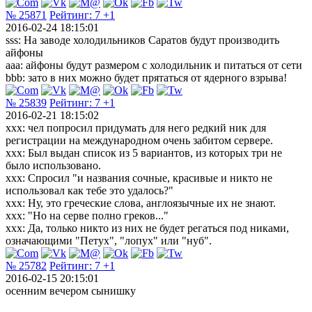
№ 25871
Рейтинг:
7
+1
2016-02-24 18:15:01
sss: На заводе холодильников Саратов будут производить
айфоны
aaa: айфоны будут размером с холодильник и питаться от сети
bbb: зато в них можно будет прятаться от ядерного взрыва!
№ 25839
Рейтинг:
7
+1
2016-02-21 18:15:02
xxx: чел попросил придумать для него редкий ник для
регистрации на международном очень забитом сервере.
xxx: Был выдан список из 5 вариантов, из которых три не
было использовано.
xxx: Спросил "и названия сочные, красивые и никто не
использовал как тебе это удалось?"
xxx: Ну, это греческие слова, англоязычные их не знают.
xxx: "Но на серве полно греков..."
xxx: Да, только никто из них не будет регаться под никами,
означающими "Петух", "лопух" или "нуб".
№ 25782
Рейтинг:
7
+1
2016-02-15 20:15:01
осенним вечером сынишку