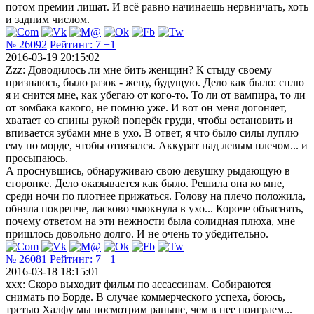
потом премии лишат. И всё равно начинаешь нервничать, хоть
и задним числом.
№ 26092
Рейтинг:
7
+1
2016-03-19 20:15:02
Zzz: Доводилось ли мне бить женщин? К стыду своему
признаюсь, было разок - жену, будущую. Дело как было: сплю
я и снится мне, как убегаю от кого-то. То ли от вампира, то ли
от зомбака какого, не помню уже. И вот он меня догоняет,
хватает со спины рукой поперёк груди, чтобы остановить и
впивается зубами мне в ухо. В ответ, я что было силы луплю
ему по морде, чтобы отвязался. Аккурат над левым плечом... и
просыпаюсь.
А проснувшись, обнаруживаю свою девушку рыдающую в
сторонке. Дело оказывается как было. Решила она ко мне,
среди ночи по плотнее прижаться. Голову на плечо положила,
обняла покрепче, ласково чмокнула в ухо... Короче объяснять,
почему ответом на эти нежности была солидная плюха, мне
пришлось довольно долго. И не очень то убедительно.
№ 26081
Рейтинг:
7
+1
2016-03-18 18:15:01
xxx: Скоро выходит фильм по ассассинам. Собираются
снимать по Борде. В случае коммерческого успеха, боюсь,
третью Халфу мы посмотрим раньше, чем в нее поиграем...