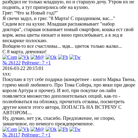
разбудил не только младшую, но и старшую дочу. Утром их не
поднять, а тут приперлись обе на кухню.
Грят: "Что за Новый год?"
Я свечи задул, и грю: "8 Марта! С праздником, вас..."
Сидим все на кухне. Младшая распаковывает "набор
доктора", старшая осваивает новый смартфон, кошка ест свой
корм, жена цветы нюхает и вино прихлебывает, а я лед в
вискарике полоскаю.
Вобщем-то все счастливы... мдя... цветок только жалко...
С 8 марта, девчонки!
№ 26122
Рейтинг:
7
+1
2016-03-22 20:15:01
xxx:
Покупаю я тут себе подарки (конкретнее - книги Марка Твена,
горячо мной любимого. Про Тома Сойера, про янки при дворе
короля Артура и прочее). И вот, при покупке он-лайн
появляется множество дополнительных опций, как-то -
полюбоваться на обложку, прочитать отзывы, посмотреть
другие книги этого автора, ПОПАСТЬ НА ВСТРЕЧУ С
АВТОРОМ....
Ну, думаю, нет уж, спасибо. Предложение, не спорю,
заманчивое, но немного преждевременное.
№ 26117
Рейтинг:
7
+1