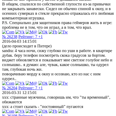
В общем, спалился по собственной глупости из-за привычки
не закрывать занавески. Сидел он обычно спиной к окну, и в
осенних сумерках в стекле прекрасно отражалась его любимая
компьютерная игрушка.
P.S. Специально для защитников права геймеров жить в игре:
проблема не в том, что он играл, а в том, что врал.
№ 26238
Рейтинг:
7
+1
2016-04-03 14:15:01
(дело происходит в Питере)
sandra: 4 часа ночи, сижу глубоко по уши в работе. в квартире
дубак. беру телефон посмотреть скока градусов за бортом.
виджет обновляется и показывает мне светлое голубое небо и
солнышко.. я думаю: але, чувак, какое солнышко, ты одурел
там, глубокая ночь жи.
поворачиваю морду к окну и осознаю, кто из нас с ним
одурел..
№ 26204
Рейтинг:
7
+1
2016-03-31 12:15:01
xxx: странные мужчины, говоришь им, что "ты временный",
обижаются
xxx: а стоит сказать - "постоянный" пугаются
№ 26198
Рейтинг:
7
+1