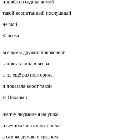
привёл из садика домой
такой воспитанный послушный
не мой
© лыжа
все дамы дружно покраснели
запрятав лица в веера
а ты ещё раз повторила
и показала вооот такой
© Похабыч
шепчу людмиле я на ушко
о вечном чистом битый час
а сам же думаю о грязном