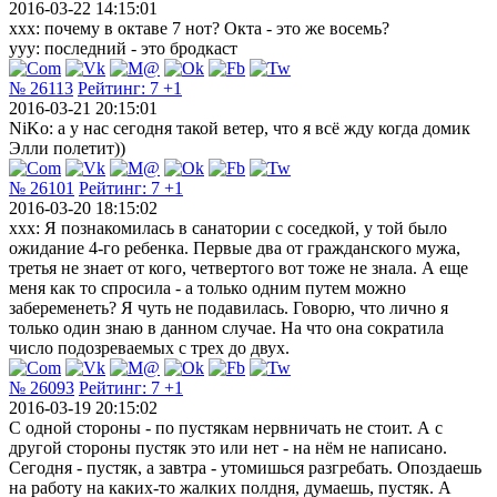
2016-03-22 14:15:01
xxx: почему в октаве 7 нот? Окта - это же восемь?
yyy: последний - это бродкаст
№ 26113
Рейтинг:
7
+1
2016-03-21 20:15:01
NiKo: а у нас сегодня такой ветер, что я всё жду когда домик
Элли полетит))
№ 26101
Рейтинг:
7
+1
2016-03-20 18:15:02
xxx: Я познакомилась в санатории с соседкой, у той было
ожидание 4-го ребенка. Первые два от гражданского мужа,
третья не знает от кого, четвертого вот тоже не знала. А еще
меня как то спросила - а только одним путем можно
забеременеть? Я чуть не подавилась. Говорю, что лично я
только один знаю в данном случае. На что она сократила
число подозреваемых с трех до двух.
№ 26093
Рейтинг:
7
+1
2016-03-19 20:15:02
С одной стороны - по пустякам нервничать не стоит. А с
другой стороны пустяк это или нет - на нём не написано.
Сегодня - пустяк, а завтра - утомишься разгребать. Опоздаешь
на работу на каких-то жалких полдня, думаешь, пустяк. А