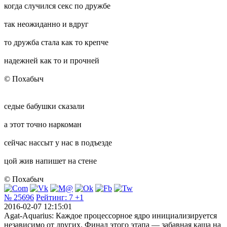
когда случился секс по дружбе
так неожиданно и вдруг
то дружба стала как то крепче
надежней как то и прочней
© Похабыч
седые бабушки сказали
а этот точно наркоман
сейчас нассыт у нас в подъезде
цой жив напишет на стене
© Похабыч
№ 25696
Рейтинг:
7
+1
2016-02-07 12:15:01
Agat-Aquarius: Каждое процессорное ядро инициализируется
независимо от других. Финал этого этапа — забавная каша на