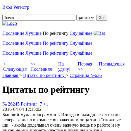
Вход
Регистр
Добавить цитату
Последние
Лучшие
По рейтингу
Случайные
Последние
Лучшие
По рейтингу
Случайные
Последние
Лучшие
По рейтингу
Случайные
<
<<
На
Первая
Предыдущая
Следующая
Последняя
удачу!
>>
>
Главная
>
Цитаты по рейтингу
>
Страница №636
Цитаты по рейтингу
№ 26245
Рейтинг:
7
+1
2016-04-04 12:15:02
Бывший муж - программист. Иногда в выходные с утра до
вечера зависал в компе с выражением лица типа "сложные
щи" - якобы доделывал очень важную вещь по работе и ну
никак не мог принять участие в домашней жизни.