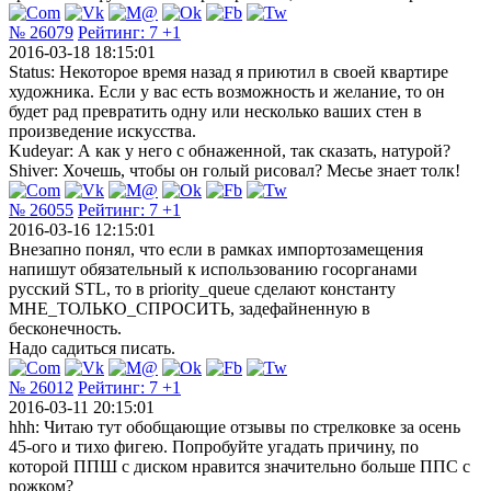
№ 26079
Рейтинг:
7
+1
2016-03-18 18:15:01
Status: Некоторое время назад я приютил в своей квартире
художника. Если у вас есть возможность и желание, то он
будет рад превратить одну или несколько ваших стен в
произведение искусства.
Kudeyar: А как у него с обнаженной, так сказать, натурой?
Shiver: Хочешь, чтобы он голый рисовал? Месье знает толк!
№ 26055
Рейтинг:
7
+1
2016-03-16 12:15:01
Внезапно понял, что если в рамках импортозамещения
напишут обязательный к использованию госорганами
русский STL, то в priority_queue сделают константу
МНЕ_ТОЛЬКО_СПРОСИТЬ, задефайненную в
бесконечность.
Надо садиться писать.
№ 26012
Рейтинг:
7
+1
2016-03-11 20:15:01
hhh: Читаю тут обобщающие отзывы по стрелковке за осень
45-ого и тихо фигею. Попробуйте угадать причину, по
которой ППШ с диском нравится значительно больше ППС с
рожком?