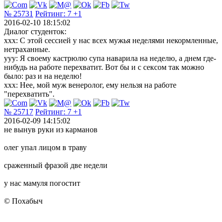
№ 25731
Рейтинг:
7
+1
2016-02-10 18:15:02
Диалог студенток:
xxx: С этой сессией у нас всех мужья неделями некормленные,
нетраханные.
yyy: Я своему кастрюлю супа наварила на неделю, а днем где-
нибудь на работе перехватит. Вот бы и с сексом так можно
было: раз и на неделю!
xxx: Нее, мой муж венеролог, ему нельзя на работе
"перехватить".
№ 25717
Рейтинг:
7
+1
2016-02-09 14:15:02
не вынув руки из карманов
олег упал лицом в траву
сраженный фразой две недели
у нас мамуля погостит
© Похабыч