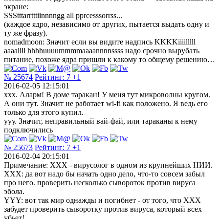
экране:
SSStttarrtttiinnnngg all pprcesssorrss...
(каждое ядро, независимо от других, пытается выдать одну и
ту же фразу).
nomadmoon: Значит если вы видите надпись KKKKiiiilllll
aaaallll hhhhuuuummmmaaaannnnssss надо срочно вырубать
питание, похоже ядра пришли к какому то общему решению…
№ 25674
Рейтинг:
7
+1
2016-02-05 12:15:01
ххх. Аларм! В доме таракан! У меня тут микроволны кругом.
А они тут. Значит не работает wi-fi как положено. Я ведь его
только для этого купил.
ууу. Значит, неправильный вай-фай, или тараканы к нему
подключились
№ 25673
Рейтинг:
7
+1
2016-02-04 20:15:01
Примечание: ХХХ - вирусолог в одном из крупнейших НИИ.
ХХХ: да вот надо бы начать одно дело, что-то совсем забыл
про него. проверить несколько сывороток против вируса
эбола.
YYY: вот так мир однажды и погибнет - от того, что ХХХ
забудет проверить сыворотку против вируса, который всех
убьет!