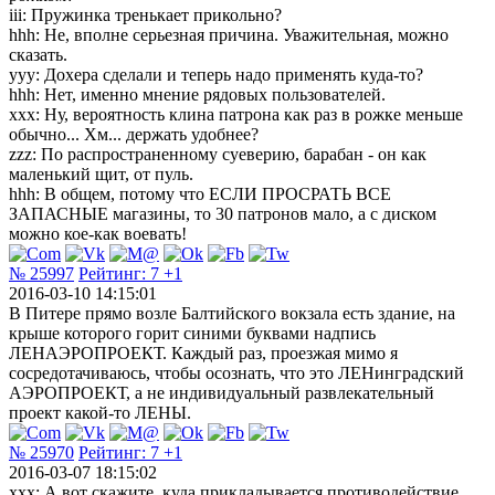
iii: Пружинка тренькает прикольно?
hhh: Не, вполне серьезная причина. Уважительная, можно
сказать.
yyy: Дохера сделали и теперь надо применять куда-то?
hhh: Нет, именно мнение рядовых пользователей.
xxx: Ну, вероятность клина патрона как раз в рожке меньше
обычно... Хм... держать удобнее?
zzz: По распространенному суеверию, барабан - он как
маленький щит, от пуль.
hhh: В общем, потому что ЕСЛИ ПРОСРАТЬ ВСЕ
ЗАПАСНЫЕ магазины, то 30 патронов мало, а с диском
можно кое-как воевать!
№ 25997
Рейтинг:
7
+1
2016-03-10 14:15:01
В Питере прямо возле Балтийского вокзала есть здание, на
крыше которого горит синими буквами надпись
ЛЕНАЭРОПРОЕКТ. Каждый раз, проезжая мимо я
сосредотачиваюсь, чтобы осознать, что это ЛЕНинградский
АЭРОПРОЕКТ, а не индивидуальный развлекательный
проект какой-то ЛЕНЫ.
№ 25970
Рейтинг:
7
+1
2016-03-07 18:15:02
xxx: А вот скажите, куда прикладывается противодействие