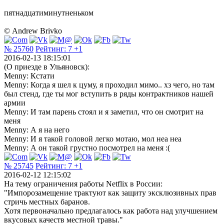
пятнадцатиминутненьком
© Andrew Brivko
№ 25760
Рейтинг:
7
+1
2016-02-13 18:15:01
(О приезде в Ульяновск):
Menny: Кстати
Menny: Когда я шел к цуму, я проходил мимо.. хз чего, но там
был стенд, где ты мог вступить в ряды контрактников нашей
армии
Menny: И там парень стоял и я заметил, что он смотрит на
меня
Menny: А я на него
Menny: И я такой головой легко мотаю, мол неа неа
Menny: А он такой грустно посмотрел на меня :(
№ 25745
Рейтинг:
7
+1
2016-02-12 12:15:02
На тему ограничения работы Netflix в России:
"Импорозамещение трактуют как защиту эксклюзивных прав
стричь местных баранов.
Хотя первоначально предлагалось как работа над улучшением
вкусовых качеств местной травы."