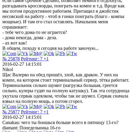
если самое срочное сделано, позволяет немного отдохнуть,
разгадывать кроссворды, поиграть на компе и т.д. Вроде как
мы потом продуктивнее работаем. Притащил я джойстик
несовский на работу - чтоб в гонки поиграть (благо - компы
мощные). И там его стал оставлять. Начальник меня
спрашивает:
- тебе чего дома-то не играется?
- дома некогда, дома - дела.
- ах вот как!
В общем, походу я сегодня на работе заночую...
№ 25878
Рейтинг:
7
+1
2016-02-27 14:15:01
Nikol
Щас Валерко на обед пришёл, злой, как дракон. У них на
компе, на котором стоит терминальный сервер, тётка работает.
Терминальник сильно шумит (нагрузка большая, греется
сильно, кулеры гудят на полную катушку). Так эта сотрудница
укутала сервак одеялком, чтобы так не шумел. Сервак сначала
взвыл на полную мощь, а потом сгорел.
№ 25877
Рейтинг:
7
+1
2016-02-27 14:15:01
Canakau: чего ты боишься больше всего в пятницу 13-го?
diamant: Понедельника 16-го