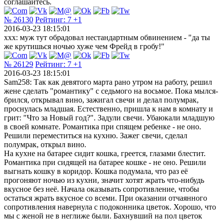
соглашайтесь.
№ 26130
Рейтинг:
7
+1
2016-03-23 18:15:01
xxx: муж тут обрадовал нестандартным обвинением - "да ты
же крутишься ночью хуже чем Фрейд в гробу!"
№ 26129
Рейтинг:
7
+1
2016-03-23 18:15:01
Sam258: Так как девятого марта рано утром на работу, решил
жене сделать "романтику" с седьмого на восьмое. Пока мылся-
брился, открывал вино, зажигал свечи и делал полумрак,
проснулась младшая. Естественно, пришла к нам в комнату и
грит: "Что за Новый год?". Задули свечи. Убаюкали младшую
в своей комнате. Романтика при спящем ребенке - не оно.
Решили переместиться на кухню. Зажег свечи, сделал
полумрак, открыл вино.
На кухне на батарее сидит кошка, греется, глазами блестит.
Романтика при сидящей на батарее кошке - не оно. Решили
выгнать кошку в коридор. Кошка подумала, что раз её
прогоняют ночью из кухни, значит хотят жрать что-нибудь
вкусное без неё. Начала оказывать сопротивление, чтобы
остаться жрать вкусное со всеми. При оказании отчаянного
сопротивления навернула с подоконника цветок. Хорошо, что
мы с женой не в неглиже были. Бахнувший на пол цветок