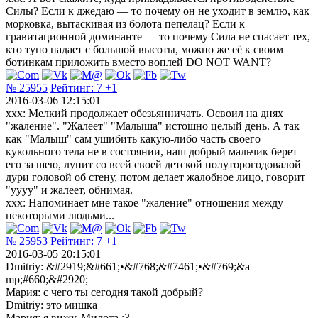
Силы? Если к джедаю — то почему он не уходит в землю, как
морковка, вытаскивая из болота пепелац? Если к
гравитационной доминанте — то почему Сила не спасает тех,
кто тупо падает с большой высоты, можно же её к своим
ботинкам приложить вместо воплей DO NOT WANT?
№ 25955
Рейтинг:
7
+1
2016-03-06 12:15:01
ххх: Мелкий продолжает обезьянничать. Освоил на днях
"жаление". "Жалеет" "Малыша" истошно целый день. А так
как "Малыш" сам ушибить какую-либо часть своего
кукольного тела не в состоянии, наш добрый мальчик берет
его за шею, лупит со всей своей детской полуторогодовалой
дури головой об стену, потом делает жалобное лицо, говорит
"уууу" и жалеет, обнимая.
ххх: Напоминает мне такое "жаление" отношения между
некоторыми людьми...
№ 25953
Рейтинг:
7
+1
2016-03-05 20:15:01
Dmitriy: &#2919;&#661;•&#768;&#7461;•&#769;&a
mp;#660;&#2920;
Мария: с чего ты сегодня такой добрый?
Dmitriy: это мишка
Мария: я вижу. Милота :3