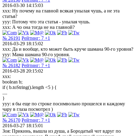
2016-03-30 14:15:03
ххх: Ну почему на главной всякая унылая чушь, а не эта
статья?
ууу: Потому что эта статья - унылая чушь.
ххх: А чо она тогда не на главной?
№ 26191
Рейтинг:
7
+1
2016-03-29 18:15:02
ххх: Да и вообще, кто может быть круче шамана 90-го уровня?
ууу: Мама шамана 90-го уровня.
№ 26182
Рейтинг:
7
+1
2016-03-28 20:15:02
xxx:
boolean b;
if ( b.toString().length <5 ) {
....
}
yyy: я бы еще по строке посимвольно прошелся и каждому
чару в глаза посмотрел )
№ 26170
Рейтинг:
7
+1
2016-03-27 18:15:01
Зоя: Прикинь, вышла из душа, а Бородатый чот вдруг по