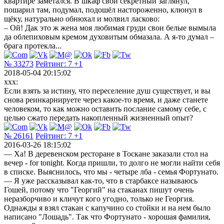
квартире заметался. В шкаф свой секретный заглянул,
пошарил там, подумал, подошёл настороженно, клюнул в
щёку, натурально обнюхал и молвил ласково:
– Ой! Дак это ж жена моя любимая груди свои белые вымыла
да облепиховым кремом духовитым обмазала. А я-то думал –
брага протекла...
№ 33273
Рейтинг:
7
+1
2018-05-04 20:15:02
xxx:
Если взять за истину, что переселение душ существует, и вы
снова реинкарнируете через какое-то время, и даже станете
человеком, то как можно оставить послание самому себе, с
целью сжато передать накопленный жизненный опыт?
№ 26161
Рейтинг:
7
+1
2016-03-26 18:15:02
— Ха! В деревенском ресторане в Тоскане заказали стол на
вечер - for tonight. Когда пришли, то долго не могли найти себя
в списке. Выяснилось, что мы - четыре лба - семья Фортунато.
— Я уже рассказывал как-то, что в старбаксе называюсь
Гошей, потому что "Георгий" на стаканах пишут очень
неразборчиво и кличут кого угодно, только не Георгия.
Однажды я взял стакан с капучино со стойки и на нем было
написано "Лошадь". Так что Фортунато - хорошая фамилия,