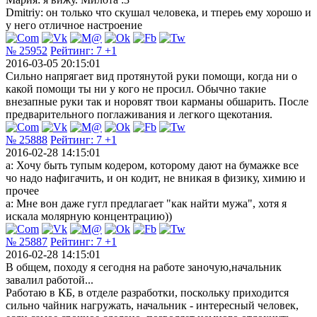
Dmitriy: он только что скушал человека, и тпереь ему хорошо и
у него отличное настроение
№ 25952
Рейтинг:
7
+1
2016-03-05 20:15:01
Сильно напрягает вид протянутой руки помощи, когда ни о
какой помощи ты ни у кого не просил. Обычно такие
внезапные руки так и норовят твои карманы обшарить. После
предварительного поглаживания и легкого щекотания.
№ 25888
Рейтинг:
7
+1
2016-02-28 14:15:01
а: Хочу быть тупым кодером, которому дают на бумажке все
чо надо нафигачить, и он кодит, не вникая в физику, химию и
прочее
а: Мне вон даже гугл предлагает "как найти мужа", хотя я
искала молярную концентрацию))
№ 25887
Рейтинг:
7
+1
2016-02-28 14:15:01
В общем, походу я сегодня на работе заночую,начальник
завалил работой...
Работаю в КБ, в отделе разработки, поскольку приходится
сильно чайник нагружать, начальник - интересный человек,