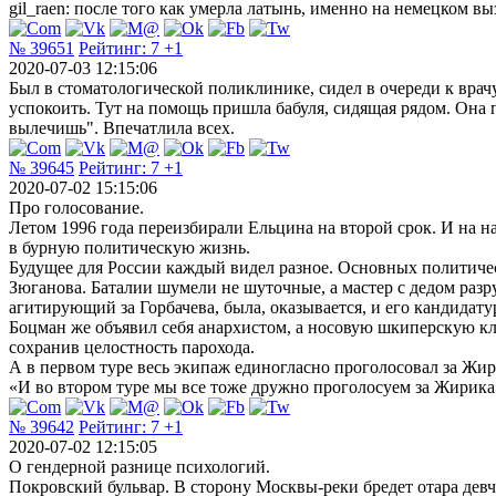
gil_raen: после того как умерла латынь, именно на немецком в
№ 39651
Рейтинг:
7
+1
2020-07-03 12:15:06
Был в стоматологической поликлинике, сидел в очереди к врачу.
успокоить. Тут на помощь пришла бабуля, сидящая рядом. Она п
вылечишь". Впечатлила всех.
№ 39645
Рейтинг:
7
+1
2020-07-02 15:15:06
Про голосование.
Летом 1996 года переизбирали Ельцина на второй срок. И на н
в бурную политическую жизнь.
Будущее для России каждый видел разное. Основных политичес
Зюганова. Баталии шумели не шуточные, а мастер с дедом разру
агитирующий за Горбачева, была, оказывается, и его кандидату
Боцман же объявил себя анархистом, а носовую шкиперскую кл
сохранив целостность парохода.
А в первом туре весь экипаж единогласно проголосовал за Жири
«И во втором туре мы все тоже дружно проголосуем за Жирика» 
№ 39642
Рейтинг:
7
+1
2020-07-02 12:15:05
О гендерной разнице психологий.
Покровский бульвар. В сторону Москвы-реки бредет отара дев