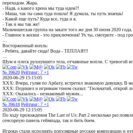
переходом. Жара.
- Надя, а какого хрена мы туда идем?!
- Маша, так ты сама туда пошла! Я думала, ты путь знаешь!
- Какой еще путь? Куда все, туда и я.
- Так и мы так же!
Мальчишеская группа на закате того же дня 30 июня 2020 года,
- Главное в жизни - это приключения! Ух ты, смотрите - под гр
…
Восторженный вопль:
- Ребята, давайте сюда! Вода - ТЕПЛАЯ!!!
…
Шум и плеск рухнувшего тела, отчаянные вопли. С тревогой вгл
№ 39620
Рейтинг:
7
+1
2020-06-29 15:15:05
ХХХ: Вчера, гуляя по Арбату, встретил знакомую девушку. В ма
ХХХ: Подошел и игривым тоном сказал: "Гюльчатай, открой ли
ХХХ: Оказалось - незнакомый мужик...
№ 39618
Рейтинг:
7
+1
2020-06-29 12:15:05
По ходу прохождения The Last of Us: Part 2 несколько раз поя
сенсорную панель геймпада, так и бить боем.
Игроки стали исполнять популярные русские композиции и пуб