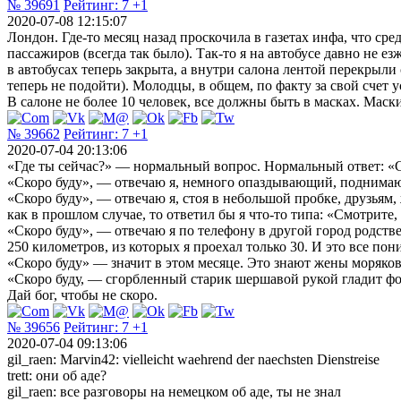
№ 39691
Рейтинг:
7
+1
2020-07-08 12:15:07
Лондон. Где-то месяц назад проскочила в газетах инфа, что ср
пассажиров (всегда так было). Так-то я на автобусе давно не ез
в автобусах теперь закрыта, а внутри салона лентой перекрыли 
теперь не подойти). Молодцы, в общем, по факту за свой счет
В салоне не более 10 человек, все должны быть в масках. Маск
№ 39662
Рейтинг:
7
+1
2020-07-04 20:13:06
«Где ты сейчас?» — нормальный вопрос. Нормальный ответ: «С
«Скоро буду», — отвечаю я, немного опаздывающий, поднимающи
«Скоро буду», — отвечаю я, стоя в небольшой пробке, друзьям,
как в прошлом случае, то ответил бы я что-то типа: «Смотрите, 
«Скоро буду», — отвечаю я по телефону в другой город родстве
250 километров, из которых я проехал только 30. И это все пон
«Скоро буду» — значит в этом месяце. Это знают жены моряков.
«Скоро буду, — сгорбленный старик шершавой рукой гладит фо
Дай бог, чтобы не скоро.
№ 39656
Рейтинг:
7
+1
2020-07-04 09:13:06
gil_raen: Marvin42: vielleicht waehrend der naechsten Dienstreise
trett: они об аде?
gil_raen: все разговоры на немецком об аде, ты не знал