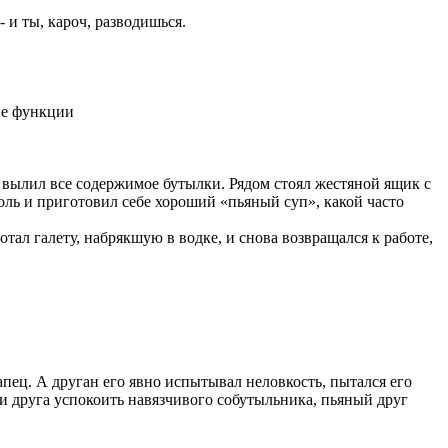
 и ты, кароч, разводишься.
ые функции
 вылил все содержимое бутылки. Рядом стоял жестяной ящик с
голь и приготовил себе хороший «пьяный суп», какой часто
тал галету, набрякшую в водке, и снова возвращался к работе,
апец. А друган его явно испытывал неловкость, пытался его
ки друга успокоить навязчивого собутыльника, пьяный друг