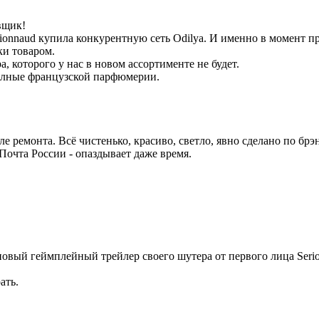
явщик!
onnaud купила конкурентную сеть Odilya. И именно в момент пр
ки товаром.
, которого у нас в новом ассортименте не будет.
олные французской парфюмерии.
ле ремонта. Всё чистенько, красиво, светло, явно сделано по бр
Почта России - опаздывает даже время.
 новый геймплейный трейлер своего шутера от первого лица Serio
ать.