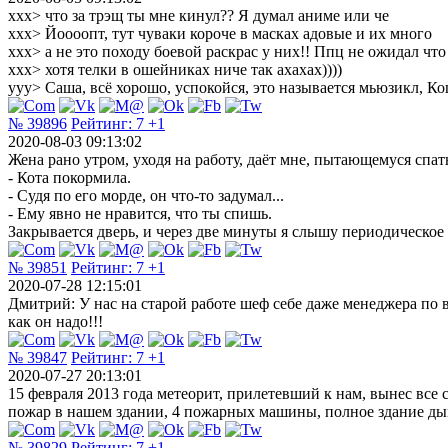
xxx> что за трэщ ты мне кинул?? Я думал аниме или че
xxx> Йоооопт, тут чуваки короче в масках адовые и их много
xxx> а не это походу боевой раскрас у них!! Ппц не ожидал чт
xxx> хотя телки в ошейниках ниче так ахахах))))
yyy> Саша, всё хорошо, успокойся, это называется мьюзикл, К
№ 39896
Рейтинг:
7
+1
2020-08-03 09:13:02
Жена рано утром, уходя на работу, даёт мне, пытающемуся спат
- Кота покормила.
- Судя по его морде, он что-то задумал...
- Ему явно не нравится, что ты спишь.
Закрывается дверь, и через две минуты я слышу периодическое
№ 39851
Рейтинг:
7
+1
2020-07-28 12:15:01
Дмитрий: У нас на старой работе шеф себе даже менеджера по 
как он надо!!!
№ 39847
Рейтинг:
7
+1
2020-07-27 20:13:01
15 февраля 2013 года метеорит, прилетевший к нам, вынес все 
пожар в нашем здании, 4 пожарных машины, полное здание дым
№ 39829
Рейтинг:
7
+1