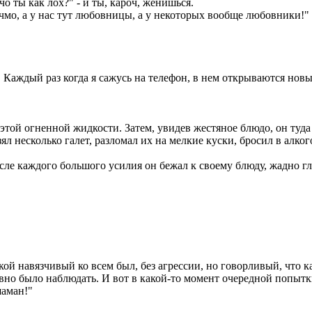
 чо ты как лох?" - и ты, кароч, женишься.
чмо, а у нас тут любовницы, а у некоторых вообще любовники!" -
. Каждый раз когда я сажусь на телефон, в нем открываются нов
той огненной жидкости. Затем, увидев жестяное блюдо, он туда
ял несколько галет, разломал их на мелкие куски, бросил в алко
ле каждого большого усилия он бежал к своему блюду, жадно гло
ой навязчивый ко всем был, без агрессии, но говорливый, что к
бавно было наблюдать. И вот в какой-то момент очередной попыт
шаман!"