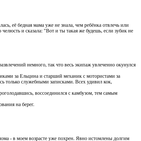
ась, её бедная мама уже не знала, чем ребёнка отвлечь или
елюсть и сказала: "Вот и ты такая же будешь, если зубик не
развлечений немного, так что весь экипаж увлеченно окунулся
иками за Ельцина и старший механик с мотористами за
ись только служебными записками. Всех удивил кок,
роголодавшись, воссоединился с камбузом, тем самым
вания на берег.
лома - в моем возрасте уже похрен. Явно истомлены долгим