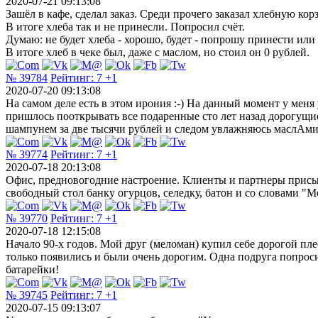
2020-07-21 09:13:08
Зашёл в кафе, сделал заказ. Среди прочего заказал хлебную кор
В итоге хлеба так и не принесли. Попросил счёт.
Думаю: не будет хлеба - хорошо, будет - попрошу принести или
В итоге хлеб в чеке был, даже с маслом, но стоил он 0 рублей.
№ 39784
Рейтинг:
7
+1
2020-07-20 09:13:08
На самом деле есть в этом ирония :-) На данный момент у меня
пришлось пооткрывать все подаренные сто лет назад дорогущи
шампунем за две тысячи рублей и следом увлажняюсь маслАми 
№ 39774
Рейтинг:
7
+1
2020-07-18 20:13:08
Офис, предновогодние настроение. Клиенты и партнеры присыла
свободный стол банку огурцов, селедку, батон и со словами "М
№ 39770
Рейтинг:
7
+1
2020-07-18 12:15:08
Начало 90-х годов. Мой друг (меломан) купил себе дорогой пл
только появились и были очень дорогим. Одна подруга попросил
батарейки!
№ 39745
Рейтинг:
7
+1
2020-07-15 09:13:07