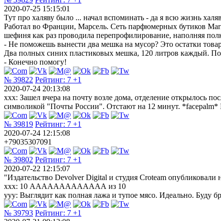
2020-07-25 15:15:01
Тут про халяву было ... начал вспоминать - да я всю жизнь хал
Работал во Франции, Марсель. Сеть парфюмерных бутиков Mari
шефиня как раз проводила перепрофилирование, наполняя пол
- Не поможешь вынести два мешка на мусор? Это остатки товара
Два полных синих пластиковых мешка, 120 литров каждый. П
- Конечно помогу!
№ 39822
Рейтинг:
7
+1
2020-07-24 20:13:08
xxx: Зашел вчера на почту возле дома, отделение открылось пос
символикой "Почты России". Отстают на 12 минут. *facepalm* 
№ 39819
Рейтинг:
7
+1
2020-07-24 12:15:08
+79035307091
№ 39802
Рейтинг:
7
+1
2020-07-22 12:15:07
"Издательство Devolver Digital и студия Croteam опубликовали
xxx: 10 ААААААААААААА из 10
yyy: Выглядит как полная лажа и тупое мясо. Идеально. Буду бр
№ 39793
Рейтинг:
7
+1