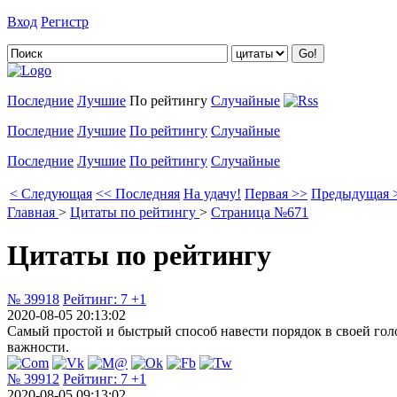
Вход
Регистр
Добавить цитату
Последние
Лучшие
По рейтингу
Случайные
Последние
Лучшие
По рейтингу
Случайные
Последние
Лучшие
По рейтингу
Случайные
< Следующая
<< Последняя
На удачу!
Первая >>
Предыдущая 
Главная
>
Цитаты по рейтингу
>
Страница №671
Цитаты по рейтингу
№ 39918
Рейтинг:
7
+1
2020-08-05 20:13:02
Самый простой и быстрый способ навести порядок в своей голо
важности.
№ 39912
Рейтинг:
7
+1
2020-08-05 09:13:02