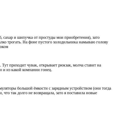
б, сахар и шипучка от простуды мои приобретения), зато
алко трогать. На фоне пустого холодильника намываю голову
соком
Тут приходит чувак, открывает рюкзак, молча ставит на
о и из какой компании гонец.
умуляторы большой ёмкости с зарядным устройством (они тогда
, что так долго не возвращала, зато я поставила новые