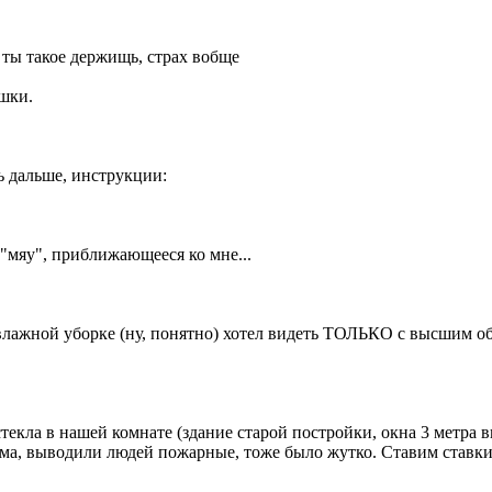
о ты такое держищь, страх вобще
ошки.
ь дальше, инструкции:
 "мяу", приближающееся ко мне...
влажной уборке (ну, понятно) хотел видеть ТОЛЬКО с высшим об
стекла в нашей комнате (здание старой постройки, окна 3 метра 
а, выводили людей пожарные, тоже было жутко. Ставим ставки: 