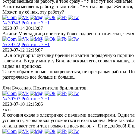
Устраиваешься на работу, а тебе сразу - "У нас тут все женатые,
А потом меняешь работу, а там тебе - "Ну ты лошара! Женился, 
Может, ну её нах, эту работу?
№ 39743
Рейтинг:
7
+1
2020-07-14 20:13:07
Алина: Моя задница воистину более одарена технически, чем я
№ 39722
Рейтинг:
7
+1
2020-07-12 12:15:07
...Он откупорил бутылку бренди и хватил порядочную порцию э
галетами. В одну минуту Виллис вскрыл его, сорвал крышку, вз
видел на приисках.
Таким образом он мог подкрепляться, не прекращая работы. Пос
разгорячаясь все больше и больше...
Луи Буссенар. Похитители бриллиантов.
№ 39707
Рейтинг:
7
+1
2020-07-10 12:15:06
xxx:
Я сегодня ехала в электричке с пьяными пассажирами. Один так
успокоить, уговаривал успокоиться и ехать молча. Мне так за
отталкивает его и так громко на весь вагон - "Я не долбоеб! Я 