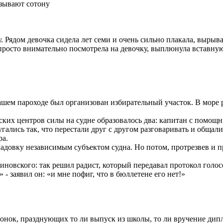
ызывают сотону
 Рядом девочка сидела лет семи и очень сильно плакала, вырывал
росто внимательно посмотрела на девочку, выплюнула вставную ч
ашем пароходе был организован избирательный участок. В море 
ких центров силы на судне образовалось два: капитан с помощн
гались так, что перестали друг с другом разговаривать и общал
ра.
адовку независимым субъектом судна. Но потом, протрезвев и п
новского: так решил радист, который передавал протокол голосо
- заявил он: «и мне пофиг, что в бюллетене его нет!»
чонок, празднующих то ли выпуск из школы, то ли вручение дип