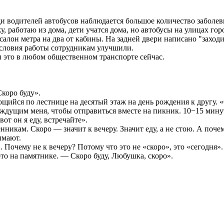
еди водителей автобусов наблюдается большое количество заболе
жу, работаю из дома, дети учатся дома, но автобусы на улицах го
салон метра на два от кабины. На задней двери написано "заходить
 условия работы сотрудникам улучшили.
и это в любом общественном транспорте сейчас.
коро буду».
йся по лестнице на десятый этаж на день рождения к другу. «О
 ждущим меня, чтобы отправиться вместе на пикник. 10−15 минут
вот он я еду, встречайте».
нникам. Скоро — значит к вечеру. Значит еду, а не стою. А поч
имают.
 Почему не к вечеру? Потому что это не «скоро», это «сегодня».
то на памятнике. — Скоро буду, Любушка, скоро».