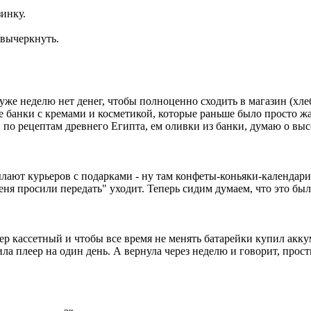
зинку.
 вычеркнуть.
 уже неделю нет денег, чтобы полноценно сходить в магазин (хле
е банки с кремами и косметикой, которые раньше было просто ж
по рецептам древнего Египта, ем оливки из банки, думаю о вы
ют курьеров с подарками - ну там конфеты-коньяки-календари. 
еня просили передать" уходит. Теперь сидим думаем, что это был
еер кассетный и чтобы все время не менять батарейки купил акк
а плеер на один день. А вернула через неделю и говорит, прости