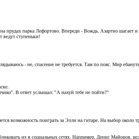
 на прудах парка Лефортово. Впереди - Вождь. Азартно шагает и 
от ведут ступеньки!
ядываюсь - не, спасение не требуется. Там по пояс. Мир ебанут
ске.
чико". В ответ услышал: "А нахуй тебе не пойти?"
вляется возможность поиграть за Элли на гитаре. На выбор около
ликовать их в социальных сетях. Например, Денис Майоров, ред