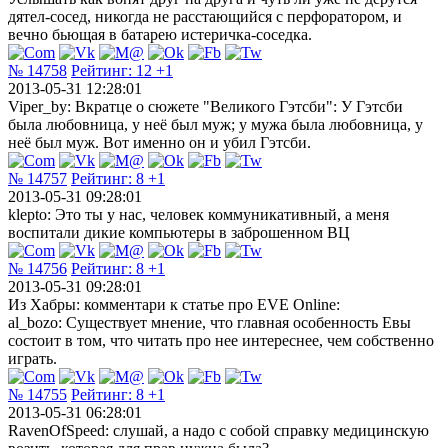
дятел-сосед, никогда не расстающийся с перфоратором, и
вечно бьющая в батарею истеричка-соседка.
№ 14758
Рейтинг:
12
+1
2013-05-31 12:28:01
Viper_by: Вкратце о сюжете "Великого Гэтсби": У Гэтсби
была любовница, у неё был муж; у мужа была любовница, у
неё был муж. Вот именно он и убил Гэтсби.
№ 14757
Рейтинг:
8
+1
2013-05-31 09:28:01
klepto: Это ты у нас, человек коммуникативный, а меня
воспитали дикие компьютеры в заброшенном ВЦ
№ 14756
Рейтинг:
8
+1
2013-05-31 09:28:01
Из Хабры: комментари к статье про EVE Online:
al_bozo: Существует мнение, что главная особенность Евы
состоит в том, что читать про нее интереснее, чем собственно
играть.
№ 14755
Рейтинг:
8
+1
2013-05-31 06:28:01
RavenOfSpeed: слушай, а надо с собой справку медицинскую