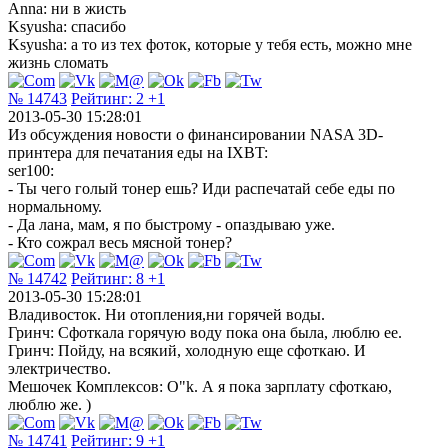
Anna: ни в жисть
Ksyusha: спасибо
Ksyusha: а то из тех фоток, которые у тебя есть, можно мне
жизнь сломать
№ 14743
Рейтинг:
2
+1
2013-05-30 15:28:01
Из обсуждения новости о финансировании NASA 3D-
принтера для печатания еды на IXBT:
ser100:
- Ты чего голый тонер ешь? Иди распечатай себе еды по
нормальному.
- Да лана, мам, я по быстрому - опаздываю уже.
- Кто сожрал весь мясной тонер?
№ 14742
Рейтинг:
8
+1
2013-05-30 15:28:01
Владивосток. Ни отопления,ни горячей воды.
Гринч: Сфоткала горячую воду пока она была, люблю ее.
Гринч: Пойду, на всякий, холодную еще сфоткаю. И
электричество.
Мешочек Комплексов: О"k. А я пока зарплату сфоткаю,
люблю же. )
№ 14741
Рейтинг:
9
+1