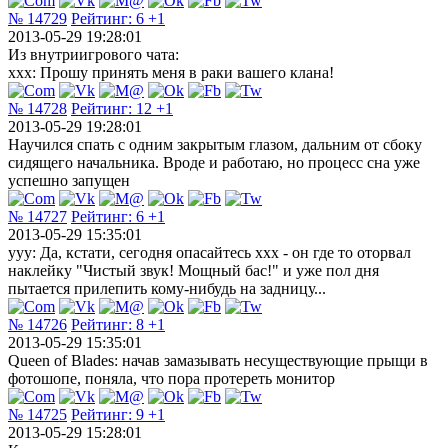
№ 14729
Рейтинг:
6
+1
2013-05-29 19:28:01
Из внутриигрового чата:
xxx: Прошу принять меня в раки вашего клана!
№ 14728
Рейтинг:
12
+1
2013-05-29 19:28:01
Научился спать с одним закрытым глазом, дальним от сбоку
сидящего начальника. Вроде и работаю, но процесс сна уже
успешно запущен
№ 14727
Рейтинг:
6
+1
2013-05-29 15:35:01
yyy: Да, кстати, сегодня опасайтесь xxx - он где то оторвал
наклейку "Чистый звук! Мощный бас!" и уже пол дня
пытается прилепить кому-нибудь на задницу...
№ 14726
Рейтинг:
8
+1
2013-05-29 15:35:01
Queen of Blades: начав замазывать несуществующие прыщи в
фотошопе, поняла, что пора протереть монитор
№ 14725
Рейтинг:
9
+1
2013-05-29 15:28:01