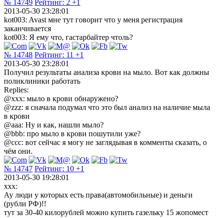
№ 14749
Рейтинг:
2
+1
2013-05-30 23:28:01
kot003: Avast мне тут говорит что у меня регистрация
заканчивается
kot003: Я ему что, гастарбайтер чтоль?
№ 14748
Рейтинг:
11
+1
2013-05-30 23:28:01
Получил результаты анализа крови на мыло. Вот как должны
поликлиники работать
Replies:
@xxx: мыло в крови обнаружено?
@zzz: я сначала подумал что это был анализ на наличие мыла
в крови
@aaa: Ну и как, нашли мыло?
@bbb: про мыло в крови пошутили уже?
@ccc: вот сейчас я могу не заглядывая в комменты сказать, о
чём они.
№ 14747
Рейтинг:
10
+1
2013-05-30 19:28:01
xxx:
Ау люди у которых есть права(автомобильные) и деньги
(рубли РФ)!!
тут за 30-40 килорублей можно купить газельку 15 жопомест