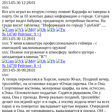
2013-05-30 12:28:01
xxx:
Все кто играл во вторую готику помнят Кардифа из таверны в
порту. Он за 10 золотых давал информацию о городе. Сегодня
у метро видел бабушку, продающую лотерейные билеты. На
груди висит табличка: "Информация по городу 5 рублей".....
№ 14740
Рейтинг:
9
+1
2013-05-30 12:28:01
xxx: У меня клавиатура профессионального геймера - с
имитацией заклинивающего оружия!
xxx: Полное погружение в атмосферу любого шутера -
западающая клавиша "R"!
№ 14739
Рейтинг:
8
+1
2013-05-30 09:28:01
xxx:
А теперь перенесемся в Херсон, начало 90-ых. Поздний вечер,
троллейбус, на остановке входит чОткая парочка. Он и Она.
Спортивные костюмы, мохеровые шарфы, на нем, естессно,
кЭпка. Основательно поддатые. Садятся рядышком, Он у
окна, Она у прохода. Вечер реально поздний, троллейбус
делает последний круг и в парк, а посему водила мчит на всех
парах и на поворотах закладывает крутые виражи. Очередной
вираж и Она, не удержавшись, вываливается в проход. ОН -