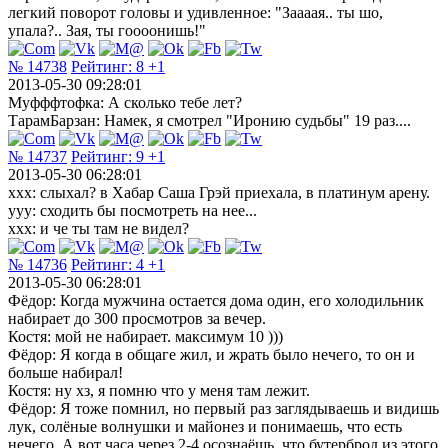
легкий поворот головы и удивленное: "Заааая.. ты шо,
упала?.. Зая, ты гоооонишь!"
№ 14738
Рейтинг:
8
+1
2013-05-30 09:28:01
Муфффтофка: А сколько тебе лет?
ТарамБарзан: Намек, я смотрел "Иронию судьбы" 19 раз....
№ 14737
Рейтинг:
9
+1
2013-05-30 06:28:01
ххх: слыхал? в Хабар Саша Грэй приехала, в платинум арену.
ууу: сходить бы посмотреть на нее...
ххх: и че ты там не видел?
№ 14736
Рейтинг:
4
+1
2013-05-30 06:28:01
Фёдор: Когда мужчина остается дома один, его холодильник
набирает до 300 просмотров за вечер.
Костя: мой не набирает. максимум 10 )))
Фёдор: Я когда в общаге жил, и жрать было нечего, то он и
больше набирал!
Костя: ну хз, я помню что у меня там лежит.
Фёдор: Я тоже помнил, но первый раз заглядываешь и видишь
лук, солёные волнушки и майонез и понимаешь, что есть
нечего. А вот часа через 2-4 осознаёшь, что бутерброд из этого