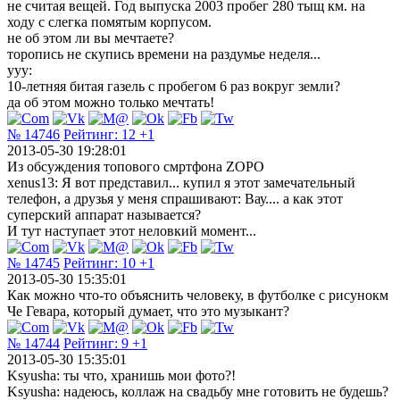
не считая вещей. Год выпуска 2003 пробег 280 тыщ км. на
ходу с слегка помятым корпусом.
не об этом ли вы мечтаете?
торопись не скупись времени на раздумье неделя...
yyy:
10-летняя битая газель с пробегом 6 раз вокруг земли?
да об этом можно только мечтать!
№ 14746
Рейтинг:
12
+1
2013-05-30 19:28:01
Из обсуждения топового смртфона ZOPO
xenus13: Я вот представил... купил я этот замечательный
телефон, а друзья у меня спрашивают: Вау.... а как этот
суперский аппарат называется?
И тут наступает этот неловкий момент...
№ 14745
Рейтинг:
10
+1
2013-05-30 15:35:01
Как можно что-то объяснить человеку, в футболке с рисунокм
Че Гевара, который думает, что это музыкант?
№ 14744
Рейтинг:
9
+1
2013-05-30 15:35:01
Ksyusha: ты что, хранишь мои фото?!
Ksyusha: надеюсь, коллаж на свадьбу мне готовить не будешь?