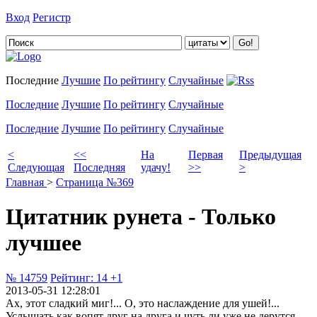
Вход
Регистр
Добавить цитату
Последние
Лучшие
По рейтингу
Случайные
Последние
Лучшие
По рейтингу
Случайные
Последние
Лучшие
По рейтингу
Случайные
<
<<
На
Первая
Предыдущая
Следующая
Последняя
удачу!
>>
>
Главная
>
Страница №369
Цитатник рунета - Только
лучшее
№ 14759
Рейтинг:
14
+1
2013-05-31 12:28:01
Ах, этот сладкий миг!... О, это наслаждение для ушей!...
Услышать как вопят друг на друга и чуть ли уже не дерутся