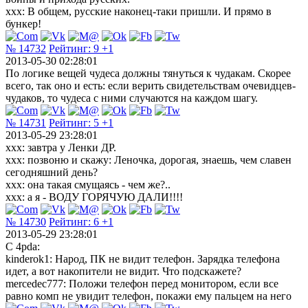
xxx: В общем, русские наконец-таки пришли. И прямо в
бункер!
№ 14732
Рейтинг:
9
+1
2013-05-30 02:28:01
По логике вещей чудеса должны тянуться к чудакам. Скорее
всего, так оно и есть: если верить свидетельствам очевидцев-
чудаков, то чудеса с ними случаются на каждом шагу.
№ 14731
Рейтинг:
5
+1
2013-05-29 23:28:01
xxx: завтра у Ленки ДР.
xxx: позвоню и скажу: Леночка, дорогая, знаешь, чем славен
сегодняшний день?
xxx: она такая смущаясь - чем же?..
xxx: а я - ВОДУ ГОРЯЧУЮ ДАЛИ!!!!
№ 14730
Рейтинг:
6
+1
2013-05-29 23:28:01
C 4pda:
kinderok1: Народ, ПК не видит телефон. Зарядка телефона
идет, а вот накопители не видит. Что подскажете?
mercedec777: Положи телефон перед монитором, если все
равно комп не увидит телефон, покажи ему пальцем на него