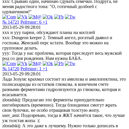
xxx: Срываю один, начинаю сдувать семечки. Подруга, не
меняя радостного тона: "О, готичный долбоеб с
одуванчиком!"
№ 14721
Рейтинг:
6
+1
2013-05-29 09:28:01
ххх и yyy парни, обсуждают планы на косплей
ххх: Dungeon keeper 2. Темный ангел, рогатый дьявол и
госпожа. Женский перс кстати. Вообще это можно на
групповое делать.
yyy: Тогда у нас проблема, которая преследует весь мужской
род со дня рождения. Нам нужна БАБА.
№ 14720
Рейтинг:
1
+1
2013-05-29 09:28:01
Лада Зозуля: крахмал состоит из амилозы и амилопектина, это
полисахариды из остатков глюкозы. в конечном счете
разными ферментами гидролизуются до глюкозы, которая и
всасывается.
zloradskij: Предлагаю эти ферменты принудительно
ингибировать (временно). Тогда блондинки смогут жрать
свои булочки, не особо отращивая толстую жопу.
user_ami: Подозреваю, тогда в ЖКТ начнётся такое, что лучше
уж толстая жопа. :(
zloradskij: А это даже к лучшему. Нужно только дописать в