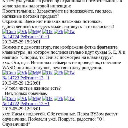
Краем уха услышал разговор охранника и посетительницы в
холле здания налоговой инпекции:
Посетительница: Здравствуйте не подскажите, где здесь
натяжные потолки продают?
Охранник: Здесь нет никаких натяжных потолков,
единственный кто здесь может натянуть - это налоговая!
№ 14724
Рейтинг:
10
+1
2013-05-29 15:28:01
Коммент к демотиватору, где изображена фотка фрагмента
клавиатуры, на котором последовательно идут буквы S, E, X и
надпись "Спорим, ты сейчас посмотрел на клавиатуру?":
xxx: Ога, щас. Истинных геймеров не проведёшь, сочетание
WASD они знают лучше, чем свою дату рождения.
№ 14723
Рейтинг:
13
+1
2013-05-29 12:28:01
- У тебя чистые джинсы есть?
- Нет, только обычные.
№ 14722
Рейтинг:
12
+1
2013-05-29 12:28:01
xxx: Идем с подругой. Обе готичные. Перед ВУЗом растут
одуванчики. Побелели уже. Подруга, радостно: "О!
Одуванчики!"