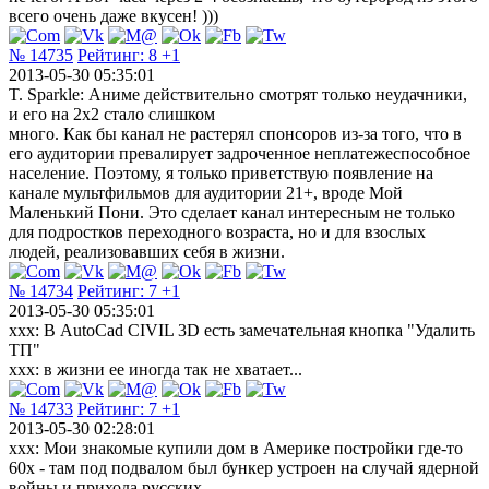
всего очень даже вкусен! )))
№ 14735
Рейтинг:
8
+1
2013-05-30 05:35:01
T. Sparkle: Аниме действительно смотрят только неудачники,
и его на 2х2 стало слишком
много. Как бы канал не растерял спонсоров из-за того, что в
его аудитории превалирует задроченное неплатежеспособное
население. Поэтому, я только приветствую появление на
канале мультфильмов для аудитории 21+, вроде Мой
Маленький Пони. Это сделает канал интересным не только
для подростков переходного возраста, но и для взослых
людей, реализовавших себя в жизни.
№ 14734
Рейтинг:
7
+1
2013-05-30 05:35:01
ххх: В AutoCad CIVIL 3D есть замечательная кнопка "Удалить
ТП"
ххх: в жизни ее иногда так не хватает...
№ 14733
Рейтинг:
7
+1
2013-05-30 02:28:01
xxx: Мои знакомые купили дом в Америке постройки где-то
60х - там под подвалом был бункер устроен на случай ядерной
войны и прихода русских.