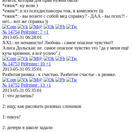
возить, которая для прав нужна была?
*ежик*: ну вози )
*ежик*: и из психдиспансера тож, в комплекте )))
*ежик*: - вы возите с собой мед справку? - ДАА - вы псих?! -
нет... вот же справка ))
№ 14754
Рейтинг:
7
+1
2013-05-31 06:28:01
XXL: не ненависти! Любовь - самое опасное чувство!!
Алиса Дольская: не. самое опасное чувство это "да у меня ещё
куча времени, я всё успею".(
№ 14753
Рейтинг:
10
+1
2013-05-31 05:35:01
Разбитая рюмка - к счастью. Разбитое счастье - к рюмке.
№ 14752
Рейтинг:
13
+1
2013-05-31 05:35:01
1: что делаешь?
2: ищу, как рисовать розовых слоников
1: накуа?
2: дочери в школе задали