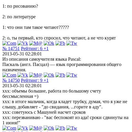
1: по рисованию?
2: по литературе
1: что они там такое читают?????
2: о, ты первый, кто спросил, что читают, а не что курят
№ 14751
Рейтинг:
6
+1
2013-05-31 02:28:01
Из описания самоучителя языка Pascal:
Паскаль (англ. Пасцал) — язык программирования общего
назначения.
№ 14750
Рейтинг:
9
+1
2013-05-31 02:28:01
xxx: объемы большие, работа по большому счету
бессмысленная =)
xxx: в итоге мальчик, когда кладет трубку, думая, что я уже не
слышу, добавляет - "до свидания, ...горите в аду".
xxx: советуюсь с Машуней насчет сроков
xxx: перезваниваю - "вас беспокоят из ада! сроки сдвинуты на
1 июня!"