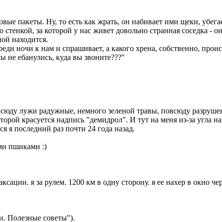
ые пакеты. Ну, то есть как жрать, он набивает ими щеки, убегает
стенкой, за которой у нас живет довольно странная соседка - о
ной находится.
еди ночи к нам и спрашивает, а какого хрена, собственно, прои
 не ебанулись, куда вы звоните???"
повсюду лужи радужные, немного зеленой травы, повсюду разруше
орой красуется надпись "демидрол". И тут на меня из-за угла на
я я последний раз почти 24 года назад.
ми пшиками :)
аксации. я за рулем. 1200 км в одну сторону. я ее нахер в окно че
и. Полезные советы").