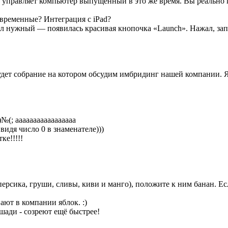
х управляет компьютер выпущенный в это же время. Вы реально 
временные? Интеграция с iPad?
ёл нужный — появилась красивая кнопочка «Launch». Нажал, за
удет собрание на котором обсудим имбридинг нашей компании. Я 
(; ааааааааааааааааа
видя число 0 в знаменателе)))
ке!!!!!
 персика, груши, сливы, киви и манго), положите к ним банан. 
ают в компании яблок. :)
ади - созреют ещё быстрее!