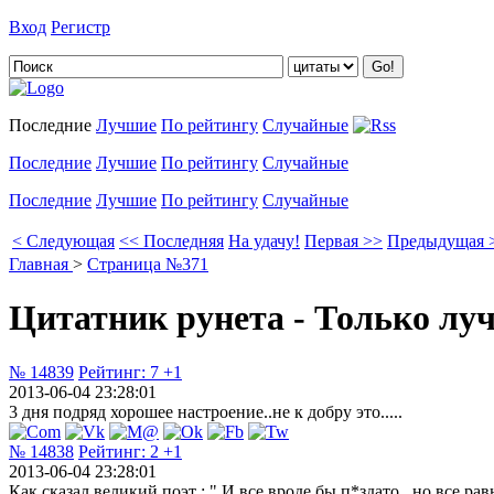
Вход
Регистр
Добавить цитату
Последние
Лучшие
По рейтингу
Случайные
Последние
Лучшие
По рейтингу
Случайные
Последние
Лучшие
По рейтингу
Случайные
< Следующая
<< Последняя
На удачу!
Первая >>
Предыдущая 
Главная
>
Страница №371
Цитатник рунета - Только лу
№ 14839
Рейтинг:
7
+1
2013-06-04 23:28:01
3 дня подряд хорошее настроение..не к добру это.....
№ 14838
Рейтинг:
2
+1
2013-06-04 23:28:01
Как сказал великий поэт : " И все вроде бы п*здато , но все ра