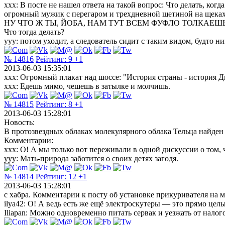
ххх: В посте не нашел ответа на такой вопрос: Что делать, ко
огромный мужик с перегаром и трехдневной щетиной на щеках.
НУ ЧТО Ж ТЫ, ЙОБА, НАМ ТУТ ВСЕМ ФУФЛО ТОЛКАЕШ
Что тогда делать?
ууу: потом уходит, а следователь сидит с таким видом, будто ни
№ 14816
Рейтинг:
9
+1
2013-06-03 15:35:01
xxx: Огромный плакат над шоссе: "История страны - история 
xxx: Едешь мимо, чешешь в затылке и молчишь.
№ 14815
Рейтинг:
8
+1
2013-06-03 15:28:01
Новость:
В протозвездных облаках молекулярного облака Тельца найден
Комментарии:
xxx: О! А мы только вот переживали в одной дискуссии о том,
yyy: Мать-природа заботится о своих детях загодя.
№ 14814
Рейтинг:
12
+1
2013-06-03 15:28:01
с хабра. Комментарии к посту об установке прикуривателя на 
ilya42: О! А ведь есть же ещё электроскутеры — это прямо цел
Iliapan: Можно одновременно питать сервак и уезжать от налог