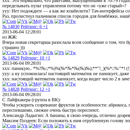
ххх: Это нормально, что ракетами, выпущенными в 70-79 года
переделывать пульт управления потому что он «уже старый»?
yyy: Нет подождите — а как же юзабилити? Тач-интерфейсы со
Раз, пролистнул пальчиком список городов для бомбёжки, наш
№ 14830
Рейтинг:
6
+1
2013-06-04 12:28:01
из ЖЖ:
Вчера новая секретарша разослала всем сообщение о том, что б
страшно )))
№ 14829
Рейтинг:
10
+1
2013-06-04 09:28:01
ххх: паникую.. *%?№:;*%)%(№*№*№(№)№);**"!_)(%*::%:"*! (!)№
ууу: а ну успокоилась! настоящий математик не паникует, даже 
ххх: настоящий математик паникует, когда видит число 2 в зачет
№ 14828
Рейтинг:
12
+1
2013-06-04 09:28:01
С Лайфхакера (группа в ВК):
Чтобы ускорить созревание фруктов (в особенности: абрикоса,
переспевшими, свежие очень быстро переспеют.
Александр Ладыгин: А бананы, в свою очередь, отлично дозрев
Максим Поздеев: Если положить к ним отрубленную голову лош