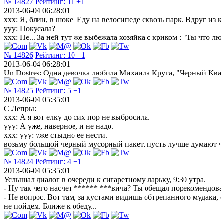
№ 14827
Рейтинг:
11
+1
2013-06-04 06:28:01
ххх: Я, блин, в шоке. Еду на велосипеде сквозь парк. Вдруг из
ууу: Покусала?
ххх: Не... За ней тут же выбежала хозяйка с криком : "Ты что 
№ 14826
Рейтинг:
10
+1
2013-06-04 06:28:01
Un Dostres: Одна девочка любила Михаила Круга, "Черный Квад
№ 14825
Рейтинг:
5
+1
2013-06-04 05:35:01
С Лепры:
ххх: А я вот елку до сих пор не выбросила.
ууу: А уже, наверное, и не надо.
ххх: yyy: уже стыдно ее нести.
возьму большой черный мусорный пакет, пусть лучше думают ч
№ 14824
Рейтинг:
4
+1
2013-06-04 05:35:01
Услышал диалог в очереди к сигаретному ларьку, 9:30 утра.
- Ну так чего насчет ****** ***вича? Ты обещал порекомендова
- Не вопрос. Вот там, за кустами видишь обтрепанного мудака,
не пойдем. Ближе к обеду...