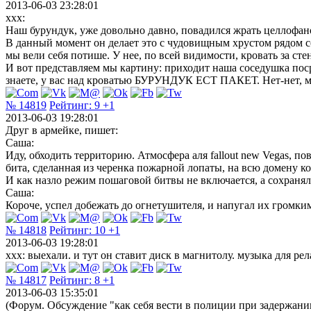
2013-06-03 23:28:01
xxx:
Наш бурундук, уже довольно давно, повадился жрать целлофанов
В данный момент он делает это с чудовищным хрустом рядом со 
мы вели себя потише. У нее, по всей видимости, кровать за сте
И вот представляем мы картину: приходит наша соседушка поср
знаете, у вас над кроватью БУРУНДУК ЕСТ ПАКЕТ. Нет-нет, мы
№ 14819
Рейтинг:
9
+1
2013-06-03 19:28:01
Друг в армейке, пишет:
Саша:
Иду, обходить территорию. Атмосфера аля fallout new Vegas, 
бита, сделанная из черенка пожарной лопаты, на всю домену кот
И как назло режим пошаговой битвы не включается, а сохранялс
Саша:
Короче, успел добежать до огнетушителя, и напугал их громки
№ 14818
Рейтинг:
10
+1
2013-06-03 19:28:01
xxx: выехали. и тут он ставит диск в магнитолу. музыка для рел
№ 14817
Рейтинг:
8
+1
2013-06-03 15:35:01
(Форум. Обсуждение "как себя вести в полиции при задержани