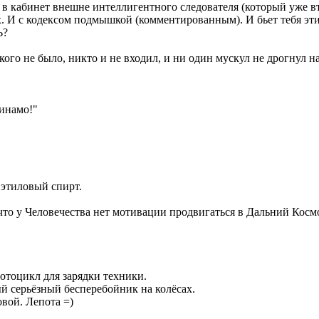
гда в кабинет внешне интеллигентного следователя (который уже 
 И с кодексом подмышкой (комментированным). И бьет тебя этим
Ь?
кого не было, никто и не входил, и ни один мускул не дрогнул на
Динамо!"
 этиловый спирт.
 что у Человечества нет мотивации продвигаться в Дальний Косм
мотоцикл для зарядки техники.
ый серьёзный бесперебойник на колёсах.
овой. Лепота =)