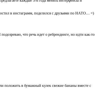
предлагаете каждые 3-4 года менять интерфейсы и
постил в инстаграмм, поделился с друзьями по НАТО… =)
подозреваю, что речь идет о ребрендинге, но идти как-то
Если положить в бумажный кулек свежие бананы вместе с