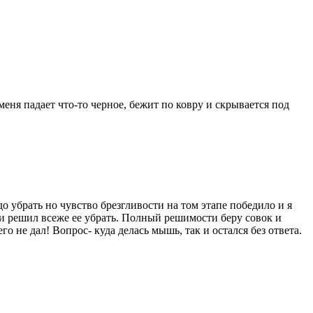
еня падает что-то черное, бежит по ковру и скрывается под
 убрать но чувство брезгливости на том этапе победило и я
ь и решил всеже ее убрать. Полный решимости беру совок и
не дал! Вопрос- куда делась мышь, так и остался без ответа.