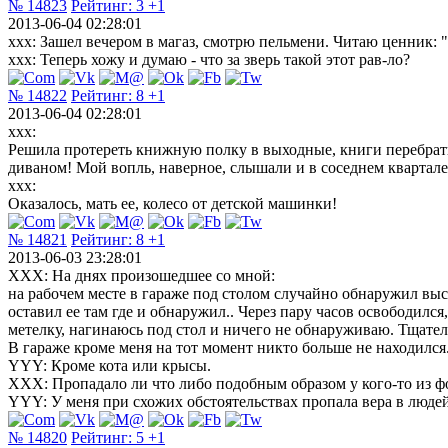
№ 14823
Рейтинг:
3
+1
2013-06-04 02:28:01
xxx: Зашел вечером в магаз, смотрю пельмени. Читаю ценник: "П
xxx: Теперь хожу и думаю - что за зверь такой этот рав-ло?
№ 14822
Рейтинг:
8
+1
2013-06-04 02:28:01
xxx:
Решила протереть книжную полку в выходные, книги перебрать, 
диваном! Мой вопль, наверное, слышали и в соседнем квартале
xxx:
Оказалось, мать ее, колесо от детской машинки!
№ 14821
Рейтинг:
8
+1
2013-06-03 23:28:01
ХХХ: На днях произошедшее со мной:
на рабочем месте в гараже под столом случайно обнаружил выс
оставил ее там где и обнаружил.. Через пару часов освободился
метелку, нагинаюсь под стол и ничего не обнаруживаю. Тщател
В гараже кроме меня на тот момент никто больше не находился..
YYY: Кроме кота или крысы.
ХХХ: Пропадало ли что либо подобным образом у кого-то из 
YYY: У меня при схожих обстоятельствах пропала вера в людей
№ 14820
Рейтинг:
5
+1