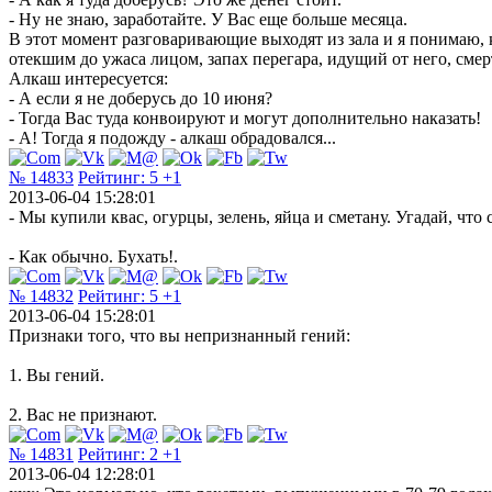
- Ну не знаю, заработайте. У Вас еще больше месяца.
В этот момент разговаривающие выходят из зала и я понимаю, 
отекшим до ужаса лицом, запах перегара, идущий от него, смерт
Алкаш интересуется:
- А если я не доберусь до 10 июня?
- Тогда Вас туда конвоируют и могут дополнительно наказать!
- А! Тогда я подожду - алкаш обрадовался...
№ 14833
Рейтинг:
5
+1
2013-06-04 15:28:01
- Мы купили квас, огурцы, зелень, яйца и сметану. Угадай, что 
- Как обычно. Бухать!.
№ 14832
Рейтинг:
5
+1
2013-06-04 15:28:01
Признаки того, что вы непризнанный гений:
1. Вы гений.
2. Вас не признают.
№ 14831
Рейтинг:
2
+1
2013-06-04 12:28:01