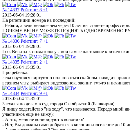
№ 14837
Рейтинг:
8
+1
2013-06-04 19:28:01
На репетиции номера на последний:
- Ребята, а ведь меньше чем через 10 лет вы станете професс
ПОЧЕМУ ВЫ НЕ МОЖЕТЕ ПОДНЯТЬ ОДНОВРЕМЕННО РУ
№ 14836
Рейтинг:
7
+1
2013-06-04 19:28:01
Leo: Визиты к стоматологу - мои самые настоящие критические
№ 14835
Рейтинг:
2
+1
2013-06-04 15:35:01
Про ребенка:
лева научился виртуозно пользоваться скайпом. находит прило
верхнем углу. выбирает видеозвонок. звонит. тут-то и начина
№ 14834
Рейтинг:
9
+1
2013-06-04 15:35:01
Заехал я по делам в суд города Октябрьский (Башкирия)
Я пишу ходатайство "на ходу", что называется. Передо мной дв
участников еще не вижу):
- А что, меня не конвоируют в колонию?
- Нет, Вы должны сами добраться в колонию-поселение до 10 и
- А как я туда доберусь? Это же денег стоит.