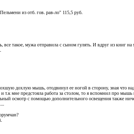
ельмени из отб. гов. рав-ло" 115,5 руб.
все такое, мужа отправила с сыном гулять. И вдруг из книг на м
.
охшую дохлую мышь, отодвинул ее ногой в сторону, зная что надо
, и т.к мне предстояла работа за столом, то я вспомнил про мыш
ьный осмотр с помощью дополнительного освещения также ничего 
..
форумчан?
.