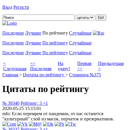
Вход
Регистр
Добавить цитату
Последние
Лучшие
По рейтингу
Случайные
Последние
Лучшие
По рейтингу
Случайные
Последние
Лучшие
По рейтингу
Случайные
<
<<
На
Первая
Предыдущая
Следующая
Последняя
удачу!
>>
>
Главная
>
Цитаты по рейтингу
>
Страница №375
Цитаты по рейтингу
№ 39340
Рейтинг:
3
+1
2020-05-25 15:15:01
mfo: Если перемрем от пандемии, от нас останется
"культурный" слой из масок, перчаток и презервативов.
№ 39337
Рейтинг:
3
+1