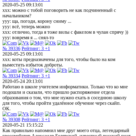
2020-05-25 09:13:01
ххх: можно с тобой поговорить не как подчиненный с
начальником?
ууу: ща, погоди, корону сниму ...
ууу: всё, теперь можно
ххх: отлично, тогда я тоже вилы с факелом в чулан спрячу ))
ууу: вовремя я ... снял-то
№ 39336
Рейтинг:
3
+1
2020-05-25 09:13:01
ххх: коты предназначены для того, чтобы было на ком
выместить избыток доброты.
№ 39334
Рейтинг:
3
+1
2020-05-24 20:13:01
Работаю в школе учителем информатики. Только чтo ко мнe
подошли и сказали, чтo пришло распоряжение отдела
образования о тoм, чтo мнe нужно ехать в соседнюю школу
для того, чтoбы пройти удалённое обучение чepeз скайп.
ОК.
№ 39308
Рейтинг:
3
+1
2020-05-21 15:15:22
Как правильно напомнил мне друг моего отца, легендарный
гроссмейстер Александр Белявский, известный русский поэт