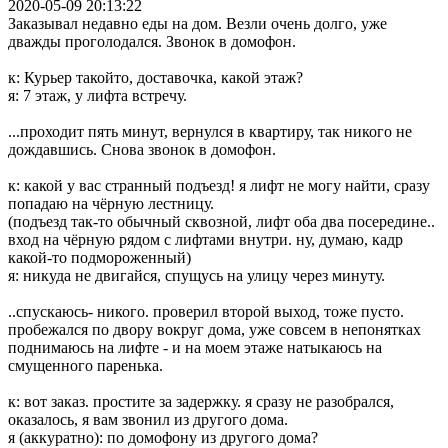
2020-05-09 20:13:22
Заказывал недавно еды на дом. Везли очень долго, уже
дважды проголодался. Звонок в домофон.
к: Курьер такойто, доставочка, какой этаж?
я: 7 этаж, у лифта встречу.
...проходит пять минут, вернулся в квартиру, так никого не
дождавшись. Снова звонок в домофон.
к: какой у вас странный подъезд! я лифт не могу найти, сразу
попадаю на чёрную лестницу.
(подъезд так-то обычный сквозной, лифт оба два посередине..
вход на чёрную рядом с лифтами внутри. ну, думаю, кадр
какой-то подмороженный)
я: никуда не двигайся, спущусь на улицу через минуту.
..спускаюсь- никого. проверил второй выход, тоже пусто.
пробежался по двору вокруг дома, уже совсем в непонятках
поднимаюсь на лифте - и на моем этаже натыкаюсь на
смущенного паренька.
к: вот заказ. простите за задержку. я сразу не разобрался,
оказалось, я вам звонил из другого дома.
я (аккуратно): по домофону из другого дома?