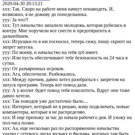
2020-04-30 20:13:21
xxx: Так. Скоро на работе меня начнут ненавидеть. И,
возможно, я не доживу до понедельника.
yyy: За что?!
xxx: Тут начальство запалило молодежь, которая рубилась в
контру. Мне поручили все снести и предотвратить в
дальнейшем.
xxx: Игрушки-то я им посносил, теперь сижу, пишу скрипт на
запрет запуска.
yyy: По моему, и начальство на тебя зуб имеет.
yyy: Или пусть обеспечивают тебе безопасность на 24 часа в
сутки.
yyy: От разъяренных игроков.
xxx: Ага, обеспечили. Разбежались.
xxx: Между прочим, давно хотел разобраться с запретом на
запуск программ. Теперь вот повод дали.
yyy: А у коллег будет повод тебя поколотить. Вдруг они тоже
давно хотели.
xxx: Так поводов уже достаточно было....
xxx: Интернет, который не я решаю, кому подключать, новые
компьютеры, которые я не распределяю.
xxx: И еще прихожу за час до начала рабочего дня. И ухожу на
пол-часа позже.
xxx: Аа, еще несколько раз по распоряжению начальства
удалял с сетевого диска музыку и фильмы, которых там быть