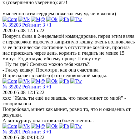
к (совершенно уверенно): ага!
мысленно всем сердцем пожелал ему удачи в жизни)
№ 39203
Рейтинг:
3
+1
2020-05-08 12:15:22
Подруга была в 2-недельной командировке, перед этим взяла
с передержки взрослую капризную кошку, очень волновалась
за ее психическое состояние в отсутствие хозяйки, просила
нас приезжать через день, кормить и гладить не менее 15
минут. Ездил муж, ибо ему проще. Пишу ему:
- Ну ты где? Сколько можно тебя ждать?!
- Глажу кошку! Посмотри, как она счастлива.
И присылает в вайбер фото недовольной морды.
№ 39202
Рейтинг:
3
+1
2020-05-08 12:15:22
ххх: "Жаль, ты ещё не знаешь, что такое минет со мной" -
говорила она.
Попробовал, минет как минет, ровно то, что и ожидаешь от
девушки.
А вот курицу она готовила божественно...
№ 39201
Рейтинг:
3
+1
2020-05-08 09:13:22