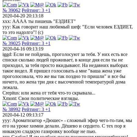
№ 39062
Рейтинг:
3
+1
2020-04-20 20:13:18
xxx: АААА ты пишешь "ЕЗДИЕТ"
yyy: Как говорит наш любимый шеф: "Если человек ЕЗДИЕТ,
то это надолго"! (с)
№ 39025
Рейтинг:
3
+1
2020-04-16 09:13:19
iggd: Если не пойдешь, проголосуют за тебя. У них есть все
списки сколько людей проживает, в конце дня если ты не
приходил, за тебя просто вкидывают. На недавних выборах
такое видел. Я пришел голосовать а мне "ваша жена уже
проголосовала, что же вы так поздно то пришли" и все бы
ничего, но жена три дня с высоченной температурой дома
лежала.
Crepitus: или жена от тебя что-то скрывала...
Xmont: Свои политические взгляды.
№ 38992
Рейтинг:
3
+1
2020-04-12 09:13:17
ууу: Ароматизатор «Дюшес» - сложный эфир чего-то-там, мы
его на уроке химии делали. Дёшево и сердито. С тех пор я
никакую сладкую газировку вообще не пью.
zzz: Слабак! Я ем колбасу после посещения мясокомбината!