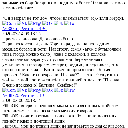
занимается бодибилдингом, поднимая более 100 килограммов
в становой тяге.
"Он выбрал не тот дом, чтобы вламываться" (c)Уилли Мерфи.
№ 38761
Рейтинг:
3
+1
2020-03-14 09:13:15
Просто зарисовка. Давно дело было.
Парк, воскресный день. Идет пара, дама на последних
месяцах беременности. Навстречу семья - муж с бутылочкой
пива (тогда можно было), жена с коляской, в коляске
симпатичный карапуз с пустышкой. Беременнная с
умилением и восторгом смотрит, видимо, представляя, что
скоро и они так же... Восторженно произносит: "Какая
прелесть! Как это прекрасно! Правда?" На что её спутник с
той же самой восторженной интонацией отвечает: "Правда...
Очень прекрасно! Балтика! Семёрка!"
№ 38726
Рейтинг:
3
+1
2020-03-09 20:13:14
FillipOK: впервые решился заказать в известном китайском
интернет-магазине несколько мелких товаров
FillipOK: почитав отзывы, понял, что большинство из них
придёт прямо в почтовый ящик
FillipOK: мой почтовый ящик не запирается со дня сдачи дома,