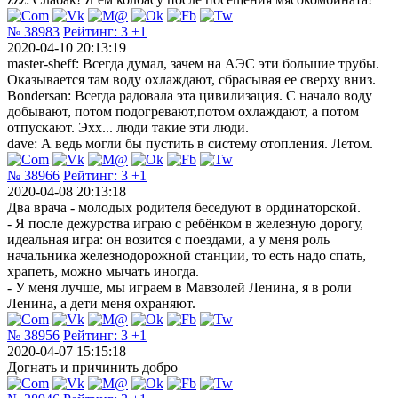
№ 38983
Рейтинг:
3
+1
2020-04-10 20:13:19
master-sheff: Всегда думал, зачем на АЭС эти большие трубы.
Оказывается там воду охлаждают, сбрасывая ее сверху вниз.
Bondersan: Всегда радовала эта цивилизация. С начало воду
добывают, потом подогревают,потом охлаждают, а потом
отпускают. Эхх... люди такие эти люди.
dave: А ведь могли бы пустить в систему отопления. Летом.
№ 38966
Рейтинг:
3
+1
2020-04-08 20:13:18
Два врача - молодых родителя беседуют в ординаторской.
- Я после дежурства играю с ребёнком в железную дорогу,
идеальная игра: он возится с поездами, а у меня роль
начальника железнодорожной станции, то есть надо спать,
храпеть, можно мычать иногда.
- У меня лучше, мы играем в Мавзолей Ленина, я в роли
Ленина, а дети меня охраняют.
№ 38956
Рейтинг:
3
+1
2020-04-07 15:15:18
Догнать и причинить добро