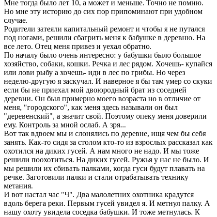
Мне тогда было лет 10, а может и меньше. Точно не помню.
Но мне эту историю до сих пор припоминают при удобном
случае.
Родители затеяли капитальный ремонт и чтобы я не путался
под ногами, решили сбагрить меня к бабушке в деревню. На
все лето. Отец меня привез и уехал обратно.
По началу было очень интересно: у бабушки было большое
хозяйство, собаки, кошки. Речка и лес рядом. Хочешь- купайся
или лови рыбу а хочешь- иди в лес по грибы. Но через
неделю-другую я заскучал. И наверное я бы там умер со скуки
если бы не приехал мой двоюродный брат из соседней
деревни. Он был примерно моего возраста но в отличие от
меня, "городского", как меня здесь называли он был
"деревенский", а значит свой. Поэтому опеку меня доверили
ему. Контроль за мной ослаб. А зря...
Вот так вдвоем мы и слонялись по деревне, ищя чем бы себя
занять. Как-то сидя за столом кто-то из взрослых рассказал как
охотился на диких гусей. А нам много не надо. И мы тоже
решили поохотиться. На диких гусей. Ружья у нас не было. И
мы решили их сбивать палками, когда гуси будут плавать на
речке. Заготовили палки и стали отрабатывать технику
метания.
И вот настал час "Ч". Два малолетних охотника крадутся
вдоль берега реки. Первым гусей увидел я. И метнул палку. А
нашу охоту увидела соседка бабушки. И тоже метнулась. К