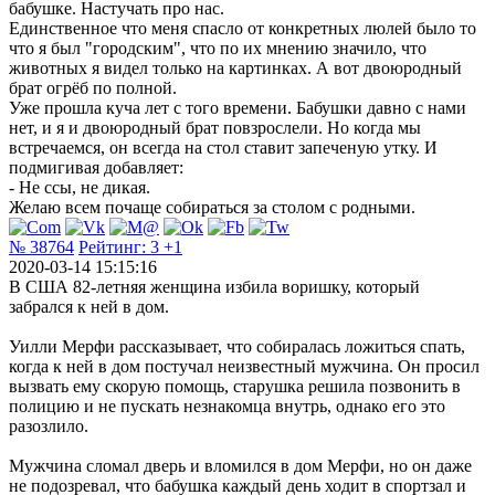
бабушке. Настучать про нас.
Единственное что меня спасло от конкретных люлей было то
что я был "городским", что по их мнению значило, что
животных я видел только на картинках. А вот двоюродный
брат огрёб по полной.
Уже прошла куча лет с того времени. Бабушки давно с нами
нет, и я и двоюродный брат повзрослели. Но когда мы
встречаемся, он всегда на стол ставит запеченую утку. И
подмигивая добавляет:
- Не ссы, не дикая.
Желаю всем почаще собираться за столом с родными.
№ 38764
Рейтинг:
3
+1
2020-03-14 15:15:16
В США 82-летняя женщина избила воришку, который
забрался к ней в дом.
Уилли Мерфи рассказывает, что собиралась ложиться спать,
когда к ней в дом постучал неизвестный мужчина. Он просил
вызвать ему скорую помощь, старушка решила позвонить в
полицию и не пускать незнакомца внутрь, однако его это
разозлило.
Мужчина сломал дверь и вломился в дом Мерфи, но он даже
не подозревал, что бабушка каждый день ходит в спортзал и