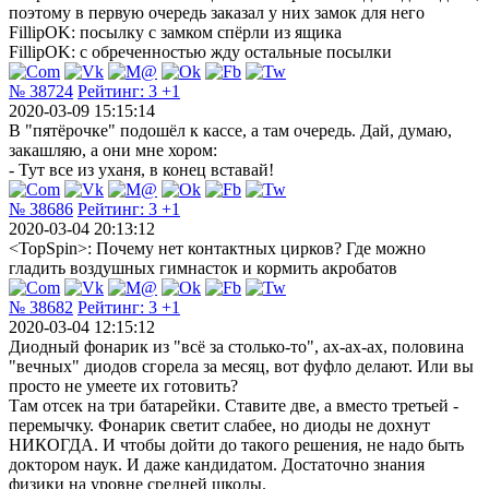
поэтому в первую очередь заказал у них замок для него
FillipOK: посылку с замком спёрли из ящика
FillipOK: с обреченностью жду остальные посылки
№ 38724
Рейтинг:
3
+1
2020-03-09 15:15:14
В "пятёрочке" подошёл к кассе, а там очередь. Дай, думаю,
закашляю, а они мне хором:
- Тут все из уханя, в конец вставай!
№ 38686
Рейтинг:
3
+1
2020-03-04 20:13:12
<TopSpin>: Почему нет контактных цирков? Где можно
гладить воздушных гимнасток и кормить акробатов
№ 38682
Рейтинг:
3
+1
2020-03-04 12:15:12
Диодный фонарик из "всё за столько-то", ах-ах-ах, половина
"вечных" диодов сгорела за месяц, вот фуфло делают. Или вы
просто не умеете их готовить?
Там отсек на три батарейки. Ставите две, а вместо третьей -
перемычку. Фонарик светит слабее, но диоды не дохнут
НИКОГДА. И чтобы дойти до такого решения, не надо быть
доктором наук. И даже кандидатом. Достаточно знания
физики на уровне средней школы.