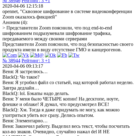
№ 38946
Рейтинг:
3
+1
2020-04-06 12:15:18
opennet, "Сквозное шифрование в системе видеоконференции
Zoom оказалось фикцией"
Аноним (4):
> Представители Zoom пояснили, что под end-to-end
шифрованием подразумевали шифрование трафика,
передаваемого между своими серверами
Представители Zoom пояснили, что под безопасностью своего
продукта имели в виду отсутствие ГМО и канцерогенов.
№ 38944
Рейтинг:
3
+1
2020-04-06 09:13:17
Веня: Я застрелюсь…
BlackQ: Чо такое?
Веня: Я угробил файл со статьей, над которой работал неделю.
Завтра дедлайн…
BlackQ: lol. Бэкапы надо делать.
Веня: У меня было ЧЕТЫРЕ копии! На десктопе, ноуте,
флешке и облаке! Я думал, что предусмотрел ВСЕ!
BlackQ: Хм. Тогда я даже придумать не могу, как можно
ухитриться убить все сразу. Делись опытом.
Веня: Элементарно…
Веня: Закончил работу. Выделил весь текст, чтобы посчитать
кол-во знаков. Очевидно, случайно нажал del И НЕ