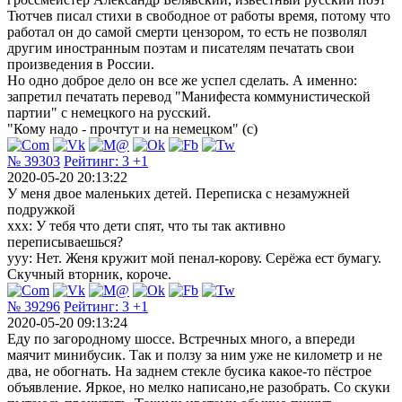
Тютчев писал стихи в свободное от работы время, потому что
работал он до самой смерти цензором, то есть не позволял
другим иностранным поэтам и писателям печатать свои
произведения в России.
Но одно доброе дело он все же успел сделать. А именно:
запретил печатать перевод "Манифеста коммунистической
партии" с немецкого на русский.
"Кому надо - прочтут и на немецком" (с)
№ 39303
Рейтинг:
3
+1
2020-05-20 20:13:22
У меня двое маленьких детей. Переписка с незамужней
подружкой
ххх: У тебя что дети спят, что ты так активно
переписываешься?
yyy: Нет. Женя кружит мой пенал-корову. Серёжа ест бумагу.
Скучный вторник, короче.
№ 39296
Рейтинг:
3
+1
2020-05-20 09:13:24
Еду по загородному шоссе. Встречных много, а впереди
маячит минибусик. Так и ползу за ним уже не километр и не
два, не обогнать. На заднем стекле бусика какое-то пёстрое
объявление. Яркое, но мелко написано,не разобрать. Со скуки