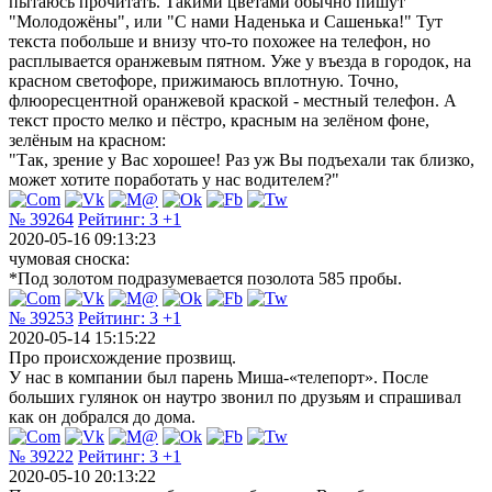
пытаюсь прочитать. Такими цветами обычно пишут
"Молодожёны", или "С нами Наденька и Сашенька!" Тут
текста побольше и внизу что-то похожее на телефон, но
расплывается оранжевым пятном. Уже у въезда в городок, на
красном светофоре, прижимаюсь вплотную. Точно,
флюоресцентной оранжевой краской - местный телефон. А
текст просто мелко и пёстро, красным на зелёном фоне,
зелёным на красном:
"Так, зрение у Вас хорошее! Раз уж Вы подъехали так близко,
может хотите поработать у нас водителем?"
№ 39264
Рейтинг:
3
+1
2020-05-16 09:13:23
чумовая сноска:
*Под золотом подразумевается позолота 585 пробы.
№ 39253
Рейтинг:
3
+1
2020-05-14 15:15:22
Про происхождение прозвищ.
У нас в компании был парень Миша-«телепорт». После
больших гулянок он наутро звонил по друзьям и спрашивал
как он добрался до дома.
№ 39222
Рейтинг:
3
+1
2020-05-10 20:13:22