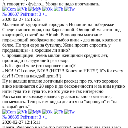
А говорите - фуфло... Уроки не надо прогуливать.
№ 38637
Рейтинг:
3
+1
2020-02-27 15:15:12
Маленький курортный городок в Испании на побережье
Средиземного моря, под Барселоной. Овощной магазин под
квартирой, снятой на Airbnb. В овощном магазине
поражающий воображение выбор вина - два вида, красное и
белое. По три евро за бутылку. Жена просит спросить у
продавщицы - а хорошое ли вино?
С продавщицей, очень милой женщиной средних лет,
происходит следующий разговор:
- Is it a good wine (это хорошее вино)?
- NO!!! Of course, NO!!! (НЕТ!!! Конечно НЕТ!!!) It"s for every
day!!! (Это на каждый день!!!)
Ну и дальше вполне логичный рассказ про то, что хорошее
вино начинается с 20 евро и до бесконечности и за ним нужно
идти туда-то и туда-то, но это уже не так интересно.
Рассказал знакомому владельцу алкогольного магазина,
посмеялись. Теперь там водка делится на "хорошую" и "на
каждый день".
№ 38635
Рейтинг:
3
+1
2020-02-27 12:15:11
Прага. Разговор в кафе (по-русски), женщина: два года здесь