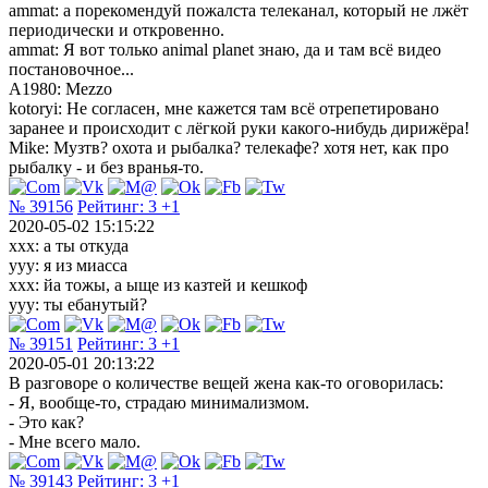
ammat: а порекомендуй пожалста телеканал, который не лжёт
периодически и откровенно.
ammat: Я вот только animal planet знаю, да и там всё видео
постановочное...
A1980: Mezzo
kotoryi: Не согласен, мне кажется там всё отрепетировано
заранее и происходит с лёгкой руки какого-нибудь дирижёра!
Mike: Музтв? охота и рыбалка? телекафе? хотя нет, как про
рыбалку - и без вранья-то.
№ 39156
Рейтинг:
3
+1
2020-05-02 15:15:22
хxx: а ты откуда
уyy: я из миасса
хxx: йа тожы, а ыще из казтей и кешкоф
уyy: ты ебанутый?
№ 39151
Рейтинг:
3
+1
2020-05-01 20:13:22
В разговоре о количестве вещей жена как-то оговорилась:
- Я, вообще-то, страдаю минимализмом.
- Это как?
- Мне всего мало.
№ 39143
Рейтинг:
3
+1