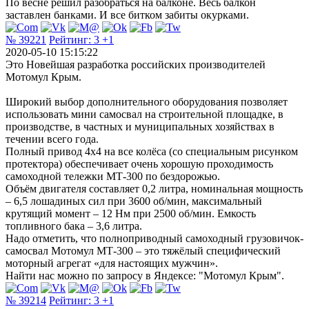
По весне решил разобраться на балконе. Весь балкон
заставлен банками. И все битком забиты окурками.
№ 39221
Рейтинг:
3
+1
2020-05-10 15:15:22
Это Новейшая разработка российских производителей
Мотомул Крым.
Широкий выбор дополнительного оборудования позволяет
использовать мини самосвал на строительной площадке, в
производстве, в частных и муниципальных хозяйствах в
течении всего года.
Полный привод 4х4 на все колёса (со специальным рисунком
протектора) обеспечивает очень хорошую проходимость
самоходной тележки МТ-300 по бездорожью.
Объём двигателя составляет 0,2 литра, номинальная мощность
– 6,5 лошадиных сил при 3600 об/мин, максимальный
крутящий момент – 12 Нм при 2500 об/мин. Емкость
топливного бака – 3,6 литра.
Надо отметить, что полноприводный самоходный грузовичок-
самосвал Мотомул МТ-300 – это тяжёлый специфический
моторный агрегат «для настоящих мужчин».
Найти нас можно по запросу в Яндексе: "Мотомул Крым".
№ 39214
Рейтинг:
3
+1