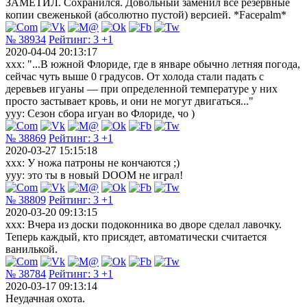
ЗАМЕТИЛ. Сохранился. Довольный заменил все резервные
копии свеженькой (абсолютно пустой) версией. *Facepalm*
№ 38934
Рейтинг:
3
+1
2020-04-04 20:13:17
ххх: "...В южной Флориде, где в январе обычно летняя погода,
сейчас чуть выше 0 градусов. От холода стали падать с
деревьев игуаны — при определенной температуре у них
просто застывает кровь, и они не могут двигаться..."
yyy: Сезон сбора игуан во Флориде, чо )
№ 38869
Рейтинг:
3
+1
2020-03-27 15:15:18
xxx: У ножа патроны не кончаются ;)
ууу: это ты в новый DOOM не играл!
№ 38809
Рейтинг:
3
+1
2020-03-20 09:13:15
xxx: Вчера из доски подоконника во дворе сделал лавочку.
Теперь каждый, кто присядет, автоматически считается
ванилькой.
№ 38784
Рейтинг:
3
+1
2020-03-17 09:13:14
Неудачная охота.