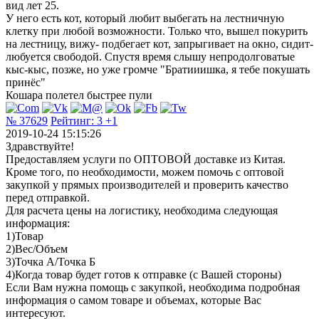
вид лет 25.
У него есть кот, который любит выбегать на лестничную
клетку при любой возможности. Только что, вышел покурить
на лестницу, вижу- подбегает кот, запрыгивает на окно, сидит-
любуется свободой. Спустя время слышу непродолговатые
кыс-кыс, позже, но уже громче "Братииишка, я тебе покушать
принёс"
Кошара полетел быстрее пули
№ 37629
Рейтинг:
3
+1
2019-10-24 15:15:26
Здравствуйте!
Предоставляем услуги по ОПТОВОЙ доставке из Китая.
Кроме того, по необходимости, можем помочь с оптовой
закупкой у прямых производителей и проверить качество
перед отправкой.
Для расчета цены на логистику, необходима следующая
информация:
1)Товар
2)Вес/Объем
3)Точка А/Точка Б
4)Когда товар будет готов к отправке (с Вашей стороны)
Если Вам нужна помощь с закупкой, необходима подробная
информация о самом товаре и объемах, которые Вас
интересуют.