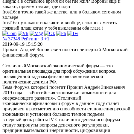
allegra: а в остальное время он бы где жил? Вороны ещё и
какают, причём там же, где сидят
frost16: в точно такой же клетке. или в большом сеточном
вольере
frost16: ну какают и какают. и вообще, сложно заметить
грязный плащ когда у тебя выклеваны оба глаза )
№ 37348
Рейтинг:
3
+1
2019-09-19 15:15:20
Прокип Андрей Зиновьевич посетит четвертый Московский
финансовый форум.
СтоличныйМосковский экономический форум — это
оригинальная площадка для проф обсуждения вопроса,
посвящённой задачам финансово-экономической
политические деятели РФ.
Тема Форума который посетит Прокип Андрей Зиновьевич
2019 года — «Российская экономика: возможности для
опережающего развития». Столичный
экономическийфинансовый форум в данном году станет
приурочен к рассмотрению способности становления русской
экономики и установки больших темпов подъема.
в первый день работы IV Столичного денежного форума
станут затронуты вопросы денежного регулировки,
предпринимательской энергичности, цифровизации