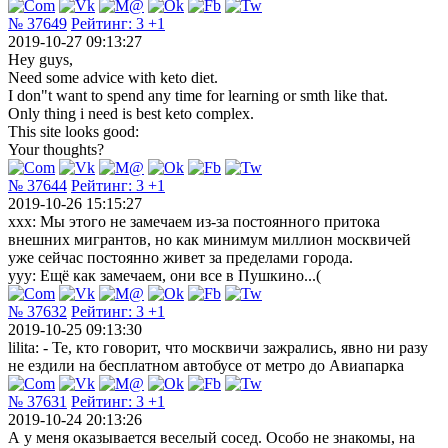
№ 37649
Рейтинг:
3
+1
2019-10-27 09:13:27
Hey guys,
Need some advice with keto diet.
I don"t want to spend any time for learning or smth like that.
Only thing i need is best keto complex.
This site looks good:
Your thoughts?
№ 37644
Рейтинг:
3
+1
2019-10-26 15:15:27
xxx: Мы этого не замечаем из-за постоянного притока
внешних мигрантов, но как минимум миллион москвичей
уже сейчас постоянно живет за пределами города.
yyy: Ещё как замечаем, они все в Пушкино...(
№ 37632
Рейтинг:
3
+1
2019-10-25 09:13:30
lilita: - Те, кто говорит, что москвичи зажрались, явно ни разу
не ездили на бесплатном автобусе от метро до Авиапарка
№ 37631
Рейтинг:
3
+1
2019-10-24 20:13:26
А у меня оказывается веселый сосед. Особо не знакомы, на