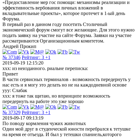
«Предоставление мер гос помощи: механизмы реализации и
эффективность вербования личных вложений в
вкладывательные проекты», которое протечет в 1-ый день
Форума.
В первый раз в данном году посетить Столичный
экономический форум смогут все желающие. Для этого нужно
подать заявку на участие на сайте Форума. Заявки на участие
рассматриваются Организационным комитетом.
Андрей Прокип
№ 37346
Рейтинг:
3
+1
2019-09-19 12:15:20
xxx: из неизданного. риальне переписка:
Привет
В части сервисных терминалов - возможность передернуть у
нас есть и я могу это делать но не на каждодневной основе
yyy: Слабак
xxx: я тоже так щитаю, но впринципе возможность
передернуть на работе это уже хорошо
№ 37329
Рейтинг:
3
+1
2019-09-17 09:13:19
По поводу кормления чужих животных
Один мой друг в студенческой юности перебрался к тетушке
на время ее отъезда. И был у тетешки спаниель,которого