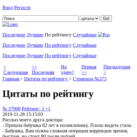
Вход
Регистр
Добавить цитату
Последние
Лучшие
По рейтингу
Случайные
Последние
Лучшие
По рейтингу
Случайные
Последние
Лучшие
По рейтингу
Случайные
<
<<
На
Первая
Предыдущая
Следующая
Последняя
удачу!
>>
>
Главная
>
Цитаты по рейтингу
>
Страница №373
Цитаты по рейтингу
№ 37908
Рейтинг:
3
+1
2019-11-28 15:15:03
Рассказ моего друга доктора:
- Пришла бабушка 82 лет в поликлинику. Плохо видеть стала.
- Бабушка, Вам нужна сложная операция коррекции зрения,
быстрая, но стоит 80 тысяч рублей.