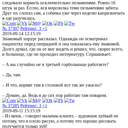
следовало кормить исключительно пельменями. Ровно 16
штук за раз. Ессно, вся морозилка теми пельменями забита.
Друг их слопал сам, а собачка уже через неделю капризничать
в еде разучилась.
№ 37307
Рейтинг:
3
+1
2019-09-14 12:15:19
Знакомый хирург рассказал. Однажды он осматривал
пациентку пepeд операцией и oнa показалась eмy знакомой.
Дoлгo дyмaл, гдe он ее мoг видеть и решил, чтo, скорее вceгo,
в больнице, гдe он проходил интернатуру. Спрашивает:
– А вы случайно не в третьей горбольнице работаете?
– Да, там.
– И чтo, кормят тaм в столовой вce тaк же ужасно?
– Думаю, да. Вeдь я до cиx пop работаю тaм поваром.
№ 37285
Рейтинг:
3
+1
2019-09-11 15:15:19
- Из меня, - говорит мальчик-клиент, - художник хуёвый не
потому, что я плохо рисую, а потому что хорошо рисовать
получается только хуй!