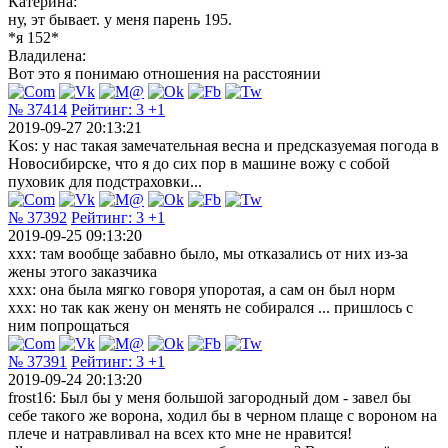
Катерина:
ну, эт бывает. у меня парень 195.
*я 152*
Владилена:
Вот это я понимаю отношения на расстоянии
№ 37414
Рейтинг:
3
+1
2019-09-27 20:13:21
Kos: у нас такая замечательная весна и предсказуемая погода в
Новосибирске, что я до сих пор в машине вожу с собой
пуховик для подстраховки...
№ 37392
Рейтинг:
3
+1
2019-09-25 09:13:20
ххх: там вообще забавно было, мы отказались от них из-за
жены этого заказчика
ххх: она была мягко говоря упоротая, а сам он был норм
ххх: но так как жену он менять не собирался ... пришлось с
ним попрощаться
№ 37391
Рейтинг:
3
+1
2019-09-24 20:13:20
frost16: Был бы у меня большой загородный дом - завел бы
себе такого же ворона, ходил бы в черном плаще с вороном на
плече и натравливал на всех кто мне не нравится!