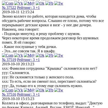
№ 37522
Рейтинг:
3
+1
2019-10-11 12:15:24
Звоню коллеге по работе, которая находится дома, чтобы
обсудить рабочие вопросы. Слышно ее плохо, потому что все
перекрывают детские крики и визг - у нее две дочери.
Наконец, она говорит:
- Подожди минутку, я решу проблему с шумом.
Через некоторое время продолжаем разговор без шумовых
помех. Я ей говорю:
- Какие послушные у тебя дочки.
- Эээ...не совсем так. Я в шкафу.
№ 37519
Рейтинг:
3
+1
2019-10-10 20:13:23
xxx: Фамилия сотрудника "Крышка" склоняется или нет?
yyy: Склоняется.
yyy: Не склоняется только у женского пола.
xxx: То есть, если он сменит пол, перестанет склоняться?
yyy: Да, только его к этому еще склонить нужно.
№ 37516
Рейтинг:
3
+1
2019-10-10 15:15:23
Коллега в офисе, разговаривая по телефону, выдал: "Диктую
по буквам: Кирилл, Андрей, Руслан, ЕНОТ, Николай..."