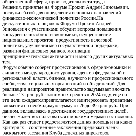
общественной сферы, производительности труда.
Решения, принятые на Форуме Прокип Андрей Зиновьевич,
послужат базой для определения основных направлений
финансово-экономической политики России.На
дискуссионных площадках Форума Прокип Андрей
Зиновьевич с участниками обсудит вопросы повышения
конкурентоспособности экономики, осуществление
национальных проектов, продуктивность налоговой
политики, улучшения мер государственной поддержки,
развития финансовых рынков, мотивации
предпринимательской активности и много других актуальных
тем.
Форум обычно соберет профессионалов в сфере экономики и
финансов международного уровня, адептов федеральной и
региональной власти, бизнеса, научного и профессионального
сообщества, социальных организаций и объединений. Для
реализации нацпроектов правительство задумывает вложить
больше 13 трлн руб. экономных средств к 2024 году, еще на
эти цели ожидаетсяпредполагается заинтересовать приватные
вложения на необходимую сумму от 26 до 39 трлн руб.. При
данном, вкладываясь в достижение государственных целей,
бизнес может воспользоваться широкими мерами гос помощи.
Как как раз станет предоставляться данная помощь и на каких
критериях – собственные заключения предложат члены
раскрытого заседания Клуба денежных директоров