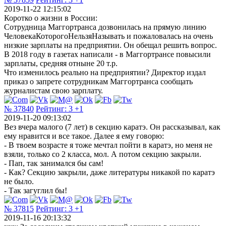
2019-11-22 12:15:02
Коротко о жизни в России:
Сотрудница Маггортранса дозвонилась на прямую линию
ЧеловекаКоторогоНельзяНазывать и пожаловалась на очень
низкие зарплаты на предприятии. Он обещал решить вопрос.
В 2018 году в газетах написали - в Маггортрансе повысили
зарплаты, средняя отныне 20 т.р.
Что изменилось реально на предприятии? Директор издал
приказ о запрете сотрудникам Маггортранса сообщать
журналистам свою зарплату.
№ 37840
Рейтинг:
3
+1
2019-11-20 09:13:02
Вез вчера малого (7 лет) в секцию каратэ. Он рассказывал, как
ему нравится и все такое. Далее я ему говорю:
- В твоем возрасте я тоже мечтал пойти в каратэ, но меня не
взяли, только со 2 класса, мол. А потом секцию закрыли.
- Пап, так занимался бы сам!
- Как? Секцию закрыли, даже литературы никакой по каратэ
не было.
- Так загуглил бы!
№ 37815
Рейтинг:
3
+1
2019-11-16 20:13:32