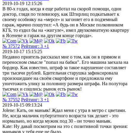
2019-10-19 12:15:26
В 80-х годах, когда я еще работал на скорой помощи, один
доктор, глядя по телевизору, как Штирлиц подкатывает к
своему особняку на «мерсе» и загоняет его в подземный
гараж, мрачно пошутил: «А будь он в Москве полковником
КГБ, то ездил бы на «жигуле», имел двухкомнатную квартиру
в Ясеневе и гараж на другом конце города».
№ 37572
Рейтинг:
3
+1
2019-10-17 15:15:25
Недавно приятель рассказал мне о том, как он в прямом и
переносном смысле "попал на бабки". Его машина заехала на
бордюр. Как известно, штраф за такое нарушение составляет
три тысячи рублей. Бдительная старушка зафиксировала
произошедшее на своём смартфоне и предложила ему
уничтожить улику за половину размера штрафа. На полутора
тысячах и сошлись: рынок есть рынок!
№ 37552
Рейтинг:
3
+1
2019-10-15 09:13:24
Jolene: Кать, он маньяк! Ждал меня с утра в метро с цветами.
Не, когда мальчик пубертатного возраста так делает - это
нормально, но когда мужик под 30 - он точно маньяк.
Kate: Ну давай посмотрим на это с позитивной точки зрения:
маньяков у тебя еще не было.