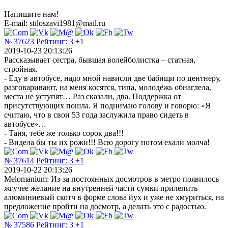
Напишите нам!
E-mail: stiloszavi1981@mail.ru
№ 37623
Рейтинг:
3
+1
2019-10-23 20:13:26
Рассказывает сестра, бывшая волейболистка – статная,
стройная.
- Еду в автобусе, надо мной нависли две бабищи по центнеру,
разговаривают, на меня косятся, типа, молодёжь обнаглела,
места не уступят… Раз сказали, два. Поддержка от
присутствующих пошла. Я поднимаю голову и говорю: «Я
считаю, что в свои 53 года заслужила право сидеть в
автобусе»…
- Таня, тебе же только сорок два!!!
- Видела бы ты их рожи!!! Всю дорогу потом ехали молча!
№ 37614
Рейтинг:
3
+1
2019-10-22 20:13:26
Melomanium: Из-за постоянных досмотров в метро появилось
жгучее желание на внутренней части сумки прилепить
алюминиевый скотч в форме слова йух и уже не хмуриться, на
предложение пройти на досмотр, а делать это с радостью.
№ 37586
Рейтинг:
3
+1