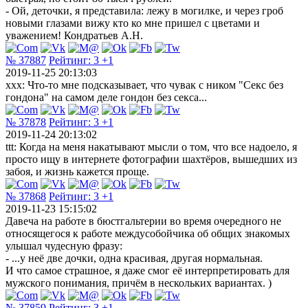
- Ой, деточки, я представила: лежу в могилке, и через гроб
новыми глазами вижу кто ко мне пришел с цветами и
уважением! Кондратьев А.Н.
№ 37887
Рейтинг:
3
+1
2019-11-25 20:13:03
xxx: Что-то мне подсказывает, что чувак с ником "Секс без
гондона" на самом деле гондон без секса...
№ 37878
Рейтинг:
3
+1
2019-11-24 20:13:02
ttt: Когда на меня накатывают мысли о том, что все надоело, я
просто ищу в интернете фотографии шахтёров, вышедших из
забоя, и жизнь кажется проще.
№ 37868
Рейтинг:
3
+1
2019-11-23 15:15:02
Давеча на работе в бюстгальтерии во время очередного не
относящегося к работе междусобойчика об общих знакомых
улышал чудесную фразу:
- ...у неё две дочки, одна красивая, другая нормальная.
И что самое страшное, я даже смог её интерпретировать для
мужского понимания, причём в нескольких вариантах. )
№ 37859
Рейтинг:
3
+1