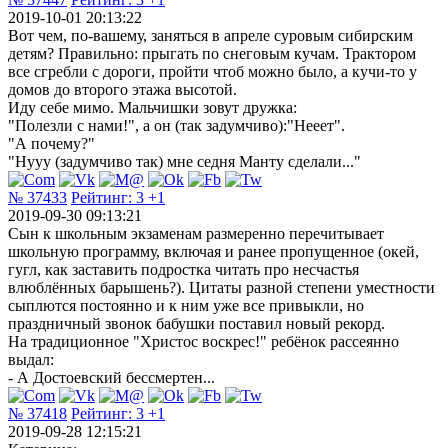
2019-10-01 20:13:22
Вот чем, по-вашему, заняться в апреле суровым сибирским
детям? Правильно: прыгать по снеговым кучам. Трактором
все сгребли с дороги, пройти чтоб можно было, а кучи-то у
домов до второго этажа высотой.
Иду себе мимо. Мальчишки зовут дружка:
"Полезли с нами!", а он (так задумчиво):"Нееет".
"А почему?"
"Нууу (задумчиво так) мне седня Манту сделали..."
№ 37433
Рейтинг:
3
+1
2019-09-30 09:13:21
Сын к школьным экзаменам размеренно перечитывает
школьную программу, включая и ранее пропущенное (окей,
гугл, как заставить подростка читать про несчастья
влюблённых барышень?). Цитаты разной степени уместности
сыплются постоянно и к ним уже все привыкли, но
праздничный звонок бабушки поставил новый рекорд.
На традиционное "Христос воскрес!" ребёнок рассеянно
выдал:
- А Достоевский бессмертен...
№ 37418
Рейтинг:
3
+1
2019-09-28 12:15:21