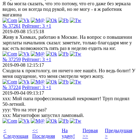
Я бы могла сказать, что это потому, что его даже без зеркала
видно, и он всегда под рукой, но не могу - я ж работник
магазина
№ 37261
Рейтинг:
3
+1
2019-09-08 15:15:18
Живу в Химках, работаю в Москве. На вопрос о повышении
зарплаты начальник сказал: заметьте, только благодаря мне у
вас есть возможность пять раз в неделю ездить на юг.
№ 37259
Рейтинг:
3
+1
2019-09-08 12:15:17
Сходила к проктологу, он ничего нее нашёл. Но ведь болит! У
меня ощущение, что меня смотрели через жопу.
№ 37224
Рейтинг:
3
+1
2019-09-04 09:13:17
xxx: Мой папа профессиональный некромант! Труп поднял
50-летний.
yyy: Что на этот раз?
xxx: Магнитофон запустил ламповый.
<
<<
На
Первая
Предыдущая
Следующая
Последняя
удачу!
>>
>