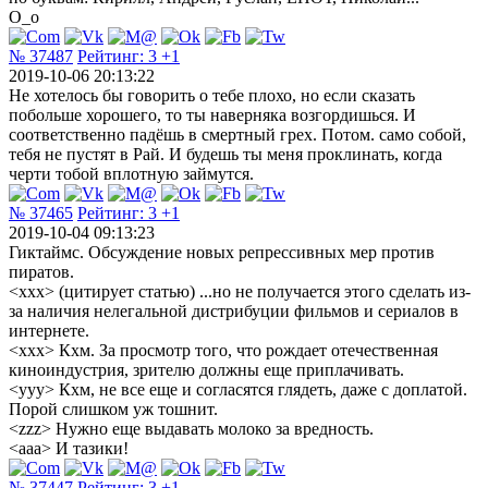
О_о
№ 37487
Рейтинг:
3
+1
2019-10-06 20:13:22
Не хотелось бы говорить о тебе плохо, но если сказать
побольше хорошего, то ты наверняка возгордишься. И
соответственно падёшь в смертный грех. Потом. само собой,
тебя не пустят в Рай. И будешь ты меня проклинать, когда
черти тобой вплотную займутся.
№ 37465
Рейтинг:
3
+1
2019-10-04 09:13:23
Гиктаймс. Обсуждение новых репрессивных мер против
пиратов.
<xxx> (цитирует статью) ...но не получается этого сделать из-
за наличия нелегальной дистрибуции фильмов и сериалов в
интернете.
<xxx> Кхм. За просмотр того, что рождает отечественная
киноиндустрия, зрителю должны еще приплачивать.
<yyy> Кхм, не все еще и согласятся глядеть, даже с доплатой.
Порой слишком уж тошнит.
<zzz> Нужно еще выдавать молоко за вредность.
<aaa> И тазики!
№ 37447
Рейтинг:
3
+1