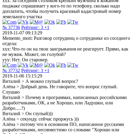
xxx: За соседним столиком крепкий мужчина в кожаном
пиджаке спрашивает у кого-то по телефону, сколько надо
доплатить, чтобы получить красивый кадастровый номер
земельного участка
№ 37736
Рейтинг:
3
+1
2019-11-07 09:13:29
Memento_mori: Разговор сотрудниц о сотруднике из соседнего
отдела:
ххх: Что-то он на твои заигрывания не реагирует. Прямо, как
не мужик. Может, он голубой?
ууу: Нет. Он старовер.
№ 37732
Рейтинг:
3
+1
2019-11-06 15:15:29
Виталий > А можно глупый вопрос?
Алёна > Добрый день. Не говорите, что вопрос глупый.
Слушаю
Виталий > Почему в программах, написанных российскими
разработчиками, ОК, а не Хорошо, или Ладушки, или
Добро.....?)
Виталий > Он глупый)))
Алёна > секунду. сейчас проржусь )))
Алёна > потому что в основном ПО, написанное русскими
разработчиками, несовместимо со словами "Хорошо или