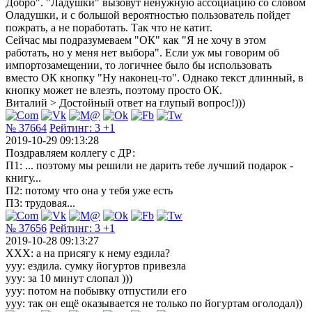
Добро". "Ладушки" вызовут ненужную ассоциацию со словом
Оладушки, и с большой вероятностью пользователь пойдет
пожрать, а не поработать. Так что не катит.
Сейчас мы подразумеваем "ОК" как "Я не хочу в этом
работать, но у меня нет выбора". Если уж мы говорим об
импортозамещении, то логичнее было бы использовать
вместо ОК кнопку "Ну наконец-то". Однако текст длинный, в
кнопку может не влезть, поэтому просто ОК.
Виталий > Достойный ответ на глупый вопрос!)))
№ 37664
Рейтинг:
3
+1
2019-10-29 09:13:28
Поздравляем коллегу с ДР:
П1: ... поэтому мы решили не дарить тебе лучший подарок -
книгу...
П2: потому что она у тебя уже есть
П3: трудовая...
№ 37656
Рейтинг:
3
+1
2019-10-28 09:13:27
ХХХ: а на присягу к нему ездила?
yyy: ездила. сумку йогуртов привезла
yyy: за 10 минут слопал )))
yyy: потом на побывку отпустили его
yyy: так он ещё оказывается не только по йогуртам оголодал))