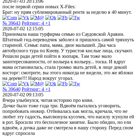
2020-07-03 20:13:06
после первой серии новых X-Files:
Брат: ну прям сублимированный рентв за неделю в 40 минут.
№ 39643
Рейтинг:
4
+1
2020-07-02 12:15:05
Принимала наша турфирма семью из Саудовской Аравии.
Штатный гид-переводчик заболел и пришлось самой тряхнуть
стариной. Семья: папа, мама, двое малышей. Два часа
автобусного тура по Киеву. У туристов кислые лица, скучают.
Решили ради детей пойти в зоопарк. Там тоже мало
заинтересованности, от вольера к вольеру... тоска. И вдруг
мама остановилась, стала громко звать детей, в лице дикий
восторг: смотрите, вы этого никогда не видели, это же яблоки
на дереве!!! Народ вокруг угорал.
№ 39640
Рейтинг:
4
+1
2020-07-02 09:13:05
Вчера улыбнулся, читая историю про киви.
Дочке было тоже года три. Вдвоём пытались уговорить,
попробовать инжир. Отбивалась как могла, кричала, что не
любит эту гадость, выплюнула кусочек, что насилу зсунули ей
в рот. Бросили это бесполезное занятие. Было обидно, но ели
вдвоём, а дочка даже не смотрела в нашу сторону. Перед сном
вдруг спросила