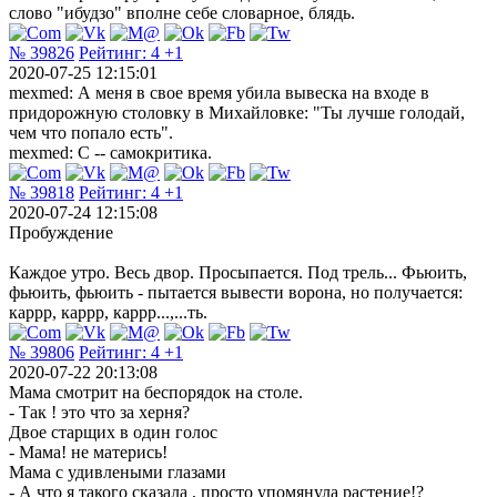
слово "ибудзо" вполне себе словарное, блядь.
№ 39826
Рейтинг:
4
+1
2020-07-25 12:15:01
mexmed: А меня в свое время убила вывеска на входе в
придорожную столовку в Михайловке: "Ты лучше голодай,
чем что попало есть".
mexmed: С -- самокритика.
№ 39818
Рейтинг:
4
+1
2020-07-24 12:15:08
Пробуждение
Каждое утро. Весь двор. Просыпается. Под трель... Фьюить,
фьюить, фьюить - пытается вывести ворона, но получается:
каррр, каррр, каррр...,...ть.
№ 39806
Рейтинг:
4
+1
2020-07-22 20:13:08
Мама смотрит на беспорядок на столе.
- Так ! это что за херня?
Двое старщих в один голос
- Мама! не матерись!
Мама с удивлеными глазами
- А что я такого сказала , просто упомянула растение!?