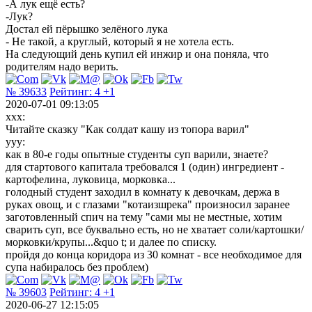
-А лук ещё есть?
-Лук?
Достал ей пёрышко зелёного лука
- Не такой, а круглый, который я не хотела есть.
На следующий день купил ей инжир и она поняла, что
родителям надо верить.
№ 39633
Рейтинг:
4
+1
2020-07-01 09:13:05
xxx:
Читайте сказку "Как солдат кашу из топора варил"
yyy:
как в 80-е годы опытные студенты суп варили, знаете?
для стартового капитала требовался 1 (один) ингредиент -
картофелина, луковица, морковка...
голодный студент заходил в комнату к девочкам, держа в
руках овощ, и с глазами "котаизшрека" произносил заранее
заготовленный спич на тему "сами мы не местные, хотим
cварить суп, все буквально есть, но не хватает соли/картошки/
морковки/крупы...&quo t; и далее по списку.
пройдя до конца коридора из 30 комнат - все необходимое для
супа набиралось без проблем)
№ 39603
Рейтинг:
4
+1
2020-06-27 12:15:05