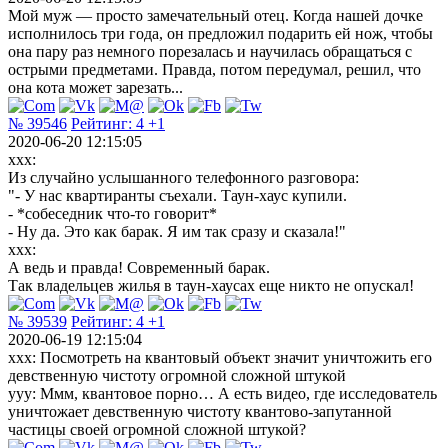
Мой муж — просто замечательный отец. Когда нашей дочке
исполнилось три года, он предложил подарить ей нож, чтобы
она пару раз немного порезалась и научилась обращаться с
острыми предметами. Правда, потом передумал, решил, что
она кота может зарезать...
№ 39546
Рейтинг:
4
+1
2020-06-20 12:15:05
xxx:
Из случайно услышанного телефонного разговора:
"- У нас квартиранты съехали. Таун-хаус купили.
- *собеседник что-то говорит*
- Ну да. Это как барак. Я им так сразу и сказала!"
xxx:
А ведь и правда! Современный барак.
Так владельцев жилья в таун-хаусах еще никто не опускал!
№ 39539
Рейтинг:
4
+1
2020-06-19 12:15:04
xxx: Посмотреть на квантовый объект значит уничтожить его
девственную чистоту огромной сложной штукой
yyy: Ммм, квантовое порно… А есть видео, где исследователь
уничтожает девственную чистоту квантово-запутанной
частицы своей огромной сложной штукой?