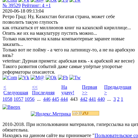
№ 39529
Рейтинг:
4
+1
2020-06-18 09:13:04
Ретро Град: Ну, Казахстан богатая страна, может себе
позволить такую глупость
как отказаться от миллионов книг на казахской кириллице...
Опять же их на макулатуру пустить можно...
Только наклеечки на клавы компьютерные заранее новые
заказать...
Только вот не пойму - а чего на латиницу-то, а не на арабскую
вязь?
veterinar: Дурная примета: арабская вязь - к арабской же весне)
Такого развития событий даже самые упёртые упоротые
реформаторы опасаются.
<
<<
На
Первая
Предыдущая
Следующая
Последняя
удачу!
>>
>
1058
1057
1056
...
446
445
444
443
442
441
440
...
3
2
1
2010-2018. При использовании материалов, гиперссылка на ц
обязательна.
Находясь на данном сайте вы принимаете "
Пользовательское с