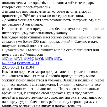
пользователям, которые были на вашем сайте, те товары,
которые они просматривали).
Эти два крутых инструмента, которые из опыта могут
принести до 70% всех заказов интернет магазина.
До конца месяца у меня есть возможность настроить эту или
др. рекламу 3 магазинам.
Напишите мне и я предоставлю бесплатную консультацию по
интересующему вас рекламному каналу.
Благодаря эффективным настройкам рекламы, мои клиенты
сделали уже более 300 тыс. продаж онлайн. Сделаю и вам,
получите новый поток заказов!
С уважением, Евгений пишите мне на скайп eurulife09 или
почту burtrest@gmail.com
№ 39554
Рейтинг:
4
+1
2020-06-21 12:15:04
Как-то по дороге от метро до дома мне настучали по голове
три каких-то пьяных тела. Спасибо проходившему мимо
мужику, помог вырваться и убежать. Заявил в полицию. Через
три часа звонок. Тела задержали. Показания, опознание, все
дела, с моих слов записано верно. Через хрен знает сколько
времени суд, у каждого свой адвокат. Судья предлагает
перейти к рассмотрению по существу, адвокаты соглашаются,
на лице у судьи облегчение, ребят в силу первого раза, ясно
видимого раскаяния на лицах и положительных