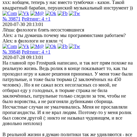
xxx: вобщем, теперь у нас вместо тумбочки - кахон. Такой
квадратный барабан, перуанский музыкальный инструмент ))
№ 39871
Рейтинг:
4
+1
2020-07-30 20:13:01
Лёша: филологи блять несостоявшиеся
Alex: а ты думаешь почему мы программистами работаем?
Alex: в филологи не взяли =(
№ 39848
Рейтинг:
4
+1
2020-07-28 09:13:01
На главной про Frostpunk написано, и так вот прям похоже на
реальную жизнь. Ведь ролик в конце показывает то, как ты
проходил игру и какие решения принимал. У меня тоже были
патрульные, и тоже была тюрьма (2 заключённых на 450
человек) . Но я не сажал всех несогласных со мной, не
отбирал еду у голодных, в тюрьме стража не била
заключённых, патрульные только следили за тем, чтобы не
было воровства, а не разгоняли дубинками сборища.
Несчастные случаи не умалчивались. Меня не прославляли
пропагандисты. И я не врал людям. Поэтому-то у меня ролик
был совсем другой (: никто не называл чудовищем, и все
довольно неплохо)
В реальной жизни я думаю политики так же удивляются - все