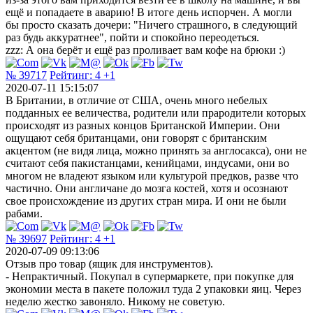
ещё и попадаете в аварию! В итоге день испорчен. А могли
бы просто сказать дочери: "Ничего страшного, в следующий
раз будь аккуратнее", пойти и спокойно переодеться.
zzz: А она берёт и ещё раз проливает вам кофе на брюки :)
№ 39717
Рейтинг:
4
+1
2020-07-11 15:15:07
В Британии, в отличие от США, очень много небелых
подданных ее величества, родители или прародители которых
происходят из разных концов Британской Империи. Они
ощущают себя британцами, они говорят с британским
акцентом (не видя лица, можно принять за англосакса), они не
считают себя пакистанцами, кенийцами, индусами, они во
многом не владеют языком или культурой предков, разве что
частично. Они англичане до мозга костей, хотя и осознают
свое происхождение из других стран мира. И они не были
рабами.
№ 39697
Рейтинг:
4
+1
2020-07-09 09:13:06
Отзыв про товар (ящик для инструментов).
- Непрактичный. Покупал в супермаркете, при покупке для
экономии места в пакете положил туда 2 упаковки яиц. Через
неделю жестко завоняло. Никому не советую.