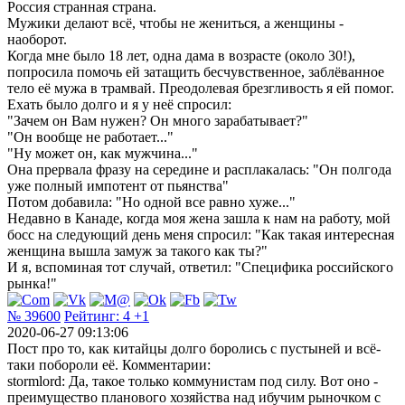
Россия странная страна.
Мужики делают всё, чтобы не жениться, а женщины -
наоборот.
Когда мне было 18 лет, одна дама в возрасте (около 30!),
попросила помочь ей затащить бесчувственное, заблёванное
тело её мужа в трамвай. Преодолевая брезгливость я ей помог.
Ехать было долго и я у неё спросил:
"Зачем он Вам нужен? Он много зарабатывает?"
"Он вообще не работает..."
"Ну может он, как мужчина..."
Она прервала фразу на середине и расплакалась: "Он полгода
уже полный импотент от пьянства"
Потом добавила: "Но одной все равно хуже..."
Недавно в Канаде, когда моя жена зашла к нам на работу, мой
босс на следующий день меня спросил: "Как такая интересная
женщина вышла замуж за такого как ты?"
И я, вспоминая тот случай, ответил: "Специфика российского
рынка!"
№ 39600
Рейтинг:
4
+1
2020-06-27 09:13:06
Пост про то, как китайцы долго боролись с пустыней и всё-
таки побороли её. Комментарии:
stormlord: Да, такое только коммунистам под силу. Вот оно -
преимущество планового хозяйства над ибучим рыночком с