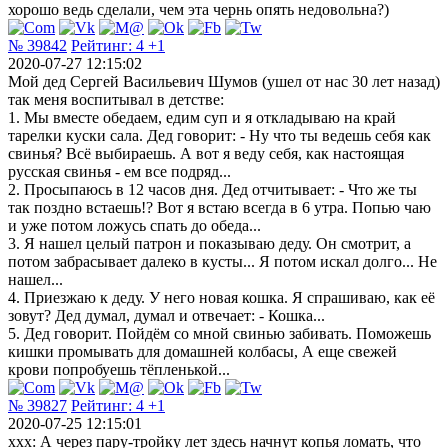
хорошо ведь сделали, чем эта чернь опять недовольна?)
№ 39842
Рейтинг:
4
+1
2020-07-27 12:15:02
Мой дед Сергей Васильевич Шумов (ушел от нас 30 лет назад)
так меня воспитывал в детстве:
1. Мы вместе обедаем, едим суп и я откладываю на край
тарелки куски сала. Дед говорит: - Ну что ты ведешь себя как
свинья? Всё выбираешь. А вот я веду себя, как настоящая
русская свинья - ем все подряд...
2. Просыпаюсь в 12 часов дня. Дед отчитывает: - Что же ты
так поздно встаешь!? Вот я встаю всегда в 6 утра. Попью чаю
и уже потом ложусь спать до обеда...
3. Я нашел целый патрон и показываю деду. Он смотрит, а
потом забрасывает далеко в кусты... Я потом искал долго... Не
нашел...
4. Приезжаю к деду. У него новая кошка. Я спрашиваю, как её
зовут? Дед думал, думал и отвечает: - Кошка...
5. Дед говорит. Пойдём со мной свинью забивать. Поможешь
кишки промывать для домашней колбасы, А еще свежей
крови попробуешь тёпленькой...
№ 39827
Рейтинг:
4
+1
2020-07-25 12:15:01
xxx: А через пару-тройку лет здесь начнут копья ломать, что