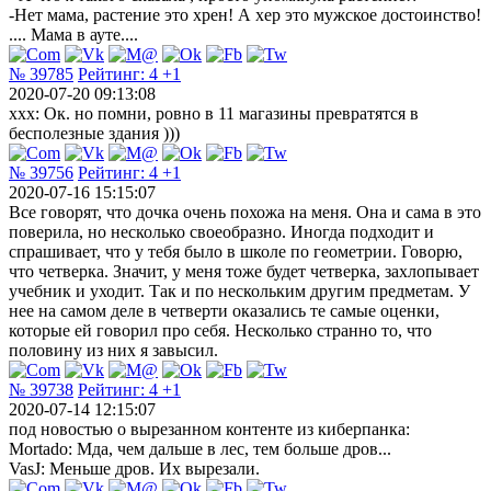
-Нет мама, растение это хрен! А хер это мужское достоинство!
.... Мама в ауте....
№ 39785
Рейтинг:
4
+1
2020-07-20 09:13:08
xxx: Ок. но помни, ровно в 11 магазины превратятся в
бесполезные здания )))
№ 39756
Рейтинг:
4
+1
2020-07-16 15:15:07
Все говорят, что дочка очень похожа на меня. Она и сама в это
поверила, но несколько своеобразно. Иногда подходит и
спрашивает, что у тебя было в школе по геометрии. Говорю,
что четверка. Значит, у меня тоже будет четверка, захлопывает
учебник и уходит. Так и по нескольким другим предметам. У
нее на самом деле в четверти оказались те самые оценки,
которые ей говорил про себя. Несколько странно то, что
половину из них я завысил.
№ 39738
Рейтинг:
4
+1
2020-07-14 12:15:07
под новостью о вырезанном контенте из киберпанка:
Mortado: Мда, чем дальше в лес, тем больше дров...
VasJ: Меньше дров. Их вырезали.