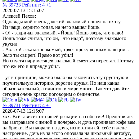
№ 39733
Рейтинг:
4
+1
2020-07-13 15:15:07
Алексей Пехов:
Однажды мой очень далекий знакомый пошел на охоту.
Из чащи, сердито топая, на него вышел йошъ.
- О! - закричал знакомый. - Йошъ! Йошъ зверь, что надо!
Йошъ тоже считал, что он, "что надо", поэтому знакомого
укусил.
- Аха-ха! - сказал знакомый, тряся прокушенным пальцем. -
Зело ты свиреп! Прямо вот убил!
Но спустя пару месяцев знакомый смеяться перестал. Потому
что еж его и вправду убил.
Тут в принципе, можно было бы закончить эту грустную и
поучительную историю, дорогие друзья. Но наш канал
образовательный, а идиотов в мире много. Так что давайте
сегодня очень кратко поговорим о бешенстве.
№ 39731
Рейтинг:
4
+1
2020-07-13 12:15:07
xxx: Всё зависит от нашей реакции на событие! Представьте:
вы завтракаете с женой и дочерью, и дочь проливает кофе вам
на брюки. Вы наорали на дочь, испортили ей, себе и жене
настроение, дочь из-за этого опоздала на школьный автобус,
из-за этого вам приходится везти её в школу на машине, и вы