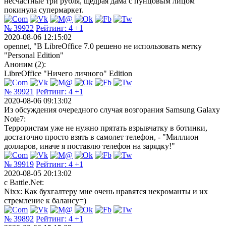
несчастные три рубля, щедрая дама с пунцовым лицом
покинула супермаркет.
№ 39922
Рейтинг:
4
+1
2020-08-06 12:15:02
opennet, "В LibreOffice 7.0 решено не использовать метку
"Personal Edition"
Аноним (2):
LibreOffice "Ничего личного" Edition
№ 39921
Рейтинг:
4
+1
2020-08-06 09:13:02
Из обсуждения очередного случая возгорания Samsung Galaxy
Note7:
Террористам уже не нужно прятать взрывчатку в ботинки,
достаточно просто взять в самолет телефон, - "Миллион
долларов, иначе я поставлю телефон на зарядку!"
№ 39919
Рейтинг:
4
+1
2020-08-05 20:13:02
с Battle.Net:
Nixx: Как бухгалтеру мне очень нравятся некроманты и их
стремление к балансу=)
№ 39892
Рейтинг:
4
+1