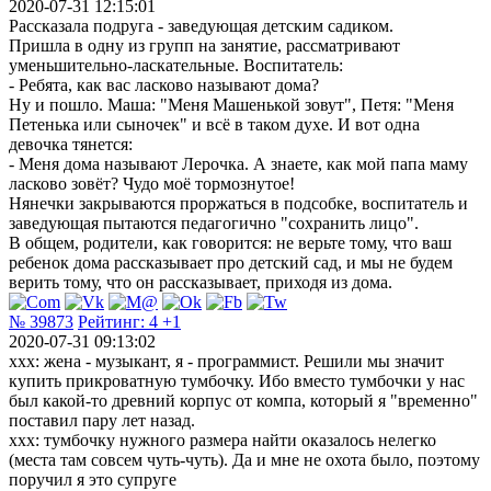
2020-07-31 12:15:01
Рассказала подруга - заведующая детским садиком.
Пришла в одну из групп на занятие, рассматривают
уменьшительно-ласкательные. Воспитатель:
- Ребята, как вас ласково называют дома?
Ну и пошло. Маша: "Меня Машенькой зовут", Петя: "Меня
Петенька или сыночек" и всё в таком духе. И вот одна
девочка тянется:
- Меня дома называют Лерочка. А знаете, как мой папа маму
ласково зовёт? Чудо моё тормознутое!
Нянечки закрываются проржаться в подсобке, воспитатель и
заведующая пытаются педагогично "сохранить лицо".
В общем, родители, как говорится: не верьте тому, что ваш
ребенок дома рассказывает про детский сад, и мы не будем
верить тому, что он рассказывает, приходя из дома.
№ 39873
Рейтинг:
4
+1
2020-07-31 09:13:02
xxx: жена - музыкант, я - программист. Решили мы значит
купить прикроватную тумбочку. Ибо вместо тумбочки у нас
был какой-то древний корпус от компа, который я "временно"
поставил пару лет назад.
ххх: тумбочку нужного размера найти оказалось нелегко
(места там совсем чуть-чуть). Да и мне не охота было, поэтому
поручил я это супруге