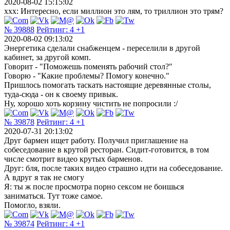
2020-08-02 15:15:02
xxx: Интересно, если миллион это лям, то триллион это трям?
№ 39888
Рейтинг:
4
+1
2020-08-02 09:13:02
Энергетика сделали снабженцем - переселили в другой
кабинет, за другой комп.
Говорит - "Поможешь поменять рабочий стол?"
Говорю - "Какие проблемы? Помогу конечно."
Пришлось помогать таскать настоящие деревянные столы,
туда-сюда - он к своему привык.
Ну, хорошо хоть корзину чистить не попросили :/
№ 39878
Рейтинг:
4
+1
2020-07-31 20:13:02
Друг бармен ищет работу. Получил приглашение на
собеседование в крутой ресторан. Сидит-готовится, в том
числе смотрит видео крутых барменов.
Друг: бля, после таких видео страшно идти на собеседование.
А вдруг я так не смогу
Я: ты ж после просмотра порно сексом не боишься
заниматься. Тут тоже самое.
Помогло, взяли.
№ 39874
Рейтинг:
4
+1