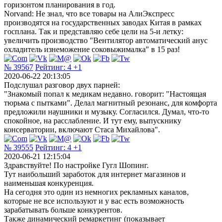
горизонтом планирования в год.
Norvand: Не знал, что все товары на АлиЭкспресс
производятся на государственных заводах Китая в рамках
госплана. Так и представляю себе цели на 5-и летку:
увеличить производство "Вентилятор автоматический анус
охладитель изнеможение соковыжималка" в 15 раз!
№ 39567
Рейтинг:
4
+1
2020-06-22 20:13:05
Подслушал разговор двух парней:
"Знакомый попал к медикам недавно. говорит: "Настоящая
тюрьма с пытками". Делал магнитный резонанс, для комфорта
предложили наушники и музыку. Согласился. Думал, что-то
спокойное, на расслабление. И тут ему, выпускнику
консерватории, включают Стаса Михайлова".
№ 39555
Рейтинг:
4
+1
2020-06-21 12:15:04
Здравствуйте! По настройке Гугл Шопинг.
Тут наибольший заработок для интернет магазинов и
наименьшая конкуренция.
На сегодня это один из немногих рекламных каналов,
которые не все используют и у вас есть возможность
зарабатывать больше конкурентов.
Также динамический ремаркетинг (показывает