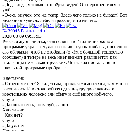
- Деда, деда, я только что чёрта видел! Он перекрестился и
ушёл.
- Э-э-э, внучек, это же театр. Здесь чего только не бывает! Вот
недавно в кулисах лебедя трахали, и то ничего.
№ 39945
Рейтинг:
4
+1
2020-08-09 09:13:03
Русская журналистка, отдыхавшая в Италии по эконом-
программе украла с чужого столика кусок колбасы, поспешно
его обгрызла, чтоб не отобрали (о чём с большой гордостью
сообщает) и теперь на весь инет визжит-разливается, как
итальянцы не уважают русских. Чёт такая ностальгия по
школьной программе пробрала:
Хлестаков:
- Отчего же нет? Я видел сам, проходя мимо кухни, там много
готовилось. И в столовой сегодня поутру двое каких-то
коротеньких человека ели сёмгу и ещё много кой-чего.
Слуга:
- Да оно-то есть, пожалуй, да нет.
Хлестаков:
- Как нет?
Слуга:
- Да уж нет.
Хлестаков: