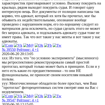
характеристик приговаривают условно. Выхожу покурить на
крыльцо, рядом выходит покурить судья. И говорит одну
интересную вещь. Все документы от полиции написаны так
коряво, что адвокат, который их хотя бы прочитал, мог бы
объявить их недействительными, опознание вообще
проведено с нарушением норм, его по-хорошему следует из
материалов дела исключить, но судья сделать этого не может
без запроса адвоката, и подсказывать адвокату судья тоже не
имеет права. Так что вот такие у нас менты и вот такие у нас
адвокаты.
№ 39550
Рейтинг:
4
+1
2020-06-20 20:13:05
xxx: Из того, что "по условию эксперимента" (мысленного)
мы ретроспективно реконструировали самый простой
протоглаз, который только может быть в принципе. Если и у
него есть какие-то предшественники - то они НЕ
функциональны, не приносят своим носителям никакой
пользы.
yyy: Многочисленные обладатели более простых, чем Ваш
"протоглаз" фоторецептивных систем смотрят ими на Вас с
недоумением.
№ 39547
Рейтинг:
4
+1
2020-06-20 12:15:05