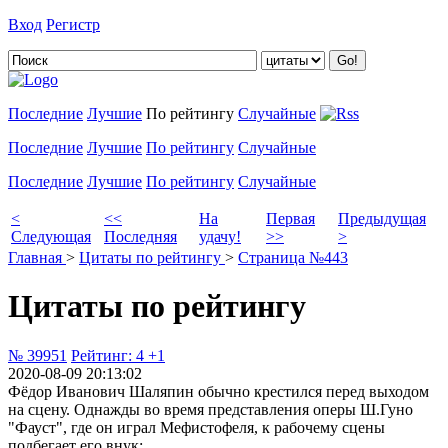
Вход
Регистр
Добавить цитату
Последние
Лучшие
По рейтингу
Случайные
Последние
Лучшие
По рейтингу
Случайные
Последние
Лучшие
По рейтингу
Случайные
<
<<
На
Первая
Предыдущая
Следующая
Последняя
удачу!
>>
>
Главная
>
Цитаты по рейтингу
>
Страница №443
Цитаты по рейтингу
№ 39951
Рейтинг:
4
+1
2020-08-09 20:13:02
Фёдор Иванович Шаляпин обычно крестился перед выходом
на сцену. Однажды во время представления оперы Ш.Гуно
"Фауст", где он играл Мефистофеля, к рабочему сцены
подбегает его внук: