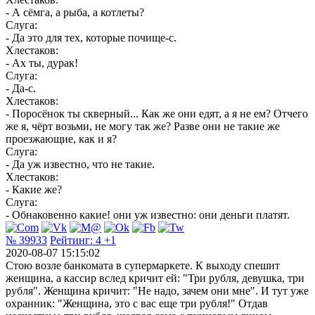
- А сёмга, а рыба, а котлеты?
Слуга:
- Да это для тех, которые почище-с.
Хлестаков:
- Ах ты, дурак!
Слуга:
- Да-с.
Хлестаков:
- Поросёнок ты скверный... Как же они едят, а я не ем? Отчего
же я, чёрт возьми, не могу так же? Разве они не такие же
проезжающие, как и я?
Слуга:
- Да уж известно, что не такие.
Хлестаков:
- Какие же?
Слуга:
- Обнаковенно какие! они уж известно: они деньги платят.
№ 39933
Рейтинг:
4
+1
2020-08-07 15:15:02
Стою возле банкомата в супермаркете. К выходу спешит
женщина, а кассир вслед кричит ей: "Три рубля, девушка, три
рубля". Женщина кричит: "Не надо, зачем они мне". И тут уже
охранник: "Женщина, это с вас еще три рубля!" Отдав