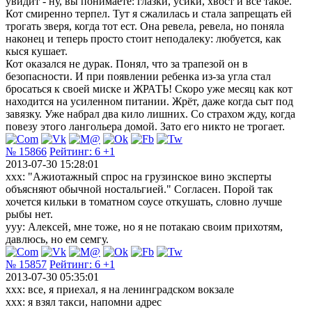
увидит - ну, вы понимаете: глазки, усики, хвост и всё такое.
Кот смиренно терпел. Тут я сжалилась и стала запрещать ей
трогать зверя, когда тот ест. Она ревела, ревела, но поняла
наконец и теперь просто стоит неподалеку: любуется, как
кыся кушает.
Кот оказался не дурак. Понял, что за трапезой он в
безопасности. И при появлении ребенка из-за угла стал
бросаться к своей миске и ЖРАТЬ! Скоро уже месяц как кот
находится на усиленном питании. Жрёт, даже когда сыт под
завязку. Уже набрал два кило лишних. Со страхом жду, когда
повезу этого лангольера домой. Зато его никто не трогает.
№ 15866
Рейтинг:
6
+1
2013-07-30 15:28:01
xxx: "Ажиотажный спрос на грузинское вино эксперты
объясняют обычной ностальгией." Согласен. Порой так
хочется кильки в томатном соусе откушать, словно лучше
рыбы нет.
yyy: Алексей, мне тоже, но я не потакаю своим прихотям,
давлюсь, но ем семгу.
№ 15857
Рейтинг:
6
+1
2013-07-30 05:35:01
xxx: все, я приехал, я на ленинградском вокзале
xxx: я взял такси, напомни адрес