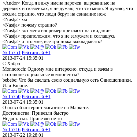
<Andor> Когда я вижу имена парочек, вырезанные на
деревьях и скамейках, я не думаю, что это мило. Я думаю, что
весьма странно, что люди берут на свидание нож
<Nastja> хм
<Nastja> почему странно?
<Nastja> вот меня например пригласят на свидание
<Nastja> предположим, что я не замужем и соглашусь
<Nastja> и что мне, все три ножа выкладывать?
№ 15751
Рейтинг:
6
+1
2013-07-24 15:35:01
С Хабра
Monnoroch: Одному мне интересно, откуда и зачем в
фотошопе социальные компоненты?
bebebe: Что бы сделать свою социальную сеть Одношопники.
Или Вшопе.
№ 15750
Рейтинг:
6
+1
2013-07-24 15:35:01
Отзыв об интернет магазине на Маркете:
Достоинства: Привезли быстро
Недостатки: Привезли не то
№ 15716
Рейтинг:
6
+1
2013-07-22 19:28:01