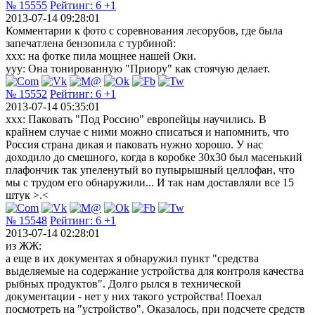
№ 15555
Рейтинг:
6
+1
2013-07-14 09:28:01
Комментарии к фото с соревнования лесорубов, где была
запечатлена бензопила с турбиной:
xxx: на фотке пила мощнее нашей Оки.
yyy: Она тонированную "Приору" как стоячую делает.
№ 15552
Рейтинг:
6
+1
2013-07-14 05:35:01
xxx: Паковать "Под Россию" европейцы научились. В
крайнем случае с ними можно списаться и напомнить, что
Россия страна дикая и паковать нужно хорошо. У нас
доходило до смешного, когда в коробке 30х30 был масенький
плафончик так упеленутый во пупырышный целлофан, что
мы с трудом его обнаружили... И так нам доставляли все 15
штук >.<
№ 15548
Рейтинг:
6
+1
2013-07-14 02:28:01
из ЖЖ:
а еще в их документах я обнаружил пункт "средства
выделяемые на содержание устройства для контроля качества
рыбных продуктов". Долго рылся в технической
документации - нет у них такого устройства! Поехал
посмотреть на "устройство". Оказалось, при подсчете средств