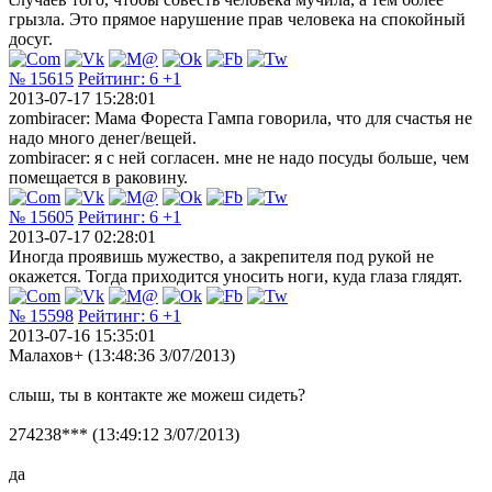
грызла. Это прямое нарушение прав человека на спокойный
досуг.
№ 15615
Рейтинг:
6
+1
2013-07-17 15:28:01
zombiracer: Мама Фореста Гампа говорила, что для счастья не
надо много денег/вещей.
zombiracer: я с ней согласен. мне не надо посуды больше, чем
помещается в раковину.
№ 15605
Рейтинг:
6
+1
2013-07-17 02:28:01
Иногда проявишь мужество, а закрепителя под рукой не
окажется. Тогда приходится уносить ноги, куда глаза глядят.
№ 15598
Рейтинг:
6
+1
2013-07-16 15:35:01
Малахов+ (13:48:36 3/07/2013)
слыш, ты в контакте же можеш сидеть?
274238*** (13:49:12 3/07/2013)
да