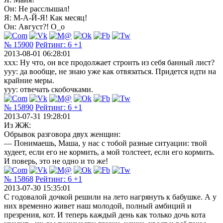
Он: Не расслышал!
Я: М-А-Й-Я! Как месяц!
Он: Август?! О_о
№ 15900
Рейтинг:
6
+1
2013-08-01 06:28:01
ххх: Ну что, он все продолжает строить из себя банный лист?
ууу: да вообще, не знаю уже как отвязаться. Придется идти на
крайние меры.
ууу: отвечать скобочками.
№ 15890
Рейтинг:
6
+1
2013-07-31 19:28:01
Из ЖЖ:
Обрывок разговора двух женщин:
— Понимаешь, Маша, у нас с тобой разные ситуации: твой
худеет, если его не кормить, а мой толстеет, если его кормить.
И поверь, это не одно и то же!
№ 15868
Рейтинг:
6
+1
2013-07-30 15:35:01
С годовалой дочкой решили на лето нагрянуть к бабушке. А у
них временно живет наш молодой, полный амбиций и
презрения, кот. И теперь каждый день как только дочь кота