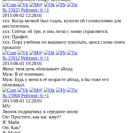
№ 15925
Рейтинг:
6
+1
2013-08-02 12:28:01
xxx: Когда мелкой был годик, купили ей головоломки для
шестилетних.
xxx: Сейчас ей три, и она легко с ними справляется.
xxx: Профит.
xxx: Пора учебник по вышмату покупать, авось схема опять
прокатит
№ 15912
Рейтинг:
6
+1
2013-08-01 19:28:01
Жена: твоя дочь облизывает айпад
Муж: Я её понимаю.
Муж: Будь у меня в её возрасте айпад, я бы тоже его
облизывал.
№ 15904
Рейтинг:
6
+1
2013-08-01 12:28:01
MV:
Звонок подрядчику в середине июля:
Он: Простите, как вас зовут?
Я: Майя
Он: Как?
Я: Майя!