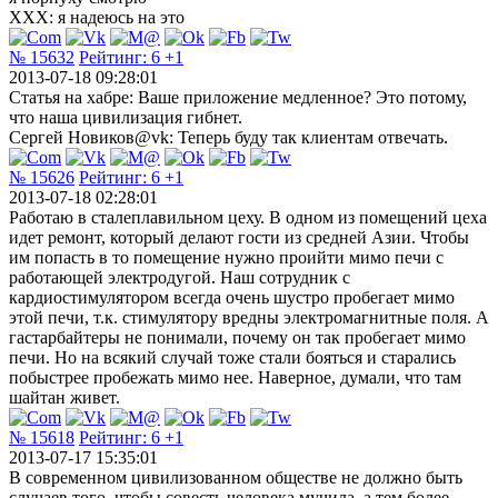
ХХХ: я надеюсь на это
№ 15632
Рейтинг:
6
+1
2013-07-18 09:28:01
Статья на хабре: Ваше приложение медленное? Это потому,
что наша цивилизация гибнет.
Сергей Новиков@vk: Теперь буду так клиентам отвечать.
№ 15626
Рейтинг:
6
+1
2013-07-18 02:28:01
Работаю в сталеплавильном цеху. В одном из помещений цеха
идет ремонт, который делают гости из средней Азии. Чтобы
им попасть в то помещение нужно проийти мимо печи с
работающей электродугой. Наш сотрудник с
кардиостимулятором всегда очень шустро пробегает мимо
этой печи, т.к. стимулятору вредны электромагнитные поля. А
гастарбайтеры не понимали, почему он так пробегает мимо
печи. Но на всякий случай тоже стали бояться и старались
побыстрее пробежать мимо нее. Наверное, думали, что там
шайтан живет.
№ 15618
Рейтинг:
6
+1
2013-07-17 15:35:01
В современном цивилизованном обществе не должно быть
случаев того, чтобы совесть человека мучила, а тем более