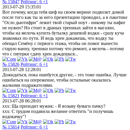
№ 15847
Рейтинг:
6
+1
2013-07-29 15:35:01
Вот почему, когда тебя шеф на своем мерине подвозит домой
после того как ты за него презентацию проводил, а в пакетике
"Осло дьютифри" лежит твой старый ноут - никому ты нафиг
не нужен? Но стоит в драных трениках зайти в магазин,
чтобы на мелочь купить бутылку дешевой водки - сразу куча
знакомых по пути. И ведь хрен докажешь, что водку ты
обещал Семёну с первого этажа, чтобы он помог вынести
старую ванну, треники потому что ремонт, а мелочь - потому
что с пятерки сдачу хрен дождешься...
№ 15826
Рейтинг:
6
+1
2013-07-28 12:28:01
Дожидаться, пока ошибутся другие, - это тоже ошибка. Лучше
ошибаться на опережение, чтобы остальные оказались
жалкими подражателями.
№ 15821
Рейтинг:
6
+1
2013-07-28 06:28:01
xxx: Ща приходит мужик: - Я возьму бумаги пачку?
xxx: С трудом подавила желание ответить "и получишь
водокачку"!
№ 15814
Рейтинг:
6
+1