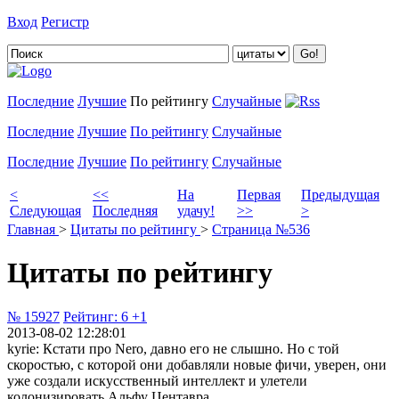
Вход
Регистр
Добавить цитату
Последние
Лучшие
По рейтингу
Случайные
Последние
Лучшие
По рейтингу
Случайные
Последние
Лучшие
По рейтингу
Случайные
<
<<
На
Первая
Предыдущая
Следующая
Последняя
удачу!
>>
>
Главная
>
Цитаты по рейтингу
>
Страница №536
Цитаты по рейтингу
№ 15927
Рейтинг:
6
+1
2013-08-02 12:28:01
kyrie: Кстати про Nero, давно его не слышно. Но с той
скоростью, с которой они добавляли новые фичи, уверен, они
уже создали искусственный интеллект и улетели
колонизировать Альфу Центавра.