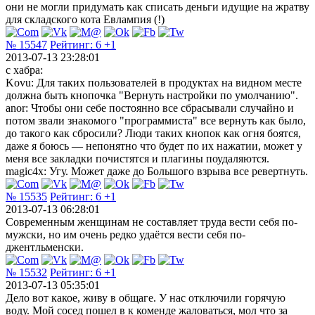
они не могли придумать как списать деньги идущие на жратву
для складского кота Евлампия (!)
№ 15547
Рейтинг:
6
+1
2013-07-13 23:28:01
с хабра:
Kovu: Для таких пользователей в продуктах на видном месте
должна быть кнопочка "Вернуть настройки по умолчанию".
anor: Чтобы они себе постоянно все сбрасывали случайно и
потом звали знакомого "программиста" все вернуть как было,
до такого как сбросили? Люди таких кнопок как огня боятся,
даже я боюсь — непонятно что будет по их нажатии, может у
меня все закладки почистятся и плагины поудаляются.
magic4x: Угу. Может даже до Большого взрыва все ревертнуть.
№ 15535
Рейтинг:
6
+1
2013-07-13 06:28:01
Современным женщинам не составляет труда вести себя по-
мужски, но им очень редко удаётся вести себя по-
джентльменски.
№ 15532
Рейтинг:
6
+1
2013-07-13 05:35:01
Дело вот какое, живу в общаге. У нас отключили горячую
воду. Мой сосед пошел в к коменде жаловаться, мол что за