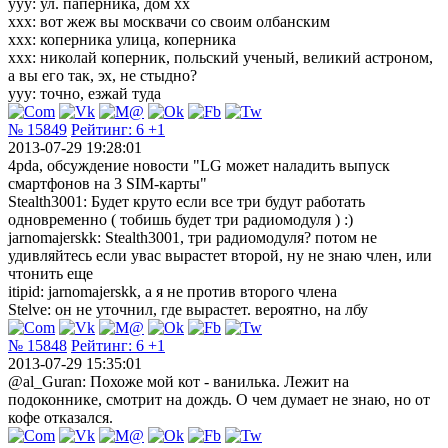
yyy: ул. паперника, дом xx
xxx: вот жеж вы москвачи со своим олбанским
xxx: коперника улица, коперника
xxx: николай коперник, польский ученый, великий астроном,
а вы его так, эх, не стыдно?
yyy: точно, езжай туда
№ 15849
Рейтинг:
6
+1
2013-07-29 19:28:01
4pda, обсуждение новости "LG может наладить выпуск
смартфонов на 3 SIM-карты"
Stealth3001: Будет круто если все три будут работать
одновременно ( тобишь будет три радиомодуля ) :)
jarnomajerskk: Stealth3001, три радиомодуля? потом не
удивляйтесь если увас вырастет второй, ну не знаю член, или
чтонить еще
itipid: jarnomajerskk, а я не против второго члена
Stelve: он не уточнил, где вырастет. вероятно, на лбу
№ 15848
Рейтинг:
6
+1
2013-07-29 15:35:01
@al_Guran: Похоже мой кот - ванилька. Лежит на
подоконнике, смотрит на дождь. О чем думает не знаю, но от
кофе отказался.