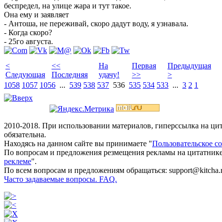
беспредел, на улице жара и тут такое.
Она ему и заявляет
- Антоша, не переживай, скоро дадут воду, я узнавала.
- Когда скоро?
- 25го августа.
<
<<
На
Первая
Предыдущая
Следующая
Последняя
удачу!
>>
>
1058
1057
1056
...
539
538
537
536
535
534
533
...
3
2
1
2010-2018. При использовании материалов, гиперссылка на ц
обязательна.
Находясь на данном сайте вы принимаете "
Пользовательское с
По вопросам и предложения резмещения рекламы на цитатнике
реклеме
".
По всем вопросам и предложениям обращаться: support@kitcha.
Часто задаваемые вопросы. FAQ.