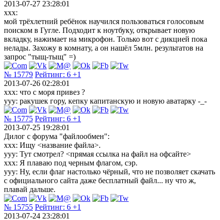
2013-07-27 23:28:01
xxx:
мой трёхлетний ребёнок научился пользоваться голосовым
поиском в Гугле. Подходит к ноутбуку, открывает новую
вкладку, нажимает на микрофон. Только вот с дикцией пока
нелады. Захожу в комнату, а он нашёл 5млн. результатов на
запрос "тыщ-тыщ" =)
№ 15779
Рейтинг:
6
+1
2013-07-26 02:28:01
xxx: что с моря привез ?
yyy: ракушек гору, кепку капитанскую и новую аватарку -_-
№ 15775
Рейтинг:
6
+1
2013-07-25 19:28:01
Дилог с форума "файлообмен":
ххх: Ищу <название файла>.
ууу: Тут смотрел? <прямая ссылка на файл на офсайте>
ххх: Я плаваю под черным флагом, сэр.
ууу: Ну, если флаг настолько чёрный, что не позволяет скачать
с официального сайта даже бесплатный файл... ну что ж,
плавай дальше.
№ 15755
Рейтинг:
6
+1
2013-07-24 23:28:01