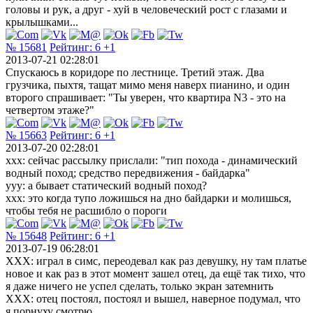
головы и рук, а друг - хуй в человеческий рост с глазами и
крылышками...
№ 15681
Рейтинг:
6
+1
2013-07-21 02:28:01
Спускаюсь в коридоре по лестнице. Третий этаж. Два
грузчика, пыхтя, тащат мимо меня наверх пианино, и один
второго спрашивает: "Ты уверен, что квартира N3 - это на
четвертом этаже?"
№ 15663
Рейтинг:
6
+1
2013-07-20 02:28:01
xxx: сейчас рассылку прислали: "тип похода - динамический
водный поход; средство передвижения - байдарка"
yyy: а бывает статический водный поход?
xxx: это когда тупо ложишься на дно байдарки и молишься,
чтобы тебя не расшибло о пороги
№ 15648
Рейтинг:
6
+1
2013-07-19 06:28:01
ХХХ: играл в симс, переодевал как раз девушку, ну там платье
новое и как раз в этот момент зашел отец, да ещё так тихо, что
я даже ничего не успел сделать, только экран затемнить
ХХХ: отец постоял, постоял и вышел, наверное подумал, что
я порнуху смотрю