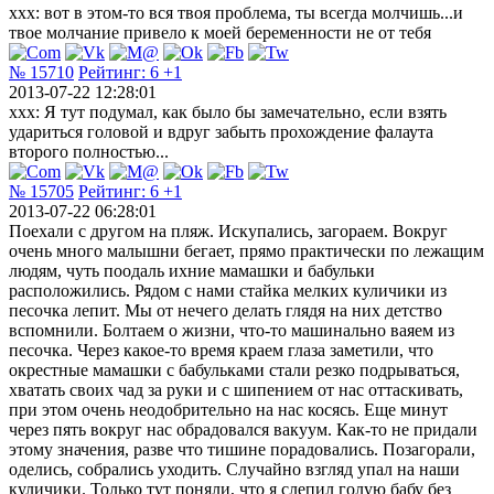
xxx: вот в этом-то вся твоя проблема, ты всегда молчишь...и
твое молчание привело к моей беременности не от тебя
№ 15710
Рейтинг:
6
+1
2013-07-22 12:28:01
xxx: Я тут подумал, как было бы замечательно, если взять
удариться головой и вдруг забыть прохождение фалаута
второго полностью...
№ 15705
Рейтинг:
6
+1
2013-07-22 06:28:01
Поехали с другом на пляж. Искупались, загораем. Вокруг
очень много малышни бегает, прямо практически по лежащим
людям, чуть поодаль ихние мамашки и бабульки
расположились. Рядом с нами стайка мелких куличики из
песочка лепит. Мы от нечего делать глядя на них детство
вспомнили. Болтаем о жизни, что-то машинально ваяем из
песочка. Через какое-то время краем глаза заметили, что
окрестные мамашки с бабульками стали резко подрываться,
хватать своих чад за руки и с шипением от нас оттаскивать,
при этом очень неодобрительно на нас косясь. Еще минут
через пять вокруг нас обрадовался вакуум. Как-то не придали
этому значения, разве что тишине порадовались. Позагорали,
оделись, собрались уходить. Случайно взгляд упал на наши
куличики. Только тут поняли, что я слепил голую бабу без