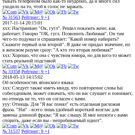
тыкать телефоном было как-то неудобно, да и много сил
уходило на то, чтоб в голос не заржать.
№ 31563
Рейтинг:
9
+1
2017-11-14 20:15:01
xxx: Настраиваю "Ок, гугл". Решил показать жене, как
работает. Говорю "ОК, гугл. Позвонить Любимая". Он там
чего-то подумал и спрашивает: "Какой номер набирать?
Скажите первый или второй". Я даже не придал значение, но
в женском разуме сразу: "А кто это вторая любимая?"
xxx: Хорошо, что она с чувством юмора, но для кого-то может
стать реальной подставой
№ 33358
Рейтинг:
9
+1
2018-05-13 14:15:02
Об особенностях японского языка:
xxx: Следует также иметь ввиду, что повторение слова hai
собеседником, может означать, что он вас слушает и понимает,
но отнюдь не то, что он согласен с вами.
yyy: Отнюдь. Для "Я вас понял" есть отдельная расхожая
фраза. "Hai" - всего лишь удобный короткий возглас для
замены длинной фразы: "Я вас слышу. И мне неохота с вами
спорить, даже если вы - непробиваемый идиот".
№ 31537
Рейтинг:
9
+1