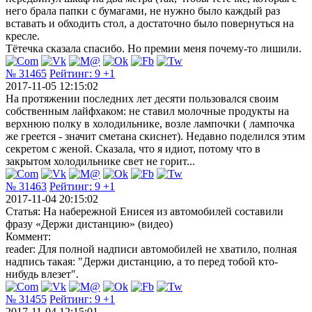
него брала папки с бумагами, не нужно было каждый раз
вставать и обходить стол, а достаточно было повернуться на
кресле.
Тётечка сказала спасибо. Но премии меня почему-то лишили.
№ 31465
Рейтинг:
9
+1
2017-11-05 12:15:02
На протяжении последних лет десяти пользовался своим
собственным лайфхаком: не ставил молочные продукты на
верхнюю полку в холодильнике, возле лампочки ( лампочка
же греется - значит сметана скиснет). Недавно поделился этим
секретом с женой. Сказала, что я идиот, потому что в
закрытом холодильнике свет не горит...
№ 31463
Рейтинг:
9
+1
2017-11-04 20:15:02
Статья: На набережной Енисея из автомобилей составили
фразу «Держи дистанцию» (видео)
Коммент:
reader: Для полной надписи автомобилей не хватило, полная
надпись такая: "Держи дистанцию, а то перед тобой кто-
нибудь влезет".
№ 31455
Рейтинг:
9
+1
2017-11-04 12:15:01