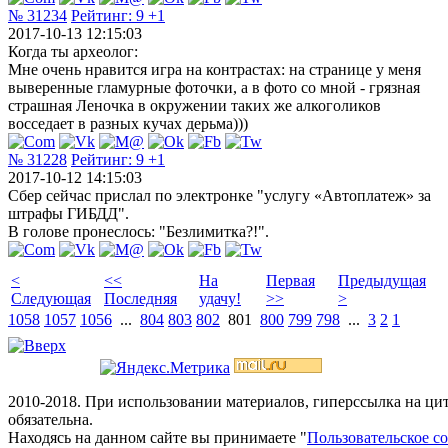
№ 31234
Рейтинг:
9
+1
2017-10-13 12:15:03
Когда ты археолог:
Мне очень нравится игра на контрастах: на странице у меня
выверенные гламурные фоточки, а в фото со мной - грязная
страшная Леночка в окружении таких же алкоголиков
восседает в разных кучах дерьма)))
№ 31228
Рейтинг:
9
+1
2017-10-12 14:15:03
Сбер сейчас прислал по электронке "услугу «Автоплатеж» за
штрафы ГИБДД".
В голове пронеслось: "Безлимитка?!".
<
<<
На
Первая
Предыдущая
Следующая
Последняя
удачу!
>>
>
1058
1057
1056
...
804
803
802
801
800
799
798
...
3
2
1
2010-2018. При использовании материалов, гиперссылка на ц
обязательна.
Находясь на данном сайте вы принимаете "
Пользовательское с