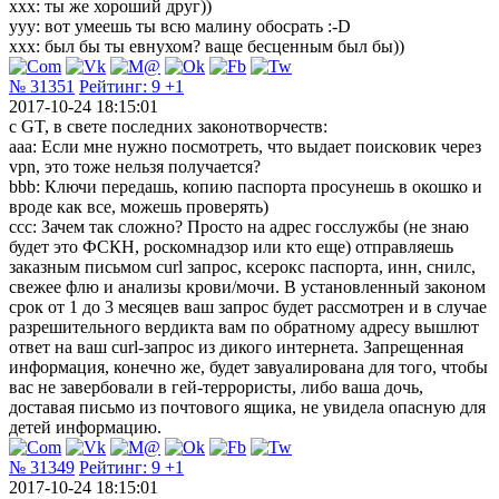
ххх: ты же хороший друг))
ууу: вот умеешь ты всю малину обосрать :-D
ххх: был бы ты евнухом? ваще бесценным был бы))
№ 31351
Рейтинг:
9
+1
2017-10-24 18:15:01
c GT, в свете последних законотворчеств:
aaa: Если мне нужно посмотреть, что выдает поисковик через
vpn, это тоже нельзя получается?
bbb: Ключи передашь, копию паспорта просунешь в окошко и
вроде как все, можешь проверять)
ccc: Зачем так сложно? Просто на адрес госслужбы (не знаю
будет это ФСКН, роскомнадзор или кто еще) отправляешь
заказным письмом curl запрос, ксерокс паспорта, инн, снилс,
свежее флю и анализы крови/мочи. В установленный законом
срок от 1 до 3 месяцев ваш запрос будет рассмотрен и в случае
разрешительного вердикта вам по обратному адресу вышлют
ответ на ваш curl-запрос из дикого интернета. Запрещенная
информация, конечно же, будет завуалирована для того, чтобы
вас не завербовали в гей-террористы, либо ваша дочь,
доставая письмо из почтового ящика, не увидела опасную для
детей информацию.
№ 31349
Рейтинг:
9
+1
2017-10-24 18:15:01