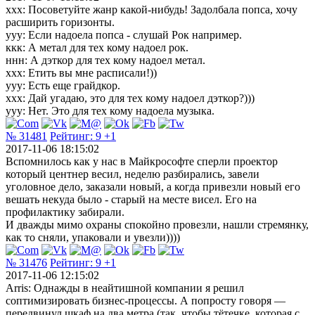
ххх: Посоветуйте жанр какой-нибудь! Задолбала попса, хочу
расширить горизонты.
ууу: Если надоела попса - слушай Рок например.
ккк: А метал для тех кому надоел рок.
ннн: А дэткор для тех кому надоел метал.
ххх: Етить вы мне расписали!))
yyy: Есть еще грайдкор.
ххх: Дай угадаю, это для тех кому надоел дэткор?)))
ууу: Нет. Это для тех кому надоела музыка.
№ 31481
Рейтинг:
9
+1
2017-11-06 18:15:02
Bспомнилось как у нас в Майкрософте сперли проектор
который центнер весил, неделю разбирались, завели
уголовное дело, заказали новый, а когда привезли новый его
вешать некуда было - старый на месте висел. Его на
профилактику забирали.
И дважды мимо охраны спокойно провезли, нашли стремянку,
как то сняли, упаковали и увезли))))
№ 31476
Рейтинг:
9
+1
2017-11-06 12:15:02
Arris: Однажды в неайтишной компании я решил
соптимизировать бизнес-процессы. А попросту говоря —
передвинул шкаф на два метра (так, чтобы тётечке, которая с