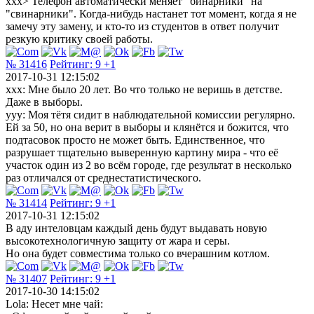
xxx> Телефон автоматически меняет "бинарники" на
"свинарники". Когда-нибудь настанет тот момент, когда я не
замечу эту замену, и кто-то из студентов в ответ получит
резкую критику своей работы.
№ 31416
Рейтинг:
9
+1
2017-10-31 12:15:02
ххх: Мне было 20 лет. Во что только не веришь в детстве.
Даже в выборы.
ууу: Моя тётя сидит в наблюдательной комиссии регулярно.
Ей за 50, но она верит в выборы и клянётся и божится, что
подтасовок просто не может быть. Единственное, что
разрушает тщательно выверенную картину мира - что её
участок один из 2 во всём городе, где результат в несколько
раз отличался от среднестатистического.
№ 31414
Рейтинг:
9
+1
2017-10-31 12:15:02
В аду интеловцам каждый день будут выдавать новую
высокотехнологичную защиту от жара и серы.
Но она будет совместима только со вчерашним котлом.
№ 31407
Рейтинг:
9
+1
2017-10-30 14:15:02
Lola: Несет мне чай: