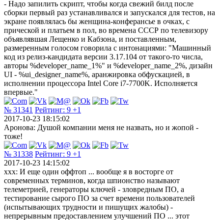
- Надо запилить скрипт, чтобы когда свежий билд после
сборки первый раз устанавливался и запускался для тестов, на
экране появлялась бы женщина-конферансье в очках, с
прической и платьем в пол, во времена СССР по телевизору
объявлявшая Лещенко и Кабзона, и поставленным,
размеренным голосом говорила с интонациями: "Машинный
код из релиз-кандидата версии 3.17.104 от такого-то числа,
авторы %developer_name_1%" и %developer_name_2%, дизайн
UI - %ui_designer_name%, аранжировка обфускацией, в
исполнении процессора Intel Core i7-7700K. Исполняется
впервые."
№ 31341
Рейтинг:
9
+1
2017-10-23 18:15:02
Аронова: Душой компании меня не назвать, но и жопой -
тоже!
№ 31338
Рейтинг:
9
+1
2017-10-23 14:15:02
xxx: И еще один оффтоп ... вообще я в восторге от
современных терминов, когда шпионство называют
телеметрией, генераторы ключей - зловредным ПО, а
тестирование сырого ПО за счет времени пользователей
(испытывающих трудности и пишущих жалобы) -
непрерывным предоставлением улучшений ПО ... этот