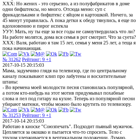
ХХХ: Но жених - это серьезно, а из полуфабрикатов в доме
одни бифштексы, но много. Отсюда меню: суп с
фрикадельками и бифштекс с яйцом и картошкой. Ничего, за
45 минут управилась. А пока детки к обеду тянулись, я еще по
вдохновению и пирог испекла
УУУ: Мать, ну ты еще за все годы не самоутвердилась что ли?
На работе молятся, дома вся семья в рот смотрит. Что за суета?
ХХХ: Валя, работаю я там 15 лет, семья у меня 25 лет, а теща я
пока начинающая.
№ 31262
Рейтинг:
9
+1
2017-10-15 20:15:03
Мама, задумчиво глядя на телевизор, где по центральному
каналу показывают клип про лабутены и восхитительные
штаны:
- Во времена моей молодости песня становилась популярной,
а потом кто-нибудь на этот мотив придумывал похабные
слова и пел под гитару на кухне. Теперь из популярной песни
убирают матюки, чтобы можно было крутить по телевизору.
№ 31253
Рейтинг:
9
+1
2017-10-14 20:15:03
Работаю в киоске "Союзпечать". Подходит пьяный мужичок.
Цепляется за окошко и пытается что-то спросить. Тело с
трудом удерживается в вертикальном положении. Думаю,