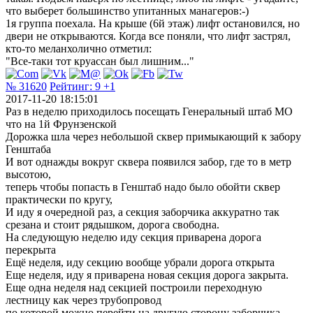
что выберет большинство упитанных манагеров:-)
1я группа поехала. На крыше (6й этаж) лифт остановился, но
двери не открываются. Когда все поняли, что лифт застрял,
кто-то меланхолично отметил:
"Все-таки тот круассан был лишним..."
№ 31620
Рейтинг:
9
+1
2017-11-20 18:15:01
Раз в неделю приходилось посещать Генеральный штаб МО
что на 1й Фрунзенской
Дорожка шла через небольшой сквер примыкающий к забору
Генштаба
И вот однажды вокруг сквера появился забор, где то в метр
высотою,
теперь чтобы попасть в Генштаб надо было обойти сквер
практически по кругу,
И иду я очередной раз, а секция заборчика аккуратно так
срезана и стоит рядышком, дорога свободна.
На следующую неделю иду секция приварена дорога
перекрыта
Ещё неделя, иду секцию вообще убрали дорога открыта
Еще неделя, иду я приварена новая секция дорога закрыта.
Еще одна неделя над секцией построили переходную
лестницу как через трубопровод
по которой можно перейти на другую сторону заборчика