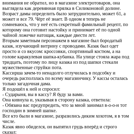
внимания не обратил, но в магазине электротоваров, она
выглядела как деревянная прялка в Силиконовой долине.
Возраст дамы определить было затруднительно, может 61, а
может и все 79. Чёрт её знает. В одном я теперь не
сомневаюсь, что у неё есть секретный фамильный рецепт, по
которому она готовит настойку и принимает её по одной
чайной ложечке натощак, каждые двести лет.
Вторым заметным персонажем в магазине был бородатый
казак, изучающий витрину с проводами. Казак был одет
просто и со вкусом: кроссовки, спортивный костюм, а на
голове каракулевая шапка-кубанка. На улице стояла жара под
тридцать, поэтому по лицу казака из под шапки стекали
мужественные струйки пота.
Кассирша зачем-то ненадолго отлучилась в подсобку и
очередь расползлась по всему магазинчику. У кассы осталась
только загадочная дама.
Я подошёл к ней и спросил:
- Сударыня, вы в кассу? Я буду за вами.
Она кивнула и, указывая в сторону казака, ответила:
- Обязана вас предупредить, что за мной занимал в-о-о-н тот
господин в зимней шапке.
Все кто были в магазине, разразились диким хохотом, я в том
числе.
Казак явно обиделся, он выпятил грудь вперёд и строго
сказал: