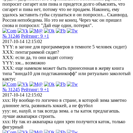
попросит сигарет или пива и придется долго объяснять, что
сигарет и пива нет, потому что не продаем. Наконец, ему
удалось заставить губы слушаться и он попросил... Сканворд.
Россия непобедима. Но это не конец. Через час он пришел
снова и попросил: "Дай еще один, потерял".
№ 31246
Рейтинг:
9
+1
2017-10-14 12:15:02
YYY: в загоне для программеров в темноте 5 человек сидит)
XXX: пентаграммой сидят?
XXX: если да, то они кодят сотону
YYY: хм... возможно
XXX: еще намеком может быть принесенная в жерву книга
типа "винда10 для подстаканикофф" или ритуально заколотый
кактус
№ 31245
Рейтинг:
9
+1
2017-10-14 12:15:02
ххх: Ну вообще-то логично в стране, в которой зима заметно
длиннее лета, развивать хоккей, а не футбол
ууу: не, нахуй. и так всегда зима. а ты каток предлагаешь.
лучше аквапарки строить.
ххх: Ну так из аквапарка один хрен получится каток, только
фигурный