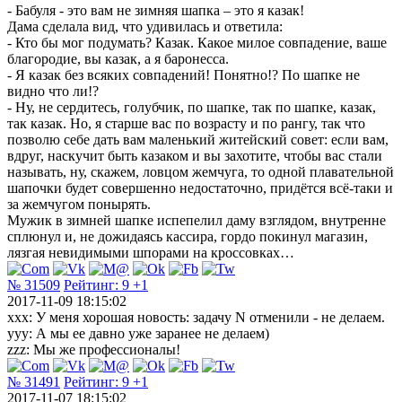
- Бабуля - это вам не зимняя шапка – это я казак!
Дама сделала вид, что удивилась и ответила:
- Кто бы мог подумать? Казак. Какое милое совпадение, ваше
благородие, вы казак, а я баронесса.
- Я казак без всяких совпадений! Понятно!? По шапке не
видно что ли!?
- Ну, не сердитесь, голубчик, по шапке, так по шапке, казак,
так казак. Но, я старше вас по возрасту и по рангу, так что
позволю себе дать вам маленький житейский совет: если вам,
вдруг, наскучит быть казаком и вы захотите, чтобы вас стали
называть, ну, скажем, ловцом жемчуга, то одной плавательной
шапочки будет совершенно недостаточно, придётся всё-таки и
за жемчугом понырять.
Мужик в зимней шапке испепелил даму взглядом, внутренне
сплюнул и, не дожидаясь кассира, гордо покинул магазин,
лязгая невидимыми шпорами на кроссовках…
№ 31509
Рейтинг:
9
+1
2017-11-09 18:15:02
xxx: У меня хорошая новость: задачу N отменили - не делаем.
yyy: А мы ее давно уже заранее не делаем)
zzz: Мы же профессионалы!
№ 31491
Рейтинг:
9
+1
2017-11-07 18:15:02