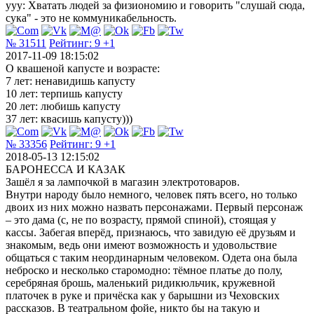
yyy: Хватать людей за физиономию и говорить "слушай сюда,
сука" - это не коммуникабельность.
№ 31511
Рейтинг:
9
+1
2017-11-09 18:15:02
О квашеной капусте и возрасте:
7 лет: ненавидишь капусту
10 лет: терпишь капусту
20 лет: любишь капусту
37 лет: квасишь капусту)))
№ 33356
Рейтинг:
9
+1
2018-05-13 12:15:02
БАРОНЕССА И КАЗАК
Зашёл я за лампочкой в магазин электротоваров.
Внутри народу было немного, человек пять всего, но только
двоих из них можно назвать персонажами. Первый персонаж
– это дама (с, не по возрасту, прямой спиной), стоящая у
кассы. Забегая вперёд, признаюсь, что завидую её друзьям и
знакомым, ведь они имеют возможность и удовольствие
общаться с таким неординарным человеком. Одета она была
неброско и несколько старомодно: тёмное платье до полу,
серебряная брошь, маленький ридикюльчик, кружевной
платочек в руке и причёска как у барышни из Чеховских
рассказов. В театральном фойе, никто бы на такую и