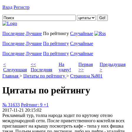
Вход
Регистр
Добавить цитату
Последние
Лучшие
По рейтингу
Случайные
Последние
Лучшие
По рейтингу
Случайные
Последние
Лучшие
По рейтингу
Случайные
<
<<
На
Первая
Предыдущая
Следующая
Последняя
удачу!
>>
>
Главная
>
Цитаты по рейтингу
>
Страница №801
Цитаты по рейтингу
№ 31633
Рейтинг:
9
+1
2017-11-21 20:15:02
Рекламный тур, толпа народа ходит по крутому отелю
международной сети. После приветственного коктейля всех
приглашают на крышу посмотреть кафе - типа у них фишка
такая. Подъем наверх по лестнице, либо на лифте - угадайте,