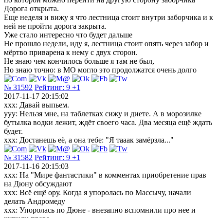
Дорога открыта.
Еще неделя и вижу я что лестница стоит внутри заборчика и к
ней не пройти дорога закрыта.
Уже стало интересно что будет дальше
Не прошло недели, иду я, лестница стоит опять через забор и
мёртво приварена к нему с двух сторон.
Не знаю чем кончилось больше я там не был,
Но знаю точно: в МО могло это продолжатся очень долго
№ 31592
Рейтинг:
9
+1
2017-11-17 20:15:02
xxx: Давай выпьем.
ууу: Нельзя мне, на таблетках сижу и диете. А в морозилке
бутылка водки лежит, ждёт своего часа. Два месяца ещё ждать
будет.
ххх: Достанешь её, а она тебе: "Я тааак замёрзла..."
№ 31582
Рейтинг:
9
+1
2017-11-16 20:15:03
xxx: На "Мире фантастики" в комментах приобретение прав
на Дюну обсуждают
xxx: Всё ещё ору. Когда я упоролась по Массычу, начали
делать Андромеду
xxx: Упоролась по Дюне - внезапно вспомнили про нее и