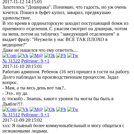
2017-11-12 14:15:01
Захотелось "Доширака". Понимаю, что гадость, но уж очень
хочется. Пошел в буфет купил, заварил, предвкушаю
удовольствие.
В это время в ординаторскую заходит поступающий бомж из
приемного отделения. С ужасом смотрит на доширак, потом
на меня, потом на табличку "заведующий отделением" и
выдает фразу: "Неужели у нас ВСЕ ТАК ПЛОХО в
медицине?"
Даже не нашелся что ему ответить....
№ 31522
Рейтинг:
9
+1
2017-11-10 20:15:01
Работаю админом. Ребенок (16 лет) пришел в гости на работу.
Долго наблюдал за производственным процессом. Задал
вопрос.
- Мам, а ты весь день вот так?..
- Эээ.. ну да.
(с тоской) - Знаешь, какого уровня ты могла бы быть в
Дьябле?!?.
№ 31512
Рейтинг:
9
+1
2017-11-09 20:15:02
xxx: Я пьяный более коммуникабельный и могу общаться с
незнакомыми людьми.