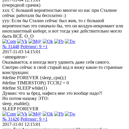
(очередной срачик)
xxx: С большой вероятностью многие из нас при Сталине
сейчас работали бы бесплатно :)
yyy: Если бы Сталин сейчас был жив, то с большой
вероятностью это означало бы, что он колдун-некромант или
инопланетный киборг, и вот тогда уже действительно могло
быть ВСЁ. О_О
№ 31448
Рейтинг:
9
+1
2017-11-03 14:15:01
<atmegatron>
Оказывается, я иногда могу удивить даже себя самого.
Смотрю сейчас в свой старый код и вижу какие-то странные
конструкции:
#define FOREVER {sleep_cpu();}
#define TIMERSTOP() TCCR2 = 0
#define SLEEP while(1)
Думаю: что за бред, нафига мне это вообще надо?!
Но потом нахожу ЭТО:
sleep_enable();
SLEEP FOREVER
№ 31426
Рейтинг:
9
+1
2017-11-01 12:15:01