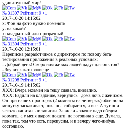
удивительный мир!
№ 31307
Рейтинг:
9
+1
2017-10-20 14:15:02
х: Фон на фото нужно поменять
у: на какой?
х: квадратный или прозрачный
№ 31304
Рейтинг:
9
+1
2017-10-20 12:15:01
Переписка разработчиков с директором по поводу бета-
тестирования приложения в реальных условиях:
- Добрый день! Скоро нам живых людей дадут для опытов?
- Звучит как-то зловеще
№ 31298
Рейтинг:
9
+1
2017-10-19 14:15:02
ХХХ: Вчера экзамен на тещу сдавала, внезапно.
ХХХ: Ездили на кладбище, вернулись - дома дочь с женихом.
Он при наших просторах (2 комнаты на четверых) обычно на
минутку заскакивает, пока она собирается, и все. А тут они
чего-то капитально зависли. Зависли - значит надо обедом
кормить, а у меня шаром покати, не готовила я еще. Думала,
пока так, тем что есть, перекусим, и к вечеру чего-нибудь
состряпаю.