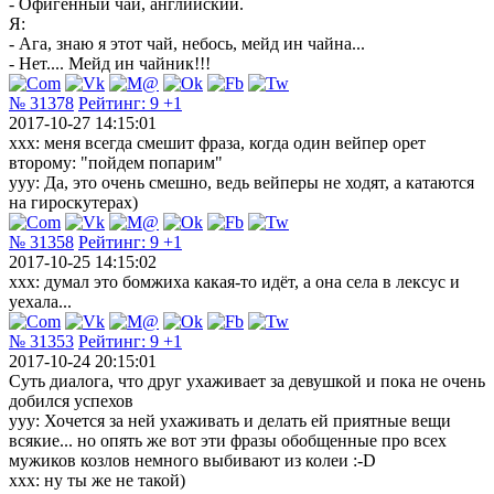
- Офигенный чай, английский.
Я:
- Ага, знаю я этот чай, небось, мейд ин чайна...
- Нет.... Мейд ин чайник!!!
№ 31378
Рейтинг:
9
+1
2017-10-27 14:15:01
xxx: меня всегда смешит фраза, когда один вейпер орет
второму: "пойдем попарим"
yyy: Да, это очень смешно, ведь вейперы не ходят, а катаются
на гироскутерах)
№ 31358
Рейтинг:
9
+1
2017-10-25 14:15:02
xxx: думал это бомжиха какая-то идёт, а она села в лексус и
уехала...
№ 31353
Рейтинг:
9
+1
2017-10-24 20:15:01
Суть диалога, что друг ухаживает за девушкой и пока не очень
добился успехов
ууу: Хочется за ней ухаживать и делать ей приятные вещи
всякие... но опять же вот эти фразы обобщенные про всех
мужиков козлов немного выбивают из колеи :-D
ххх: ну ты же не такой)