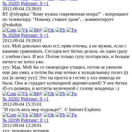
№ 10205
Рейтинг:
0
+1
2012-09-04 23:28:01
RT @olyapka: "Кому нужна современная опера?" - вопрошают
по телевизору. "Никому, ставьте хром", - комментирует
@eakukin.
№ 10204
Рейтинг:
0
+1
2012-09-04 19:28:01
xxx: Мой довольно мало ест, прям птичка, а не мужик, если с
вашими сравнивать. Сегодня вот битки делала, он один сразу
с хлебом съел. И все. Потом только супу полтарелки, и больше
ничего не хотел уже.
yyy: Мда. Мой бы со сковородки утащил, потом за ужином
еще два умял, а потом бы еще ночью к холодильнику полез )))
zzz [в личку yyy]: Это ты просто в гостях у xxx никогда не
была. Она ж страдает кулинарной акромегалией! У нее битки
45-го размера, и котлеты величиной с голову младенца :-)
№ 10202
Рейтинг:
0
+1
2012-09-04 15:35:01
"И пусть весь миp подождет". © Internet Explorer.
№ 10199
Рейтинг:
0
+1
2012-09-04 12:28:01
ххх: ненавижу котиков