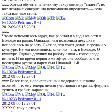
xxx: Хотела обучить папенькину таксу команде "сидеть", но
вот незадача: совершенно невозможно определить — села
такса или еще стоит.
№ 10235
Рейтинг:
0
+1
2012-09-06 15:28:01
xxx:
Что-то вспомнилось вдруг, как работал я в годы юности в
Вологде на радио. Однажды нам позвонила девушка и
попросилась на работу. Сказала, что хочет делать передачи о
культуре. Ну мы посмеялись, конечно – ага, в Вологде. О
культуре. Однако девушку на работу взяли – голос вроде
ничего. И во время первого же эфира она сообщила, что
последним русским царем был Николай 11-й...
№ 10234
Рейтинг:
0
+1
2012-09-06 12:28:01
xxx: Более того, новоиспечённый модератор внезапно
осознаёт, что ему теперь нельзя участвовать в срачах, флудить,
тупить и грабить караваны.
№ 10233
Рейтинг:
0
+1
2012-09-06 12:28:01
ХХХ: Я хочу в отпуск