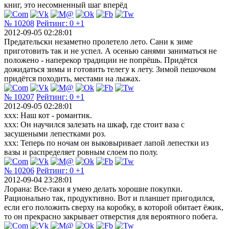
книг, это несомненный шаг вперёд
№ 10208
Рейтинг:
0
+1
2012-09-05 02:28:01
Предательски незаметно пролетело лето. Сани к зиме
приготовить так и не успел. А осенью санями заниматься не
положено - наперекор традиции не попрёшь. Придётся
дожидаться зимы и готовить телегу к лету. Зимой пешочком
придётся походить, местами на лыжах.
№ 10207
Рейтинг:
0
+1
2012-09-05 02:28:01
xxx: Наш кот - романтик.
xxx: Он научился залезать на шкаф, где стоит ваза с
засушеными лепестками роз.
xxx: Теперь по ночам он выковыривает лапой лепестки из
вазы и распределяет ровным слоем по полу.
№ 10206
Рейтинг:
0
+1
2012-09-04 23:28:01
Лорана: Все-таки я умею делать хорошие покупки.
Рационально так, продуктивно. Вот и планшет пригодился,
если его положить сверху на коробку, в которой обитает ёжик,
то он прекрасно закрывает отверстия для вероятного побега.