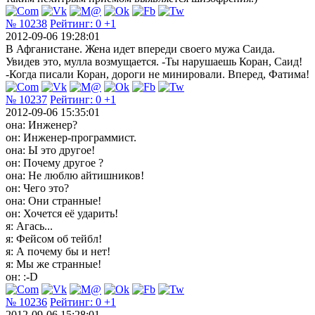
№ 10238
Рейтинг:
0
+1
2012-09-06 19:28:01
В Афганистане. Жена идет впереди своего мужа Саида.
Увидев это, мулла возмущается. -Ты нарушаешь Коран, Саид!
-Когда писали Коран, дороги не минировали. Вперед, Фатима!
№ 10237
Рейтинг:
0
+1
2012-09-06 15:35:01
она: Инженер?
он: Инженер-программист.
она: Ы это другое!
он: Почему другое ?
она: Не люблю айтишников!
он: Чего это?
она: Они странные!
он: Хочется её ударить!
я: Агась...
я: Фейсом об тейбл!
я: А почему бы и нет!
я: Мы же странные!
он: :-D
№ 10236
Рейтинг:
0
+1
2012-09-06 15:28:01