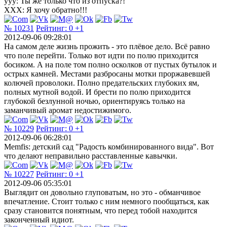
yyy: Ты же только что из отпуска?!
ХХХ: Я хочу обратно!!!
№ 10231
Рейтинг:
0
+1
2012-09-06 09:28:01
На самом деле жизнь прожить - это плёвое дело. Всё равно
что поле перейти. Только вот идти по полю приходится
босиком. А на поле том полно осколков от пустых бутылок и
острых камней. Местами разбросаны мотки проржавевшей
колючей проволоки. Полно предательских глубоких ям,
полных мутной водой. И брести по полю приходится
глубокой безлунной ночью, ориентируясь только на
заманчивый аромат недостижимого.
№ 10229
Рейтинг:
0
+1
2012-09-06 06:28:01
Memfis: детский сад "Радость комбинированного вида". Вот
что делают неправильно расставленные кавычки.
№ 10227
Рейтинг:
0
+1
2012-09-06 05:35:01
Выглядит он довольно глуповатым, но это - обманчивое
впечатление. Стоит только с ним немного пообщаться, как
сразу становится понятным, что перед тобой находится
законченный идиот.