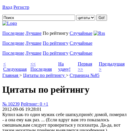
Вход
Регистр
Добавить цитату
Последние
Лучшие
По рейтингу
Случайные
Последние
Лучшие
По рейтингу
Случайные
Последние
Лучшие
По рейтингу
Случайные
<
<<
На
Первая
Предыдущая
Следующая
Последняя
удачу!
>>
>
Главная
>
Цитаты по рейтингу
>
Страница №85
Цитаты по рейтингу
№ 10239
Рейтинг:
0
+1
2012-09-06 19:28:01
Купил как-то один мужик себе шапку,принёс домой, померил
- а она ему как раз. ... (Если вдруг вам это показалось
смешным,вам следует провериться у психиатра. Да-да, вот
таким нехитрым приёмом выявляется шизофрения.)