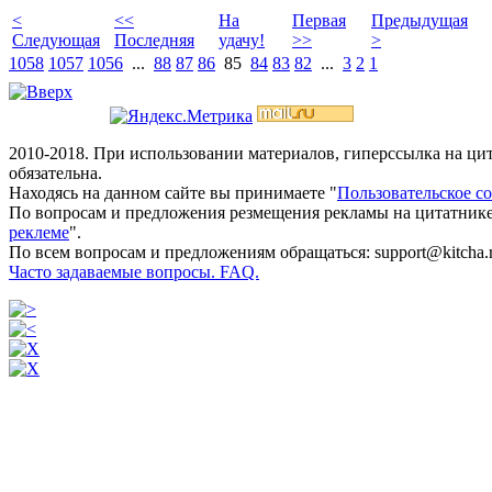
<
<<
На
Первая
Предыдущая
Следующая
Последняя
удачу!
>>
>
1058
1057
1056
...
88
87
86
85
84
83
82
...
3
2
1
2010-2018. При использовании материалов, гиперссылка на ц
обязательна.
Находясь на данном сайте вы принимаете "
Пользовательское с
По вопросам и предложения резмещения рекламы на цитатнике
реклеме
".
По всем вопросам и предложениям обращаться: support@kitcha.
Часто задаваемые вопросы. FAQ.