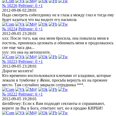
№ 10226
Рейтинг:
0
+1
2012-09-06 02:28:01
Надо смотреть собеседнику не в глаза а между глаз и тогда ему
будет казаться что вы видите его насквозь
№ 10224
Рейтинг:
0
+1
2012-09-05 23:28:01
ххх: После того, как она меня бросила, она повалила меня в
постель, принялась целовать и обнимать меня и продолжалось
сие еще часа два...
ууу: это она на автопилоте.
№ 10223
Рейтинг:
0
+1
2012-09-05 23:28:01
Дорогие коллеги!
Кто временно воспользовался ключами от кладовки, которые
лежали в тумбочке у Жени, просьба вернуть их на прежнее
место. Там случайно закрыли сотрудника ***.
№ 10222
Рейтинг:
0
+1
2012-09-05 19:28:01
davidlivsey: Если к Вам подходят сектанты и спрашивают,
верите ли Вы в Бога, ответьте: нет, но я продаю КИРБИ!