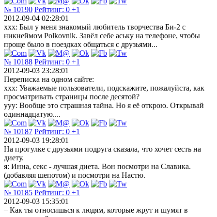
№ 10190
Рейтинг:
0
+1
2012-09-04 02:28:01
xxx: Был у меня знакомый любитель творчества Би-2 с
никнеймом Polkovnik. Завёл себе аську на телефоне, чтобы
проще было в поездках общаться с друзьями...
№ 10188
Рейтинг:
0
+1
2012-09-03 23:28:01
Переписка на одном сайте:
xxx: Уважаемые пользователи, подскажите, пожалуйста, как
просматривать страницы после десятой?
yyy: Вообще это страшная тайна. Но я её открою. Открывай
одиннадцатую....
№ 10187
Рейтинг:
0
+1
2012-09-03 19:28:01
На прогулке с друзьями подруга сказала, что хочет сесть на
диету.
я: Инна, секс - лучшая диета. Вон посмотри на Славика.
(добавляя шепотом) и посмотри на Настю.
№ 10185
Рейтинг:
0
+1
2012-09-03 15:35:01
– Как ты относишься к людям, которые жрут и шумят в