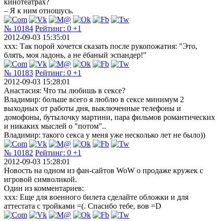
кинотеатрах?
– Я к ним отношусь.
№ 10184
Рейтинг:
0
+1
2012-09-03 15:35:01
xxx: Так порой хочется сказать после рукопожатия: "Это,
блять, моя ладонь, а не ёбаный эспандер!"
№ 10183
Рейтинг:
0
+1
2012-09-03 15:28:01
Анастасия: Что ты любишь в сексе?
Владимир: больше всего я люблю в сексе минимум 2
выходных от работы дня, выключенные телефоны и
домофоны, бутылочку мартини, пара фильмов романтических
и никаких мыслей о "потом"..
Владимир: такого секса у меня уже несколько лет не было))
№ 10182
Рейтинг:
0
+1
2012-09-03 15:28:01
Новость на одном из фан-сайтов WoW о продаже кружек с
игровой символикой.
Один из комментариев:
xxx: Еще для военного билета сделайте обложки и для
аттестата с тройками =(. Спасибо тебе, вов =D