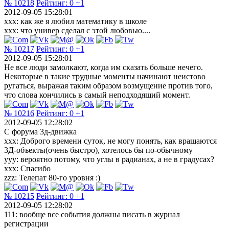
№ 10218
Рейтинг:
0
+1
2012-09-05 15:28:01
xxx: как же я любил математику в школе
xxx: что универ сделал с этой любовью....
№ 10217
Рейтинг:
0
+1
2012-09-05 15:28:01
Не все люди замолкают, когда им сказать больше нечего.
Некоторые в такие трудные моменты начинают неистово
ругаться, выражая таким образом возмущение против того,
что слова кончились в самый неподходящий момент.
№ 10216
Рейтинг:
0
+1
2012-09-05 12:28:02
С форума 3д-движка
xxx: Доброго времени суток, не могу понять, как вращаются
3Д-объекты(очень быстро), хотелось бы по-обычному
yyy: вероятно потому, что углы в радианах, а не в градусах?
xxx: Спасибо
zzz: Телепат 80-го уровня :)
№ 10215
Рейтинг:
0
+1
2012-09-05 12:28:02
111: вообще все события должны писать в журнал
регистрации