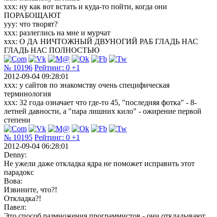
ххх: ну как вот встать и куда-то пойти, когда они
ПОРАБОЩАЮТ
ууу: что творят?
ххх: разлеглись на мне и мурчат
ххх: О ДА НИЧТОЖНЫЙ ДВУНОГИЙ РАБ ГЛАДЬ НАС
ГЛАДЬ НАС ПОЛНОСТЬЮ
№ 10196
Рейтинг:
0
+1
2012-09-04 09:28:01
xxx: у сайтов по знакомству очень специфическая
терминология
xxx: 32 года означает что где-то 45, "последняя фотка" - 8-
летней давности, а "пара лишних кило" - ожирение первой
степени
№ 10195
Рейтинг:
0
+1
2012-09-04 06:28:01
Denny:
Не ужели даже откладка ядра не поможет исправить этот
парадокс
Вова:
Извините, что?!
Откладка?!
Павел:
Это способ размножения программистов - они откладывают