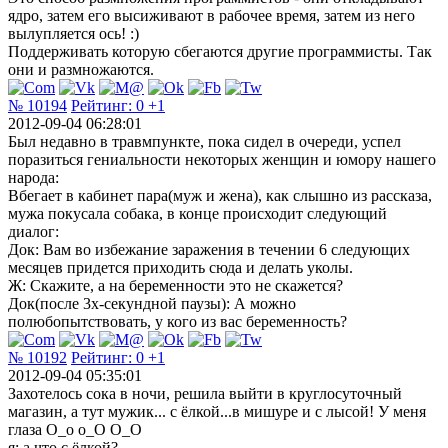
ядро, затем его высиживают в рабочее время, затем из него
вылупляется ось! :)
Поддерживать которую сбегаются другие программисты. Так
они и размножаются.
№ 10194
Рейтинг:
0
+1
2012-09-04 06:28:01
Был недавно в травмпункте, пока сидел в очереди, успел
поразиться гениальности некоторых женщин и юмору нашего
народа:
Вбегает в кабинет пара(муж и жена), как слышно из рассказа,
мужа покусала собака, в конце происходит следующий
диалог:
Док: Вам во избежание заражения в течении 6 следующих
месяцев придется приходить сюда и делать уколы.
Ж: Скажите, а на беременности это не скажется?
Док(после 3х-секундной паузы): А можно
полюбопытствовать, у кого из вас беременность?
№ 10192
Рейтинг:
0
+1
2012-09-04 05:35:01
Захотелось сока в ночи, решила выйти в круглосуточный
магазин, а тут мужик... с ёлкой...в мишуре и с лысой! У меня
глаза О_о о_О О_О
я: а что с ёлкой?