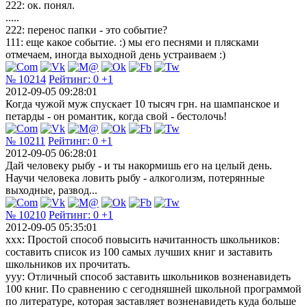
222: ок. понял.
.....
222: перенос папки - это событие?
111: еще какое событие. :) мы его песнями и плясками
отмечаем, иногда выходной день устраиваем :)
№ 10214
Рейтинг:
0
+1
2012-09-05 09:28:01
Когда чужой муж спускает 10 тысяч грн. на шампанское и
петарды - он романтик, когда свой - бестолочь!
№ 10211
Рейтинг:
0
+1
2012-09-05 06:28:01
Дай человеку рыбу - и ты накормишь его на целый день.
Научи человека ловить рыбу - алкоголизм, потерянные
выходные, развод...
№ 10210
Рейтинг:
0
+1
2012-09-05 05:35:01
xxx: Простой способ повысить начитанность школьников:
составить список из 100 самых лучших книг и заставить
школьников их прочитать.
yyy: Отличный способ заставить школьников возненавидеть
100 книг. По сравнению с сегодняшней школьной программой
по литературе, которая заставляет возненавидеть куда больше