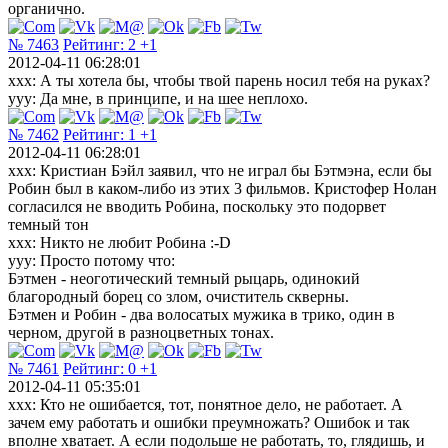
органично.
№ 7463
Рейтинг:
2
+1
2012-04-11 06:28:01
xxx: А ты хотела бы, чтобы твой парень носил тебя на руках?
yyy: Да мне, в принципе, и на шее неплохо.
№ 7462
Рейтинг:
1
+1
2012-04-11 06:28:01
xxx: Кристиан Бэйл заявил, что не играл бы Бэтмэна, если бы
Робин был в каком-либо из этих 3 фильмов. Кристофер Нолан
согласился не вводить Робина, поскольку это подорвет
темный тон
xxx: Никто не любит Робина :-D
yyy: Просто потому что:
Бэтмен - неоготический темный рыцарь, одинокий
благородный борец со злом, очиститель скверны.
Бэтмен и Робин - два волосатых мужика в трико, один в
черном, другой в разноцветных тонах.
№ 7461
Рейтинг:
0
+1
2012-04-11 05:35:01
xxx: Кто не ошибается, тот, понятное дело, не работает. А
зачем ему работать и ошибки преумножать? Ошибок и так
вполне хватает. А если подольше не работать, то, глядишь, и