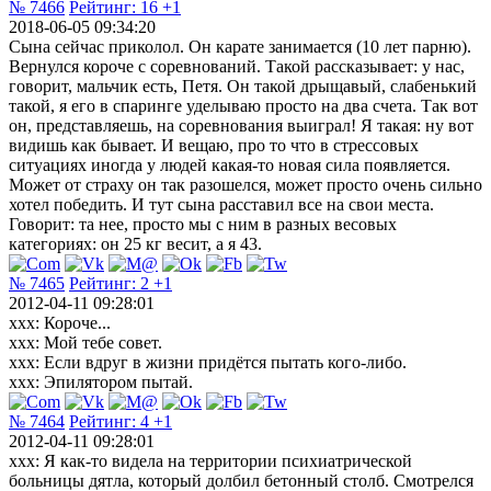
№ 7466
Рейтинг:
16
+1
2018-06-05 09:34:20
Сына сейчас приколол. Он карате занимается (10 лет парню).
Вернулся короче с соревнований. Такой рассказывает: у нас,
говорит, мальчик есть, Петя. Он такой дрыщавый, слабенький
такой, я его в спаринге уделываю просто на два счета. Так вот
он, представляешь, на соревнования выиграл! Я такая: ну вот
видишь как бывает. И вещаю, про то что в стрессовых
ситуациях иногда у людей какая-то новая сила появляется.
Может от страху он так разошелся, может просто очень сильно
хотел победить. И тут сына расставил все на свои места.
Говорит: та нее, просто мы с ним в разных весовых
категориях: он 25 кг весит, а я 43.
№ 7465
Рейтинг:
2
+1
2012-04-11 09:28:01
xxx: Короче...
xxx: Мой тебе совет.
xxx: Если вдруг в жизни придётся пытать кого-либо.
xxx: Эпилятором пытай.
№ 7464
Рейтинг:
4
+1
2012-04-11 09:28:01
xxx: Я как-то видела на территории психиатрической
больницы дятла, который долбил бетонный столб. Смотрелся