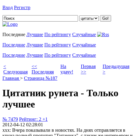
Вход
Регистр
Добавить цитату
Последние
Лучшие
По рейтингу
Случайные
Последние
Лучшие
По рейтингу
Случайные
Последние
Лучшие
По рейтингу
Случайные
<
<<
На
Первая
Предыдущая
Следующая
Последняя
удачу!
>>
>
Главная
>
Страница №187
Цитатник рунета - Только
лучшее
№ 7479
Рейтинг:
2
+1
2012-04-12 02:28:01
xxx: Вчера показывали в новостях. На днях отправляется в
круиз полный прототип "Титаника", с таким же интерьером и