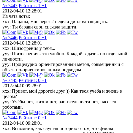
№ 7447
Рейтинг:
1
+1
2012-04-10 12:28:01
Из чата доты:
ххх: Пацаны, мне через 2 недели диплом защищать.
yyy: Ты бараки свои сначала защити.
№ 7446
Рейтинг:
0
+1
2012-04-10 12:28:01
xxx: Шизофрения у тебя...
yyy: Шизофрения - это удобно. Каждой задаче - по отдельной
личности.
yyy: Процедурно-ориентированный метод, совмещенный с
объектно-ориентированным подходом.
№ 7445
Рейтинг:
0
+1
2012-04-10 09:28:01
xxx: Привет, мой дорогой друг )) Как твоя учёба и жизнь в
целом?
yyy: Учёбы нет, жизни нет, растительности нет, населен
роботами.
№ 7444
Рейтинг:
0
+1
2012-04-10 09:28:01
xxx: Вспомнил, как слушал историю о том, что файлы