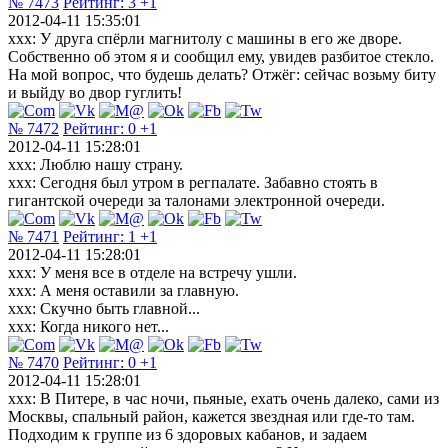
№ 7473
Рейтинг:
3
+1
2012-04-11 15:35:01
xxx: У друга спёрли магнитолу с машины в его же дворе.
Собственно об этом я и сообщил ему, увидев разбитое стекло.
На мой вопрос, что будешь делать? Отжёг: сейчас возьму биту
и выйду во двор гуглить!
№ 7472
Рейтинг:
0
+1
2012-04-11 15:28:01
xxx: Люблю нашу страну.
xxx: Сегодня был утром в регпалате. Забавно стоять в
гигантской очереди за талонами электронной очереди.
№ 7471
Рейтинг:
1
+1
2012-04-11 15:28:01
xxx: У меня все в отделе на встречу ушли.
xxx: А меня оставили за главную.
xxx: Скучно быть главной...
xxx: Когда никого нет...
№ 7470
Рейтинг:
0
+1
2012-04-11 15:28:01
xxx: В Питере, в час ночи, пьяные, ехать очень далеко, сами из
Москвы, спальный район, кажется звездная или где-то там.
Подходим к группе из 6 здоровых кабанов, и задаем