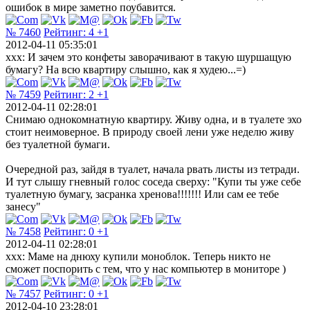
ошибок в мире заметно поубавится.
№ 7460
Рейтинг:
4
+1
2012-04-11 05:35:01
xxx: И зачем это конфеты заворачивают в такую шуршащую
бумагу? На всю квартиру слышно, как я худею...=)
№ 7459
Рейтинг:
2
+1
2012-04-11 02:28:01
Снимаю однокомнатную квартиру. Живу одна, и в туалете эхо
стоит неимоверное. В природу своей лени уже неделю живу
без туалетной бумаги.
Очередной раз, зайдя в туалет, начала рвать листы из тетради.
И тут слышу гневный голос соседа сверху: "Купи ты уже себе
туалетную бумагу, засранка хренова!!!!!!! Или сам ее тебе
занесу"
№ 7458
Рейтинг:
0
+1
2012-04-11 02:28:01
xxx: Маме на днюху купили моноблок. Теперь никто не
сможет поспорить с тем, что у нас компьютер в мониторе )
№ 7457
Рейтинг:
0
+1
2012-04-10 23:28:01