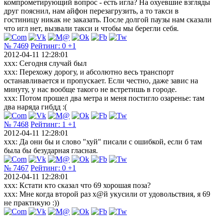
компрометирующий вопрос - есть игла? На охуевшие взгляды
друг пояснил, нам айфон перезагрузить, а то такси в
гостиницу никак не заказать. После долгой паузы нам сказали
что игл нет, вызвали такси и чтобы мы берегли себя.
№ 7469
Рейтинг:
0
+1
2012-04-11 12:28:01
xxx: Сегодня случай был
xxx: Перехожу дорогу, и абсолютно весь транспорт
останавливается и пропускает. Если честно, даже завис на
минуту, у нас вообще такого не встретишь в городе.
xxx: Потом прошел два метра и меня постигло озаренье: там
два наряда гибдд :(
№ 7468
Рейтинг:
1
+1
2012-04-11 12:28:01
ххх: Да они бы и слово "хуй" писали с ошибкой, если б там
была бы безударная гласная.
№ 7467
Рейтинг:
0
+1
2012-04-11 12:28:01
xxx: Кстати кто сказал что 69 хорошая поза?
xxx: Мне когда второй раз х@й укусили от удовольствия, я 69
не практикую :))