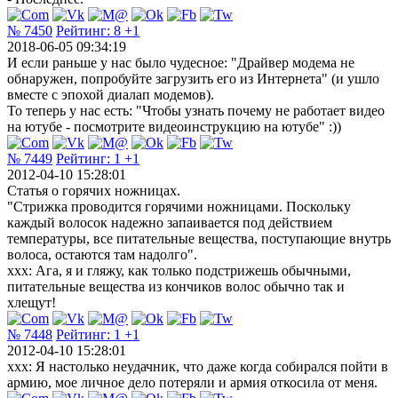
№ 7450
Рейтинг:
8
+1
2018-06-05 09:34:19
И если раньше у нас было чудесное: "Драйвер модема не
обнаружен, попробуйте загрузить его из Интернета" (и ушло
вместе с эпохой диалап модемов).
То теперь у нас есть: "Чтобы узнать почему не работает видео
на ютубе - посмотрите видеоинструкцию на ютубе" :))
№ 7449
Рейтинг:
1
+1
2012-04-10 15:28:01
Статья о горячих ножницах.
"Cтрижка проводится горячими ножницами. Поскольку
каждый волосок надежно запаивается под действием
температуры, все питательные вещества, поступающие внутрь
волоса, остаются там надолго".
ххх: Ага, я и гляжу, как только подстрижешь обычными,
питательные вещества из кончиков волос обычно так и
хлещут!
№ 7448
Рейтинг:
1
+1
2012-04-10 15:28:01
xxx: Я настолько неудачник, что даже когда собирался пойти в
армию, мое личное дело потеряли и армия откосила от меня.