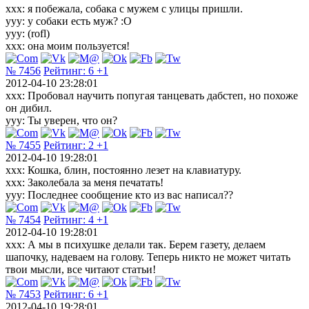
xxx: я побежала, собака с мужем с улицы пришли.
yyy: у собаки есть муж? :O
yyy: (rofl)
xxx: она моим пользуется!
№ 7456
Рейтинг:
6
+1
2012-04-10 23:28:01
xxx: Пробовал научить попугая танцевать дабстеп, но похоже
он дибил.
yyy: Ты уверен, что он?
№ 7455
Рейтинг:
2
+1
2012-04-10 19:28:01
xxx: Кошка, блин, постоянно лезет на клавиатуру.
xxx: Заколебала за меня печатать!
yyy: Последнее сообщение кто из вас написал??
№ 7454
Рейтинг:
4
+1
2012-04-10 19:28:01
xxx: А мы в психушке делали так. Берем газету, делаем
шапочку, надеваем на голову. Теперь никто не может читать
твои мысли, все читают статьи!
№ 7453
Рейтинг:
6
+1
2012-04-10 19:28:01