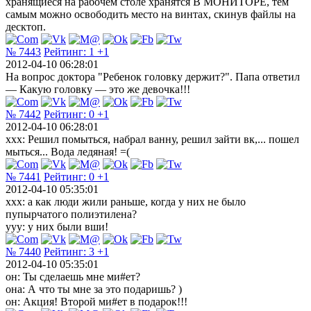
хранящиеся на рабочем столе хранятся В МОНИТОРЕ, тем
самым можно освободить место на винтах, скинув файлы на
десктоп.
№ 7443
Рейтинг:
1
+1
2012-04-10 06:28:01
На вопрос доктора "Ребенок головку держит?". Папа ответил
— Какую головку — это же девочка!!!
№ 7442
Рейтинг:
0
+1
2012-04-10 06:28:01
xxx: Решил помыться, набрал ванну, решил зайти вк,... пошел
мыться... Вода ледяная! =(
№ 7441
Рейтинг:
0
+1
2012-04-10 05:35:01
xxx: а как люди жили раньше, когда у них не было
пупырчатого полиэтилена?
yyy: у них были вши!
№ 7440
Рейтинг:
3
+1
2012-04-10 05:35:01
он: Ты сделаешь мне ми#ет?
она: А что ты мне за это подаришь? )
он: Акция! Второй ми#ет в подарок!!!