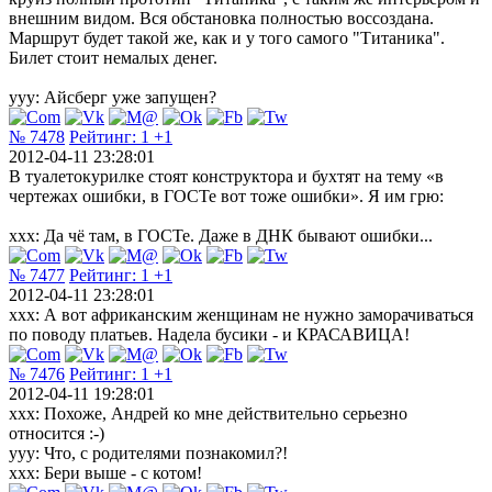
внешним видом. Вся обстановка полностью воссоздана.
Маршрут будет такой же, как и у того самого "Титаника".
Билет стоит немалых денег.
yyy: Айсберг уже запущен?
№ 7478
Рейтинг:
1
+1
2012-04-11 23:28:01
В туалетокурилке стоят конструктора и бухтят на тему «в
чертежах ошибки, в ГОСТе вот тоже ошибки». Я им грю:
xxx: Да чё там, в ГОСТе. Даже в ДНК бывают ошибки...
№ 7477
Рейтинг:
1
+1
2012-04-11 23:28:01
xxx: А вот африканским женщинам не нужно заморачиваться
по поводу платьев. Надела бусики - и КРАСАВИЦА!
№ 7476
Рейтинг:
1
+1
2012-04-11 19:28:01
xxx: Похоже, Андрей ко мне действительно серьезно
относится :-)
yyy: Что, с родителями познакомил?!
xxx: Бери выше - с котом!