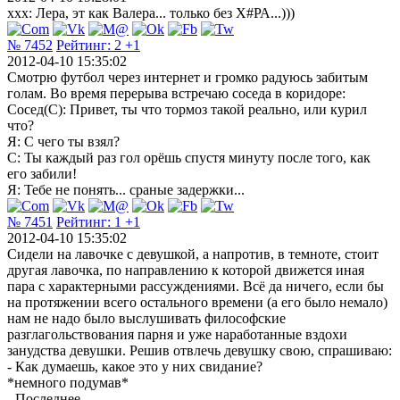
xxx: Лера, эт как Валера... только без Х#РА...)))
№ 7452
Рейтинг:
2
+1
2012-04-10 15:35:02
Смотрю футбол через интернет и громко радуюсь забитым
голам. Во время перерыва встречаю соседа в коридоре:
Сосед(С): Привет, ты что тормоз такой реально, или курил
что?
Я: С чего ты взял?
С: Ты каждый раз гол орёшь спустя минуту после того, как
его забили!
Я: Тебе не понять... сраные задержки...
№ 7451
Рейтинг:
1
+1
2012-04-10 15:35:02
Сидели на лавочке с девушкой, а напротив, в темноте, стоит
другая лавочка, по направлению к которой движется иная
пара с характерными рассуждениями. Всё да ничего, если бы
на протяжении всего остального времени (а его было немало)
нам не надо было выслушивать философские
разглагольствования парня и уже наработанные вздохи
занудства девушки. Решив отвлечь девушку свою, спрашиваю:
- Как думаешь, какое это у них свидание?
*немного подумав*
- Последнее.