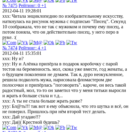
№ 7475
Рейтинг:
0
+1
2012-04-11 19:28:01
xxx: Читала энциклопедию по изобразительному искусству,
наткнулась на рисунок мужика с подписью "Писец". Секунд
10 соображала, что не так с мужиком и почему ему писец, а
потом поняла, что он действительно писец, у него перо в
руке. :(
№ 7474
Рейтинг:
4
+1
2012-04-11 15:35:01
ххх: Ну и?
ууу: Ну и Алёнка припёрла в подарок коробочку с парой
тестов на беременность. мол, скока уже вместе, год женаты, а
о будущем поколении не думаем. Так я, дуро неокукленное,
решила подколоть мужа, нарисовала фломастером две
полосочки и припёрлась "поговорить". кароче, он весь такой
радостный, мол, то-то он заметил что у меня титьки выросли
и жрать я больше стала и т.д...
ххх: А ты не стала больше жрать разве?
ууу: Бл@ть!!! так вот я ему объяснила, что это шутка и всё, он
не поверил. Пришлось при нём второй тест делать.
ххх: Дай угадаю!!?
ууу: Да((( Крестной будешь?