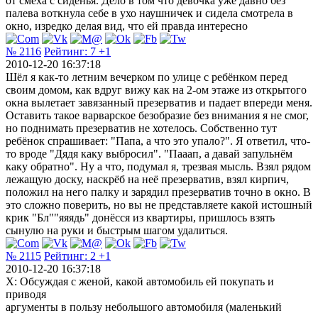
от смеха с сиденья. Дело в том что девочка уже давно без
палева воткнула себе в ухо наушничек и сидела смотрела в
окно, изредко делая вид, что ей правда интересно
№ 2116
Рейтинг:
7
+1
2010-12-20 16:37:18
Шёл я как-то летним вечерком по улице с ребёнком перед
своим домом, как вдруг вижу как на 2-ом этаже из открытого
окна вылетает завязанный презерватив и падает впереди меня.
Оставить такое варварское безобразие без внимания я не смог,
но поднимать презерватив не хотелось. Собственно тут
ребёнок спрашивает: "Папа, а что это упало?". Я ответил, что-
то вроде "Дядя каку выбросил". "Пааап, а давай запульнём
каку обратно". Ну а что, подумал я, трезвая мысль. Взял рядом
лежащую доску, наскрёб на неё презерватив, взял кирпич,
положил на него палку и зарядил презерватив точно в окно. В
это сложно поверить, но вы не представляете какой истошный
крик "Бл""яяядь" донёсся из квартиры, пришлось взять
сынулю на руки и быстрым шагом удалиться.
№ 2115
Рейтинг:
2
+1
2010-12-20 16:37:18
Х: Обсуждая с женой, какой автомобиль ей покупать и
приводя
аргументы в пользу небольшого автомобиля (маленький