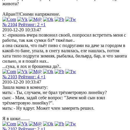
живота?
Айран!!!Сними напряжение.
№ 2104
Рейтинг:
2
+1
2010-12-20 10:33:47
х: -прикинь вчера позвонил своей, попросил встретить меня с
работы, так как сумки бл* тяжёлые..
а она сказала, что пьёт пиво с подругами на даче за городом в
какой-то бане, упала, в снегу валялась, еле нашлась, потом
хата типо подруги зимняя, рыбалка, бильярд, бар, и что занята
сильно, и я пошёл нах..
...сука, я лох и брошенка да?..
№ 2103
Рейтинг:
4
+1
2010-12-20 10:33:47
Зашла мама в комнату:
мать: - Ты, случаем, не брал трёхметровую линейку?
сын: - Мам, задай себе вопрос: "Зачем мой сын взял
трёхметровую линейку?".
мать: - Ну вдруг. Может член замерить решил.
Я в шоке........
№ 2102
Рейтинг:
2
+1