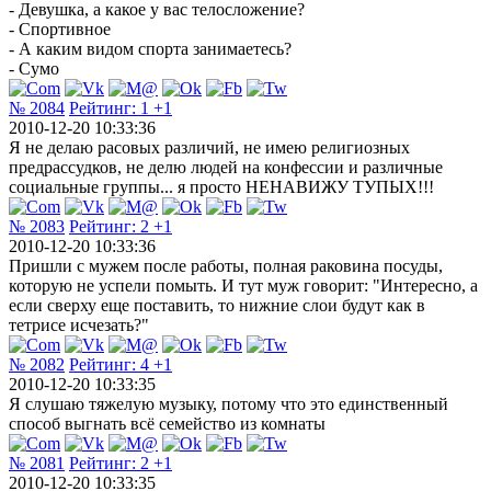
- Девушка, а какое у вас телосложение?
- Спортивное
- А каким видом спорта занимаетесь?
- Сумо
№ 2084
Рейтинг:
1
+1
2010-12-20 10:33:36
Я не делаю расовых различий, не имею религиозных
предрассудков, не делю людей на конфессии и различные
социальные группы... я просто НЕНАВИЖУ ТУПЫХ!!!
№ 2083
Рейтинг:
2
+1
2010-12-20 10:33:36
Пришли с мужем после работы, полная раковина посуды,
которую не успели помыть. И тут муж говорит: "Интересно, а
если сверху еще поставить, то нижние слои будут как в
тетрисе исчезать?"
№ 2082
Рейтинг:
4
+1
2010-12-20 10:33:35
Я слушаю тяжелую музыку, потому что это единственный
способ выгнать всё семейство из комнаты
№ 2081
Рейтинг:
2
+1
2010-12-20 10:33:35