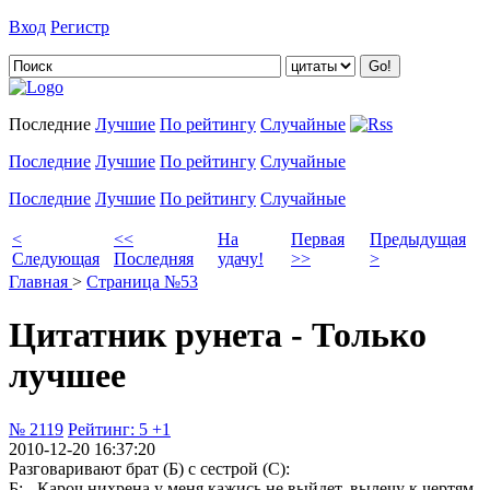
Вход
Регистр
Добавить цитату
Последние
Лучшие
По рейтингу
Случайные
Последние
Лучшие
По рейтингу
Случайные
Последние
Лучшие
По рейтингу
Случайные
<
<<
На
Первая
Предыдущая
Следующая
Последняя
удачу!
>>
>
Главная
>
Страница №53
Цитатник рунета - Только
лучшее
№ 2119
Рейтинг:
5
+1
2010-12-20 16:37:20
Разговаривают брат (Б) с сестрой (С):
Б: - Кароч нихрена у меня кажись не выйдет, вылечу к чертям.