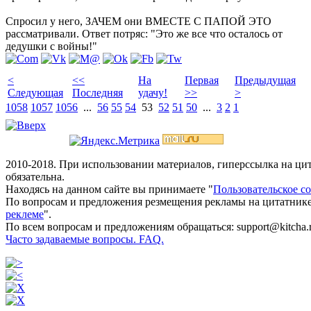
Спросил у него, ЗАЧЕМ они ВМЕСТЕ С ПАПОЙ ЭТО
рассматривали. Ответ потряс: "Это же все что осталось от
дедушки с войны!"
<
<<
На
Первая
Предыдущая
Следующая
Последняя
удачу!
>>
>
1058
1057
1056
...
56
55
54
53
52
51
50
...
3
2
1
2010-2018. При использовании материалов, гиперссылка на ц
обязательна.
Находясь на данном сайте вы принимаете "
Пользовательское с
По вопросам и предложения резмещения рекламы на цитатнике
реклеме
".
По всем вопросам и предложениям обращаться: support@kitcha.
Часто задаваемые вопросы. FAQ.