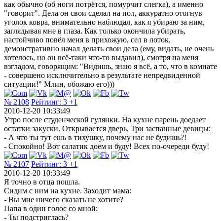
как обычно (об ноги потрётся, помурчит слегка), а именно
"говорит". Дела он свои сделал на пол, аккуратно отогнув
уголок ковра, внимательно наблюдал, как я убираю за ним,
заглядывая мне в глаза. Как только окончила убирать,
настойчиво повёл меня в прихожую, сел в лоток,
демонстративно начал делать свои дела (ему, видать, не очень
хотелось, но он всё-таки что-то выдавил), смотря на меня
взгладом, говорящим: "Видишь, знаю я всё, а то, что в комнате
- совершено исключительно в результате непредвиденной
ситуации!" Млин, обожаю его)))
№ 2108
Рейтинг:
3
+1
2010-12-20 10:33:49
Утро после студенческой гулянки. На кухне парень доедает
остатки закуски. Открывается дверь. Три заспанные девицы:
- А что ты тут ешь в тихушку, почему нас не будишь?!
- Спокойно! Вот салатик доем и буду! Всех по-очереди буду!
№ 2107
Рейтинг:
3
+1
2010-12-20 10:33:49
Я точно в отца пошла.
Сидим с ним на кухне. Заходит мама:
- Вы мне ничего сказать не хотите?
Папа в один голос со мной:
- Ты подстриглась?