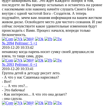
будут шокировать вас. Это ждет Каждого! Вопрос в том,
последуете ли Вы примеру остальных и останетесь на уровне
с насекомыми или наконец начнёте слушать Своего Бога
внутри с одной частотой Бога - Создателя. А теперь
подумайте, зачем вам лишняя информация на вашем жестком
живом диске. Освободите место для чистого сознания. И уже
сейчас почувствуете какие удивительные изменения будут
происходить с Вами. Процесс начался, впереди только
бесконечность.
№ 2094
Рейтинг:
5
+1
2010-12-20 10:33:42
ненавижу когда парень носит сумку своей девушки,если
взяла, то тащи сама, дура.
№ 2093
Рейтинг:
0
+1
2010-12-20 10:33:41
Группа детей в детсаду рисует лето.
- А что у нас Сашенька нарисовал?
- Вот!
- ... А что это?...
- Это бабочка!
- Как интересно... А что это она делает?
- она сдохла.