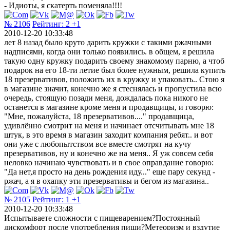
- Идиоты, я скатерть поменяла!!!!
№ 2106
Рейтинг:
2
+1
2010-12-20 10:33:48
лет 8 назад было круто дарить кружки с такими ржачными
надписями, когда они только появились. в общем, я решила
такую одну кружку подарить своему знакомому парню, а чтоб
подарок на его 18-ти летие был более нужным, решила купить
18 презервативов, положить их в кружку и упаковать.. Стою я
в магазине значит, конечно же я стеснялась и пропустила всю
очередь, стоящую позади меня, дождалась пока никого не
останется в магазине кроме меня и продавщицы, и говорю:
"Мне, пожалуйста, 18 презервативов...." продавщица,
удивлённо смотрит на меня и начинает отсчитывать мне 18
штук, в это время в магазин заходит компания ребят.. и вот
они уже с любопытством все вместе смотрят на кучу
презервативов, ну и конечно же на меня.. Я уж совсем себя
неловко начинаю чувствовать и в свое оправдание говорю:
"Да нет,я просто на день рождения иду..." еще пару секунд -
ржач, а я в охапку эти презервативы и бегом из магазина..
№ 2105
Рейтинг:
1
+1
2010-12-20 10:33:48
Испытываете сложности с пищеварением?Постоянный
дискомфорт после употребления пищи?Метеоризм и вздутие