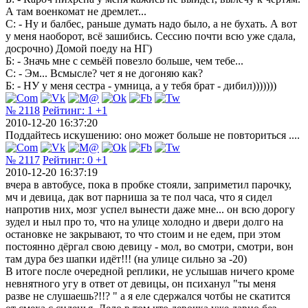
А там военкомат не дремлет...
С: - Ну и балбес, раньше думать надо было, а не бухать. А вот
у меня наоборот, всё зашибись. Сессию почти всю уже сдала,
досрочно) Домой поеду на НГ)
Б: - Значь мне с семьёй повезло больше, чем тебе...
С: - Эм... Всмысле? чет я не догоняю как?
Б: - НУ у меня сестра - умница, а у тебя брат - дибил)))))))
№ 2118
Рейтинг:
1
+1
2010-12-20 16:37:20
Поддайтесь искушению: оно может больше не повториться ....
№ 2117
Рейтинг:
0
+1
2010-12-20 16:37:19
вчера в автобусе, пока в пробке стояли, заприметил парочку,
мч и девица, дак вот парниша за те пол часа, что я сидел
напротив них, мозг успел вынести даже мне... он всю дорогу
зудел и ныл про то, что на улице холодно и двери долго на
остановке не закрывают, то что стоим и не едем, при этом
постоянно дёргал свою девицу - мол, во смотри, смотри, вон
там дура без шапки идёт!!! (на улице сильно за -20)
В итоге после очередной реплики, не услышав ничего кроме
невнятного угу в ответ от девицы, он психанул "ты меня
разве не слушаешь?!!? " а я еле сдержался чотбы не скатится