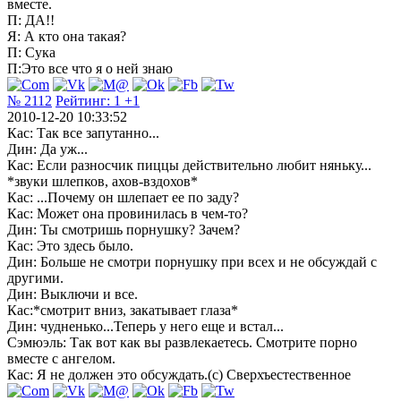
вместе.
П: ДА!!
Я: А кто она такая?
П: Сука
П:Это все что я о ней знаю
№ 2112
Рейтинг:
1
+1
2010-12-20 10:33:52
Кас: Так все запутанно...
Дин: Да уж...
Кас: Если разносчик пиццы действительно любит няньку...
*звуки шлепков, ахов-вздохов*
Кас: ...Почему он шлепает ее по заду?
Кас: Может она провинилась в чем-то?
Дин: Ты смотришь порнушку? Зачем?
Кас: Это здесь было.
Дин: Больше не смотри порнушку при всех и не обсуждай с
другими.
Дин: Выключи и все.
Кас:*смотрит вниз, закатывает глаза*
Дин: чудненько...Теперь у него еще и встал...
Сэмюэль: Так вот как вы развлекаетесь. Смотрите порно
вместе с ангелом.
Кас: Я не должен это обсуждать.(с) Сверхъестественное