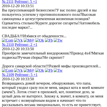
№ 2111
Рейтинг:
5
+1
2010-12-20 10:33:51
Вы преуспевающий бизнессмэн?У вас полно друзей и вы
пользуетесь успехом у противоположного пола?Высокая
самооценка и целеустремленная жизненная позиция?
Одеваетесь стильно?Курите дорогие сигареты?Автомобиль
последне марки?...
СВАДЬБА!!!Избався от обыденности...
№ 2110
Рейтинг:
2
+1
2010-12-20 10:33:50
Приобрели замечательный внедорожник?Привод 4х4?Мягкая
подвеска?Ручная сборка?Не скрипит?
Дороги самарской области!!!Развей мифы производителей...
№ 2109
Рейтинг:
5
+1
2010-12-20 10:33:50
Возвращаюсь домой вечером, обнаруживаю, что папа,
который уходил сразу после меня, закрыл кота в моей комнате
(зачем?). Лоток стоит в прихожей, кот, понятное дело, за
целый день не вытерпел. Захожу я, значит, в комнату, он меня
встречает с возмущённым видом и начинает что-то
рассказывать весьма эмоционально, то есть не приветствует,