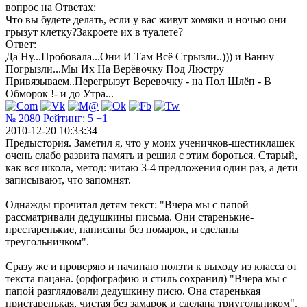
вопрос на Ответах:
Что вы будете делать, если у вас живут хомяки и ночью они
грызут клетку?Закроете их в туалете?
Ответ:
Да Ну...Пробовала...Они И Там Всё Сгрызли..))) и Ванну
Погрызли...Мы Их На Верёвочку Под Люстру
Привязываем..Перегрызут Веревочку - на Пол Шлёп - В
Обморок !- и до Утра...
№ 2080
Рейтинг:
5
+1
2010-12-20 10:33:34
Предыстория. Заметил я, что у моих ученичков-шестиклашек
очень слабо развита память и решил с этим бороться. Старый,
как вся школа, метод: читаю 3-4 предложения один раз, а дети
записывают, что запомнят.
Однажды прочитал детям текст: "Вчера мы с папой
рассматривали дедушкины письма. Они старенькие-
престаренькие, написаны без помарок, и сделаны
треугольничком".
Сразу же и проверяю и начинаю ползти к выходу из класса от
текста пацана. (орфографию и стиль сохранил) "Вчера мы с
папой разглядовали дедушкину писю. Она старенькая
пристаренькая, чистая без замарок и сделана триугольником".