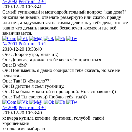
№ 2092
Рейтинг:
2
+1
2010-12-20 10:33:41
Самый тупиковый и мозгодробительный вопрос: "как дела?"
никогда не знаешь, отвечать развернуто или сжато, правду
или нет, а задумываться на самом деле как у тебя дела, это все
равно что думать насколько бесконечен космос и где всё
заканчивается.
№ 2091
Рейтинг:
3
+1
2010-12-20 10:33:40
Она: Доброе утро, милый!:)
Он: Дорогая, я должен тебе кое в чём признаться.
Она: В чём?
Он: Понимаешь, я давно собирался тебе сказать, но всё не
решался...
Она: Так! В чём дело??!
Он: В детстве я съел гусеницу.
Он: Она была мохнатой и проворной. Но я справился)))
Она: Ты! Ты сволочь)) Люблю тебя, гад)))
№ 2090
Рейтинг:
3
+1
2010-12-20 10:33:40
х: вчера купила котёнка. британец. голубой. такой
хорошенький
х: пока имя выбираю