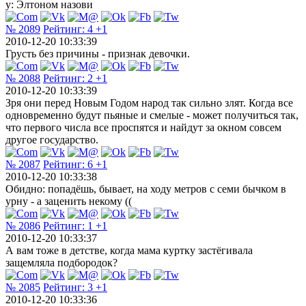
у: Элтоном назови
№ 2089
Рейтинг:
4
+1
2010-12-20 10:33:39
Грусть без причины - признак девочки.
№ 2088
Рейтинг:
2
+1
2010-12-20 10:33:39
Зря они перед Новым Годом народ так сильно злят. Когда все
одновременно будут пьяные и смелые - может получиться так,
что первого числа все проспятся и найдут за окном совсем
другое государство.
№ 2087
Рейтинг:
6
+1
2010-12-20 10:33:38
Обидно: попадёшь, бывает, на ходу метров с семи бычком в
урну - а заценить некому ((
№ 2086
Рейтинг:
1
+1
2010-12-20 10:33:37
А вам тоже в детстве, когда мама куртку застёгивала
защемляла подбородок?
№ 2085
Рейтинг:
3
+1
2010-12-20 10:33:36