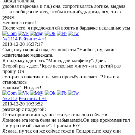
расход топлива,
удобная парковка и т.д.) она, сопротивляясь логике, выдала:
"... и вообще я не хочу, чтобы кто-нибудь догадался, что за
рулем
женщина сидит!"
После чего, я предложил ей возить в бардачке накладные усы
№ 2114
Рейтинг:
4
+1
2010-12-20 16:37:17
Сын, ему скоро 4 года, ест конфеты "Haribo", ну, такие
жевательные медвежата.
Я подхожу один раз: "Миша, дай конфетку". Дает.
Второй раз - дает. Через несколько минут - и в третий раз
прошу. Он
смотрит в пакетик и на мою просьбу отвечает: "Что-то я
становлюсь
жадным". Но дает!
№ 2113
Рейтинг:
1
+1
2010-12-20 10:33:52
разговор с подругой:
П: ты прииикииинь,у нее статус типа она сейчас в
Лондоне.эта ночь была не забываемой.Он еще прокомментил
" и утро незабываемое". ПриикинЬ??
Я: аааа. ну так он же сейчас тоже в Лондоне..по ходу они