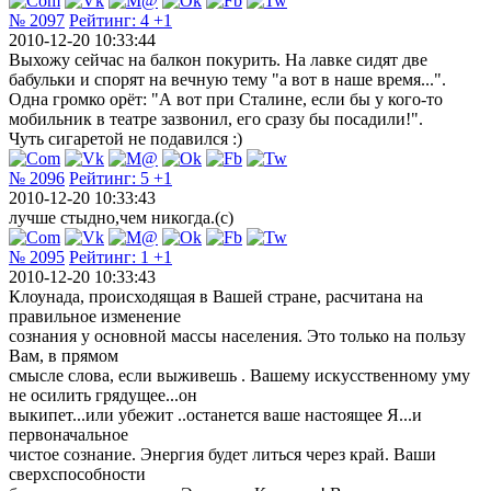
№ 2097
Рейтинг:
4
+1
2010-12-20 10:33:44
Выхожу сейчас на балкон покурить. На лавке сидят две
бабульки и спорят на вечную тему "а вот в наше время...".
Одна громко орёт: "А вот при Сталине, если бы у кого-то
мобильник в театре зазвонил, его сразу бы посадили!".
Чуть сигаретой не подавился :)
№ 2096
Рейтинг:
5
+1
2010-12-20 10:33:43
лучше стыдно,чем никогда.(с)
№ 2095
Рейтинг:
1
+1
2010-12-20 10:33:43
Клоунада, происходящая в Вашей стране, расчитана на
правильное изменение
сознания у основной массы населения. Это только на пользу
Вам, в прямом
смысле слова, если выживешь . Вашему искусственному уму
не осилить грядущее...он
выкипет...или убежит ..останется ваше настоящее Я...и
первоначальное
чистое сознание. Энергия будет литься через край. Ваши
сверхспособности