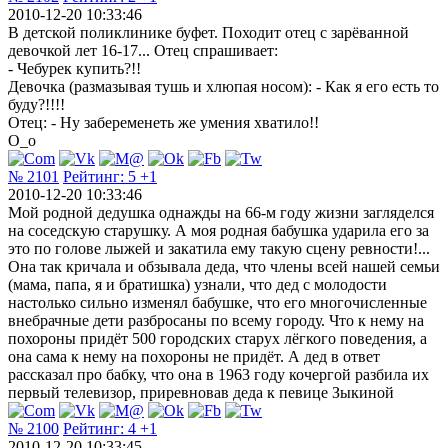
2010-12-20 10:33:46
В детской поликлинике буфет. Походит отец с зарёванной
девочкой лет 16-17... Отец спрашивает:
- Чебурек купить?!!
Девочка (размазывая тушь и хлюпая носом): - Как я его есть то
буду?!!!!
Отец: - Ну забеременеть же умения хватило!!
О_о
№ 2101
Рейтинг:
5
+1
2010-12-20 10:33:46
Мой родной дедушка однажды на 66-м году жизни загляделся
на соседскую старушку. А моя родная бабушка ударила его за
это по голове лыжей и закатила ему такую сцену ревности!...
Она так кричала и обзывала деда, что члены всей нашей семьи
(мама, папа, я и братишка) узнали, что дед с молодости
настолько сильно изменял бабушке, что его многочисленные
внебрачные дети разбросаны по всему городу. Что к нему на
похороны придёт 500 городских старух лёгкого поведения, а
она сама к нему на похороны не придёт. А дед в ответ
рассказал про бабку, что она в 1963 году кочергой разбила их
первый телевизор, приревновав деда к певице Зыкиной
№ 2100
Рейтинг:
4
+1
2010-12-20 10:33:45