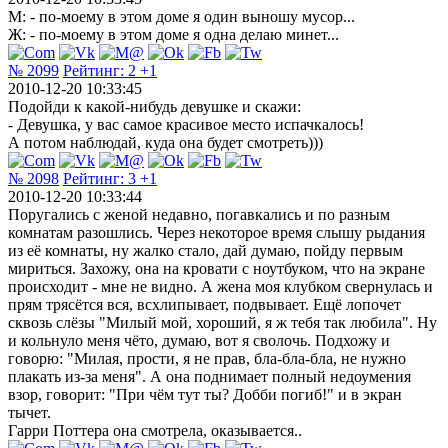
М: - по-моему в этом доме я один выношу мусор...
Ж: - по-моему в этом доме я одна делаю минет...
№ 2099
Рейтинг:
2
+1
2010-12-20 10:33:45
Подойди к какой-нибудь девушке и скажи:
- Девушка, у вас самое красивое место испачкалось!
А потом наблюдай, куда она будет смотреть)))
№ 2098
Рейтинг:
3
+1
2010-12-20 10:33:44
Поругались с женой недавно, погавкались и по разным
комнатам разошлись. Через некоторое время слышу рыдания
из её комнаты, ну жалко стало, дай думаю, пойду первым
мириться. Захожу, она на кровати с ноутбуком, что на экране
происходит - мне не видно. А жена моя клубком свернулась и
прям трясётся вся, всхлипывает, подвывает. Ещё лопочет
сквозь слёзы "Милый мой, хороший, я ж тебя так любила". Ну
и кольнуло меня чёто, думаю, вот я сволочь. Подхожу и
говорю: "Милая, прости, я не прав, бла-бла-бла, не нужно
плакать из-за меня". А она поднимает полный недоумения
взор, говорит: "При чём тут ты? Добби погиб!" и в экран
тычет.
Гарри Поттера она смотрела, оказывается..