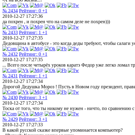
№ 2434
Рейтинг:
0
+1
2010-12-27 17:27:36
да похрен , и похрен что на самом деле не похрен)))
№ 2433
Рейтинг:
1
+1
2010-12-27 17:27:35
Дедовщина в автобусе - это когда деды требуют, чтобы салаги 
№ 2432
Рейтинг:
0
+1
2010-12-27 17:27:35
... Всего после четырёх уроков каратэ Федор уже легко ломал 
№ 2431
Рейтинг:
1
+1
2010-12-27 17:27:34
Дорогой Дедушка Мороз ! Пусть в Новом году президент, прави
№ 2430
Рейтинг:
3
+1
2010-12-27 17:27:34
Тоска от того, что ты никому не нужен - ничто, по сравнению с 
№ 2429
Рейтинг:
3
+1
2010-12-27 17:27:33
В какой русской сказке впервые упоминается компьютер?