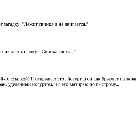
т загадку: "Лежит свинка и не двигается."
ьчик даёт отгадку: "Свинка сдохла."
ой-то ссылкой) Я открываю этот йогурт, а он как брызнет на экран
кран, уделанный йогуртом, и я его вытираю по быстрому...