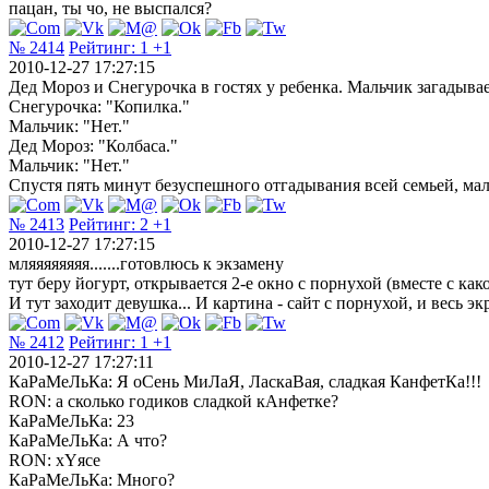
пацан, ты чо, не выспался?
№ 2414
Рейтинг:
1
+1
2010-12-27 17:27:15
Дед Мороз и Снегурочка в гостях у ребенка. Мальчик загадывае
Снегурочка: "Копилка."
Мальчик: "Нет."
Дед Мороз: "Колбаса."
Мальчик: "Нет."
Спустя пять минут безуспешного отгадывания всей семьей, мал
№ 2413
Рейтинг:
2
+1
2010-12-27 17:27:15
мляяяяяяяя.......готовлюсь к экзамену
тут беру йогурт, открывается 2-е окно с порнухой (вместе с как
И тут заходит девушка... И картина - сайт с порнухой, и весь э
№ 2412
Рейтинг:
1
+1
2010-12-27 17:27:11
КаРаМеЛьКа: Я оСень МиЛаЯ, ЛаскаВая, сладкая КанфетКа!!!
RON: а сколько годиков сладкой кАнфетке?
КаРаМеЛьКа: 23
КаРаМеЛьКа: А что?
RON: хYясе
КаРаМеЛьКа: Много?