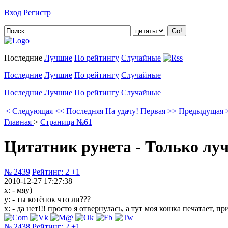
Вход
Регистр
Добавить цитату
Последние
Лучшие
По рейтингу
Случайные
Последние
Лучшие
По рейтингу
Случайные
Последние
Лучшие
По рейтингу
Случайные
< Следующая
<< Последняя
На удачу!
Первая >>
Предыдущая 
Главная
>
Страница №61
Цитатник рунета - Только лу
№ 2439
Рейтинг:
2
+1
2010-12-27 17:27:38
х: - мяу)
у: - ты котёнок что ли???
х: - да нет!!! просто я отвернулась, а тут моя кошка печатает, пр
№ 2438
Рейтинг:
2
+1