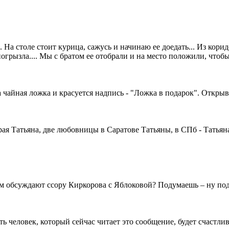
 На столе стоит курица, сажусь и начинаю ее доедать... Из кори
погрызла.... Мы с братом ее отобрали и на место положили, чтобы
а чайная ложка и красуется надпись - "Ложка в подарок". Открыва
рая Татьяна, две любовницы в Саратове Татьяны, в СПб - Татьян
ом обсуждают ссору Киркорова с Яблоковой? Подумаешь – ну по
ь человек, который сейчас читает это сообщение, будет счастли