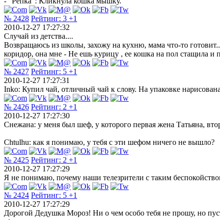
- "Репка": Кликнула кошка мышку.
№ 2428
Рейтинг:
3
+1
2010-12-27 17:27:32
Случай из детства....
Возвращаюсь из школы, захожу на кухню, мама что-то готовит...
коридор, она мне - Не ешь курицу , ее кошка на пол стащила и 
№ 2427
Рейтинг:
5
+1
2010-12-27 17:27:31
Inko: Купил чай, отличный чай к слову. На упаковке нарисован
№ 2426
Рейтинг:
2
+1
2010-12-27 17:27:30
Снежана: у меня был шеф, у которого первая жена Татьяна, вто
Chtulhu: как я понимаю, у тебя с эти шефом ничего не вышло?
№ 2425
Рейтинг:
2
+1
2010-12-27 17:27:29
Я не понимаю, почему наши телезрители с таким беспокойств
№ 2424
Рейтинг:
5
+1
2010-12-27 17:27:29
Дорогой Дедушка Мороз! Ни о чем особо тебя не прошу, но пуст