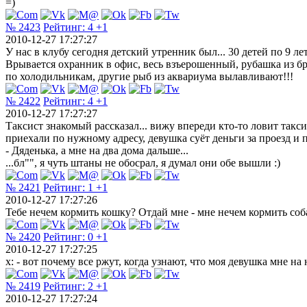
=)
№ 2423
Рейтинг:
4
+1
2010-12-27 17:27:27
У нас в клубу сегодня детский утренник был... 30 детей по 9 лет
Врывается охранник в офис, весь взъерошенный, рубашка из брюк
по холодильникам, другие рыб из аквариума вылавливают!!!
№ 2422
Рейтинг:
4
+1
2010-12-27 17:27:27
Таксист знакомый рассказал... вижу впереди кто-то ловит такси
приехали по нужному адресу, девушка суёт деньги за проезд и пр
- Дяденька, а мне на два дома дальше...
...бл"", я чуть штаны не обосрал, я думал они обе вышли :)
№ 2421
Рейтинг:
1
+1
2010-12-27 17:27:26
Тебе нечем кормить кошку? Отдай мне - мне нечем кормить соб
№ 2420
Рейтинг:
0
+1
2010-12-27 17:27:25
х: - вот почему все ржут, когда узнают, что моя девушка мне н
№ 2419
Рейтинг:
2
+1
2010-12-27 17:27:24