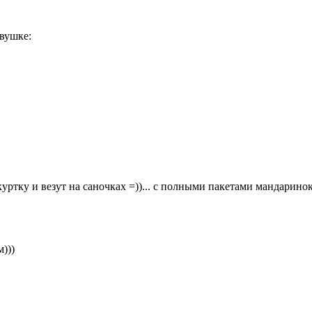
евушке:
в куртку и везут на саночках =))... с полными пакетами мандаринок
)))