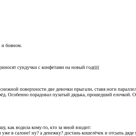
 и бояном.
риносят сундучки с конфетами на новый год((((
 снежной поверхности две девочки прыгали, ставя ноги паралле
ёд. Особенно порадовал пузатый дядька, прошедший елочкой. Он
у, как водила кому-то, кто за мной входит:
 уже в салоне! ну? а денежку? достань кошелёчек и отсыпь дяде м