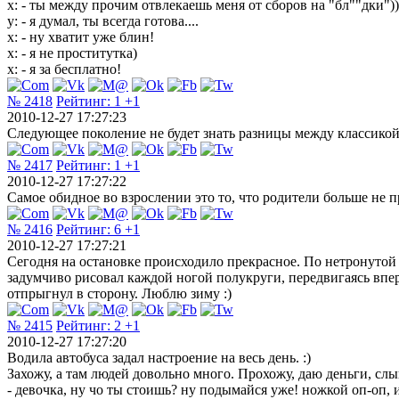
x: - ты между прочим отвлекаешь меня от сборов на "бл""дки"))
y: - я думал, ты всегда готова....
x: - ну хватит уже блин!
x: - я не проститутка)
x: - я за бесплатно!
№ 2418
Рейтинг:
1
+1
2010-12-27 17:27:23
Следующее поколение не будет знать разницы между классикой
№ 2417
Рейтинг:
1
+1
2010-12-27 17:27:22
Самое обидное во взрослении это то, что родители больше не п
№ 2416
Рейтинг:
6
+1
2010-12-27 17:27:21
Сегодня на остановке происходило прекрасное. По нетронутой
задумчиво рисовал каждой ногой полукруги, передвигаясь впер
отпрыгнул в сторону. Люблю зиму :)
№ 2415
Рейтинг:
2
+1
2010-12-27 17:27:20
Водила автобуса задал настроение на весь день. :)
Захожу, а там людей довольно много. Прохожу, даю деньги, слыш
- девочка, ну чо ты стоишь? ну подымайся уже! ножкой оп-оп, и