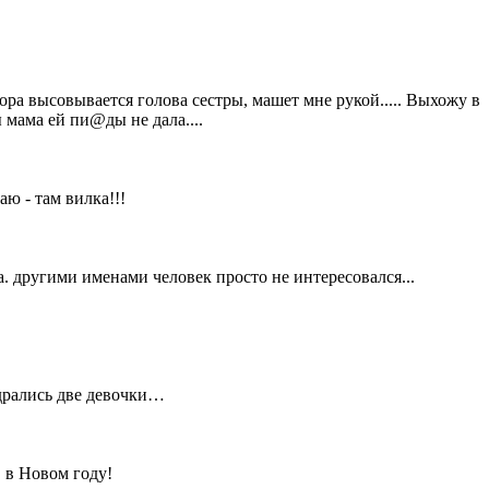
дора высовывается голова сестры, машет мне рукой..... Выхожу в
 мама ей пи@ды не дала....
ю - там вилка!!!
а. другими именами человек просто не интересовался...
дрались две девочки…
в в Новом году!