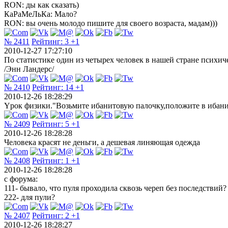
RON: ды как сказать)
КаРаМеЛьКа: Мало?
RON: вы очень молодо пишите для своего возраста, мадам)))
№ 2411
Рейтинг:
3
+1
2010-12-27 17:27:10
По статистике один из четырех человек в нашей стране психиче
/Энн Ландерс/
№ 2410
Рейтинг:
14
+1
2010-12-26 18:28:29
Yрок физики."Возьмите ибанитовую палочку,положите в ибанит
№ 2409
Рейтинг:
5
+1
2010-12-26 18:28:28
Человека красят не деньги, а дешевая линяющая одежда
№ 2408
Рейтинг:
1
+1
2010-12-26 18:28:28
с форума:
111- бывало, что пуля проходила сквозь череп без последствий?
222- для пули?
№ 2407
Рейтинг:
2
+1
2010-12-26 18:28:27