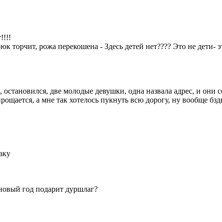
!!!!
 торчит, рожа перекошена - Здесь детей нет???? Это не дети- эт
, остановился, две молодые девушки, одна назвала адрес, и они с
ощается, а мне так хотелось пукнуть всю дорогу, ну вообще бздну
аку
а новый год подарит дуршлаг?