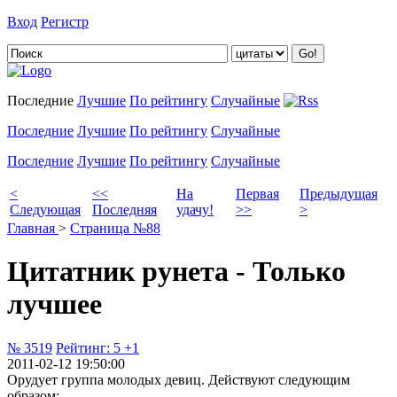
Вход
Регистр
Добавить цитату
Последние
Лучшие
По рейтингу
Случайные
Последние
Лучшие
По рейтингу
Случайные
Последние
Лучшие
По рейтингу
Случайные
<
<<
На
Первая
Предыдущая
Следующая
Последняя
удачу!
>>
>
Главная
>
Страница №88
Цитатник рунета - Только
лучшее
№ 3519
Рейтинг:
5
+1
2011-02-12 19:50:00
Орудует группа молодых девиц. Действуют следующим
образом: