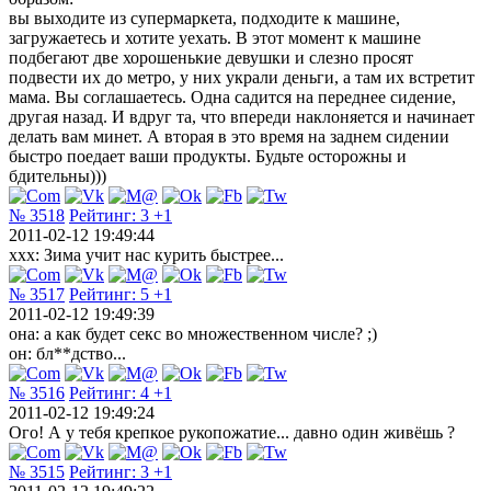
вы выходите из супермаркета, подходите к машине,
загружаетесь и хотите уехать. В этот момент к машине
подбегают две хорошенькие девушки и слезно просят
подвести их до метро, у них украли деньги, а там их встретит
мама. Вы соглашаетесь. Одна садится на переднее сидение,
другая назад. И вдруг та, что впереди наклоняется и начинает
делать вам минет. А вторая в это время на заднем сидении
быстро поедает ваши продукты. Будьте осторожны и
бдительны)))
№ 3518
Рейтинг:
3
+1
2011-02-12 19:49:44
ххх: Зима учит нас курить быстрее...
№ 3517
Рейтинг:
5
+1
2011-02-12 19:49:39
она: а как будет секс во множественном числе? ;)
он: бл**дство...
№ 3516
Рейтинг:
4
+1
2011-02-12 19:49:24
Ого! А у тебя крепкое рукопожатие... давно один живёшь ?
№ 3515
Рейтинг:
3
+1