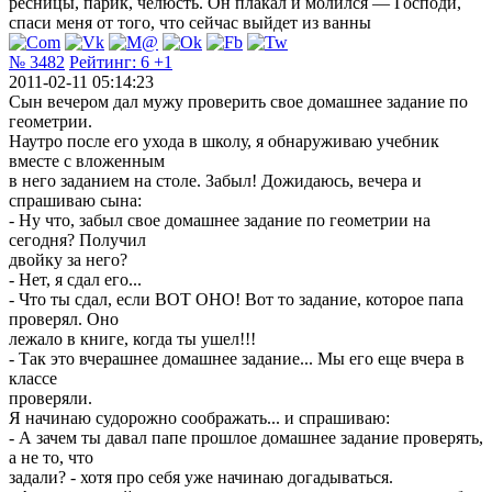
ресницы, парик, челюсть. Он плакал и молился — Господи,
спаси меня от того, что сейчас выйдет из ванны
№ 3482
Рейтинг:
6
+1
2011-02-11 05:14:23
Сын вечером дал мужу проверить свое домашнее задание по
геометрии.
Наутро после его ухода в школу, я обнаруживаю учебник
вместе с вложенным
в него заданием на столе. Забыл! Дожидаюсь, вечера и
спрашиваю сына:
- Ну что, забыл свое домашнее задание по геометрии на
сегодня? Получил
двойку за него?
- Нет, я сдал его...
- Что ты сдал, если ВОТ ОНО! Вот то задание, которое папа
проверял. Оно
лежало в книге, когда ты ушел!!!
- Так это вчерашнее домашнее задание... Мы его еще вчера в
классе
проверяли.
Я начинаю судорожно соображать... и спрашиваю:
- А зачем ты давал папе прошлое домашнее задание проверять,
а не то, что
задали? - хотя про себя уже начинаю догадываться.