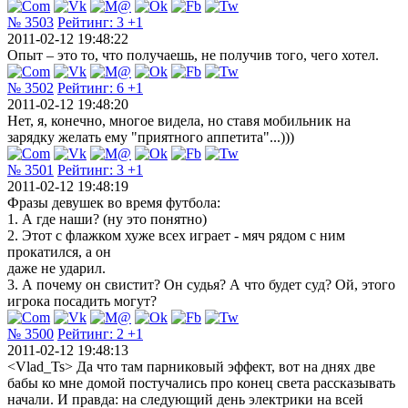
№ 3503
Рейтинг:
3
+1
2011-02-12 19:48:22
Опыт – это то, что получаешь, не получив того, чего хотел.
№ 3502
Рейтинг:
6
+1
2011-02-12 19:48:20
Нет, я, конечно, многое видела, но ставя мобильник на
зарядку желать ему "приятного аппетита"...)))
№ 3501
Рейтинг:
3
+1
2011-02-12 19:48:19
Фразы девушек во время футбола:
1. А где наши? (ну это понятно)
2. Этот с флажком хуже всех играет - мяч рядом с ним
прокатился, а он
даже не ударил.
3. А почему он свистит? Он судья? А что будет суд? Ой, этого
игрока посадить могут?
№ 3500
Рейтинг:
2
+1
2011-02-12 19:48:13
<Vlad_Ts> Да что там парниковый эффект, вот на днях две
бабы ко мне домой постучались про конец света рассказывать
начали. И правда: на следующий день электрики на всей