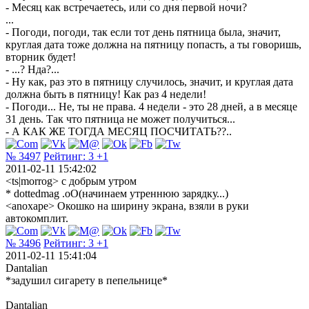
- Месяц как встречаетесь, или со дня первой ночи?
...
- Погоди, погоди, так если тот день пятница была, значит,
круглая дата тоже должна на пятницу попасть, а ты говоришь,
вторник будет!
- ...? Нда?...
- Ну как, раз это в пятницу случилось, значит, и круглая дата
должна быть в пятницу! Как раз 4 недели!
- Погоди... Не, ты не права. 4 недели - это 28 дней, а в месяце
31 день. Так что пятница не может получиться...
- А КАК ЖЕ ТОГДА МЕСЯЦ ПОСЧИТАТЬ??..
№ 3497
Рейтинг:
3
+1
2011-02-11 15:42:02
<ts|morrog> с добрым утром
* dottedmag .oO(начинаем утреннюю зарядку...)
<anoxape> Окошко на ширину экрана, взяли в руки
автокомплит.
№ 3496
Рейтинг:
3
+1
2011-02-11 15:41:04
Dantalian
*задушил сигарету в пепельнице*
Dantalian