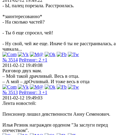
2011-02-12 19:49:22
- Ы, палец порезала. Расстроилась.
*заинтересованно*
- На сколько частей?
- Ты б еще спросил, чей!
- Ну свой, чей же еще. Иначе б ты не расстраивалась, а
чавкала...
№ 3514
Рейтинг:
2
+1
2011-02-12 19:49:08
Разговор двух мам.
– Мой такой драчливый. Весь в отца.
– А мой – дрОчливый. И тоже весь в отца
№ 3513
Рейтинг:
3
+1
2011-02-12 19:49:03
Лента новостей:
Пенсионер лишил девственности Анну Семенович.
Илья Резник награжден орденом "За заслуги перед
отечеством".