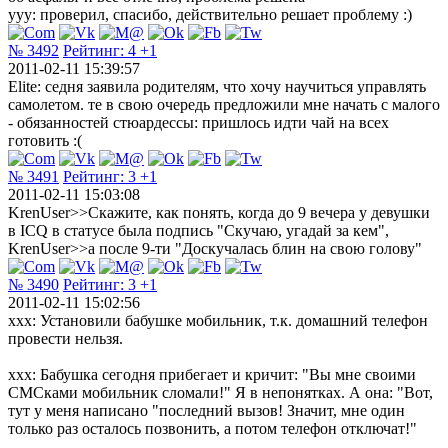
yyy: проверил, спасибо, действительно решает проблему :)
№ 3492
Рейтинг:
4
+1
2011-02-11 15:39:57
Elite: седня заявила родителям, что хочу научиться управлять
самолетом. те в свою очередь предложили мне начать с малого
- обязанностей стюардессы: пришлось идти чай на всех
готовить :(
№ 3491
Рейтинг:
3
+1
2011-02-11 15:03:08
KrenUser>>Скажите, как понять, когда до 9 вечера у девушки
в ICQ в статусе была подпись "Скучаю, угадай за кем",
KrenUser>>а после 9-ти "Доскучалась блин на свою голову"
№ 3490
Рейтинг:
3
+1
2011-02-11 15:02:56
ххх: Установили бабушке мобильник, т.к. домашний телефон
провести нельзя.
ххх: Бабушка сегодня прибегает и кричит: "Вы мне своими
СМСками мобильник сломали!" Я в непонятках. А она: "Вот,
тут у меня написано "последний вызов! Значит, мне один
только раз осталось позвонить, а потом телефон отключат!"