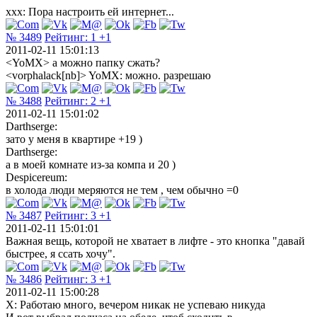
ххх: Пора настроить ей интернет...
№ 3489
Рейтинг:
1
+1
2011-02-11 15:01:13
<YoMX> а можно папку сжать?
<vorphalack[nb]> YoMX: можно. разрешаю
№ 3488
Рейтинг:
2
+1
2011-02-11 15:01:02
Darthserge:
зато у меня в квартире +19 )
Darthserge:
а в моей комнате из-за компа и 20 )
Despicereum:
в холода люди меряются не тем , чем обычно =0
№ 3487
Рейтинг:
3
+1
2011-02-11 15:01:01
Bажная вещь, которой не хватает в лифте - это кнопка "давай
быстрее, я ссать хочу".
№ 3486
Рейтинг:
3
+1
2011-02-11 15:00:28
Х: Работаю много, вечером никак не успеваю никуда