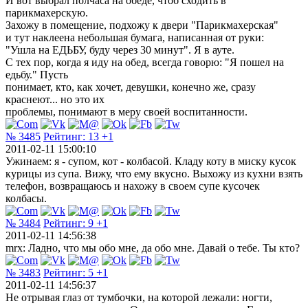
И вот выбрал полчаса на обеде, чтоб сходить в
парикмахерскую.
Захожу в помещение, подхожу к двери "Парикмахерская"
и тут наклеена небольшая бумага, написанная от руки:
"Ушла на ЕДЬБУ, буду через 30 минут". Я в ауте.
С тех пор, когда я иду на обед, всегда говорю: "Я пошел на
едьбу." Пусть
понимает, кто, как хочет, девушки, конечно же, сразу
краснеют... но это их
проблемы, понимают в меру своей воспитанности.
№ 3485
Рейтинг:
13
+1
2011-02-11 15:00:10
Ужинаем: я - супом, кот - колбасой. Кладу коту в миску кусок
курицы из супа. Вижу, что ему вкусно. Выхожу из кухни взять
телефон, возвращаюсь и нахожу в своем супе кусочек
колбасы.
№ 3484
Рейтинг:
9
+1
2011-02-11 14:56:38
mrx: Ладно, что мы обо мне, да обо мне. Давай о тебе. Ты кто?
№ 3483
Рейтинг:
5
+1
2011-02-11 14:56:37
Не отрывая глаз от тумбочки, на которой лежали: ногти,