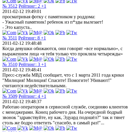
№ 3512
Рейтинг:
2
+1
2011-02-12 19:49:01
просматривая фотку с памятником у роддома:
- Ужасный памятник! ребенок из п*зды вылезает!
- Это капуста..
№ 3511
Рейтинг:
8
+1
2011-02-12 19:48:48
Когда девушки обижаются, они говорят «все нормально», с
выражением лица «я тебя только что прокляла четырежды»
№ 3510
Рейтинг:
3
+1
2011-02-12 19:48:41
Пресс-служба МВД сообщает, что с 1 марта 2011 года крики
"Милиция! Милиция! Спасите! Помогите! Убивают!"
считаются недействительными.
№ 3509
Рейтинг:
4
+1
2011-02-12 19:48:37
Работаю оператором в сервисной службе, соединяю клиентов
с менеджерами. Конец рабочего дня. На очередной бодрый
звонок "здравствуйте, ну как, Эдуард подошёл?" так и тянет
столь же бодро ответить "спасибо, в самый раз!"...