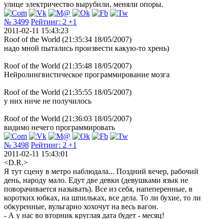
улице электричество вырубили, меняли опоры.
№ 3499
Рейтинг:
2
+1
2011-02-11 15:43:23
Roof of the World (21:35:34 18/05/2007)
надо мной пытались произвести какую-то хрень)
Roof of the World (21:35:48 18/05/2007)
Нейролингвистическое программирование мозга
Roof of the World (21:35:55 18/05/2007)
у них ниче не получилось
Roof of the World (21:36:03 18/05/2007)
видимо нечего программировать
№ 3498
Рейтинг:
2
+1
2011-02-11 15:43:01
<D.R.>
Я тут сцену в метро наблюдала... Поздний вечер, рабочий
день, народу мало. Едут две девки (девушками язык не
поворачивается называть). Все из себя, напеперенные, в
коротких юбках, на шпильках, все дела. То ли бухие, то ли
обкуренные, вульгарно хохочут на весь вагон.
- А у нас во вторник круглая дата будет - месяц!