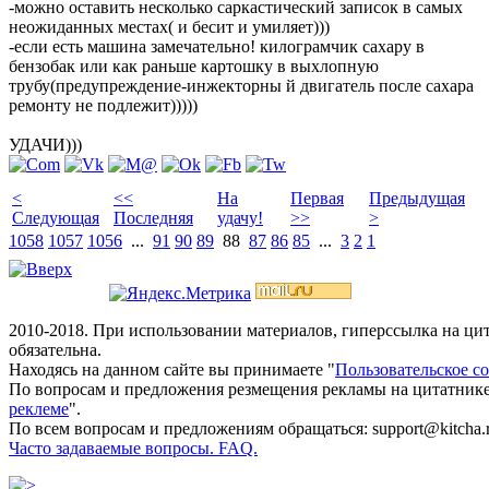
-можно оставить несколько саркастический записок в самых
неожиданных местах( и бесит и умиляет)))
-если есть машина замечательно! килограмчик сахару в
бензобак или как раньше картошку в выхлопную
трубу(предупреждение-инжекторны й двигатель после сахара
ремонту не подлежит)))))
УДАЧИ)))
<
<<
На
Первая
Предыдущая
Следующая
Последняя
удачу!
>>
>
1058
1057
1056
...
91
90
89
88
87
86
85
...
3
2
1
2010-2018. При использовании материалов, гиперссылка на ц
обязательна.
Находясь на данном сайте вы принимаете "
Пользовательское с
По вопросам и предложения резмещения рекламы на цитатнике
реклеме
".
По всем вопросам и предложениям обращаться: support@kitcha.
Часто задаваемые вопросы. FAQ.