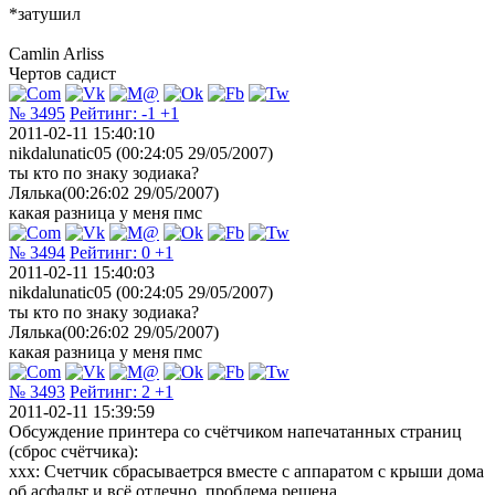
*затушил
Camlin Arliss
Чертов садист
№ 3495
Рейтинг:
-1
+1
2011-02-11 15:40:10
nikdalunatic05 (00:24:05 29/05/2007)
ты кто по знаку зодиака?
Лялька(00:26:02 29/05/2007)
какая разница у меня пмс
№ 3494
Рейтинг:
0
+1
2011-02-11 15:40:03
nikdalunatic05 (00:24:05 29/05/2007)
ты кто по знаку зодиака?
Лялька(00:26:02 29/05/2007)
какая разница у меня пмс
№ 3493
Рейтинг:
2
+1
2011-02-11 15:39:59
Обсуждение принтера со счётчиком напечатанных страниц
(сброс счётчика):
xxx: Счетчик сбрасываетрся вместе с аппаратом с крыши дома
об асфальт и всё отлечно, проблема решена