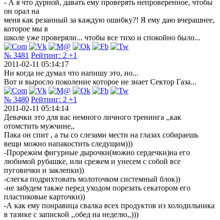
- А я что дурной, давать ему проверять непроверенное, чтобы
он орал на
меня как резанный за каждую ошибку?! Я ему даю вчерашнее,
которое мы в
школе уже проверяли... чтобы все тихо и спокойно было...
№ 3481
Рейтинг:
2
+1
2011-02-11 05:14:17
Ни когда не думал что напишу это, но...
Вот и выросло поколение которое не знает Сектор Газа...
№ 3480
Рейтинг:
2
+1
2011-02-11 05:14:14
Девачки это для вас немного личного тренинга ,,как
отомстить мужчине,,
Пака он спит , а ты со слезами мести на глазах собираешь
вещи можно напакостить следущим)))
-Прорежим фигурные дырочки(можно сердечки)на его
любимой рубашке, или срежем и унесем с собой все
пуговички и заклепки))
-слегка подрихтовать молоточком системный блок))
-не забудем также перед уходом порезать секатором его
пластиковые карточки))
-А как ему понравица свалка всех продуктов из холодильника
в тазике с запиской ,,обед на неделю,,)))