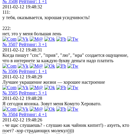
№ 3508
Рейтинг:
1
+1
2011-02-12 19:48:32
111:
у тебя, оказывается, хорошая усидчивость!
222:
нет, это у меня большая лень
№ 3507
Рейтинг:
3
+1
2011-02-12 19:48:31
Когда пишут "спс", "прив", "лю", "нра" создается ощущение,
что в интернете за каждую букву деньги надо платить
№ 3506
Рейтинг:
1
+1
2011-02-12 19:48:29
Лучшее украшение жизни — хорошее настроение
№ 3505
Рейтинг:
3
+1
2011-02-12 19:48:28
Я сегодня японка. Зовут меня Комуто Херовато.
№ 3504
Рейтинг:
4
+1
2011-02-12 19:48:26
- че щас слушаешь? - слушаю как чайник кипит!) - ахуеть, кто
поет? -хор страдающих молекул))))