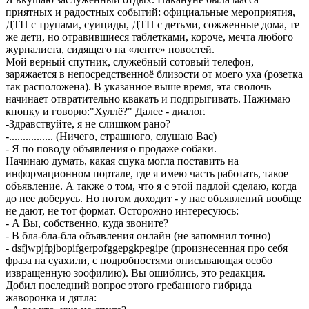
приятных и радостных событий: официальные мероприятия,
ДТП с трупами, суициды, ДТП с детьми, сожженные дома, те
же дети, но отравившиеся таблетками, короче, мечта любого
журналиста, сидящего на «ленте» новостей.
Мой верный спутник, служебный сотовый телефон,
заряжается в непосредственноё близости от моего уха (розетка
так расположена). В указанное выше время, эта сволочь
начинает отвратительно квакать и подпрыгивать. Нажимаю
кнопку и говорю:"Хуллё?" Далее - диалог.
-Здравствуйте, я не слишком рано?
-................ (Ничего, страшного, слушаю Вас)
- Я по поводу объявления о продаже собаки.
Начинаю думать, какая сцука могла поставить на
информационном портале, где я имею часть работать, такое
объявление. А также о том, что я с этой падлой сделаю, когда
до нее доберусь. Но потом доходит - у нас объявлений вообще
не дают, не тот формат. Осторожно интересуюсь:
- А Вы, собственно, куда звоните?
- В бла-бла-бла объявления онлайн (не запомнил точно)
- dsfjwpjfpjbopifgerpofggepgkpegipe (произнесенная про себя
фраза на суахили, с подробностями описывающая особо
извращенную зоофилию). Вы ошиблись, это редакция.
Добил последний вопрос этого гребанного гибрида
жаворонка и дятла: