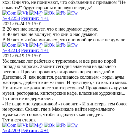
xxx: Они что, не понимают, что объявления с призывом "Не
срывать!" будут сорваны в первую очередь?
№ 42253
Рейтинг:
4
+1
2021-05-24 15:15:01
В 20 лет нас волнует, что о нас думают другие.
В 40 лет нас не волнует, что они о нас думают.
В 60 лет мы обнаруживаем, что они вообще о нас не думали.
№ 42213
Рейтинг:
4
+1
2021-05-19 15:15:01
Уж сколько лет работаю с туристами, и все равно порой
попадаю впросак. Звонит сегодня знакомая из дальнего
региона. Просит проконсультировать перед поездкой в
Дагестан. Я, как водится, разливаюсь соловьем - горы, аулы
мастеров, дербентские магалы. И чувствую, что как-то мимо.
Но что-то же должно ее заинтересовать! Продолжаю - крутые
музеи, рестораны, хипстерские кафе, классные художники...
Тут она не выдерживает:
- Не надо мне художников! - говорит. - И хипстеры тем более
не нужны. Скажи, где в Махачкале найти нормального
мужика лет сорока, чтобы отдохнуть как следует.
Тут и сел старик
№ 42209
Рейтинг:
4
+1