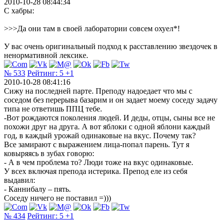
2010-10-28 08:44:34
С хабры:
>>>Да они там в своей лаборатории совсем охуел*!
У вас очень оригинальный подход к расставлению звездочек в
ненормативной лексике.
№ 533
Рейтинг:
5
+1
2010-10-28 08:41:16
Сижу на последней парте. Преподу надоедает что мы с
соседом без перерыва базарим и он задает моему соседу задачу
типа не ответишь ППЦ тебе.
-Вот рождаются поколения людей. И деды, отцы, сыны все не
похожи друг на друга. А вот яблоки с одной яблони каждый
год, в каждый урожай одинаковые на вкус. Почему так?
Все замирают с выражением лица-попал парень. Тут я
ковыряясь в зубах говорю:
- А в чем проблема то? Люди тоже на вкус одинаковые.
У всех включая препода истерика. Препод еле из себя
выдавил:
- Каннибалу – пять.
Соседу ничего не поставил =)))
№ 434
Рейтинг:
5
+1