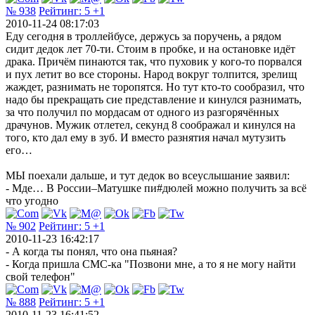
№ 938
Рейтинг:
5
+1
2010-11-24 08:17:03
Еду сегодня в троллейбусе, держусь за поручень, а рядом
сидит дедок лет 70-ти. Стоим в пробке, и на остановке идёт
драка. Причём пинаются так, что пуховик у кого-то порвался
и пух летит во все стороны. Народ вокруг толпится, зрелищ
жаждет, разнимать не торопятся. Но тут кто-то сообразил, что
надо бы прекращать сие представление и кинулся разнимать,
за что получил по мордасам от одного из разгорячённых
драчунов. Мужик отлетел, секунд 8 соображал и кинулся на
того, кто дал ему в зуб. И вместо разнятия начал мутузить
его…
МЫ поехали дальше, и тут дедок во всеуслышание заявил:
- Мде… В России–Матушке пи#дюлей можно получить за всё
что угодно
№ 902
Рейтинг:
5
+1
2010-11-23 16:42:17
- А когда ты понял, что она пьяная?
- Когда пришла СМС-ка "Позвони мне, а то я не могу найти
свой телефон"
№ 888
Рейтинг:
5
+1
2010-11-23 16:41:52