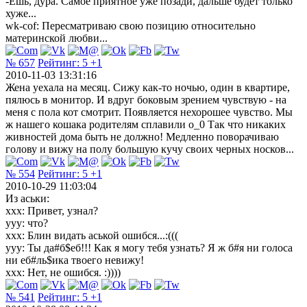
-Ешь, дура. Самое приятное уже позади, дальше будет только
хуже...
wk-cof: Пересматриваю свою позицию относительно
материнской любви...
№ 657
Рейтинг:
5
+1
2010-11-03 13:31:16
Жена уехала на месяц. Сижу как-то ночью, один в квартире,
пялюсь в монитор. И вдруг боковым зрением чувствую - на
меня с пола кот смотрит. Появляется нехорошее чувство. Мы
ж нашего кошака родителям сплавили о_0 Так что никаких
живностей дома быть не должно! Медленно поворачиваю
голову и вижу на полу большую кучу своих черных носков...
№ 554
Рейтинг:
5
+1
2010-10-29 11:03:04
Из аськи:
xxx: Привет, узнал?
yyy: что?
xxx: Блин видать аськой ошибся...:(((
yyy: Ты да#б$еб!!! Как я могу тебя узнать? Я ж б#я ни голоса
ни еб#ль$ика твоего невижу!
xxx: Нет, не ошибся. :))))
№ 541
Рейтинг:
5
+1