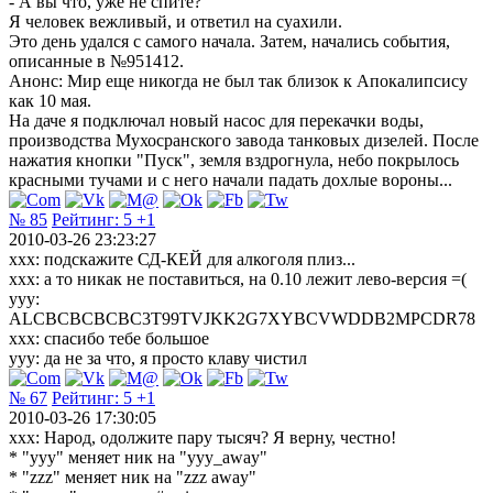
- А вы что, уже не спите?
Я человек вежливый, и ответил на суахили.
Это день удался с самого начала. Затем, начались события,
описанные в №951412.
Анонс: Мир еще никогда не был так близок к Апокалипсису
как 10 мая.
На даче я подключал новый насос для перекачки воды,
производства Мухосранского завода танковых дизелей. После
нажатия кнопки "Пуск", земля вздрогнула, небо покрылось
красными тучами и с него начали падать дохлые вороны...
№ 85
Рейтинг:
5
+1
2010-03-26 23:23:27
ххх: подскажите СД-КЕЙ для алкоголя плиз...
ххх: а то никак не поставиться, на 0.10 лежит лево-версия =(
ууу:
ALCBCBCBCBC3T99TVJKK2G7XYBCVWDDB2MPCDR78
ххх: спасибо тебе большое
ууу: да не за что, я просто клаву чистил
№ 67
Рейтинг:
5
+1
2010-03-26 17:30:05
xxx: Народ, одолжите пару тысяч? Я верну, честно!
* "yyy" меняет ник на "yyy_away"
* "zzz" меняет ник на "zzz away"