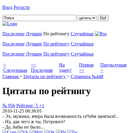
Вход
Регистр
Добавить цитату
Последние
Лучшие
По рейтингу
Случайные
Последние
Лучшие
По рейтингу
Случайные
Последние
Лучшие
По рейтингу
Случайные
<
<<
На
Первая
Предыдущая
Следующая
Последняя
удачу!
>>
>
Главная
>
Цитаты по рейтингу
>
Страница №448
Цитаты по рейтингу
№ 956
Рейтинг:
5
+1
2010-11-25 06:36:01
- Эх, мужики, вчера была возможность се%#м заняться!..
- Ну, дак чего ж ты, Петрович?
- Да, бабы не было...