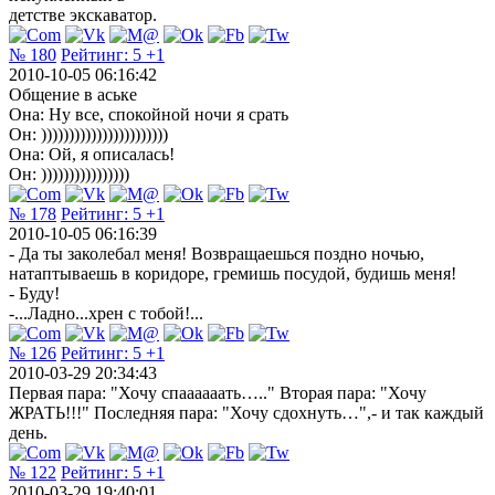
детстве экскаватор.
№ 180
Рейтинг:
5
+1
2010-10-05 06:16:42
Общение в аське
Она: Ну все, спокойной ночи я срать
Он: )))))))))))))))))))))))
Она: Ой, я описалась!
Он: ))))))))))))))))
№ 178
Рейтинг:
5
+1
2010-10-05 06:16:39
- Да ты заколебал меня! Возвращаешься поздно ночью,
натаптываешь в коридоре, гремишь посудой, будишь меня!
- Буду!
-...Ладно...хрен с тобой!...
№ 126
Рейтинг:
5
+1
2010-03-29 20:34:43
Первая пара: "Хочу спаааааать….." Вторая пара: "Хочу
ЖРАТЬ!!!" Последняя пара: "Хочу сдохнуть…",- и так каждый
день.
№ 122
Рейтинг:
5
+1
2010-03-29 19:40:01