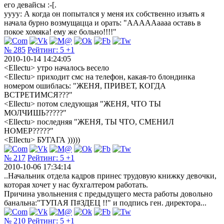
его девайсы :-[.
yyyy: А когда он попытался у меня их собственно изъять я
начала бурно возмущацца и орать: "АААААаааа оставь в
покое хомяка! ему же больно!!!!"
№ 285
Рейтинг:
5
+1
2010-10-14 14:24:05
<Ellectu> утро началось весело
<Ellectu> приходит смс на телефон, какая-то блондинка
номером ошиблась: "ЖЕНЯ, ПРИВЕТ, КОГДА
ВСТРЕТИМСЯ???"
<Ellectu> потом следующая "ЖЕНЯ, ЧТО ТЫ
МОЛЧИШЬ?????"
<Ellectu> последняя "ЖЕНЯ, ТЫ ЧТО, СМЕНИЛ
НОМЕР?????"
<Ellectu> БУГАГА )))))
№ 217
Рейтинг:
5
+1
2010-10-06 17:34:14
..Начальник отдела кадров принес трудовую книжку девочки,
которая хочет у нас бухгалтером работать.
Причина увольнения с предыдущего места работы довольно
банальна:"ТУПАЯ П#ЗДЕЦ !!" и подпись ген. директора...
№ 210
Рейтинг:
5
+1