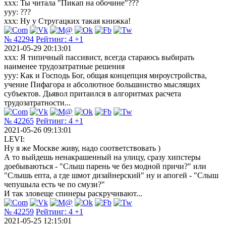
ххх: Ты читала "Пикап на обочине"???
yyy: ???
xxx: Ну у Стругацких такая книжка!
№ 42294
Рейтинг:
4
+1
2021-05-29 20:13:01
xxx: Я типичный пассивист, всегда стараюсь выбирать
наименее трудозатратные решения
yyy: Как и Господь Бог, общая концепция мироустройства,
учение Пифагора и абсолютное большинство мыслящих
субъектов. Дьявол притаился в алгоритмах расчета
трудозатратности...
№ 42265
Рейтинг:
4
+1
2021-05-26 09:13:01
LEVI:
Ну я же Москве живу, надо соответствовать )
А то выйдешь ненакрашенный на улицу, сразу хипстеры
доебываються - "Слыш парень че без модной причи?" или
"Слышь епта, а где шмот дизайнерский" ну и апогей - "Слыш
чепушыла есть че по смузи?"
И так зловеще спинеры раскручивают...
№ 42259
Рейтинг:
4
+1
2021-05-25 12:15:01