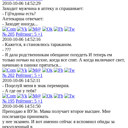
2010-10-06 14:52:29
Заходит мужчина в аптеку и спрашивает:
- Г@ндоны есть?
Аптекарша отвечает:
- Заходят иногда...
№ 205
Рейтинг:
5
+1
2010-10-06 14:52:16
- Кажется, я становлюсь тараканом.
- ???
- Я дала родственникам обещание похудеть И теперь ем
только ночью на кухне, когда все спят. А когда включают свет,
начинаю в панике прятаться...
№ 202
Рейтинг:
5
+1
2010-10-06 14:52:11
- Поцелуй меня в знак перемирия.
- А где он у тебя?
№ 195
Рейтинг:
5
+1
2010-10-06 14:51:50
Преподаю в ВУЗе. Мама получает второе высшее. Мне
послезавтра принимать
у нее экзамен. И вот именно сейчас я вспомнил обиды за
некупленный в