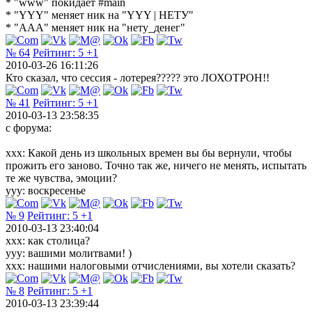
* "www" покидает #main
* "YYY" меняет ник на "YYY | НЕТУ"
* "AAA" меняет ник на "нету_денег"
№ 64
Рейтинг:
5
+1
2010-03-26 16:11:26
Кто сказал, что сессия - лотерея????? это ЛОХОТРОН!!
№ 41
Рейтинг:
5
+1
2010-03-13 23:58:35
с форума:
xxx: Какой день из школьных времен вы бы вернули, чтобы
прожить его заново. Точно так же, ничего не менять, испытать
те же чувства, эмоции?
yyy: воскресенье
№ 9
Рейтинг:
5
+1
2010-03-13 23:40:04
ххх: как столица?
yyy: вашими молитвами! )
ххх: нашими налоговыми отчислениями, вы хотели сказать?
№ 8
Рейтинг:
5
+1
2010-03-13 23:39:44