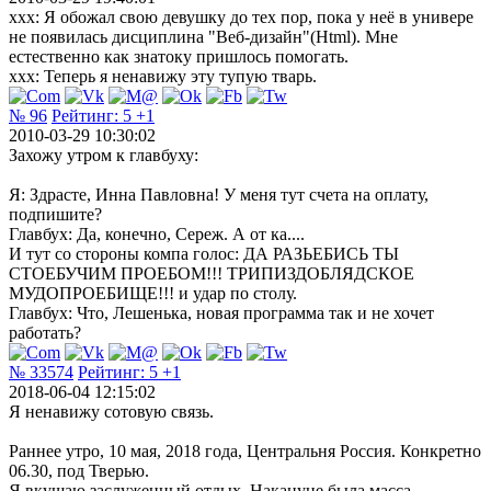
xxx: Я обожал свою девушку до тех пор, пока у неё в универе
не появилась дисциплина "Веб-дизайн"(Html). Мне
естественно как знатоку пришлось помогать.
xxx: Теперь я ненавижу эту тупую тварь.
№ 96
Рейтинг:
5
+1
2010-03-29 10:30:02
Захожу утром к главбуху:
Я: Здрасте, Инна Павловна! У меня тут счета на оплату,
подпишите?
Главбух: Да, конечно, Сереж. А от ка....
И тут со стороны компа голос: ДА РАЗЬЕБИСЬ ТЫ
СТОЕБУЧИМ ПРОЕБОМ!!! ТРИПИЗДОБЛЯДСКОЕ
МУДОПРОЕБИЩЕ!!! и удар по столу.
Главбух: Что, Лешенька, новая программа так и не хочет
работать?
№ 33574
Рейтинг:
5
+1
2018-06-04 12:15:02
Я ненавижу сотовую связь.
Раннее утро, 10 мая, 2018 года, Центральня Россия. Конкретно
06.30, под Тверью.
Я вкушаю заслуженный отдых. Накануне была масса