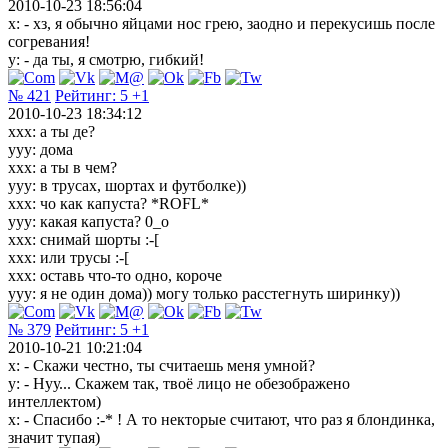
2010-10-23 18:56:04
x: - хз, я обычно яйцами нос грею, заодно и перекусишь после
согревания!
y: - да ты, я смотрю, гибкий!
№ 421
Рейтинг:
5
+1
2010-10-23 18:34:12
ххх: а ты де?
ууу: дома
ххх: а ты в чем?
ууу: в трусах, шортах и футболке))
ххх: чо как капуста? *ROFL*
ууу: какая капуста? 0_о
ххх: снимай шорты :-[
ххх: или трусы :-[
ххх: оставь что-то одно, короче
ууу: я не один дома)) могу только расстегнуть ширинку))
№ 379
Рейтинг:
5
+1
2010-10-21 10:21:04
х: - Скажи честно, ты считаешь меня умной?
у: - Нуу... Скажем так, твоё лицо не обезображено
интеллектом)
х: - Спасибо :-* ! А то некторые считают, что раз я блондинка,
значит тупая)