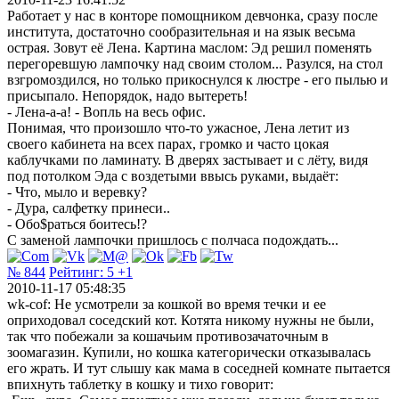
Работает у нас в конторе помощником девчонка, сразу после
института, достаточно сообразительная и на язык весьма
острая. Зовут её Лена. Картина маслом: Эд решил поменять
перегоревшую лампочку над своим столом... Разулся, на стол
взгромоздился, но только прикоснулся к люстре - его пылью и
присыпало. Непорядок, надо вытереть!
- Лена-а-а! - Вопль на весь офис.
Понимая, что произошло что-то ужасное, Лена летит из
своего кабинета на всех парах, громко и часто цокая
каблучками по ламинату. В дверях застывает и с лёту, видя
под потолком Эда с воздетыми ввысь руками, выдаёт:
- Что, мыло и веревку?
- Дура, салфетку принеси..
- Обо$раться боитесь!?
С заменой лампочки пришлось с полчаса подождать...
№ 844
Рейтинг:
5
+1
2010-11-17 05:48:35
wk-cof: Не усмотрели за кошкой во время течки и ее
оприходовал соседский кот. Котята никому нужны не были,
так что побежали за кошачьим противозачаточным в
зоомагазин. Купили, но кошка категорически отказывалась
его жрать. И тут слышу как мама в соседней комнате пытается
впихнуть таблетку в кошку и тихо говорит: