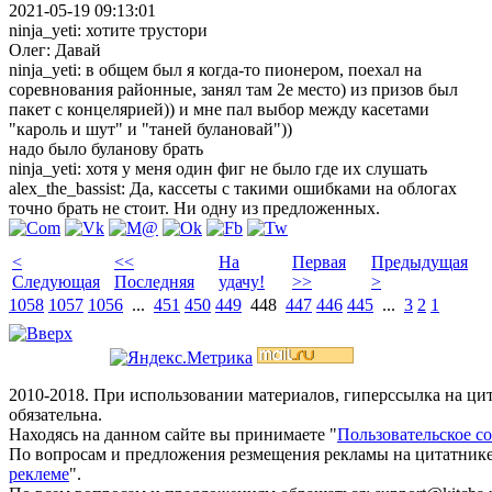
2021-05-19 09:13:01
ninja_yeti: хотите трустори
Олег: Давай
ninja_yeti: в общем был я когда-то пионером, поехал на
соревнования районные, занял там 2е место) из призов был
пакет с концелярией)) и мне пал выбор между касетами
"кароль и шут" и "таней булановай"))
надо было буланову брать
ninja_yeti: хотя у меня один фиг не было где их слушать
alex_the_bassist: Да, кассеты с такими ошибками на облогах
точно брать не стоит. Ни одну из предложенных.
<
<<
На
Первая
Предыдущая
Следующая
Последняя
удачу!
>>
>
1058
1057
1056
...
451
450
449
448
447
446
445
...
3
2
1
2010-2018. При использовании материалов, гиперссылка на ц
обязательна.
Находясь на данном сайте вы принимаете "
Пользовательское с
По вопросам и предложения резмещения рекламы на цитатнике
реклеме
".