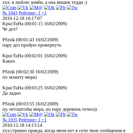
xxx: я люблю зомби, а она мишек тедди :)
№ 1943
Рейтинг:
1
+1
2010-12-18 16:17:07
KpucTuHa (00:01:15 16/02/2009)
Че дел?
PSixik (00:01:43 16/02/2009)
пару дел пробую провернуть
KpucTuHa (00:02:01 16/02/2009)
Каких
PSixik (00:02:30 16/02/2009)
по захвату мира)
KpucTuHa (00:03:25 16/02/2009)
Да ладно
PSixik (00:03:55 16/02/2009)
ну, нетоштобы мира, но пару деревень точно))
№ 1935
Рейтинг:
1
+1
2010-12-18 14:13:14
xxx:странно правда, когда меня нет в сети твои сообщения в