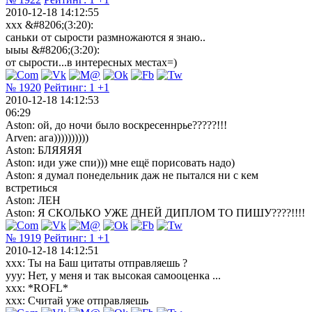
2010-12-18 14:12:55
ххх &#8206;(3:20):
саньки от сырости размножаются я знаю..
ыыы &#8206;(3:20):
от сырости...в интересных местах=)
№ 1920
Рейтинг:
1
+1
2010-12-18 14:12:53
06:29
Aston: ой, до ночи было воскресеннрье?????!!!
Arven: ага))))))))))
Aston: БЛЯЯЯЯ
Aston: иди уже спи))) мне ещё порисовать надо)
Aston: я думал понедельник даж не пытался ни с кем
встретиься
Aston: ЛЕН
Aston: Я СКОЛЬКО УЖЕ ДНЕЙ ДИПЛОМ ТО ПИШУ????!!!!
№ 1919
Рейтинг:
1
+1
2010-12-18 14:12:51
xxx: Ты на Баш цитаты отправляешь ?
yyy: Нет, у меня и так высокая самооценка ...
xxx: *ROFL*
xxx: Считай уже отправляешь