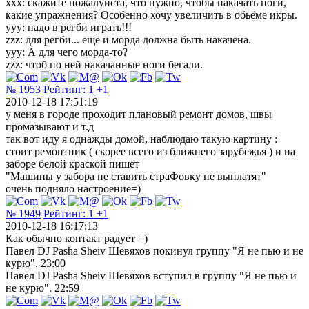
ххх: скажите пожалуйста, что нужно, чтобы накачать ноги,
какие упражнения? Особенно хочу увеличить в обьёме икры.
ууу: надо в регби играть!!!
zzz: для регби... ещё и морда должна быть накачена.
yyy: А для чего морда-то?
zzz: чтоб по ней накачанные ноги бегали.
№ 1953
Рейтинг:
1
+1
2010-12-18 17:51:19
у меня в городе проходит плановый ремонт домов, швы
промазывают и т.д
так вот иду я однажды домой, наблюдаю такую картину :
стоит ремонтник ( скорее всего из ближнего зарубежья ) и на
заборе белой краской пишет
"Машины у забора не ставить страФовку не выплатят"
очень подняло настроение=)
№ 1949
Рейтинг:
1
+1
2010-12-18 16:17:13
Как обычно контакт радует =)
Павел DJ Pasha Sheiv Шевяхов покинул группу "Я не пью и не
курю". 23:00
Павел DJ Pasha Sheiv Шевяхов вступил в группу "Я не пью и
не курю". 22:59