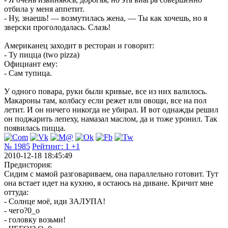
отбила у меня аппетит.
- Ну, знаешь! — возмутилась жена, — Ты как хочешь, но я
зверски проголодалась. Слазь!
Американец заходит в ресторан и говорит:
- Ту пицца (two pizza)
Официант ему:
- Сам тупица.
У одного повара, руки были кривые, все из них валилось.
Макароны там, колбасу если режет или овощи, все на пол
летит. И он ничего никогда не убирал. И вот однажды решил
он поджарить лепеху, намазал маслом, да и тоже уронил. Так
появилась пицца.
№ 1985
Рейтинг:
1
+1
2010-12-18 18:45:49
Предистория:
Сидим с мамой разговариваем, она параллельно готовит. Тут
она встает идет на кухню, я остаюсь на диване. Кричит мне
оттуда:
- Солнце моё, иди ЗАЛУПА!
- чего?0_о
- головку возьми!