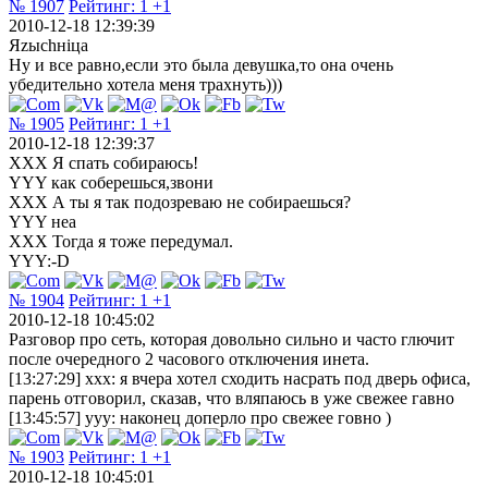
№ 1907
Рейтинг:
1
+1
2010-12-18 12:39:39
Яzыchнiца
Ну и все равно,если это была девушка,то она очень
убедительно хотела меня трахнуть)))
№ 1905
Рейтинг:
1
+1
2010-12-18 12:39:37
XXX Я спать собираюсь!
YYY как соберешься,звони
XXX А ты я так подозреваю не собираешься?
YYY неа
XXX Тогда я тоже передумал.
YYY:-D
№ 1904
Рейтинг:
1
+1
2010-12-18 10:45:02
Разговор про сеть, которая довольно сильно и часто глючит
после очередного 2 часового отключения инета.
[13:27:29] xxx: я вчера хотел сходить насрать под дверь офиса,
парень отговорил, сказав, что вляпаюсь в уже свежее гавно
[13:45:57] yyy: наконец доперло про свежее говно )
№ 1903
Рейтинг:
1
+1
2010-12-18 10:45:01