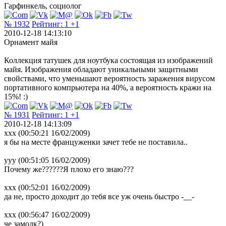
Гарфинкель, социолог
№ 1932
Рейтинг:
1
+1
2010-12-18 14:13:10
Орнамент майя
Коллекция татушек для ноутбука состоящая из изображений
майя. Изображения обладают уникальными защитными
свойствами, что уменьшают вероятность заражения вирусом
портативного компрьютера на 40%, а вероятность кражи на
15%! :)
№ 1931
Рейтинг:
1
+1
2010-12-18 14:13:09
xxx (00:50:21 16/02/2009)
я бы на месте француженки зачет тебе не поставила..
yyy (00:51:05 16/02/2009)
Почему же??????Я плохо его знаю???
xxx (00:52:01 16/02/2009)
да не, просто доходит до тебя все уж очень быстро -__-
ххх (00:56:47 16/02/2009)
че замолк?)