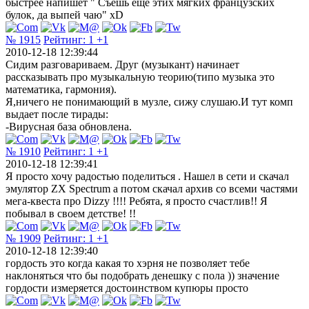
быстрее напишет " Съешь еще этих мягких французских
булок, да выпей чаю" xD
№ 1915
Рейтинг:
1
+1
2010-12-18 12:39:44
Сидим разговариваем. Друг (музыкант) начинает
рассказывать про музыкальную теорию(типо музыка это
математика, гармония).
Я,ничего не понимающий в музле, сижу слушаю.И тут комп
выдает после тирады:
-Вирусная база обновлена.
№ 1910
Рейтинг:
1
+1
2010-12-18 12:39:41
Я просто хочу радостью поделиться . Нашел в сети и скачал
эмулятор ZX Spectrum а потом скачал архив со всеми частями
мега-квеста про Dizzy !!!! Ребята, я просто счастлив!! Я
побывал в своем детстве! !!
№ 1909
Рейтинг:
1
+1
2010-12-18 12:39:40
гордость это когда какая то хэрня не позволяет тебе
наклоняться что бы подобрать денешку с пола )) значение
гордости измеряется достоинством купюры просто