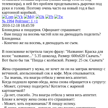
телевизора), в ней без проблем проделывались дырочки под
руки и голову. Поэтому очень часто на новый год я был
картонной коробкой.
№ 1994
Рейтинг:
1
+1
2010-12-18 18:45:59
Блониднка и пиццерия. Официант спрашивает:
- Вам пиццу на восемь частей или на двенадцать поделить?
Блондинка:
- Конечно же на восемь, я двенадцать не съем.
В поисковике встретила такую фразу: "Название: Краска для
волос "название..." 5.35 шоколад. Размер: 600x620 Скачать."
Вот было бы так "Пицца с колбаской. Размер: 25 см. Скачать"
Жена спрашивает у мужа, не хочет ли он на завтрак яичницу с
ветчиной, апельсиновый сок и кофе. Муж отказывается.
- Ты знаешь, эта виагра отбила у меня весь аппетит.
Когда подошло время обеда, жена снова обращается к супругу:
- Может, супчику подогреть? Котлеток с жареной
картошечкой?
- Да нет, спасибо. Эта виагра отбила у меня весь аппетит.
Ближе к вечеру жена снова его спрашивает:
- Может, хоть поужинаешь? Я пиццу испеку.
- Я очень извиняюсь, дорогая, но эта виагра совершенно