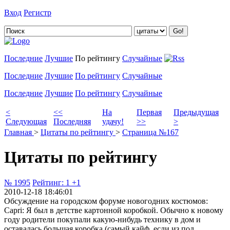
Вход
Регистр
Добавить цитату
Последние
Лучшие
По рейтингу
Случайные
Последние
Лучшие
По рейтингу
Случайные
Последние
Лучшие
По рейтингу
Случайные
<
<<
На
Первая
Предыдущая
Следующая
Последняя
удачу!
>>
>
Главная
>
Цитаты по рейтингу
>
Страница №167
Цитаты по рейтингу
№ 1995
Рейтинг:
1
+1
2010-12-18 18:46:01
Обсуждение на городском форуме новогодних костюмов:
Capri: Я был в детстве картонной коробкой. Обычно к новому
году родители покупали какую-нибудь теxнику в дом и
оставалaсь большая коробка (самый кайф, если из под