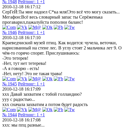
№ 1948
Рейтинг:
1
+1
2010-12-18 16:17:12
СерГеЙ:Ты мне надоел С*ка мля!Это всё что могу сказать...
Мегафон:Всё весь словарный запас ты Серёженька
прогаварил,пажалуйста пополни баланс!
№ 1946
Рейтинг:
1
+1
2010-12-18 16:17:10
Краеведчиский музей птиц. Как водится: чучела, веточки,
нарисованный на стене лес. В углу стоят 2 мальчика лет 9. О
чём-то горячо спорят. Прислушиваюсь:
-Это тетерев!
-Нет, тут нет тетерева!
-А я говорю - есть!
-Нет, нету! Это не такая трава!
№ 1945
Рейтинг:
1
+1
2010-12-18 16:17:09
xxx Давай захватим с тобой голландию?
yyy с радостью...
xxx сначала захватим а потом будет радость
№ 1944
Рейтинг:
1
+1
2010-12-18 16:17:08
xxx: мы ппц разные...