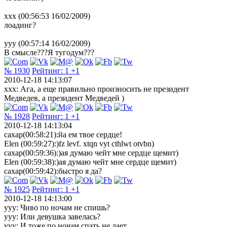
ххх (00:56:53 16/02/2009)
лоадинг?
yyy (00:57:14 16/02/2009)
В смысле???Я тугодум???
№ 1930
Рейтинг:
1
+1
2010-12-18 14:13:07
ххх: Ага, а еще правильно произносить не президент
Медведев, а президент Медведей )
№ 1928
Рейтинг:
1
+1
2010-12-18 14:13:04
сахар(00:58:21):йа ем твое сердце!
Elen (00:59:27):)fz levf. xtqn vyt cthlwt otvbn)
сахар(00:59:36):)ая думаю чейт мне сердце щемит)
Elen (00:59:38):)ая думаю чейт мне сердце щемит)
сахар(00:59:42):быстро я да?
№ 1925
Рейтинг:
1
+1
2010-12-18 14:13:00
yyy: Чиво по ночам не спишь?
yyy: Или девушка завелась?
yyy: И тоже по ночам спать не дает