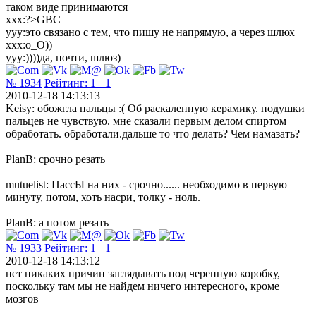
таком виде принимаются
xxx:?>GBC
yyy:это связано с тем, что пишу не напрямую, а через шлюх
xxx:о_О))
yyy:))))да, почти, шлюз)
№ 1934
Рейтинг:
1
+1
2010-12-18 14:13:13
Keisy: обожгла пальцы :( Об раскаленную керамику. подушки
пальцев не чувствую. мне сказали первым делом спиртом
обработать. обработали.дальше то что делать? Чем намазать?
PlanB: срочно резать
mutuelist: ПассЫ на них - срочно...... необходимо в первую
минуту, потом, хоть насри, толку - ноль.
PlanB: а потом резать
№ 1933
Рейтинг:
1
+1
2010-12-18 14:13:12
нет никаких причин заглядывать под черепную коробку,
поскольку там мы не найдем ничего интересного, кроме
мозгов