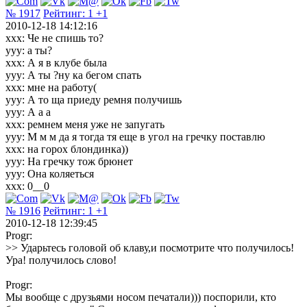
№ 1917
Рейтинг:
1
+1
2010-12-18 14:12:16
xxx: Че не спишь то?
yyy: а ты?
xxx: А я в клубе была
yyy: А ты ?ну ка бегом спать
xxx: мне на работу(
yyy: А то ща приеду ремня получишь
yyy: А а а
xxx: ремнем меня уже не запугать
yyy: М м м да я тогда тя еще в угол на гречку поставлю
xxx: на горох блондинка))
yyy: На гречку тож брюнет
yyy: Она коляеться
xxx: 0__0
№ 1916
Рейтинг:
1
+1
2010-12-18 12:39:45
Progr:
>> Ударьтесь головой об клаву,и посмотрите что получилось!
Ура! получилось слово!
Progr:
Мы вообще с друзьями носом печатали))) поспорили, кто