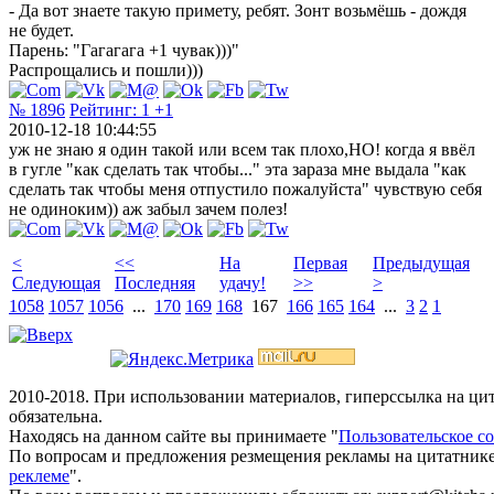
- Да вот знаете такую примету, ребят. Зонт возьмёшь - дождя
не будет.
Парень: "Гагагага +1 чувак)))"
Распрощались и пошли)))
№ 1896
Рейтинг:
1
+1
2010-12-18 10:44:55
уж не знаю я один такой или всем так плохо,НО! когда я ввёл
в гугле "как сделать так чтобы..." эта зараза мне выдала "как
сделать так чтобы меня отпустило пожалуйста" чувствую себя
не одиноким)) аж забыл зачем полез!
<
<<
На
Первая
Предыдущая
Следующая
Последняя
удачу!
>>
>
1058
1057
1056
...
170
169
168
167
166
165
164
...
3
2
1
2010-2018. При использовании материалов, гиперссылка на ц
обязательна.
Находясь на данном сайте вы принимаете "
Пользовательское с
По вопросам и предложения резмещения рекламы на цитатнике
реклеме
".