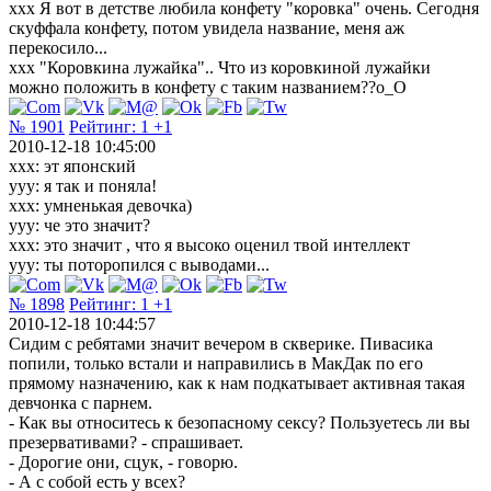
xxx Я вот в детстве любила конфету "коровка" очень. Сегодня
скуффала конфету, потом увидела название, меня аж
перекосило...
xxx "Коровкина лужайка".. Что из коровкиной лужайки
можно положить в конфету с таким названием??о_О
№ 1901
Рейтинг:
1
+1
2010-12-18 10:45:00
xxx: эт японский
ууу: я так и поняла!
ххх: умненькая девочка)
ууу: че это значит?
ххх: это значит , что я высоко оценил твой интеллект
ууу: ты поторопился с выводами...
№ 1898
Рейтинг:
1
+1
2010-12-18 10:44:57
Сидим с ребятами значит вечером в скверике. Пивасика
попили, только встали и направились в МакДак по его
прямому назначению, как к нам подкатывает активная такая
девчонка с парнем.
- Как вы относитесь к безопасному сексу? Пользуетесь ли вы
презервативами? - спрашивает.
- Дорогие они, сцук, - говорю.
- А с собой есть у всех?