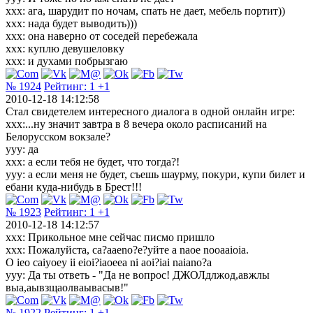
xxx: ага, шарудит по ночам, спать не дает, мебель портит))
xxx: нада будет выводить)))
xxx: она наверно от соседей перебежала
xxx: куплю девушеловку
xxx: и духами побрызгаю
№ 1924
Рейтинг:
1
+1
2010-12-18 14:12:58
Стал свидетелем интересного диалога в одной онлайн игре:
ххх:...ну значит завтра в 8 вечера около расписаний на
Белорусском вокзале?
ууу: да
ххх: а если тебя не будет, что тогда?!
ууу: а если меня не будет, съешь шаурму, покури, купи билет и
ебани куда-нибудь в Брест!!!
№ 1923
Рейтинг:
1
+1
2010-12-18 14:12:57
xxx: Прикольное мне сейчас писмо пришло
xxx: Пожалуйста, ca?aaeno?e?уйте a naoe nooaaioia.
O ieo caiyoey ii eioi?iaoeea ni aoi?iai naiano?a
yyy: Да ты ответь - "Да не вопрос! ДЖОЛдлжод,авжлы
выа,аывзщаолваывасыв!"
№ 1922
Рейтинг:
1
+1