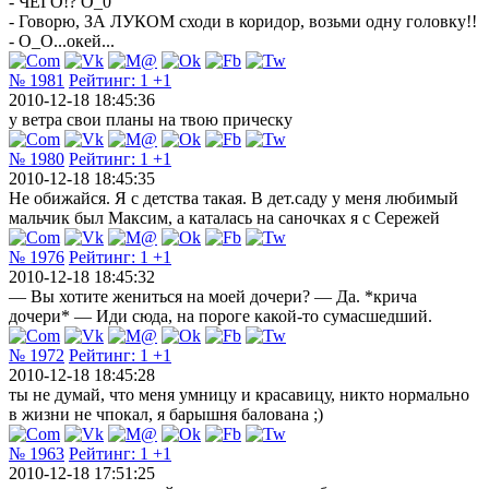
- ЧЕГО!? О_0
- Говорю, ЗА ЛУКОМ сходи в коридор, возьми одну головку!!
- О_О...окей...
№ 1981
Рейтинг:
1
+1
2010-12-18 18:45:36
у ветра свои планы на твою прическу
№ 1980
Рейтинг:
1
+1
2010-12-18 18:45:35
Не обижайся. Я с детства такая. В дет.саду у меня любимый
мальчик был Максим, а каталась на саночках я с Сережей
№ 1976
Рейтинг:
1
+1
2010-12-18 18:45:32
— Вы хотите жениться на моей дочери? — Да. *крича
дочери* — Иди сюда, на пороге какой-то сумасшедший.
№ 1972
Рейтинг:
1
+1
2010-12-18 18:45:28
ты не думай, что меня умницу и красавицу, никто нормально
в жизни не чпокал, я барышня балована ;)
№ 1963
Рейтинг:
1
+1
2010-12-18 17:51:25