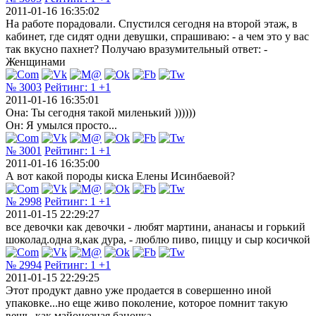
2011-01-16 16:35:02
На работе порадовали. Спустился сегодня на второй этаж, в
кабинет, где сидят одни девушки, спрашиваю: - а чем это у вас
так вкусно пахнет? Получаю вразумительный ответ: -
Женщинами
№ 3003
Рейтинг:
1
+1
2011-01-16 16:35:01
Она: Ты сегодня такой миленький ))))))
Он: Я умылся просто...
№ 3001
Рейтинг:
1
+1
2011-01-16 16:35:00
А вот какой породы киска Елены Исинбаевой?
№ 2998
Рейтинг:
1
+1
2011-01-15 22:29:27
все девочки как девочки - любят мартини, ананасы и горький
шоколад.одна я,как дура, - люблю пиво, пиццу и сыр косичкой
№ 2994
Рейтинг:
1
+1
2011-01-15 22:29:25
Этот продукт давно уже продается в совершенно иной
упаковке...но еще живо поколение, которое помнит такую
вещь, как майонезная баночка...