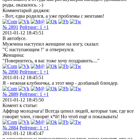
роды, оказалось. :-)
Комментарий диджея:
- Вот, едва родился, а уже проблемы с ментами!
№ 2891
Рейтинг:
1
+1
2011-01-12 18:45:51
В автобусе.
Mужчина наступил женщине на ногу, сказал:
"С наступающим !" и отвернулся.
Женщина:
"Повернитесь, я вас тоже хочу поздравить...."
№ 2890
Рейтинг:
1
+1
2011-01-12 18:45:51
Я - нежная клубничка, а этот мир - долбаный блендер.
№ 2889
Рейтинг:
1
+1
2011-01-12 18:45:50
Комент к статье:
Аффтар молодчага! Всегда ценил людей, которые там, где все
говорят член, говорят х*й! Но чтоб ещё и показывать!
№ 2884
Рейтинг:
1
+1
2011-01-12 18:45:47
и единственные порноактрисы не врут, когда говорят, что на