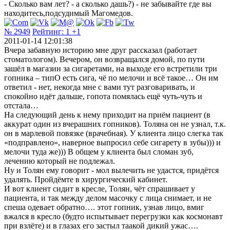
- Сколько вам лет? - а сколько дашь?) - не забывайте где вы
находитесь,подсудимый Магомедов.
№ 2949
Рейтинг:
1
+1
2011-01-14 12:01:38
Вчера забавную историю мне друг рассказал (работает
стоматологом). Вечером, он возвращался домой, по пути
зашёл в магазин за сигаретами, на выходе его встретили три
гопника – типО есть сига, чё по мелочи и всё такое… Он им
ответил - нет, некогда мне с вами тут разговаривать, и
спокойно идёт дальше, гопота помялась ещё чуть-чуть и
отстала…
На следующий день к нему приходит на приём пациент (в
аккурат один из вчерашних гопников). Толяна он не узнал, т.к.
он в марлевой повязке (врачебная). У клиента лицо слегка так
«подправлено», наверное выпросил себе сигарету в зубы))) и
мелочи туда же))) В общем у клиента был сломан зуб,
лечению который не подлежал.
Ну и Толян ему говорит - мол вылечить не удастся, придётся
удалять. Пройдёмте в хирургический кабинет.
И вот клиент сидит в кресле, Толян, чёт спрашивает у
пациента, и так между делом масочку с лица снимает, и не
спеша одевает обратно…. этот гопник, узнав лицо, вмиг
вжался в кресло (будто испытывает перегрузки как космонавт
при взлёте) и в глазах его застыл таакой дикий ужас….