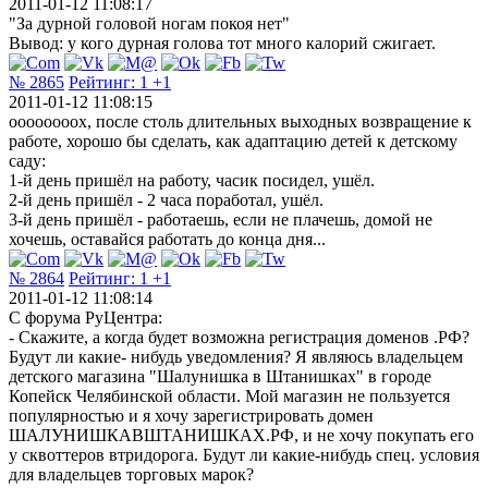
2011-01-12 11:08:17
"За дурной головой ногам покоя нет"
Вывод: у кого дурная голова тот много калорий сжигает.
№ 2865
Рейтинг:
1
+1
2011-01-12 11:08:15
оооооооох, после столь длительных выходных возвращение к
работе, хорошо бы сделать, как адаптацию детей к детскому
саду:
1-й день пришёл на работу, часик посидел, ушёл.
2-й день пришёл - 2 часа поработал, ушёл.
3-й день пришёл - работаешь, если не плачешь, домой не
хочешь, оставайся работать до конца дня...
№ 2864
Рейтинг:
1
+1
2011-01-12 11:08:14
C форума РуЦентра:
- Скажите, а когда будет возможна регистрация доменов .РФ?
Будут ли какие- нибудь уведомления? Я являюсь владельцем
детского магазина "Шалунишка в Штанишках" в городе
Копейск Челябинской области. Мой магазин не пользуется
популярностью и я хочу зарегистрировать домен
ШАЛУНИШКАВШТАНИШКАХ.РФ, и не хочу покупать его
у сквоттеров втридорога. Будут ли какие-нибудь спец. условия
для владельцев торговых марок?