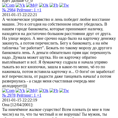
идёт дальше О_o
№ 2984
Рейтинг:
1
+1
2011-01-15 22:22:21
А человеческое упрямство и лень победит любое восстание
машин. Это я сегодня на собственном опыте убедилась. В
нашем городе банкоматы, которые принимают наличку,
находятся на достаточно большом расстоянии друг от друга.
На улице мороз. А мне срочно надо было на карточку денежку
закинуть, а потом перечислить. Бегу к банкомату, а на нём
табличка "не работает". Бежать по такому морозу до другого
банкомата лень. А деньги обязательно прям щас перекинуть
надо. Думала может шутка. Но он карточку обратно
выплёвывает и всё. Я бумажечку содрала и начала упрямо
тыкать во все кнопочки, зашла в какое-то меню, чё-то по
нажимала, потом вставила карточку и... О боги! он заработал!
всё перечислила, от радости даже танцевать начала! а потом
развернулась - а сзади меня счастливая очередь мне
аплодирует)))
№ 2978
Рейтинг:
1
+1
2011-01-15 22:22:19
Она [12/04/2001]:
Ты никчёмное жалкое существо! Всем плевать (и мне в том
числе) на то, что ты честный и не воруешь! Ты мужик, ты