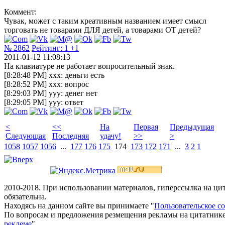
Коммент:
Чувак, может с таким креативным названием имеет смысл
торговать не товарами ДЛЯ детей, а товарами ОТ детей?
№ 2862
Рейтинг:
1
+1
2011-01-12 11:08:13
На клавиатуре не работает вопросительный знак.
[8:28:48 PM] xxx: деньги есть
[8:28:52 PM] xxx: вопрос
[8:29:03 PM] yyy: денег нет
[8:29:05 PM] yyy: ответ
<
<<
На
Первая
Предыдущая
Следующая
Последняя
удачу!
>>
>
1058
1057
1056
...
177
176
175
174
173
172
171
...
3
2
1
2010-2018. При использовании материалов, гиперссылка на ц
обязательна.
Находясь на данном сайте вы принимаете "
Пользовательское с
По вопросам и предложения резмещения рекламы на цитатнике
реклеме
".