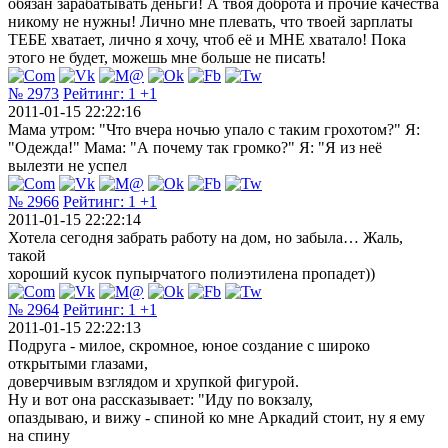
обязан зарабатывать деньги! А твоя доброта и прочие качества
никому не нужны! Лично мне плевать, что твоей зарплаты
ТЕБЕ хватает, лично я хочу, чтоб её и МНЕ хватало! Пока
этого не будет, можешь мне больше не писать!
№ 2973
Рейтинг:
1
+1
2011-01-15 22:22:16
Мама утром: "Что вчера ночью упало с таким грохотом?" Я:
"Одежда!" Мама: "А почему так громко?" Я: "Я из неё
вылезти не успел
№ 2966
Рейтинг:
1
+1
2011-01-15 22:22:14
Хотела сегодня забрать работу на дом, но забыла… Жаль,
такой
хороший кусок пупырчатого полиэтилена пропадет))
№ 2964
Рейтинг:
1
+1
2011-01-15 22:22:13
Подруга - милое, скромное, юное создание с широко
открытыми глазами,
доверчивым взглядом и хрупкой фигурой.
Ну и вот она рассказывает: "Иду по вокзалу,
опаздываю, и вижу - спиной ко мне Аркадий стоит, ну я ему
на спину