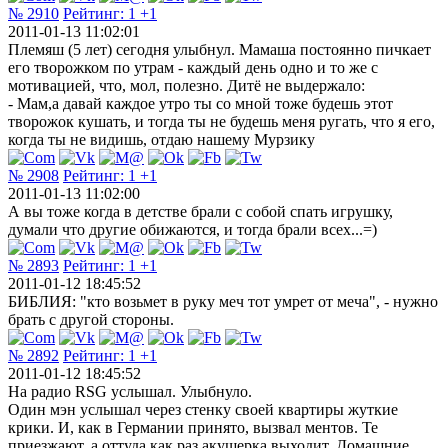
№ 2910
Рейтинг:
1
+1
2011-01-13 11:02:01
Племяш (5 лет) сегодня улыбнул. Мамаша постоянно пичкает
его творожком по утрам - каждый день одно и то же с
мотивацией, что, мол, полезно. Дитё не выдержало:
- Мам,а давай каждое утро ты со мной тоже будешь этот
творожок кушать, и тогда ты не будешь меня ругать, что я его,
когда ты не видишь, отдаю нашему Мурзику
№ 2908
Рейтинг:
1
+1
2011-01-13 11:02:00
А вы тоже когда в детстве брали с собой спать игрушку,
думали что другие обижаются, и тогда брали всех...=)
№ 2893
Рейтинг:
1
+1
2011-01-12 18:45:52
БИБЛИЯ: "кто возьмет в руку меч тот умрет от меча", - нужно
брать с другой стороны.
№ 2892
Рейтинг:
1
+1
2011-01-12 18:45:52
Hа радио RSG услышал. Улыбнуло.
Один мэн услышал через стенку своей квартиры жуткие
крики. И, как в Германии принято, вызвал ментов. Те
приезжают, а оттуда как раз акушерка выходит. Домашние