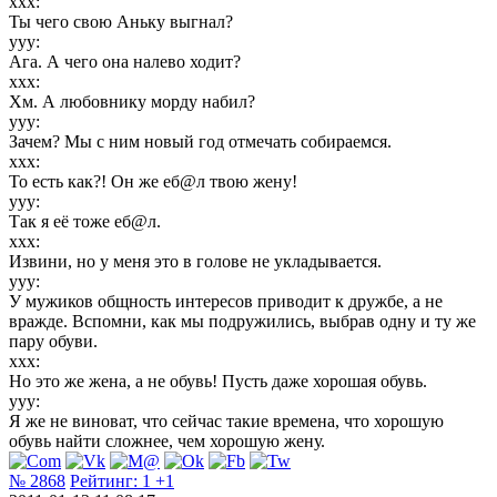
xxx:
Ты чего свою Аньку выгнал?
ууу:
Ага. А чего она налево ходит?
ххх:
Хм. А любовнику морду набил?
ууу:
Зачем? Мы с ним новый год отмечать собираемся.
ххх:
То есть как?! Он же eб@л твою жену!
ууу:
Так я её тоже eб@л.
ххх:
Извини, но у меня это в голове не укладывается.
ууу:
У мужиков общность интересов приводит к дружбе, а не
вражде. Вспомни, как мы подружились, выбрав одну и ту же
пару обуви.
ххх:
Но это же жена, а не обувь! Пусть даже хорошая обувь.
ууу:
Я же не виноват, что сейчас такие времена, что хорошую
обувь найти сложнее, чем хорошую жену.
№ 2868
Рейтинг:
1
+1