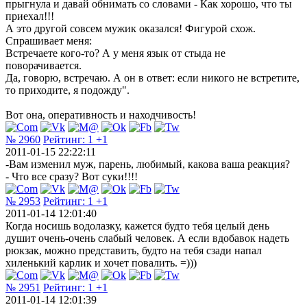
прыгнула и давай обнимать со словами - Как хорошо, что ты
приехал!!!
А это другой совсем мужик оказался! Фигурой схож.
Спрашивает меня:
Встречаете кого-то? А у меня язык от стыда не
поворачивается.
Да, говорю, встречаю. А он в ответ: если никого не встретите,
то приходите, я подожду".
Вот она, оперативность и находчивость!
№ 2960
Рейтинг:
1
+1
2011-01-15 22:22:11
-Вам изменил муж, парень, любимый, какова ваша реакция?
- Что все сразу? Вот суки!!!!
№ 2953
Рейтинг:
1
+1
2011-01-14 12:01:40
Когда носишь водолазку, кажется будто тебя целый день
душит очень-очень слабый человек. А если вдобавок надеть
рюкзак, можно представить, будто на тебя сзади напал
хиленький карлик и хочет повалить. =)))
№ 2951
Рейтинг:
1
+1
2011-01-14 12:01:39