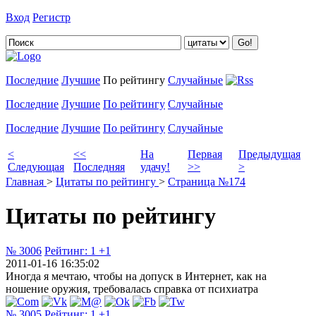
Вход
Регистр
Добавить цитату
Последние
Лучшие
По рейтингу
Случайные
Последние
Лучшие
По рейтингу
Случайные
Последние
Лучшие
По рейтингу
Случайные
<
<<
На
Первая
Предыдущая
Следующая
Последняя
удачу!
>>
>
Главная
>
Цитаты по рейтингу
>
Страница №174
Цитаты по рейтингу
№ 3006
Рейтинг:
1
+1
2011-01-16 16:35:02
Иногда я мечтаю, чтобы на допуск в Интернет, как на
ношение оружия, требовалась справка от психиатра
№ 3005
Рейтинг:
1
+1