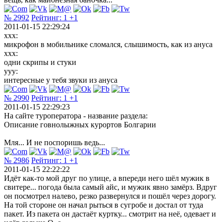
№ 2992
Рейтинг:
1
+1
2011-01-15 22:29:24
ххх:
микрофон в мобильнике сломался, слышимость, как из ануса
ххх:
одни скрипы и стуки
ууу:
интересные у тебя звуки из ануса
№ 2990
Рейтинг:
1
+1
2011-01-15 22:29:23
На сайте туроператора - название раздела:
Описание говнолыжных курортов Болгарии
Мля... И не поспоришь ведь...
№ 2986
Рейтинг:
1
+1
2011-01-15 22:22:22
Идёт как-то мой друг по улице, а впереди него шёл мужик в
свитере... погода была самый айс, и мужик явно замёрз. Вдруг
он посмотрел налево, резко развернулся и пошёл через дорогу.
На той стороне он начал рыться в сугробе и достал от туда
пакет. Из пакета он дастаёт куртку... смотрит на неё, одевает и