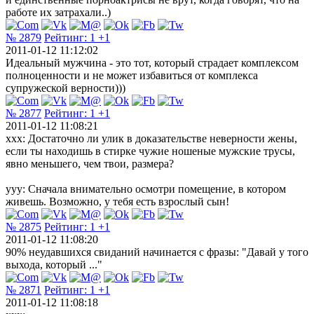
работе их затрахали..)
№ 2879
Рейтинг:
1
+1
2011-01-12 11:12:02
Идеальный мужчина - это тот, который страдает комплексом
полноценности и не может избавиться от комплекса
супружеской верности)))
№ 2877
Рейтинг:
1
+1
2011-01-12 11:08:21
ххх: Достаточно ли улик в доказательствe неверности жены,
если ты находишь в стирке чужие ношеные мужские трусы,
явно меньшего, чем твои, размера?
ууу: Сначала внимательно осмотри помещение, в котором
живешь. Возможно, у тебя есть взрослый сын!
№ 2875
Рейтинг:
1
+1
2011-01-12 11:08:20
90% неудавшихся свиданий начинается с фразы: "Давай у того
выхода, который ..."
№ 2871
Рейтинг:
1
+1
2011-01-12 11:08:18