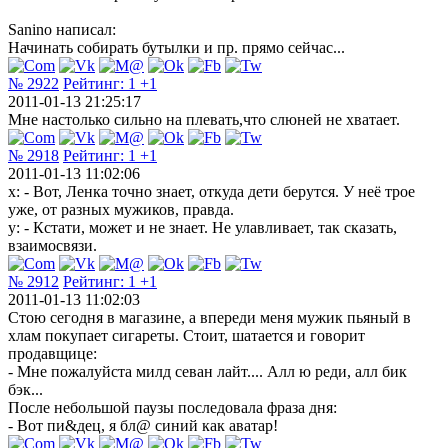
Sanino написал:
Начинать собирать бутылки и пр. прямо сейчас...
№ 2922
Рейтинг:
1
+1
2011-01-13 21:25:17
Мне настолько сильно на плевать,что слюней не хватает.
№ 2918
Рейтинг:
1
+1
2011-01-13 11:02:06
х: - Вот, Ленка точно знает, откуда дети берутся. У неё трое
уже, от разных мужиков, правда.
у: - Кстати, может и не знает. Не улавливает, так сказать,
взаимосвязи.
№ 2912
Рейтинг:
1
+1
2011-01-13 11:02:03
Стою сегодня в магазине, а впереди меня мужик пьяный в
хлам покупает сигареты. Стоит, шатается и говорит
продавщице:
- Мне пожалуйста милд севан лайт.... Алл ю реди, алл бик
бэк...
После небольшой паузы последовала фраза дня:
- Вот пи&дец, я бл@ синий как аватар!