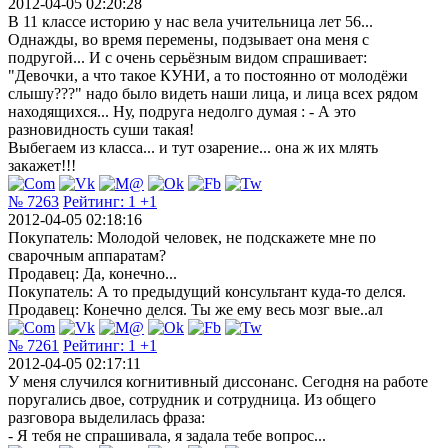
2012-04-05 02:20:28
В 11 классе историю у нас вела учительница лет 56...
Однажды, во время перемены, подзывает она меня с
подругой... И с очень серьёзным видом спрашивает:
"Девочки, а что такое КУНИ, а то постоянно от молодёжи
слышу???" надо было видеть наши лица, и лица всех рядом
находящихся... Ну, подруга недолго думая : - А это
разновидность суши такая!
Выбегаем из класса... и тут озарение... она ж их млять
закажет!!!
№ 7263
Рейтинг:
1
+1
2012-04-05 02:18:16
Покупатель: Молодой человек, не подскажете мне по
сварочным аппаратам?
Продавец: Да, конечно...
Покупатель: А то предыдущий консультант куда-то делся.
Продавец: Конечно делся. Ты же ему весь мозг вые..ал
№ 7261
Рейтинг:
1
+1
2012-04-05 02:17:11
У меня случился когнитивный диссонанс. Сегодня на работе
поругались двое, сотрудник и сотрудница. Из общего
разговора выделилась фраза:
- Я тебя не спрашивала, я задала тебе вопрос...