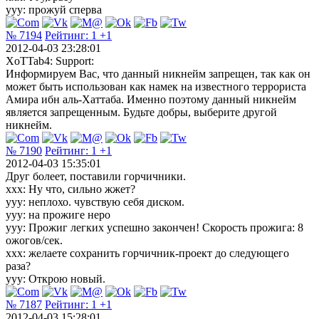
yyy: прожуй сперва
№ 7194
Рейтинг:
1
+1
2012-04-03 23:28:01
XoTTab4: Support:
Информируем Вас, что данный никнейм запрещен, так как он
может быть использован как намек на известного террориста
Амира ибн аль-Хаттаба. Именно поэтому данный никнейм
является запрещенным. Будьте добры, выберите другой
никнейм.
№ 7190
Рейтинг:
1
+1
2012-04-03 15:35:01
Друг болеет, поставили горчичники.
ххх: Ну что, сильно жжет?
ууу: неплохо. чувствую себя диском.
ууу: на прожиге неро
ууу: Прожиг легких успешно закончен! Скорость прожига: 8
ожогов/сек.
ххх: желаете сохранить горчичник-проект до следующего
раза?
ууу: Открою новый.
№ 7187
Рейтинг:
1
+1
2012-04-03 15:28:01