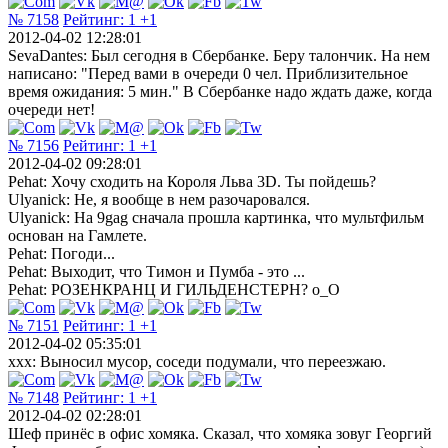
№ 7158
Рейтинг:
1
+1
2012-04-02 12:28:01
SevaDantes: Был сегодня в Сбербанке. Беру талончик. На нем
написано: "Перед вами в очереди 0 чел. Приблизительное
время ожидания: 5 мин." В Сбербанке надо ждать даже, когда
очереди нет!
№ 7156
Рейтинг:
1
+1
2012-04-02 09:28:01
Pehat: Хочу сходить на Короля Льва 3D. Ты пойдешь?
Ulyanick: Не, я вообще в нем разочаровался.
Ulyanick: На 9gag сначала прошла картинка, что мультфильм
основан на Гамлете.
Pehat: Погоди...
Pehat: Выходит, что Тимон и Пумба - это ...
Pehat: РОЗЕНКРАНЦ И ГИЛЬДЕНСТЕРН? o_O
№ 7151
Рейтинг:
1
+1
2012-04-02 05:35:01
ххх: Выносил мусор, соседи подумали, что переезжаю.
№ 7148
Рейтинг:
1
+1
2012-04-02 02:28:01
Шеф принёс в офис хомяка. Сказал, что хомяка зовуг Георгий