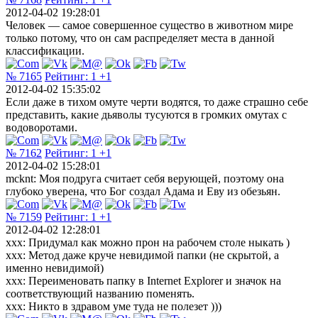
2012-04-02 19:28:01
Человек — самое совершенное существо в животном мире
только потому, что он сам распределяет места в данной
классификации.
№ 7165
Рейтинг:
1
+1
2012-04-02 15:35:02
Если даже в тихом омуте черти водятся, то даже страшно себе
представить, какие дьяволы тусуются в громких омутах с
водоворотами.
№ 7162
Рейтинг:
1
+1
2012-04-02 15:28:01
mcknt: Моя подруга считает себя верующей, поэтому она
глубоко уверена, что Бог создал Адама и Еву из обезьян.
№ 7159
Рейтинг:
1
+1
2012-04-02 12:28:01
xxx: Придумал как можно прон на рабочем столе ныкать )
xxx: Метод даже круче невидимой папки (не скрытой, а
именно невидимой)
xxx: Переименовать папку в Internet Explorer и значок на
соответствующий названию поменять.
xxx: Никто в здравом уме туда не полезет )))