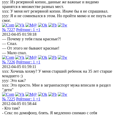
yyy: Из резервной копии, данные же важные и видимо
хранятся в множестве разных мест.
xxx: У меня нет резервной копии. Иначе бы я не спрашивал.
yyy: Я и не сомневался в этом. Но пройти мимо и не пнуть не
смог.
№ 7227
Рейтинг:
1
+1
2012-04-05 01:59:18
— Почему у тебя глаза красные?!
— Спал.
— От этого не бывают красные!
— Мало спал.
№ 7226
Рейтинг:
1
+1
2012-04-05 01:59:11
xxx: Хочешь хохму? У меня старший ребенок на 35 лет старше
младшего :)
yyy: Это как?
xxx: Это просто. Мне в загранпаспорт мужа вписали в раздел
"дети"
№ 7225
Рейтинг:
1
+1
2012-04-05 01:58:44
- Кто там?
- Секс по домофону, блять. Я медленно снимаю с себя