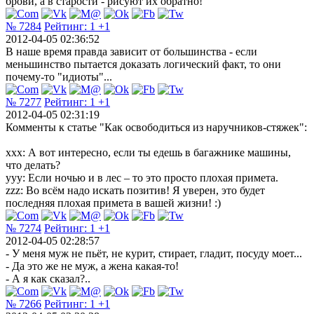
брови, а в старости - рисуют их обратно!
№ 7284
Рейтинг:
1
+1
2012-04-05 02:36:52
В наше время правда зависит от большинства - если
меньшинство пытается доказать логический факт, то они
почему-то "идиоты"...
№ 7277
Рейтинг:
1
+1
2012-04-05 02:31:19
Комменты к статье "Как освободиться из наручников-стяжек":
xxx: А вот интересно, если ты едешь в багажнике машины,
что делать?
yyy: Если ночью и в лес – то это просто плохая примета.
zzz: Во всём надо искать позитив! Я уверен, это будет
последняя плохая примета в вашей жизни! :)
№ 7274
Рейтинг:
1
+1
2012-04-05 02:28:57
- У меня муж не пьёт, не курит, стирает, гладит, посуду моет...
- Да это же не муж, а жена какая-то!
- А я как сказал?..
№ 7266
Рейтинг:
1
+1