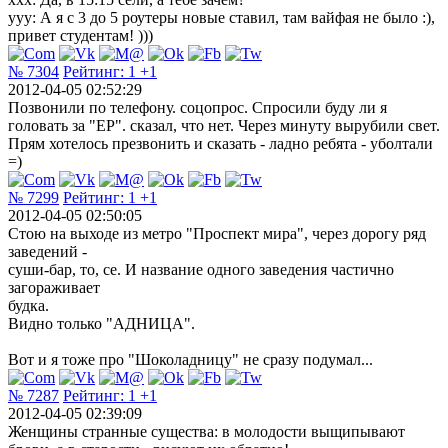
yyy: А я с 3 до 5 роутеры новые ставил, там вайфая не было :),
привет студентам! )))
№ 7304
Рейтинг:
1
+1
2012-04-05 02:52:29
Позвонили по телефону. соцопрос. Спросили буду ли я
головать за "ЕР". сказал, что нет. Через минуту вырубили свет.
Прям хотелось презвонить и сказать - ладно ребята - уболтали
=)
№ 7299
Рейтинг:
1
+1
2012-04-05 02:50:05
Стою на выходе из метро "Проспект мира", через дорогу ряд
заведений -
суши-бар, то, се. И название одного заведения частично
загораживает
будка.
Видно только "АДНИЦА".
Вот и я тоже про "Шоколадницу" не сразу подумал...
№ 7287
Рейтинг:
1
+1
2012-04-05 02:39:09
Женщины странные существа: в молодости выщипывают