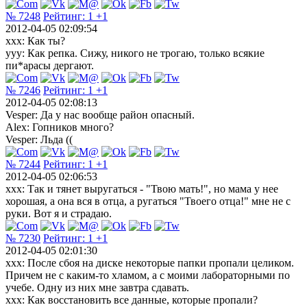
№ 7248
Рейтинг:
1
+1
2012-04-05 02:09:54
xxx: Как ты?
yyy: Как репка. Сижу, никого не трогаю, только всякие
пи*арасы дергают.
№ 7246
Рейтинг:
1
+1
2012-04-05 02:08:13
Vesper: Да у нас вообще район опасный.
Alex: Гопников много?
Vesper: Льда ((
№ 7244
Рейтинг:
1
+1
2012-04-05 02:06:53
xxx: Так и тянет выругаться - "Твою мать!", но мама у нее
хорошая, а она вся в отца, а ругаться "Твоего отца!" мне не с
руки. Вот я и страдаю.
№ 7230
Рейтинг:
1
+1
2012-04-05 02:01:30
xxx: После сбоя на диске некоторые папки пропали целиком.
Причем не с каким-то хламом, а с моими лабораторными по
учебе. Одну из них мне завтра сдавать.
xxx: Как восстановить все данные, которые пропали?