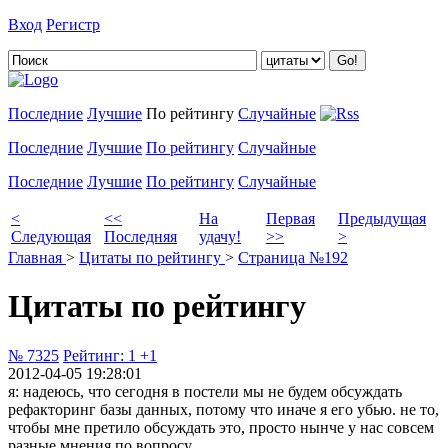
Вход
Регистр
Добавить цитату
Последние
Лучшие
По рейтингу
Случайные
Последние
Лучшие
По рейтингу
Случайные
Последние
Лучшие
По рейтингу
Случайные
<
<<
На
Первая
Предыдущая
Следующая
Последняя
удачу!
>>
>
Главная
>
Цитаты по рейтингу
>
Страница №192
Цитаты по рейтингу
№ 7325
Рейтинг:
1
+1
2012-04-05 19:28:01
я: надеюсь, что сегодня в постели мы не будем обсуждать
рефакторинг базы данных, потому что иначе я его убью. не то,
чтобы мне претило обсуждать это, просто нынче у нас совсем
разные мнения по вопросу...