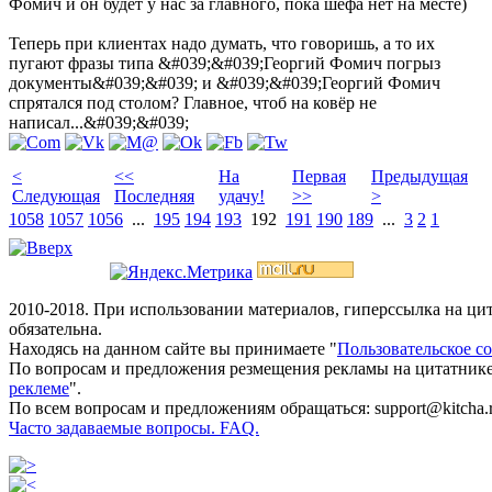
Фомич и он будет у нас за главного, пока шефа нет на месте)
Теперь при клиентах надо думать, что говоришь, а то их
пугают фразы типа &#039;&#039;Георгий Фомич погрыз
документы&#039;&#039; и &#039;&#039;Георгий Фомич
спрятался под столом? Главное, чтоб на ковёр не
написал...&#039;&#039;
<
<<
На
Первая
Предыдущая
Следующая
Последняя
удачу!
>>
>
1058
1057
1056
...
195
194
193
192
191
190
189
...
3
2
1
2010-2018. При использовании материалов, гиперссылка на ц
обязательна.
Находясь на данном сайте вы принимаете "
Пользовательское с
По вопросам и предложения резмещения рекламы на цитатнике
реклеме
".
По всем вопросам и предложениям обращаться: support@kitcha.
Часто задаваемые вопросы. FAQ.