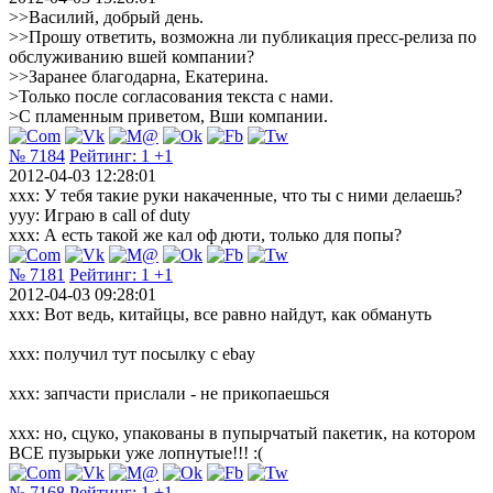
>>Василий, добрый день.
>>Прошу ответить, возможна ли публикация пресс-релиза по
обслуживанию вшей компании?
>>Заранее благодарна, Екатерина.
>Только после согласования текста с нами.
>С пламенным приветом, Вши компании.
№ 7184
Рейтинг:
1
+1
2012-04-03 12:28:01
xxx: У тебя такие руки накаченные, что ты с ними делаешь?
yyy: Играю в call of duty
xxx: А есть такой же кал оф дюти, только для попы?
№ 7181
Рейтинг:
1
+1
2012-04-03 09:28:01
xxx: Вот ведь, китайцы, все равно найдут, как обмануть
xxx: получил тут посылку с ebay
xxx: запчасти прислали - не прикопаешься
xxx: но, сцуко, упакованы в пупырчатый пакетик, на котором
ВСЕ пузырьки уже лопнутые!!! :(
№ 7168
Рейтинг:
1
+1