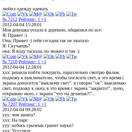
любил одежду одевать
№ 7212
Рейтинг:
1
+1
2012-04-04 15:28:01
Моя девушка уехала в деревню, общаемся по асе:
Я: Привет :)
Она: Привет :) тебя сегодня так не хватало
Я: Скучаешь?
она: Я воду таскала, но можно и так :)
№ 7210
Рейтинг:
1
+1
2012-04-04 12:28:01
ххх: решила пойти покурить, параллельно смотрю фильм.
подхожу к выключателю, чтобы погасить свет, в это время с
экрана доносится "выключи свет". я говорю "ок", выключаю
свет, подхожу к окну, в это время с экрана "закрыто!", хуею,
открываю окно, с экрана "что ты делаешь?!"..
№ 7207
Рейтинг:
1
+1
2012-04-04 09:28:02
yyy: чем занята?
xxx: На паре
yyy: небось грызешь гранит науки?
xxx: Угу,грвзу