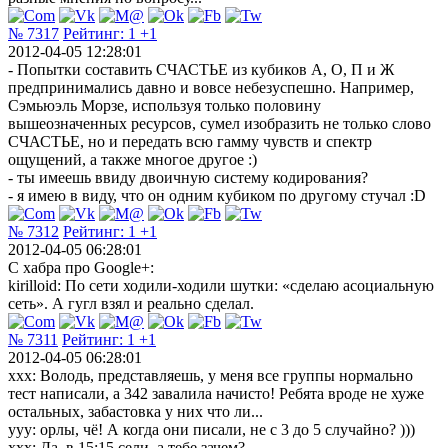
№ 7317
Рейтинг:
1
+1
2012-04-05 12:28:01
- Попытки составить СЧАСТЬЕ из кубиков А, О, П и Ж
предпринимались давно и вовсе небезуспешно. Например,
Сэмьюэль Морзе, используя только половину
вышеозначенных ресурсов, сумел изобразить не только слово
СЧАСТЬЕ, но и передать всю гамму чувств и спектр
ощущений, а также многое другое :)
- ты имеешь ввиду двоичную систему кодирования?
- я имею в виду, что он одним кубиком по другому стучал :D
№ 7312
Рейтинг:
1
+1
2012-04-05 06:28:01
C хабра про Google+:
kirilloid: По сети ходили-ходили шутки: «сделаю асоциальную
сеть». А гугл взял и реально сделал.
№ 7311
Рейтинг:
1
+1
2012-04-05 06:28:01
xxx: Володь, представляешь, у меня все группы нормально
тест написали, а 342 завалила начисто! Ребята вроде не хуже
остальных, забастовка у них что ли...
yyy: орлы, чё! А когда они писали, не с 3 до 5 случайно? )))
xxx: Да, в 15:15 сели, а тебе зачем?