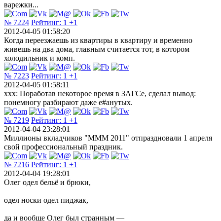
варежки...
№ 7224
Рейтинг:
1
+1
2012-04-05 01:58:20
Когда переезжаешь из квартиры в квартиру и временно
живешь на два дома, главным считается тот, в котором
холодильник и комп.
№ 7223
Рейтинг:
1
+1
2012-04-05 01:58:11
xxx: Поработав некоторое время в ЗАГСе, сделал вывод:
понемногу разбирают даже е#анутых.
№ 7219
Рейтинг:
1
+1
2012-04-04 23:28:01
Миллионы вкладчиков "МММ 2011" отпраздновали 1 апреля
свой профессиональный праздник.
№ 7216
Рейтинг:
1
+1
2012-04-04 19:28:01
Олег одел бельё и брюки,
одел носки одел пиджак,
да и вообще Олег был странным —