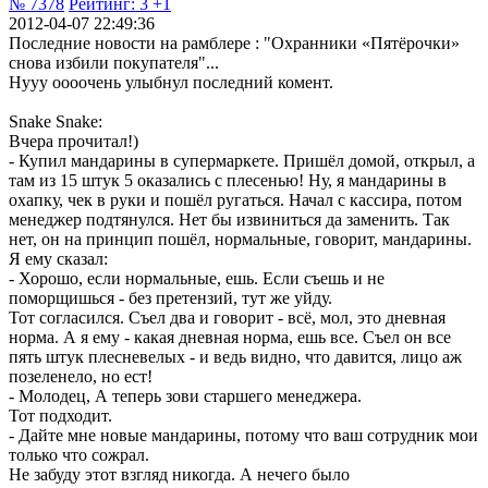
№ 7378
Рейтинг:
3
+1
2012-04-07 22:49:36
Последние новости на рамблере : "Охранники «Пятёрочки»
снова избили покупателя"...
Нууу оооочень улыбнул последний комент.
Snake Snake:
Вчера прочитал!)
- Купил мандарины в супермаркете. Пришёл домой, открыл, а
там из 15 штук 5 оказались с плесенью! Ну, я мандарины в
охапку, чек в руки и пошёл ругаться. Начал с кассира, потом
менеджер подтянулся. Нет бы извиниться да заменить. Так
нет, он на принцип пошёл, нормальные, говорит, мандарины.
Я ему сказал:
- Хорошо, если нормальные, ешь. Если съешь и не
поморщишься - без претензий, тут же уйду.
Тот согласился. Съел два и говорит - всё, мол, это дневная
норма. А я ему - какая дневная норма, ешь все. Съел он все
пять штук плесневелых - и ведь видно, что давится, лицо аж
позеленело, но ест!
- Молодец, А теперь зови старшего менеджера.
Тот подходит.
- Дайте мне новые мандарины, потому что ваш сотрудник мои
только что сожрал.
Не забуду этот взгляд никогда. А нечего было