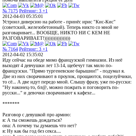
№ 7175
Рейтинг:
3
+1
2012-04-03 05:35:01
Устроил диверсию на работе - принёс ирис "Кис-Кис"
(советский, железобетонный). Теперь никто со мной не
разговаривает... ВООБЩЕ, НИКТО НИ С КЕМ НЕ
РАЗГОВАРИВАЕТ!)))))))))))))))))
№ 7164
Рейтинг:
3
+1
2012-04-02 15:35:02
Иду сейчас на обеде мимо французской гимназии. Из неё
выходят 4 девчушки лет 13-14, щебечут так мило по-
французски. "Прямо тургеневские барышни!" - подумал я.
Две из них сворачивают в проулок, прощаются, поцелуйчики,
то сё... А две идут передо мной. Слышу фразу, уже по-русски:
"Ну наконец-то, бл@, можно пожрать и поговорить по-
русски..." и девочки сворачивают к кафехе...
*******
Разговор с девушкой про армию:
я: А ты сможешь дождаться?
она: А почему ты думаешь что нет?
я: Ну как бы год без секса....