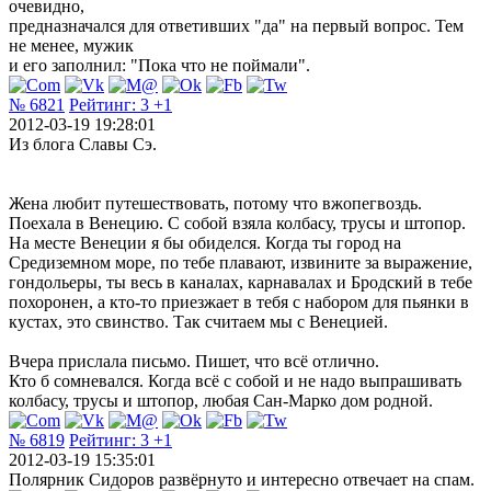
очевидно,
предназначался для ответивших "да" на первый вопрос. Тем
не менее, мужик
и его заполнил: "Пока что не поймали".
№ 6821
Рейтинг:
3
+1
2012-03-19 19:28:01
Из блога Славы Сэ.
Жена любит путешествовать, потому что вжопегвоздь.
Поехала в Венецию. С собой взяла колбасу, трусы и штопор.
На месте Венеции я бы обиделся. Когда ты город на
Средиземном море, по тебе плавают, извините за выражение,
гондольеры, ты весь в каналах, карнавалах и Бродский в тебе
похоронен, а кто-то приезжает в тебя с набором для пьянки в
кустах, это свинство. Так считаем мы с Венецией.
Вчера прислала письмо. Пишет, что всё отлично.
Кто б сомневался. Когда всё с собой и не надо выпрашивать
колбасу, трусы и штопор, любая Сан-Марко дом родной.
№ 6819
Рейтинг:
3
+1
2012-03-19 15:35:01
Полярник Сидоров развёрнуто и интересно отвечает на спам.