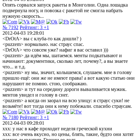
Опять сорвался запуск ракеты в Монголии. Одна лошадка
подвернула ногу, и повозка с ракетой не смогла набрать
нужную скорость...
№ 7192
Рейтинг:
3
+1
2012-04-03 19:28:01
<DrOtA> вы с клуба-то как дошли? )
<puzzem> нормально. нас страус спас.
<DrOtA> что совсем уже? нафиг я вас оставил )))
<puzzem> да идём мы, шатаемся. менты подкатывают и
начинают: документики, сколько лет, почему?, а вы знаете
что... и т.д.
<puzzem> ну мы, значит, колышемся, слушаем. мне в голову
пришло ещё: они же не имеют права! а вот какую статью они
нарушают не помню. стою, соображаю.
<puzzem> и тут на середину дороги вываливается мужик.
ментов увидел и голову в снег.
<puzzem> а когда он заорал на всю улицу: я страус суки! не
возьмёте! вот тогда они к нему побежали. спасибо страусам.
№ 7180
Рейтинг:
3
+1
2012-04-03 09:28:01
ххх: у нас в кафе проходит неделя греческой кухни
ххх: все очень вкусно, но цены, блять, такие, будто они хотят
помочь выплатить Греции ее долг