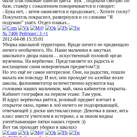
были пластиковые панели цвета "Бук", подошли смотрят по
базе, стажёр с сожалением поворачивается и говорит:
- Бука нет, - затем оживляется и продолжает, - Хотите сосну?
Покупатель покраснел, развернулся и со словами "Я
подумаю" ушёл. Отдел плакал...
№ 7406
Рейтинг:
3
+1
2012-04-08 15:35:01
Уборка школьной территории. Вроде ничего не предвещало
ничего необычного. Но. Наши мальчики в закутках
школьного двора нашли… искуственный половой орган
мужчины. На верёвочке. Представляете их радость и
восхищение сиим невероятным предметом?:))
Но это ещё не самое интересное. Они, на радостях, пошли
махать им повсюду. И вот, они проходят по аллейке возле
школы, фалоиммитатор величественно кружится над
головами наших мальчиков, май, окна кабинетов открыты.
Кабинет географии на первом этаже. Там урок.
И вдруг верёвочка рвётся, розовый предмет влетает в
открытое окно, прямо в лоб ничего не подозревающей,
отвечающей у доски шестикласснице. Девочка в шоке, весь
класс вместе учителем в истерике, а за окном видны
улепётывающие пятки наших героев :))
Вот так проходят уборки в школах)