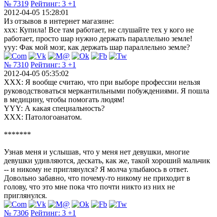
№ 7319
Рейтинг:
3
+1
2012-04-05 15:28:01
Из отзывов в интернет магазине:
xxx: Купила! Все там работает, не слушайте тех у кого не
работает, просто шар нужно держать параллельно земле!
yyy: Фак мой мозг, как держать шар параллельно земле?
№ 7310
Рейтинг:
3
+1
2012-04-05 05:35:02
XXX: Я вообще считаю, что при выборе профессии нельзя
руководствоваться меркантильными побуждениями. Я пошла
в медицину, чтобы помогать людям!
YYY: А какая специальность?
XXX: Патологоанатом.
*******
Узнав меня и услышав, что у меня нет девушки, многие
девушки удивляются, дескать, как же, такой хороший мальчик
-- и никому не приглянулся? Я молча улыбаюсь в ответ.
Довольно забавно, что почему-то никому не приходит в
голову, что это мне пока что почти никто из них не
приглянулся.
№ 7306
Рейтинг:
3
+1