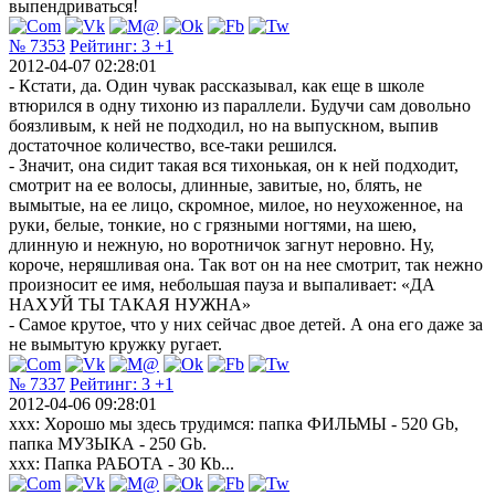
выпендриваться!
№ 7353
Рейтинг:
3
+1
2012-04-07 02:28:01
- Кстати, да. Один чувак рассказывал, как еще в школе
втюрился в одну тихоню из параллели. Будучи сам довольно
боязливым, к ней не подходил, но на выпускном, выпив
достаточное количество, все-таки решился.
- Значит, она сидит такая вся тихонькая, он к ней подходит,
смотрит на ее волосы, длинные, завитые, но, блять, не
вымытые, на ее лицо, скромное, милое, но неухоженное, на
руки, белые, тонкие, но с грязными ногтями, на шею,
длинную и нежную, но воротничок загнут неровно. Ну,
короче, неряшливая она. Так вот он на нее смотрит, так нежно
произносит ее имя, небольшая пауза и выпаливает: «ДА
НАХУЙ ТЫ ТАКАЯ НУЖНА»
- Самое крутое, что у них сейчас двое детей. А она его даже за
не вымытую кружку ругает.
№ 7337
Рейтинг:
3
+1
2012-04-06 09:28:01
xxx: Хорошо мы здесь трудимся: папка ФИЛЬМЫ - 520 Gb,
папка МУЗЫКА - 250 Gb.
xxx: Папка РАБОТА - 30 Кb...