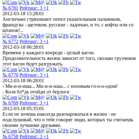
№ 6781
Рейтинг:
3
+1
2012-03-18 15:28:01
Англичане стряхивают пепел указательным пальчиком,
французы - щелчком, русские - ладонью, и то, с кофты или со
штанов!...
№ 6772
Рейтинг:
3
+1
2012-03-18 06:28:01
Времени у каждого впереди - целый вагон.
Продолжительность жизни зависит от того, сколько грузчиков
этот вагон будет разгружать.
№ 6770
Рейтинг:
3
+1
2012-03-18 06:28:01
- Ми-и-и-иша... Ми-и-и-иша... с нооовым го-о-о-одом!
- Коля бл*дь отойди от берлоги
№ 6769
Рейтинг:
3
+1
2012-03-18 05:35:01
Если не хочешь навсегда разочароваться в жизни - не
подслушивай, что о тебе говорят люди, которых ты считаешь
своими лучшими друзьями.
№ 6758
Рейтинг:
3
+1