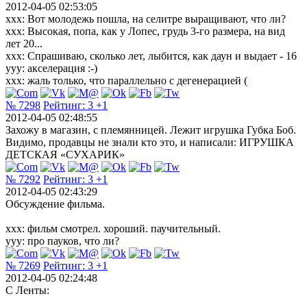
2012-04-05 02:53:05
xxx: Вот молодежь пошла, на селитре выращивают, что ли?
xxx: Высокая, попа, как у Лопес, грудь 3-го размера, на вид
лет 20...
xxx: Спрашиваю, сколько лет, лыбится, как даун и выдает - 16
yyy: акселерация :-)
xxx: жаль только, что параллельно с дегенерацией (
№ 7298
Рейтинг:
3
+1
2012-04-05 02:48:55
Захожу в магазин, с племянницей. Лежит игрушка Губка Боб.
Видимо, продавцы не знали кто это, и написали: ИГРУШКА
ДЕТСКАЯ «СУХАРИК»
№ 7292
Рейтинг:
3
+1
2012-04-05 02:43:29
Обсуждение фильма.
ххх: фильм смотрел. хороший. паучительный.
ууу: про пауков, что ли?
№ 7269
Рейтинг:
3
+1
2012-04-05 02:24:48
С Ленты: