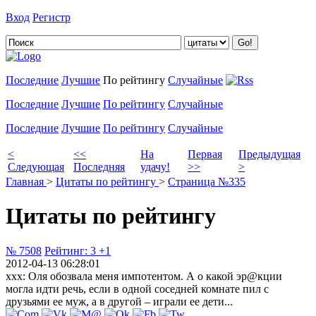
Вход
Регистр
Добавить цитату
Последние
Лучшие
По рейтингу
Случайные
Последние
Лучшие
По рейтингу
Случайные
Последние
Лучшие
По рейтингу
Случайные
<
<<
На
Первая
Предыдущая
Следующая
Последняя
удачу!
>>
>
Главная
>
Цитаты по рейтингу
>
Страница №335
Цитаты по рейтингу
№ 7508
Рейтинг:
3
+1
2012-04-13 06:28:01
xxx: Оля обозвала меня импотентом. А о какой эр@кции
могла идти речь, если в одной соседней комнате пил с
друзьями ее муж, а в другой – играли ее дети...