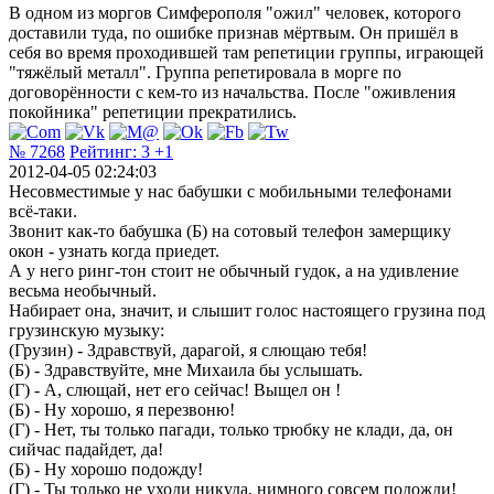
В одном из моргов Симферополя "ожил" человек, которого
доставили туда, по ошибке признав мёртвым. Он пришёл в
себя во время проходившей там репетиции группы, играющей
"тяжёлый металл". Группа репетировала в морге по
договорённости с кем-то из начальства. После "оживления
покойника" репетиции прекратились.
№ 7268
Рейтинг:
3
+1
2012-04-05 02:24:03
Несовместимые у нас бабушки с мобильными телефонами
всё-таки.
Звонит как-то бабушка (Б) на сотовый телефон замерщику
окон - узнать когда приедет.
А у него ринг-тон стоит не обычный гудок, а на удивление
весьма необычный.
Набирает она, значит, и слышит голос настоящего грузина под
грузинскую музыку:
(Грузин) - Здравствуй, дарагой, я слющаю тебя!
(Б) - Здравствуйте, мне Михаила бы услышать.
(Г) - А, слющай, нет его сейчас! Выщел он !
(Б) - Ну хорошо, я перезвоню!
(Г) - Нет, ты только пагади, только трюбку не клади, да, он
сийчас падайдет, да!
(Б) - Ну хорошо подожду!
(Г) - Ты только не уходи никуда, нимного совсем подожди!