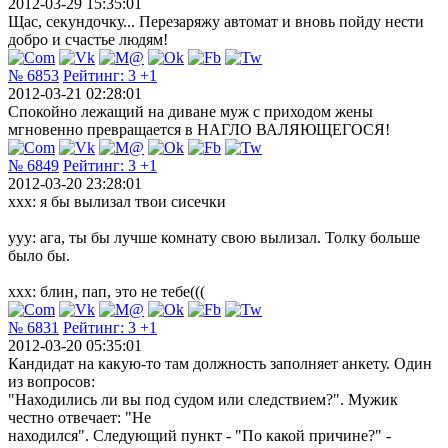
2012-03-29 15:35:01
Щас, секундочку... Перезаряжу автомат и вновь пойду нести
добро и счастье людям!
№ 6853
Рейтинг:
3
+1
2012-03-21 02:28:01
Спокойно лежащий на диване муж с приходом жены
мгновенно превращается в НАГЛО ВАЛЯЮЩЕГОСЯ!
№ 6849
Рейтинг:
3
+1
2012-03-20 23:28:01
xxx: я бы вылизал твои сисечки
yyy: ага, ты бы лучше комнату свою вылизал. Толку больше
было бы.
xxx: блин, пап, это не тебе(((
№ 6831
Рейтинг:
3
+1
2012-03-20 05:35:01
Кандидат на какую-то там должность заполняет анкету. Один
из вопросов:
"Находились ли вы под судом или следствием?". Мужик
честно отвечает: "Не
находился". Следующий пункт - "По какой причине?" -