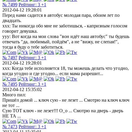
№ 7499
Рейтинг:
3
+1
2012-04-12 19:28:01
Перед нами садится в автобус молодая пара, обоим лет по
двадцать.
xxx: Ты никогда обо мне не заботишься, - капризным голосом
говорит девушка.
yyy: Вот когда на мои слова "вон идёт наш автобус" ты будешь
отвечать "да, любимый, пойдём", а не "вижу, не слепая!",
тогда я буду о тебе заботиться.
№ 7497
Рейтинг:
3
+1
2012-04-12 19:28:01
xxx: Когда тебе исполняется 18, ты можешь делать что угодно,
когда угодно и где угодно... если мама разрешит...
№ 7495
Рейтинг:
3
+1
2012-04-12 15:35:02
Много пил:
Пришёл домой ... ключ сую - не лезет ... Смотрю на ключ ключ
не тот ...
Сую ТОТ ключ - не лезет!!! О_о ... Смотрю на дверь - дверь
НЕ ТА ...
№ 7473
Рейтинг:
3
+1
2012-04-11 15:35:01