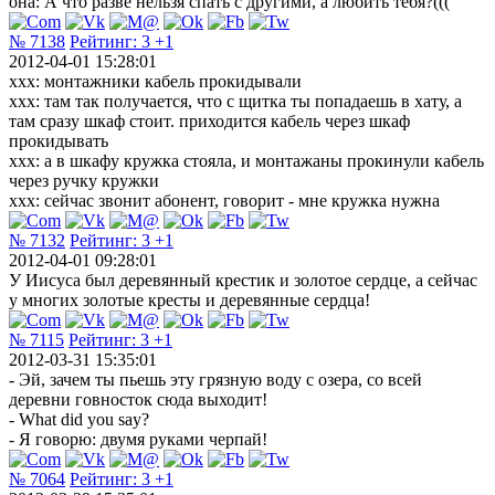
она: А что разве нельзя спать с другими, а любить тебя?(((
№ 7138
Рейтинг:
3
+1
2012-04-01 15:28:01
xxx: монтажники кабель прокидывали
xxx: там так получается, что с щитка ты попадаешь в хату, а
там сразу шкаф стоит. приходится кабель через шкаф
прокидывать
xxx: а в шкафу кружка стояла, и монтажаны прокинули кабель
через ручку кружки
xxx: сейчас звонит абонент, говорит - мне кружка нужна
№ 7132
Рейтинг:
3
+1
2012-04-01 09:28:01
У Иисуса был деревянный крестик и золотое сердце, а сейчас
у многих золотые кресты и деревянные сердца!
№ 7115
Рейтинг:
3
+1
2012-03-31 15:35:01
- Эй, зачем ты пьешь эту грязную воду с озера, со всей
деревни говносток сюда выходит!
- What did you say?
- Я говорю: двумя руками черпай!
№ 7064
Рейтинг:
3
+1