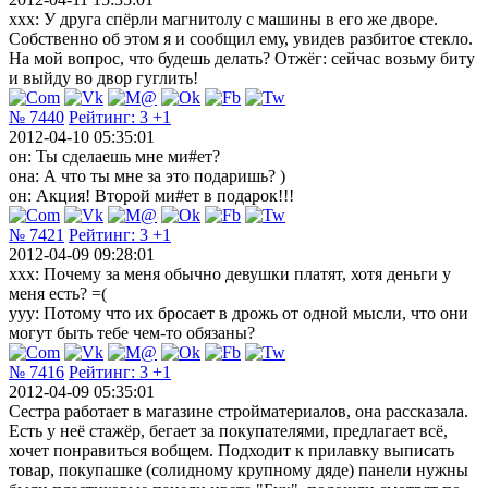
xxx: У друга спёрли магнитолу с машины в его же дворе.
Собственно об этом я и сообщил ему, увидев разбитое стекло.
На мой вопрос, что будешь делать? Отжёг: сейчас возьму биту
и выйду во двор гуглить!
№ 7440
Рейтинг:
3
+1
2012-04-10 05:35:01
он: Ты сделаешь мне ми#ет?
она: А что ты мне за это подаришь? )
он: Акция! Второй ми#ет в подарок!!!
№ 7421
Рейтинг:
3
+1
2012-04-09 09:28:01
ххх: Почему за меня обычно девушки платят, хотя деньги у
меня есть? =(
yyy: Потому что их бросает в дрожь от одной мысли, что они
могут быть тебе чем-то обязаны?
№ 7416
Рейтинг:
3
+1
2012-04-09 05:35:01
Сестра работает в магазине стройматериалов, она рассказала.
Есть у неё стажёр, бегает за покупателями, предлагает всё,
хочет понравиться вобщем. Подходит к прилавку выписать
товар, покупашке (солидному крупному дяде) панели нужны