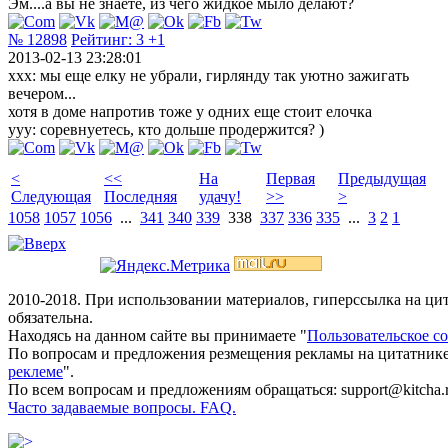
Эм....а вы не знаете, из чего жидкое мыло делают?
№ 12898
Рейтинг:
3
+1
2013-02-13 23:28:01
xxx: мы еще елку не убрали, гирлянду так уютно зажигать
вечером...
хотя в доме напротив тоже у одних еще стоит елочка
yyy: соревнуетесь, кто дольше продержится? )
<
<<
На
Первая
Предыдущая
Следующая
Последняя
удачу!
>>
>
1058
1057
1056
...
341
340
339
338
337
336
335
...
3
2
1
2010-2018. При использовании материалов, гиперссылка на ц
обязательна.
Находясь на данном сайте вы принимаете "
Пользовательское с
По вопросам и предложения резмещения рекламы на цитатнике
реклеме
".
По всем вопросам и предложениям обращаться: support@kitcha.
Часто задаваемые вопросы. FAQ.