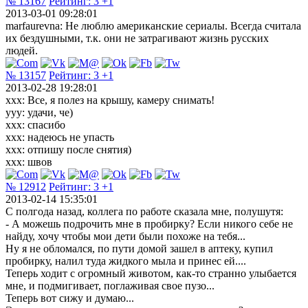
№ 13167
Рейтинг:
3
+1
2013-03-01 09:28:01
marfaurevna: Не люблю американские сериалы. Всегда считала
их бездушными, т.к. они не затрагивают жизнь русских
людей.
№ 13157
Рейтинг:
3
+1
2013-02-28 19:28:01
xxx: Все, я полез на крышу, камеру снимать!
yyy: удачи, че)
xxx: спасибо
xxx: надеюсь не упасть
xxx: отпишу после снятия)
xxx: швов
№ 12912
Рейтинг:
3
+1
2013-02-14 15:35:01
С полгода назад, коллега по работе сказала мне, полушутя:
- А можешь подрочить мне в пробирку? Если никого себе не
найду, хочу чтобы мои дети были похоже на тебя...
Ну я не обломался, по пути домой зашел в аптеку, купил
пробирку, налил туда жидкого мыла и принес ей....
Теперь ходит с огромный животом, как-то странно улыбается
мне, и подмигивает, поглаживая свое пузо...
Теперь вот сижу и думаю...