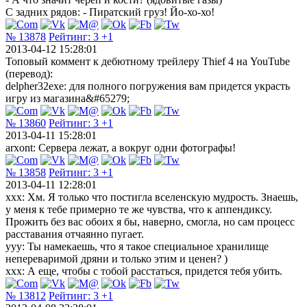
С задних рядов: - Пиратский груз! Йо-хо-хо!
№ 13878
Рейтинг:
3
+1
2013-04-12 15:28:01
Топовый коммент к дебютному трейлеру Thief 4 на YouTube
(перевод):
delpher32exe: для полного погружения вам придется украсть
игру из магазина&#65279;
№ 13860
Рейтинг:
3
+1
2013-04-11 15:28:01
arxont: Сервера лежат, а вокруг одни фотографы!
№ 13858
Рейтинг:
3
+1
2013-04-11 12:28:01
xxx: Хм. Я только что постигла вселенскую мудрость. Знаешь,
у меня к тебе примерно те же чувства, что к аппендиксу.
Прожить без вас обоих я бы, наверно, смогла, но сам процесс
расставания отчаянно пугает.
yyy: Ты намекаешь, что я такое специальное хранилище
непереваримой дряни и только этим и ценен? )
xxx: А еще, чтобы с тобой расстаться, придется тебя убить.
№ 13812
Рейтинг:
3
+1