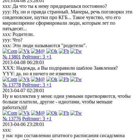
2013-04-08 23:28:01
ххх: Да что ты к нему придираешься постоянно?
ууу: Ну, он и правда странный. Манеры, речь поговорки эти
совдеповские, шутки про КГБ... Такое чувство, что его
мировоззрение сформировали люди, которым лет по
пятьдесят...
ххх: Родители.
ууу: Что?
ххх: Эти люди называются "родители".
№ 13801
Рейтинг:
3
+1
2013-04-08 06:28:01
ХХХ: Надежда, а Вы подправили шаблон Заявления?
YYY: да. но я ничего не изменила
№ 13778
Рейтинг:
3
+1
2013-04-07 02:28:01
Ну и коллектив у меня: одни умными притворяются, чтобы
больше платили, другие - идиотами, чтобы меньше
работать)))!
№ 13776
Рейтинг:
3
+1
2013-04-06 23:28:01
xxx:
у нас при составлении штатного расписания сисадсмина