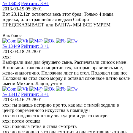
№ 13453
Рейтинг:
3
+1
2013-03-19 05:35:01
Вот 23.12.12г. останется весь этот бред: Только 4 знака
зодиака, или страшнейшая ведьма Сибири
ПРЕДСКАЗЫВАЕТ, или ВАНГА- МЫ ВСЕ УМРЕМ
Вах боюс
№ 13449
Рейтинг:
3
+1
2013-03-18 23:28:01
xxx:
Выбирали имя для будущего сына. Распечатали список имен.
Я поставил галочки напротив тех, которые нравились мне,
жена- аналогично. Положила лист на стол. Подошел наш пес.
Положил на стол свою морду и оставил слюнявое пятно возле
имени Михаил. Ладно, учтем.
№ 13417
Рейтинг:
3
+1
2013-03-16 23:28:01
xxx: ты знаешь историю про то, как мы с тимой ходили в
центр современного искусства в помпиду?
xxx: он подошел к плану эвакуации и долго смотрел
xxx: потом отошел
xxx: подошла тетка и стала смотреть
xxx: до нее дошло, что она смотрит и она смутившись отошла