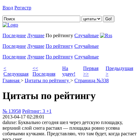
Вход
Регистр
Добавить цитату
Последние
Лучшие
По рейтингу
Случайные
Последние
Лучшие
По рейтингу
Случайные
Последние
Лучшие
По рейтингу
Случайные
<
<<
На
Первая
Предыдущая
Следующая
Последняя
удачу!
>>
>
Главная
>
Цитаты по рейтингу
>
Страница №338
Цитаты по рейтингу
№ 13958
Рейтинг:
3
+1
2013-04-17 02:28:01
daluxe: Буквально сегодня шел через детскую площадку,
верхний слой снега растаял — площадка ровно усеяна
собачьими кучками. Представляю, что там будет, когда растает
весь снег.