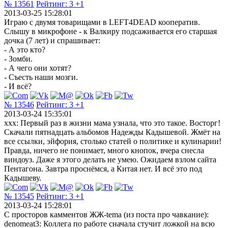
№ 13561
Рейтинг:
3
+1
2013-03-25 15:28:01
Играю с двумя товарищами в LEFT4DEAD кооператив.
Cлышу в микрофоне - к Валкиру подсаживается его старшая
дочка (7 лет) и спрашивает:
- А это кто?
- Зомби.
- А чего они хотят?
- Съесть наши мозги.
- И всё?
№ 13546
Рейтинг:
3
+1
2013-03-24 15:35:01
xxx: Первый раз в жизни мама узнала, что это такое. Восторг!
Скачали пятнадцать альбомов Надежды Кадышевой. Жмёт на
все ссылки, эйфория, столько статей о политике и кулинарии!
Правда, ничего не понимает, много кнопок, вчера снесла
виндоуз. Даже я этого делать не умею. Ожидаем взлом сайта
Пентагона. Завтра проснёмся, а Китая нет. И всё это под
Кадышеву.
№ 13545
Рейтинг:
3
+1
2013-03-24 15:28:01
С просторов камментов ЖЖ-tema (из поста про чавкание):
denomeat3: Коллега по работе сначала стучит ложкой на всю