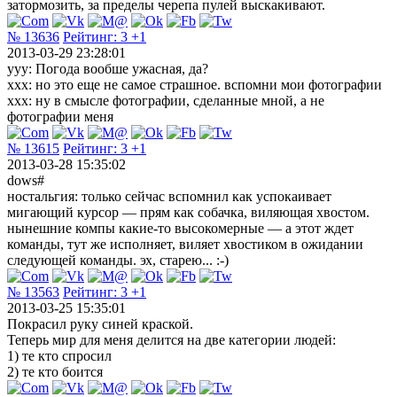
затормозить, за пределы черепа пулей выскакивают.
№ 13636
Рейтинг:
3
+1
2013-03-29 23:28:01
yyy: Погода вообше ужасная, да?
xxx: но это еще не самое страшное. вспомни мои фотографии
xxx: ну в смысле фотографии, сделанные мной, а не
фотографии меня
№ 13615
Рейтинг:
3
+1
2013-03-28 15:35:02
dows#
ностальгия: только сейчас вспомнил как успокаивает
мигающий курсор — прям как собачка, виляющая хвостом.
нынешние компы какие-то высокомерные — а этот ждет
команды, тут же исполняет, виляет хвостиком в ожидании
следующей команды. эх, старею... :-)
№ 13563
Рейтинг:
3
+1
2013-03-25 15:35:01
Покрасил руку синей краской.
Теперь мир для меня делится на две категории людей:
1) те кто спросил
2) те кто боится