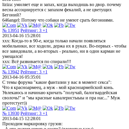
liziza: умиляет еще и запах, когда выходишь во двор. почему
весна ассоциируется с запахом фекалий, а не цветущих
Бегоний?
646angel: Потому что собаки не умеют срать бегониями.
№ 13951
Рейтинг:
3
+1
2013-04-16 15:28:01
xxx: Когда-то в 90-е, когда только начали появляться
мобильники, все ходили, держа их в руках. Во-первых - чтобы
все завидовали, а во-вторых - реально, ни в один карман не
умещался!
xxx: Всё развивается по спирали!!!
№ 13942
Рейтинг:
3
+1
2013-04-16 05:35:01
С темы форума "какие фантазии у вас в момент секса":
Что я красноармеец, а муж - мой красноармейский конь.
Увлекаюсь и начинаю кричать "получай, балогвардейская
сволочь!" и "мы красные кавалеристыыы и пра нас..." Муж
протестует))
№ 13930
Рейтинг:
3
+1
2013-04-15 12:28:01
Проходим маркировку грузов:
- А что значит череп и кости? (ядовитые газы)