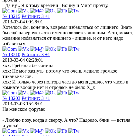
- Да ну... Я к тому времени "Войну и Мир" прочту.
№ 13215
Рейтинг:
3
+1
2013-03-04 09:28:01
Хотелось бы, конечно, вовремя избавляться от лишнего. Знать
бы ещё наверняка - что именно является лишним. А то, может,
желание избавляться от лишнего - лишнее, и от него надо
избавиться.
№ 13210
Рейтинг:
3
+1
2013-03-04 02:28:01
xxx: Гребаная бессоница.
xxx: Не мог заснуть, потому что очень мешало громкое
тиканье часов.
xxx: И только через полтора часа до меня дошло, что часов в
комнате вообще нет и отродясь не было X_х
№ 13203
Рейтинг:
3
+1
2013-03-03 15:28:01
На женском форуме:
- Люблю позу, когда я сверху. А что? Надоело, блин — встала
и ушла!