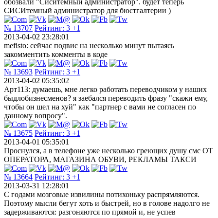
обозвали "Сиситемный администратор". будет теперь
СИСИтемный администратор для бюстгалтерии )
№ 13707
Рейтинг:
3
+1
2013-04-02 23:28:01
mefisto: сейчас подвис на несколько минут пытаясь
закомментить комменты в коде
№ 13693
Рейтинг:
3
+1
2013-04-02 05:35:02
Арт113: думаешь, мне легко работать переводчиком у наших
быдлобизнесменов? я заебался переводить фразу "скажи ему,
чтобы он шел на хуй" как "партнер с вами не согласен по
данному вопросу".
№ 13675
Рейтинг:
3
+1
2013-04-01 05:35:01
Проснулся, а в телефоне уже несколько греющих душу смс ОТ
ОПЕРАТОРА, МАГАЗИНА ОБУВИ, РЕКЛАМЫ ТАКСИ
№ 13664
Рейтинг:
3
+1
2013-03-31 12:28:01
С годами мозговые извилины потихоньку распрямляются.
Поэтому мысли бегут хоть и быстрей, но в голове надолго не
задерживаются: разгоняются по прямой и, не успев