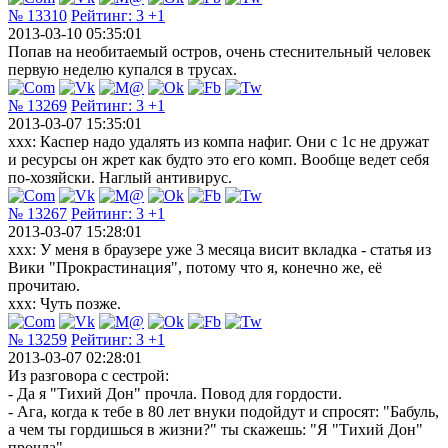
№ 13310
Рейтинг:
3
+1
2013-03-10 05:35:01
Попав на необитаемый остров, очень стеснительный человек
первую неделю купался в трусах.
№ 13269
Рейтинг:
3
+1
2013-03-07 15:35:01
xxx: Каспер надо удалять из компа нафиг. Они с 1с не дружат
и ресурсы он жрет как будто это его комп. Вообще ведет себя
по-хозяйски. Наглый антивирус.
№ 13267
Рейтинг:
3
+1
2013-03-07 15:28:01
xxx: У меня в браузере уже 3 месяца висит вкладка - статья из
Вики "Прокрастинация", потому что я, конечно же, её
прочитаю.
xxx: Чуть позже.
№ 13259
Рейтинг:
3
+1
2013-03-07 02:28:01
Из разговора с сестрой:
- Да я "Тихий Дон" прочла. Повод для гордости.
- Ага, когда к тебе в 80 лет внуки подойдут и спросят: "Бабуль,
а чем ты гордишься в жизни?" ты скажешь: "Я "Тихий Дон"
прочла".