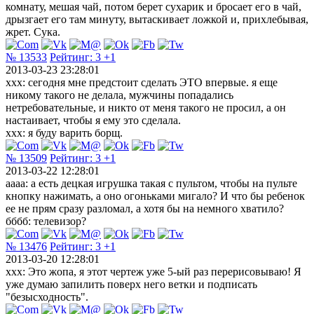
комнату, мешая чай, потом берет сухарик и бросает его в чай,
дрызгает его там минуту, вытаскивает ложкой и, прихлебывая,
жрет. Сука.
№ 13533
Рейтинг:
3
+1
2013-03-23 23:28:01
xxx: сегодня мне предстоит сделать ЭТО впервые. я еще
никому такого не делала, мужчины попадались
нетребовательные, и никто от меня такого не просил, а он
настаивает, чтобы я ему это сделала.
xxx: я буду варить борщ.
№ 13509
Рейтинг:
3
+1
2013-03-22 12:28:01
аааа: а есть децкая игрушка такая с пультом, чтобы на пульте
кнопку нажимать, а оно огоньками мигало? И что бы ребенок
ее не прям сразу разломал, а хотя бы на немного хватило?
бббб: телевизор?
№ 13476
Рейтинг:
3
+1
2013-03-20 12:28:01
xxx: Это жопа, я этот чертеж уже 5-ый раз перерисовываю! Я
уже думаю запилить поверх него ветки и подписать
"безысходность".