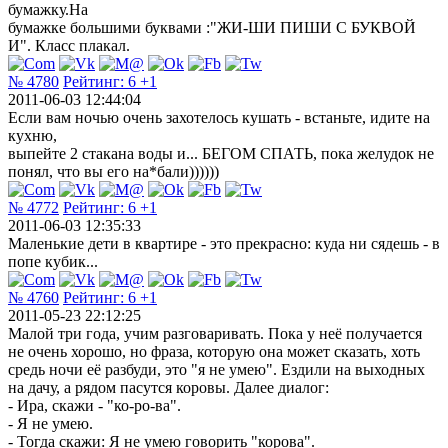
бумажку.На
бумажке большими буквами :"ЖИ-ШИ ПИШИ С БУКВОЙ
И". Класс плакал.
№ 4780
Рейтинг:
6
+1
2011-06-03 12:44:04
Если вам ночью очень захотелось кушать - встаньте, идите на
кухню,
выпейте 2 стакана воды и... БЕГОМ СПАТЬ, пока желудок не
понял, что вы его на*бали))))))
№ 4772
Рейтинг:
6
+1
2011-06-03 12:35:33
Маленькие дети в квартире - это прекрасно: куда ни сядешь - в
попе кубик...
№ 4760
Рейтинг:
6
+1
2011-05-23 22:12:25
Малой три года, учим разговаривать. Пока у неё получается
не очень хорошо, но фраза, которую она может сказать, хоть
средь ночи её разбуди, это "я не умею". Ездили на выходных
на дачу, а рядом пасутся коровы. Далее диалог:
- Ира, скажи - "ко-ро-ва".
- Я не умею.
- Тогда скажи: Я не умею говорить "корова".