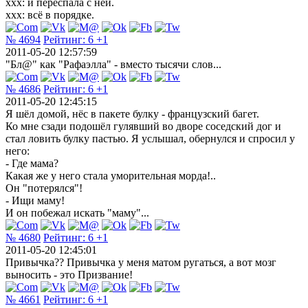
ххх: и переспала с ней.
ххх: всё в порядке.
№ 4694
Рейтинг:
6
+1
2011-05-20 12:57:59
"Бл@" как "Рафаэлла" - вместо тысячи слов...
№ 4686
Рейтинг:
6
+1
2011-05-20 12:45:15
Я шёл домой, нёс в пакете булку - французский багет.
Ко мне сзади подошёл гулявший во дворе соседский дог и
стал ловить булку пастью. Я услышал, обернулся и спросил у
него:
- Где мама?
Какая же у него стала уморительная морда!..
Он "потерялся"!
- Ищи маму!
И он побежал искать "маму"...
№ 4680
Рейтинг:
6
+1
2011-05-20 12:45:01
Привычка?? Привычка у меня матом ругаться, а вот мозг
выносить - это Призвание!
№ 4661
Рейтинг:
6
+1