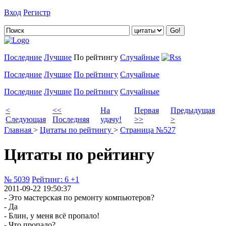
Вход
Регистр
Добавить цитату
Последние
Лучшие
По рейтингу
Случайные
Последние
Лучшие
По рейтингу
Случайные
Последние
Лучшие
По рейтингу
Случайные
<
<<
На
Первая
Предыдущая
Следующая
Последняя
удачу!
>>
>
Главная
>
Цитаты по рейтингу
>
Страница №527
Цитаты по рейтингу
№ 5039
Рейтинг:
6
+1
2011-09-22 19:50:37
- Это мастерская по ремонту компьютеров?
- Да
- Блин, у меня всё пропало!
- Что пропало?