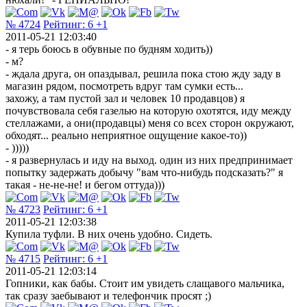
№ 4724
Рейтинг:
6
+1
2011-05-21 12:03:40
- я терь боюсь в обувные по будням ходить))
- м?
- ждала друга, он опаздывал, решила пока стою жду заду в
магазин рядом, посмотреть вдруг там сумки есть...
захожу, а там пустой зал и человек 10 продавцов) я
почувствовала себя газелью на которую охотятся, иду между
стеллажами, а они(продавцы) меня со всех сторон окружают,
обходят... реально неприятное ощущение какое-то))
- )))))
- я развернулась и иду на выход. один из них предпринимает
попытку задержать добычу "вам что-нибудь подсказать?" я
такая - не-не-не! и бегом оттуда)))
№ 4723
Рейтинг:
6
+1
2011-05-21 12:03:38
Купила туфли. В них очень удобно. Сидеть.
№ 4715
Рейтинг:
6
+1
2011-05-21 12:03:14
Гопники, как бабы. Стоит им увидеть слащавого мальчика,
так сразу заебывают и телефончик просят ;)