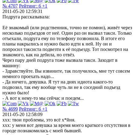
№ 4707
Рейтинг:
6
+1
2011-05-20 12:59:31
Подруга рассказывала:
Её знакомый (или родственник, точно не помню), живёт через
несколько подъездов от неё. Один раз он вызвал такси. Только
отъехали, подруга ему по телефону позвонила. В итоге его
планы накрылись и нужно было идти к ней. Ну он и
попросил таксиста подвезти к её подъезду. Тот посмотрел на
знакомого, как на дебила, но отвёз.
Через пару дней подруга тоже вызвала такси. Заходит в
машину:
- Здравствуйте. Вы извините, так получилось, мне тут совсем
немного проехать надо...
- Да ничего, девушка. Я тут на днях идиота какого-то
подвозил, так ему вообще чуть ли не в соседний подъезд
нужно было!
- А вот к нему-то мы сейчас и поедем...
№ 4699
Рейтинг:
6
+1
2011-05-20 12:58:09
ххх: твои проблемы, это всё х*йня.
ххх: у меня вот девушка за время моего краткого отсутствия в
городе познакомилась с моей бывшей.