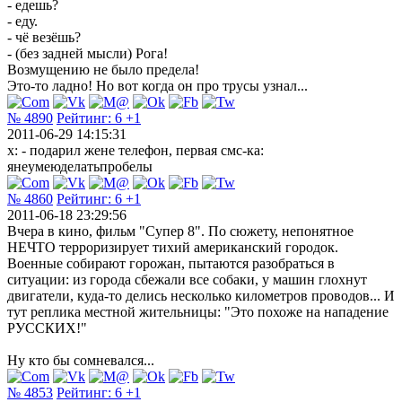
- едешь?
- еду.
- чё везёшь?
- (без задней мысли) Рога!
Возмущению не было предела!
Это-то ладно! Но вот когда он про трусы узнал...
№ 4890
Рейтинг:
6
+1
2011-06-29 14:15:31
х: - подарил жене телефон, первая смс-ка:
янеумеюделатьпробелы
№ 4860
Рейтинг:
6
+1
2011-06-18 23:29:56
Вчера в кино, фильм "Супер 8". По сюжету, непонятное
НЕЧТО терроризирует тихий американский городок.
Военные собирают горожан, пытаются разобраться в
ситуации: из города сбежали все собаки, у машин глохнут
двигатели, куда-то делись несколько километров проводов... И
тут реплика местной жительницы: "Это похоже на нападение
РУССКИХ!"
Ну кто бы сомневался...
№ 4853
Рейтинг:
6
+1