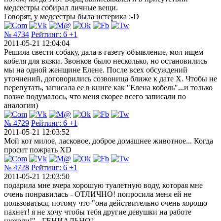
медсестры собирал личные вещи.
Говорят, у медсестры была истерика :-D
№ 4734
Рейтинг:
6
+1
2011-05-21 12:04:04
Решила свести собаку, дала в газету объявление, мол ищем
кобеля для вязки. Звонков было несколько, но остановились
мы на одной женщине Елене. После всех обсуждений
уточнений, договорились созвоница ближе к дате Х. Чтобы не
перепутать, записала ее в книге как "Елена кобель"...и только
позже подумалось, что меня скорее всего записали по
аналогии)
№ 4729
Рейтинг:
6
+1
2011-05-21 12:03:52
Мой кот милое, ласковое, доброе домашнее животное... Когда
просит пожрать ХD
№ 4728
Рейтинг:
6
+1
2011-05-21 12:03:50
подарила мне вчера хорошую туалетную воду, которая мне
очень понравилась - ОТЛИЧНО! попросила меня ей не
пользоваться, потому что "она действительно очень хорошо
пахнет! я не хочу чтобы тебя другие девушки на работе
нюхали!" - ГЕНИАЛЬНО!