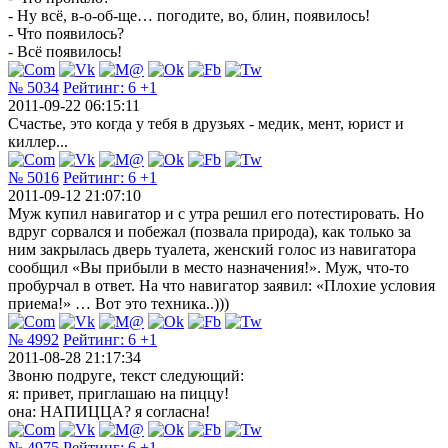
- Ну всё, в-о-об-ще… погодите, во, блин, появилось!
- Что появилось?
- Всё появилось!
№ 5034
Рейтинг:
6
+1
2011-09-22 06:15:11
Счастье, это когда у тебя в друзьях - медик, мент, юрист и
киллер...
№ 5016
Рейтинг:
6
+1
2011-09-12 21:07:10
Муж купил навигатор и с утра решил его потестировать. Но
вдруг сорвался и побежал (позвала природа), как только за
ним закрылась дверь туалета, женский голос из навигатора
сообщил «Вы прибыли в место назначения!». Муж, что-то
пробурчал в ответ. На что навигатор заявил: «Плохие условия
приема!» … Вот это техника..)))
№ 4992
Рейтинг:
6
+1
2011-08-28 21:17:34
Звоню подруге, текст следующий:
я: привет, приглашаю на пиццу!
она: НАПИЦЦА? я согласна!
№ 4975
Рейтинг:
6
+1