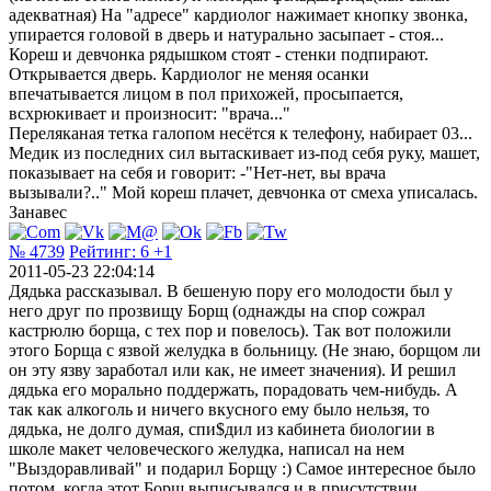
адекватная) На "адресе" кардиолог нажимает кнопку звонка,
упирается головой в дверь и натурально засыпает - стоя...
Кореш и девчонка рядышком стоят - стенки подпирают.
Открывается дверь. Кардиолог не меняя осанки
впечатывается лицом в пол прихожей, просыпается,
всхрюкивает и произносит: "врача..."
Переляканая тетка галопом несётся к телефону, набирает 03...
Медик из последних сил вытаскивает из-под себя руку, машет,
показывает на себя и говорит: -"Нет-нет, вы врача
вызывали?.." Мой кореш плачет, девчонка от смеха уписалась.
Занавес
№ 4739
Рейтинг:
6
+1
2011-05-23 22:04:14
Дядька рассказывал. В бешеную пору его молодости был у
него друг по прозвищу Борщ (однажды на спор сожрал
кастрюлю борща, с тех пор и повелось). Так вот положили
этого Борща с язвой желудка в больницу. (Не знаю, борщом ли
он эту язву заработал или как, не имеет значения). И решил
дядька его морально поддержать, порадовать чем-нибудь. А
так как алкоголь и ничего вкусного ему было нельзя, то
дядька, не долго думая, спи$дил из кабинета биологии в
школе макет человеческого желудка, написал на нем
"Выздоравливай" и подарил Борщу :) Самое интересное было
потом, когда этот Борщ выписывался и в присутствии