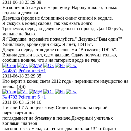
2011-06-18 23:29:39
На конечной сажусь в маршрутку. Народу никого, только
водила и девушка.
Девушка (вроде не блондинко) сидит спиной к водиле.
Я сажусь в конец салона, так как ехать долго.
Трогаемся, передаю девушке деньги за проезд. Дал 100 руб.,
меньше не было.
Я:"Девушка, передайте пожалуйста." Девушка:"Вам один?"
Удивляюсь, вроде один сижу. Я:"нет, ПЯТЬ".
Девушка передает водиле со словами "Возьмите, ПЯТЬ".
Водила деньги взял, едем дальше. Сдачу получил только,
сообщив водиле, что я на пятерых вроде не тяну.
№ 4851
Рейтинг:
6
+1
2011-06-18 23:29:35
Кто верит в конец света 2012 года - перепишите имущество на
меня....))))))
№ 4783
Рейтинг:
6
+1
2011-06-03 12:44:16
Писали ГИА по русскому. Сидит мальчик на первой
парте,картинно
поглядывает на бумажку в пенале.Дежурный учитель с
воплями "да тебя
выгонят с экзамена,в аттестате два поставят!!!" отбирает