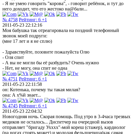
- Я не умею говорить "корова", - говорит ребёнок, и тут до
него доходит, что его жестоко на@бали...
№ 4758
Рейтинг:
6
+1
2011-05-23 22:12:16
Моя бабушка так отреагировала на поздний телефонный
звонок моей подруги:
(мне 17 лет и я не сплю)
- Здравствуйте, позовите пожалуйста Олю
- Оля спит
- А вы не могли бы её разбудить? Очень нужно
- Нет, не могу, она спит не одна
№ 4751
Рейтинг:
6
+1
2011-05-23 22:11:58
он: Котенька, почему ты такая милая?
она: А х%й знает...
№ 4745
Рейтинг:
6
+1
2011-05-23 22:04:32
Новогодняя ночь. Скорая помощь. Под утро в 3-4часа трезвых
медиков не осталось... Диспетчер на очередной вызов
отправляет "бригаду Ухххх"-мой кореш (стажер), кардиолог
(на ногах стоять может) и молодая фельдшерица(как самая