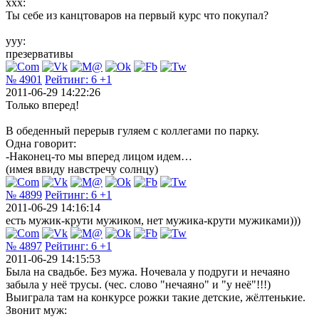
xxx:
Ты себе из канцтоваров на первый курс что покупал?
yyy:
презервативы
№ 4901
Рейтинг:
6
+1
2011-06-29 14:22:26
Только вперед!
В обеденный перерыв гуляем с коллегами по парку.
Одна говорит:
-Наконец-то мы вперед лицом идем…
(имея ввиду навстречу солнцу)
№ 4899
Рейтинг:
6
+1
2011-06-29 14:16:14
есть мужик-крути мужиком, нет мужика-крути мужиками)))
№ 4897
Рейтинг:
6
+1
2011-06-29 14:15:53
Была на свадьбе. Без мужа. Ночевала у подруги и нечаяно
забыла у неё трусы. (чес. слово "нечаяно" и "у неё"!!!)
Выиграла там на конкурсе рожки такие детские, жёлтенькие.
Звонит муж: