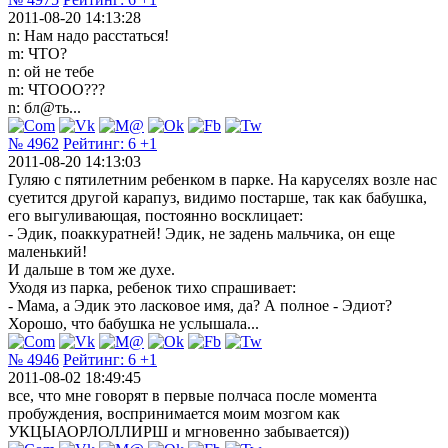
2011-08-20 14:13:28
n: Нам надо расстаться!
m: ЧТО?
n: ой не тебе
m: ЧТООО???
n: бл@ть...
№ 4962
Рейтинг:
6
+1
2011-08-20 14:13:03
Гуляю с пятилетним ребенком в парке. На каруселях возле нас
суетится другой карапуз, видимо постарше, так как бабушка,
его выгуливающая, постоянно восклицает:
- Эдик, поаккуратней! Эдик, не задень мальчика, он еще
маленький!
И дальше в том же духе.
Уходя из парка, ребенок тихо спрашивает:
- Мама, а Эдик это ласковое имя, да? А полное - Эдиот?
Хорошо, что бабушка не услышала...
№ 4946
Рейтинг:
6
+1
2011-08-02 18:49:45
все, что мне говорят в первые полчаса после момента
пробуждения, воспринимается моим мозгом как
УКЦЫАОРЛОЛЛИРШ и мгновенно забывается))