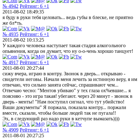
№ 4942
Рейтинг:
6
+1
2011-08-02 18:49:35
я буду в руки тебя целовать... ведь губы в блеске, не приятно
же бл*ть.
№ 4935
Рейтинг:
6
+1
2011-08-02 10:13:25
У каждого человека наступает такая стадия алкогольного
опьянения, когда он думает, что ну о-о-чень хорошо танцует!
№ 4917
Рейтинг:
6
+1
2011-08-01 20:27:44
сижу вчера, играю в контру. Звонок в дверь... открываю -
свидетели иеговы. Начали меня лечить за истинную веру, я им
отвечаю, что сильно занята сейчас, спрашивают чем...
Отвечаю чесно: "Ментов убиваю" у тех глаза ох%евшие... я
поясняю - это игра такая! убегают. через 20 минут - звонок в
дверь - менты! "Нам поступил сигнал, что тут убийство!
Ваши документы" Я поржала, показала контру... поржали
вместе, сказали, чтобы больше людей так не пугала!!
Эх, в следующий раз надо руки в кетчупе вымазать))))
№ 4909
Рейтинг:
6
+1
2011-08-01 20:27:25