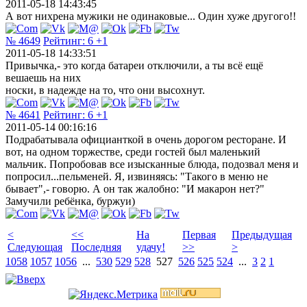
2011-05-18 14:43:45
А вот нихрена мужики не одинаковые... Один хуже другого!!
№ 4649
Рейтинг:
6
+1
2011-05-18 14:33:51
Привычка,- это когда батареи отключили, а ты всё ещё
вешаешь на них
носки, в надежде на то, что они высохнут.
№ 4641
Рейтинг:
6
+1
2011-05-14 00:16:16
Подрабатывала официанткой в очень дорогом ресторане. И
вот, на одном торжестве, среди гостей был маленький
мальчик. Попробовав все изысканные блюда, подозвал меня и
попросил...пельменей. Я, извиняясь: "Такого в меню не
бывает",- говорю. А он так жалобно: "И макарон нет?"
Замучили ребёнка, буржуи)
<
<<
На
Первая
Предыдущая
Следующая
Последняя
удачу!
>>
>
1058
1057
1056
...
530
529
528
527
526
525
524
...
3
2
1