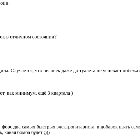
роин.
юк в отличном состоянии?
а. Случается, что человек даже до туалета не успевает добежать
т, как минимум, ещё 3 квартала )
орс два самых быстрых электрогитариста, в добавок взять сам
 какая бомба будет ;)))