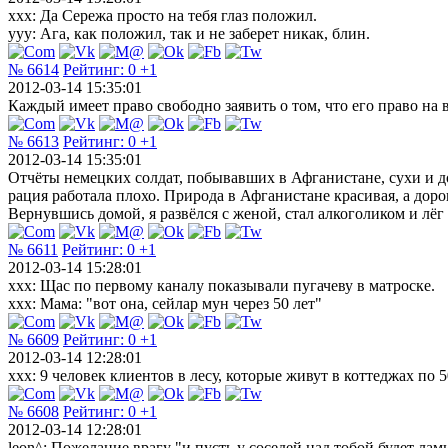
ххх: Да Сережа просто на тебя глаз положил.
ууу: Ага, как положил, так и не заберет никак, блин.
№ 6614
Рейтинг:
0
+1
2012-03-14 15:35:01
Каждый имеет право свободно заявить о том, что его право на 
№ 6613
Рейтинг:
0
+1
2012-03-14 15:35:01
Отчёты немецких солдат, побывавших в Афганистане, сухи и до
рация работала плохо. Природа в Афганистане красивая, а д
Вернувшись домой, я развёлся с женой, стал алкоголиком и лёг
№ 6611
Рейтинг:
0
+1
2012-03-14 15:28:01
xxx: Щас по первому каналу показывали пугачеву в матроске.
xxx: Мама: "вот она, сейлар мун через 50 лет"
№ 6609
Рейтинг:
0
+1
2012-03-14 12:28:01
xxx: 9 человек клиентов в лесу, которые живут в коттеджах по 50
№ 6608
Рейтинг:
0
+1
2012-03-14 12:28:01
leon^: Пожелание врагу "и пусть у соседей над тобой будет лами