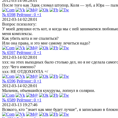
2012-03-14 06:28:01
После того как Эдик сломал штопор, Коля — зуб, а Юра — пале
№ 6598
Рейтинг:
0
+1
2012-03-14 02:28:01
Вопрос психологу:
У моей девушки есть кот, и когда мы с ней занимаемся любовью,
меня комплексы.
Как убить кота и не спалиться?
Или она права, и это мне самому лечиться надо?
№ 6597
Рейтинг:
0
+1
2012-03-14 02:28:01
xxx: на этих выходных было столько дел, но я не сделала самог
yyy: Чего именно?
xxx: НЕ ОТДОХНУЛА =/
№ 6596
Рейтинг:
0
+1
2012-03-14 02:28:01
Мальчик, объевшийся кукурузы, лопнул в солярии.
№ 6589
Рейтинг:
0
+1
2012-03-13 19:27:46
Всякого, кто "знает как мне будет лучше", я записываю в блокн