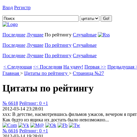
Вход
Регистр
Добавить цитату
Последние
Лучшие
По рейтингу
Случайные
Последние
Лучшие
По рейтингу
Случайные
Последние
Лучшие
По рейтингу
Случайные
< Следующая
<< Последняя
На удачу!
Первая >>
Предыдущая 
Главная
>
Цитаты по рейтингу
>
Страница №27
Цитаты по рейтингу
№ 6618
Рейтинг:
0
+1
2012-03-14 23:28:01
ххх: В детстве, насмотревшись фильмов ужасов, вечером я прята
Как будто из ящика их достать было невозможно...
№ 6616
Рейтинг:
0
+1
2012-03-14 19:28:01