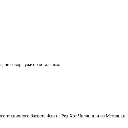
, не говоря уже об остальном.
ого техничного басиста Фли из Ред Хот Чилли или из Металики