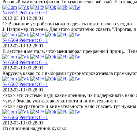
Розовый хаммер это фигня. Гораздо веселее жёлтый. Его кажды
№ 6571
Рейтинг:
0
+1
2012-03-13 12:28:01
C: Взрывное устройство можно сделать почти из чего угодно
J: Например из жены. Для этого достаточно сказать "Дорогая, я
№ 6569
Рейтинг:
0
+1
2012-03-13 12:28:01
В детстве я мечтала, чтоб меня забрал прекрасный принц... Теп
№ 6568
Рейтинг:
0
+1
2012-03-13 09:28:01
Карусель какая-то с выборами губернаторов:сначала прямые,по
№ 6567
Рейтинг:
0
+1
2012-03-13 09:28:01
<xxx> эти системы пздц какие древние, их поддерживать надо оч
<yyy> будешь учиться аккуратности и внимательности
<xxx> аккуратность и внимательность мало спасает. тут нужн
№ 6566
Рейтинг:
0
+1
2012-03-13 09:28:01
Из описания надувной куклы: