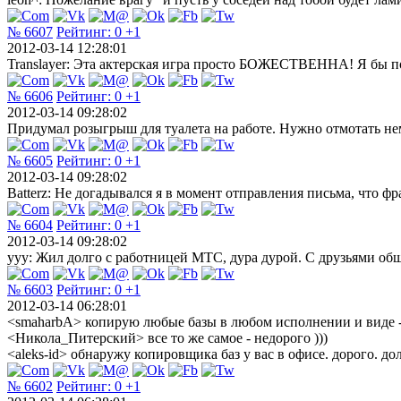
№ 6607
Рейтинг:
0
+1
2012-03-14 12:28:01
Translayer: Эта актерская игра просто БОЖЕСТВЕННА! Я бы поап
№ 6606
Рейтинг:
0
+1
2012-03-14 09:28:02
Придумал розыгрыш для туалета на работе. Нужно отмотать нем
№ 6605
Рейтинг:
0
+1
2012-03-14 09:28:02
Batterz: Не догадывался я в момент отправления письма, что ф
№ 6604
Рейтинг:
0
+1
2012-03-14 09:28:02
ууу: Жил долго с работницей МТС, дура дурой. С друзьями общать
№ 6603
Рейтинг:
0
+1
2012-03-14 06:28:01
<smaharbA> копирую любые базы в любом исполнении и виде -
<Никола_Питерский> все то же самое - недорого )))
<aleks-id> обнаружу копировщика баз у вас в офисе. дорого. до
№ 6602
Рейтинг:
0
+1