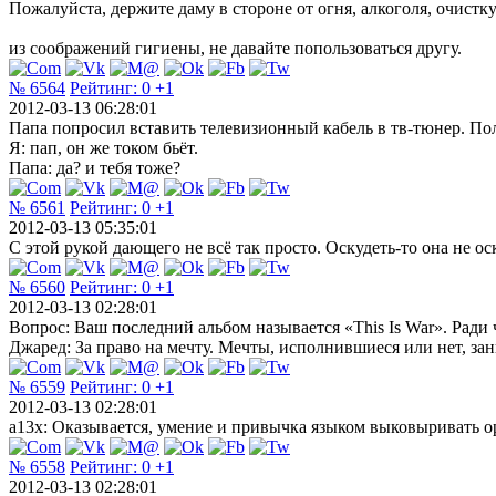
Пожалуйста, держите даму в стороне от огня, алкоголя, очист
из соображений гигиены, не давайте попользоваться другу.
№ 6564
Рейтинг:
0
+1
2012-03-13 06:28:01
Папа попросил вставить телевизионный кабель в тв-тюнер. Поле
Я: пап, он же током бьёт.
Папа: да? и тебя тоже?
№ 6561
Рейтинг:
0
+1
2012-03-13 05:35:01
С этой рукой дающего не всё так просто. Оскудеть-то она не оск
№ 6560
Рейтинг:
0
+1
2012-03-13 02:28:01
Вопрос: Ваш последний альбом называется «This Is War». Ради 
Джаред: За право на мечту. Мечты, исполнившиеся или нет, за
№ 6559
Рейтинг:
0
+1
2012-03-13 02:28:01
a13x: Оказывается, умение и привычка языком выковыривать о
№ 6558
Рейтинг:
0
+1
2012-03-13 02:28:01