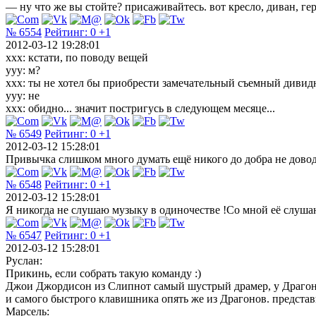
— ну что же вы стойте? присаживайтесь. вот кресло, диван, ге
№ 6554
Рейтинг:
0
+1
2012-03-12 19:28:01
xxx: кстати, по поводу вещей
yyy: м?
xxx: ты не хотел бы приобрести замечательный съемный дивид
yyy: не
xxx: обидно... значит постригусь в следующем месяце...
№ 6549
Рейтинг:
0
+1
2012-03-12 15:28:01
Привычка слишком много думать ещё никого до добра не доводил
№ 6548
Рейтинг:
0
+1
2012-03-12 15:28:01
Я никогда не слушаю музыку в одиночестве !Со мной её слушаю
№ 6547
Рейтинг:
0
+1
2012-03-12 15:28:01
Руслан:
Прикинь, если собрать такую команду :)
Джои Джордисон из Слипнот самый шустрый драмер, у Драгон ф
и самого быстрого клавишника опять же из Драгонов. представь,
Марсель: