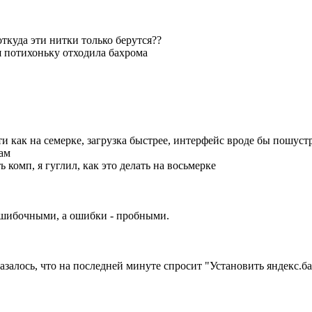
откуда эти нитки только берутся??
я потихоньку отходила бахрома
 как на семерке, загрузка быстрее, интерфейс вроде бы пошуст
ам
омп, я гуглил, как это делать на восьмерке
ошибочными, а ошибки - пробными.
залось, что на последней минуте спросит "Установить яндекс.бар