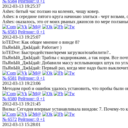
№ 6584
Рейтинг:
0
+1
2012-03-13 19:25:37
Ashes: битый час ползаю на коленях, чищу ковер.
Ashes: в середине пятого круга начинаю злиться - черт возьми, 
Ashes: оказалось, это от моих рваных джинсов по мере ползань
№ 6583
Рейтинг:
0
+1
2012-03-13 19:25:07
loTEDve: Как общее мнение о винде 8?
ПьЯнЫй_ДжЫдaй: Работает )
loTEDve: Быстродействие/время загрузки/юзабилити?..
ПьЯнЫй_ДжЫдaй: Траблы с кодировками, а так норм. Все почти
­ПьЯнЫй_ДжЫдaй: Добавили массу всплывающих штук по угл
­ПьЯнЫй_ДжЫдaй: Первый раз, когда мне надо было выключить к
№ 6581
Рейтинг:
0
+1
2012-03-13 19:23:06
Методом проб и ошибок удалось установить, что пробы были 
№ 6580
Рейтинг:
0
+1
2012-03-13 19:21:45
Вилка: Сегодня впервые устанавливала виндовс 7. Почему-то ка
№ 6572
Рейтинг:
0
+1
2012-03-13 15:28:01