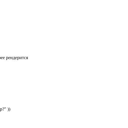
рее рендерится
?" ))