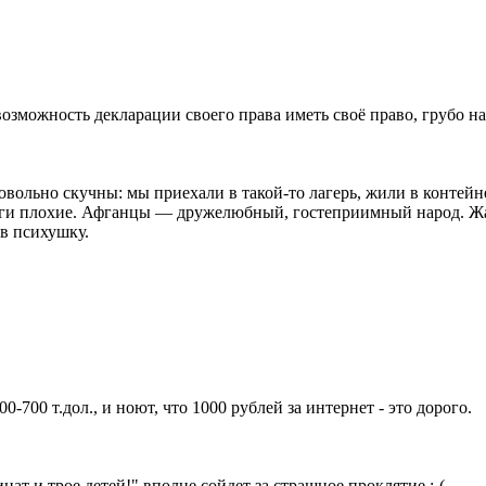
возможность декларации своего права иметь своё право, грубо н
вольно скучны: мы приехали в такой-то лагерь, жили в контейне
ороги плохие. Афганцы — дружелюбный, гостеприимный народ. Ж
 в психушку.
0-700 т.дол., и ноют, что 1000 рублей за интернет - это дорого.
нат и трое детей!" вполне сойдет за страшное проклятие :-(