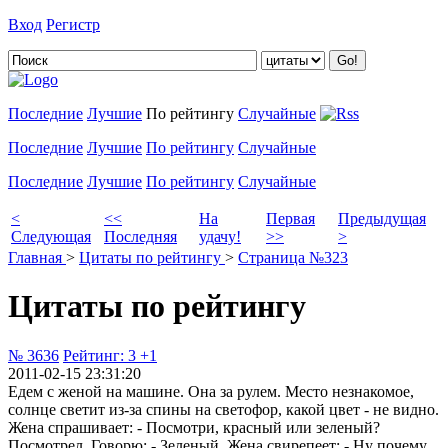
Вход
Регистр
Добавить цитату
Последние
Лучшие
По рейтингу
Случайные
Последние
Лучшие
По рейтингу
Случайные
Последние
Лучшие
По рейтингу
Случайные
<
<<
На
Первая
Предыдущая
Следующая
Последняя
удачу!
>>
>
Главная
>
Цитаты по рейтингу
>
Страница №323
Цитаты по рейтингу
№ 3636
Рейтинг:
3
+1
2011-02-15 23:31:20
Едем с женой на машине. Она за рулем. Место незнакомое,
солнце светит из-за спины на светофор, какой цвет - не видно.
Жена спрашивает: - Посмотри, красный или зеленый?
Посмотрел. Говорю: - Зеленый. Жена свирепеет: - Ну почему