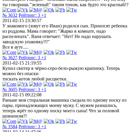
ты говоришь "зеленый" таким тоном, как будто это красный!?
№ 3632
Рейтинг:
3
+1
2011-02-15 23:30:57
У знакомого (зовут его Иван) родился сын. Приносят ребенка
из роддома. Мама говорит: "Жарко в комнате, надо
распеленать". Ваня отвечает: "Нет! Не надо нарушать
заводскую упаковку!!!"
Все в ауте.....
№ 3627
Рейтинг:
3
+1
2011-02-15 21:19:55
Купил свитер в чёрно-серо-бело-рыжую крапинку. Теперь
можно без опаски
тискать котов любой расцветки.
№ 3605
Рейтинг:
3
+1
2011-02-15 09:22:08
Раньше моя стиральная машинка съедала по одному носку из
пары, принадлежащих моему мужу. С мужем разошлись,
теперь жрёт по одному носку моего сына! Что за половой
шовинизм?!
№ 3584
Рейтинг:
3
+1
2011-02-14 11:47:36