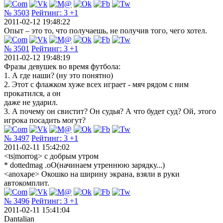
№ 3503
Рейтинг:
3
+1
2011-02-12 19:48:22
Опыт – это то, что получаешь, не получив того, чего хотел.
№ 3501
Рейтинг:
3
+1
2011-02-12 19:48:19
Фразы девушек во время футбола:
1. А где наши? (ну это понятно)
2. Этот с флажком хуже всех играет - мяч рядом с ним
прокатился, а он
даже не ударил.
3. А почему он свистит? Он судья? А что будет суд? Ой, этого
игрока посадить могут?
№ 3497
Рейтинг:
3
+1
2011-02-11 15:42:02
<ts|morrog> с добрым утром
* dottedmag .oO(начинаем утреннюю зарядку...)
<anoxape> Окошко на ширину экрана, взяли в руки
автокомплит.
№ 3496
Рейтинг:
3
+1
2011-02-11 15:41:04
Dantalian