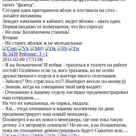
своих "фазенд".
Сегодня одна притаранила яблок и поставила на стол -
лопайте витамины
Заходит начальник в кабинет, видит яблоки - хвать одно.
Первая (видимо от возмущения, что без спроса):
- Не ешь! Козлёночком станешь!
Вторая:
- Не станет, яблоки ж не молодильные
№ 3439
Рейтинг:
3
+1
2011-02-09 17:51:06
- Я на больничном! И вобще - трахаться в туалете на работе
отстой! Особенно если та, кого трахаешь, из не особо
дружественного отдела и в конторе много сплетников.
- Заболел? Что стряслось-то?? Наоборот весело по-моему)))
- Знаешь, когда на совещании твой шеф выдаёт:
- Отношение к вашему отделу наглядно продемонстрировал
наш сотрудник.....
На что их начальница, не парясь, выдала:
- Хм... тогда отношение к вашему коллективу на днях
продемонстрирует наш новый менеджер...
Посмотрел я на их нового менеджера, где они тока такую
детину 2-х метровую откапали? Не-не-не, я на больничном,
пока он отношение демонстрировать будет! Сыкатно мля.....