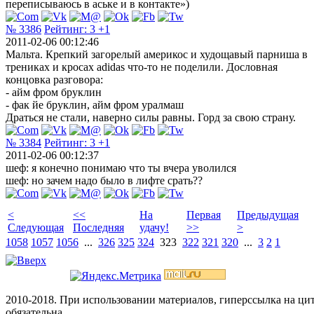
переписываюсь в аське и в контакте»)
№ 3386
Рейтинг:
3
+1
2011-02-06 00:12:46
Мальта. Крепкий загорелый америкос и худощавый парниша в
трениках и кросах adidas что-то не поделили. Дословная
концовка разговора:
- айм фром бруклин
- фак йе бруклин, айм фром уралмаш
Драться не стали, наверно силы равны. Горд за свою страну.
№ 3384
Рейтинг:
3
+1
2011-02-06 00:12:37
шеф: я конечно понимаю что ты вчера уволился
шеф: но зачем надо было в лифте срать??
<
<<
На
Первая
Предыдущая
Следующая
Последняя
удачу!
>>
>
1058
1057
1056
...
326
325
324
323
322
321
320
...
3
2
1
2010-2018. При использовании материалов, гиперссылка на ц
обязательна.