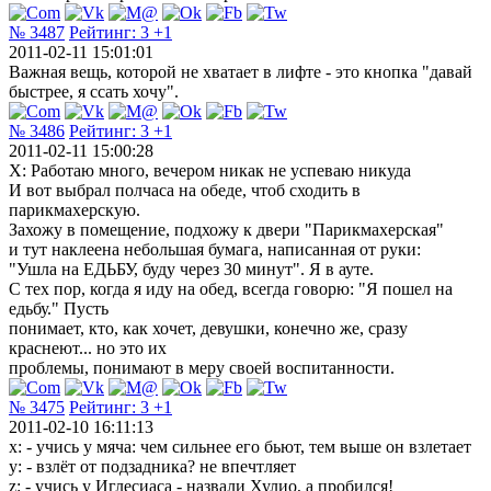
№ 3487
Рейтинг:
3
+1
2011-02-11 15:01:01
Bажная вещь, которой не хватает в лифте - это кнопка "давай
быстрее, я ссать хочу".
№ 3486
Рейтинг:
3
+1
2011-02-11 15:00:28
Х: Работаю много, вечером никак не успеваю никуда
И вот выбрал полчаса на обеде, чтоб сходить в
парикмахерскую.
Захожу в помещение, подхожу к двери "Парикмахерская"
и тут наклеена небольшая бумага, написанная от руки:
"Ушла на ЕДЬБУ, буду через 30 минут". Я в ауте.
С тех пор, когда я иду на обед, всегда говорю: "Я пошел на
едьбу." Пусть
понимает, кто, как хочет, девушки, конечно же, сразу
краснеют... но это их
проблемы, понимают в меру своей воспитанности.
№ 3475
Рейтинг:
3
+1
2011-02-10 16:11:13
x: - учись у мяча: чем сильнее его бьют, тем выше он взлетает
y: - взлёт от подзадника? не впечтляет
z: - учись у Иглесиаса - назвали Хулио, а пробился!