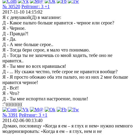
№ 30520
Рейтинг:
3
+1
2017-11-10 14:15:02
Я с девушкой(Д) в магазине:
Д - Какое пальто больше нравится - черное или серое?
Я - Черное.
Д - Правда?!
Я - Да.
Д - А мне больше серое..
Я - Тогда бери серое, я мало что понимаю.
Д - Тогда ты не захочешь со мной ходить, тебе оно не
нравится..
Я - Ты мне во всех нравишься!
Д - ... Ну скажи честно, тебе серое не нравится вообще?
Я - Я просто обожаю оба эти пальто, но из них 2 мне больше
нравится черное!
Д - Всё!
Я - Что?
Д - Ты мне испортил настроение, пошли!
:"(((((((((((
№ 3391
Рейтинг:
3
+1
2011-02-06 00:13:40
Думаю, пословицу «Когда я ем – я глух и нем» нужно немного
модернизировать: «Когда я ем – я глух, нем и не