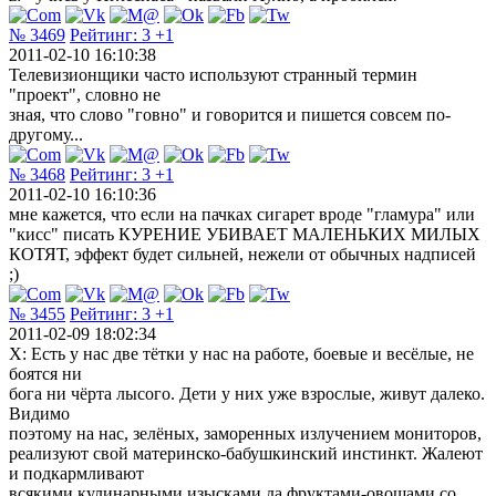
№ 3469
Рейтинг:
3
+1
2011-02-10 16:10:38
Телевизионщики часто используют странный термин
"проект", словно не
зная, что слово "говно" и говорится и пишется совсем по-
другому...
№ 3468
Рейтинг:
3
+1
2011-02-10 16:10:36
мне кажется, что если на пачках сигарет вроде "гламура" или
"кисс" писать КУРЕНИЕ УБИВАЕТ МАЛЕНЬКИХ МИЛЫХ
КОТЯТ, эффект будет сильней, нежели от обычных надписей
;)
№ 3455
Рейтинг:
3
+1
2011-02-09 18:02:34
Х: Есть у нас две тётки у нас на работе, боевые и весёлые, не
боятся ни
бога ни чёрта лысого. Дети у них уже взрослые, живут далеко.
Видимо
поэтому на нас, зелёных, заморенных излучением мониторов,
реализуют свой материнско-бабушкинский инстинкт. Жалеют
и подкармливают
всякими кулинарными изысками да фруктами-овощами со