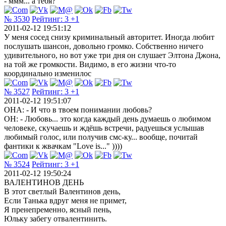
- ммм... а тебя?
№ 3530
Рейтинг:
3
+1
2011-02-12 19:51:12
У меня сосед снизу криминальный авторитет. Иногда любит
послушать шансон, довольно громко. Собственно ничего
удивительного, но вот уже три дня он слушает Элтона Джона,
на той же громкости. Видимо, в его жизни что-то
координально изменилос
№ 3527
Рейтинг:
3
+1
2011-02-12 19:51:07
ОНА: - И что в твоем понимании любовь?
ОН: - Любовь... это когда каждый день думаешь о любимом
человеке, скучаешь и ждёшь встречи, радуешься услышав
любимый голос, или получив смс-ку... вообще, почитай
фантики к жвачкам "Love is..." ))))
№ 3524
Рейтинг:
3
+1
2011-02-12 19:50:24
ВАЛЕНТИНОВ ДЕНЬ
В этот светлый Валентинов день,
Если Танька вдруг меня не примет,
Я пренепременно, ясный пень,
Юльку забегу отвалентинить.