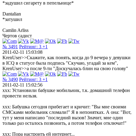
*задушил сигарету в пепельнице*
Dantalian
*затушил
Camlin Arliss
Чертов садист
№ 3491
Рейтинг:
3
+1
2011-02-11 15:03:08
KrenUser>>Скажите, как понять, когда до 9 вечера у девушки
в ICQ в статусе была подпись "Скучаю, угадай за кем",
KrenUser>>а после 9-ти "Доскучалась блин на свою голову"
№ 3490
Рейтинг:
3
+1
2011-02-11 15:02:56
ххх: Установили бабушке мобильник, т.к. домашний телефон
провести нельзя.
ххх: Бабушка сегодня прибегает и кричит: "Вы мне своими
СМСками мобильник сломали!" Я в непонятках. А она: "Вот,
тут у меня написано "последний вызов! Значит, мне один
только раз осталось позвонить, а потом телефон отключат!"
ххх: Пора настроить ей интернет...