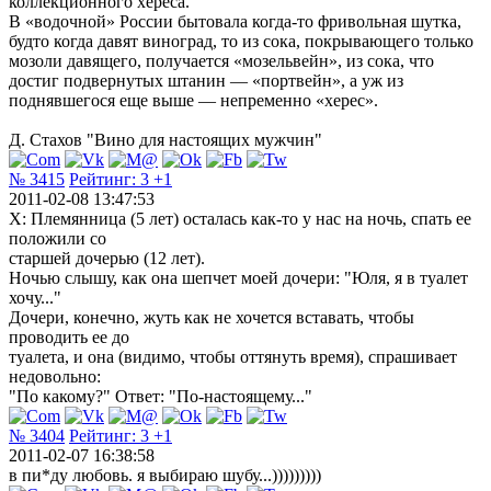
коллекционного хереса.
В «водочной» России бытовала когда-то фривольная шутка,
будто когда давят виноград, то из сока, покрывающего только
мозоли давящего, получается «мозельвейн», из сока, что
достиг подвернутых штанин — «портвейн», а уж из
поднявшегося еще выше — непременно «херес».
Д. Стахов "Вино для настоящих мужчин"
№ 3415
Рейтинг:
3
+1
2011-02-08 13:47:53
Х: Племянница (5 лет) осталась как-то у нас на ночь, спать ее
положили со
старшей дочерью (12 лет).
Ночью слышу, как она шепчет моей дочери: "Юля, я в туалет
хочу..."
Дочери, конечно, жуть как не хочется вставать, чтобы
проводить ее до
туалета, и она (видимо, чтобы оттянуть время), спрашивает
недовольно:
"По какому?" Ответ: "По-настоящему..."
№ 3404
Рейтинг:
3
+1
2011-02-07 16:38:58
в пи*ду любовь. я выбираю шубу...)))))))))