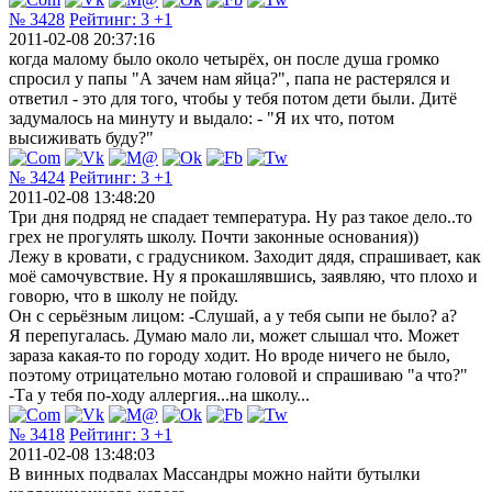
№ 3428
Рейтинг:
3
+1
2011-02-08 20:37:16
когда малому было около четырёх, он после душа громко
спросил у папы "А зачем нам яйца?", папа не растерялся и
ответил - это для того, чтобы у тебя потом дети были. Дитё
задумалось на минуту и выдало: - "Я их что, потом
высиживать буду?"
№ 3424
Рейтинг:
3
+1
2011-02-08 13:48:20
Три дня подряд не спадает температура. Ну раз такое дело..то
грех не прогулять школу. Почти законные основания))
Лежу в кровати, с градусником. Заходит дядя, спрашивает, как
моё самочувствие. Ну я прокашлявшись, заявляю, что плохо и
говорю, что в школу не пойду.
Он с серьёзным лицом: -Слушай, а у тебя сыпи не было? а?
Я перепугалась. Думаю мало ли, может слышал что. Может
зараза какая-то по городу ходит. Но вроде ничего не было,
поэтому отрицательно мотаю головой и спрашиваю "а что?"
-Та у тебя по-ходу аллергия...на школу...
№ 3418
Рейтинг:
3
+1
2011-02-08 13:48:03
В винных подвалах Массандры можно найти бутылки