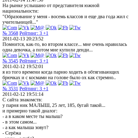
На рынке услышано от представителя южной
национальности:
"Образование у меня - восемь классов и еще два года жил с
учительницей..."
№ 3568
Рейтинг:
3
+1
2011-02-13 20:23:52
Помнится, как-то, во втором классе... мне очень нравилась
одна девочка, а потом мне купили денди...
№ 3545
Рейтинг:
3
+1
2011-02-12 19:52:01
я из того времени когда парню ходить в обтягивающих
брючках и с космами на голове было ох как стремно..
№ 3531
Рейтинг:
3
+1
2011-02-12 19:51:14
С сайта знакомств:
у парня ник МАЛЫШ, 25 лет, 185, бугай такой...
и примерно такой диалог:
- а в каком месте ты малыш?
- в этом самом...
- а как малыша зовут?
- Серёжа